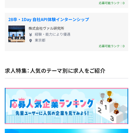
応募可能ランク：D
◆資格取得奨励制度
・経済産業省－各種情報処理技術者試験
28卒・1Day 自社API体験インターンシップ
・各種ベンダー技術認定試験（Oracle・Ciscoなど）
★合格時に報奨金支給及び受験料支給
株式会社ヴァル研究所
経験・能力により優遇
★報奨金は難易度により10,000円～200,000円(例：基本
東京都
情報技術者試験：50,000円)
応募可能ランク：D
※入社前に取得した資格にも報奨金をお支払いしておりま
す。
メンター制度の有無
求人特集：人気のテーマ別に求人をご紹介
あり
キャリアコンサルティング制度の有無及びその内容
年１～２回程度、役員（経営戦略室メンバー）との面談
や、自己分析シート（ソフテムカルテ）に基づく、キャリ
アアップフォロー。
社内検定等の制度の有無及びその内容
ソフテムでは、我々が持つべき技術を『奨励技術資格』と
定め、報奨金を以てその取得を支援します。