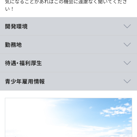
気になることがあればこの機会に遠慮なく聞いてくださ
い！
開発環境
勤務地
・資格報奨金精度
待遇・福利厚生
・社内勉強会
・ナレッジ共有(NotePM)
・プロジェクトリーダーとの月イチ面談
青少年雇用情報
・メンター制度(入社後1年間)
・書籍、社外勉強会・カンファレンス参加費用の補助制度
＜インターン開催時間＞
・初日：13:30～17:00
・2～5日目：10:00～17:00
過去３年間の新卒採用者数・離職者数
休憩時間：60分
前年度 採用者数9人 離職者数2人
平均残業時間：インターンのためなし
アジャイル
2年度前 採用者数2人 離職者数0人
3年度前 採用者数4人 離職者数0人