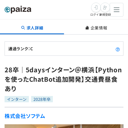
ログイン
新規登録
求人詳細
企業情報
転職・キャリア
未経験転職
求人検索
通過ランク：C
新卒就活
求人検索
インタビュー
28卒｜5daysインターン＠横浜【Python
学習
求人検索
インタビュー
転職成功ガイド
を使ったChatBot追加開発】交通費昼食
本選考
スキルチェック
講座一覧
あり
転職成功ガイド
転職エージェント
ゲーム・マンガ
インターン
プログラミング言語
インターン
問題集
2028年卒
メディア
SQL
4択課題
株式会社ソフテム
新卒エージェント
paizaとは？
Tech Team Journal
評価結果一覧
ナレッジ