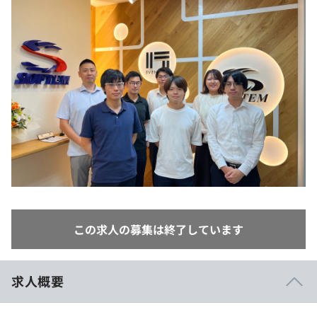
イベント・セミナー
paiza times
再チャレンジ結果一覧
リファレンス
インタビュー
note
就活成功ガイド
プラン
個人向けプラン
法人向けプラン
学校向けプラン
契約内容・クーポン
この求人の募集は終了しています
求人概要