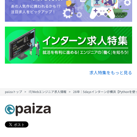
・AWS 認定デベロッパー アソシエイト
■ORACLE JAVA認定試験
・Oracle Certified Java Programmer, Bronze SE
・Oracle Certified Java Programmer, Silver SE 11
・Oracle Certified Java Programmer, Gold SE 11
■PHP技術者認定試験
・PHP7技術者認定初級試験
・PHP8技術者認定準上級試験
求人特集をもっと見る
・PHP8技術者認定上級試験
…他
paizaトップ
IT/Webエンジニア求人情報
28卒｜5daysインターン＠横浜【Pythonを
前年度の月平均所定外労働時間の実績
12.3時間
前年度の有給休暇の平均取得日数