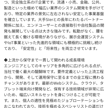
つ、完全独立系のIT企業です。流通・小売、金融、公共、
製造といった極めて幅広い業界のシステム開発を手がけて
おり、特定の業界の景気に左右されない安定した事業基盤
を確立しています。大手SIerとの長年にわたるパートナー
関係に加え、エンドユーザーとの直接取引や自社製品の開
発も展開している点は大きな強みです。転勤がなく、腰を
据えて長く働ける環境がありながら、展示会運営システム
やIoT事業といった先進的な領域にも積極的に挑戦し続け
ており、「安定性」と「将来性」を両立させています。
◆上流から保守まで一貫して関われる成長環境
エンジニアとしてのキャリアを多角的に広げられる点が、
当社で働く最大の醍醐味です。要件定義といった上流工程
から、開発、そして運用保守に至るまでの全工程に携わる
チャンスがあります。最新のWebシステム、クラウド、タ
ブレット端末向け開発など、保有する技術領域が非常に広
いため、幅広いスキルセットを身につけることが可能で
す。また、個人の適性を見極めたジョブローテーションも
おこなわれており、技術を極めるスペシャリストの道だけ