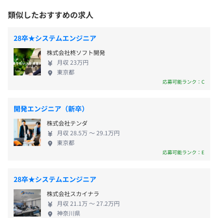
1プロジェクトの単位期間は、6か月～1年程度です。
◆新入社員研修
要求もますます多岐に亘って求められています。
類似したおすすめの求人
・入社時約2～3カ月間。各事業所にて実施
雇用関係なし
今、IT業界に求められる人材像は、新技術は勿論の
◆SI事業本部
ビジネスマネナー、IT基礎、プログラミング基礎、デ
こと「提案力」に問われています。 「技術＋α」発想
28卒★システムエンジニア
5～10名前後で開発をおこなっています。
ータベース基礎など
を常にもち、お客様の立場になってサービスを提供
開発単位は2～3カ月程度を継続的に取り組んでいます。
株式会社柊ソフト開発
する。 ソフテムはこれらの資質を持った人材の育成
月収 23万円
◆OJT研修
に努め、これからもお客様の信頼に 応えるべく努力
東京都
・新入社員研修後約3カ月間、各プロジェクトに仮配
し、社会に貢献していきます。 --------------------------
応募可能ランク：C
属。
---- 成長できる環境づくりに力を注いでいます -------
実際の仕事内容に応じて、実践的内容を先輩の元で実
----------------------- ソフテムの強みの１つである制度
開発エンジニア（新卒）
施
の一例をご紹介いたします！ ・トレーナー制
株式会社テンダ
度・・・ 新卒社員にはメンター制度としてトレーナ
◆若手研修
月収 28.5万 〜 29.1万円
ーが1名必ず付きます。 ・TOP面談・・・毎年経営層
東京都
・入社後9月から行うワークを中心としたマインド研修
と1対1で面談できる機会を設けています。 ・資格取
応募可能ランク：E
2ヶ月に1回の開催、計12回の研修です
得奨励制度・・・資格取得時に報奨金を支給いたし
ます(報奨金は入社前に取得した資格も対象です)。
28卒★システムエンジニア
※研修はより良くするために、毎年見直しております。
そのため内容に変更がある可能性がございます。
株式会社スカイナラ
※研修がなくなることはございません。
月収 21.1万 〜 27.2万円
神奈川県
自己啓発支援の有無及びその内容