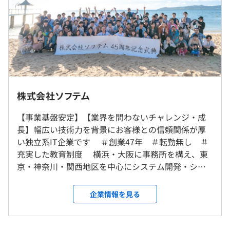
過去３年間の新卒採用者数の男女別人数
前年度 男性8人 女性1人
実施日のみ（インターンのため休暇はございません）
1年ごとの目標設定、振り返りによる評価をおこなってい
2年度前 男性2人 女性0人
ます。
3年度前 男性3人 女性1人
平均勤続年数
15.0年
2日目からは昼食を用意いたします。
※事前にアレルギー等の確認をさせていただきます。ご回
◆システム開発本部
受動喫煙防止措置に関する事項
株式会社ソフテム
答内容をもとに昼食をご用意いたします。
横浜本社：約20名
屋内禁煙（喫煙室設置）
大阪支社：約10名
【事業基盤安定】【業界を問わないチャレンジ・成
研修の有無及び内容
長】幅広い技術力を背景にお客様との信頼関係が厚
◆SI事業本部
◆内定者研修
い独立系IT企業です ＃創業47年 ＃転勤無し ＃
横浜本社：約35名
インターンのためなし
・入社前の5カ月間(11月～3月）月１回。各事業所にて
充実した教育制度 横浜・大阪に事務所を構え、東
■JR京浜東北・根岸線「桜木町駅」より徒歩4分
大阪支社：約30名
実施
京・神奈川・関西地区を中心にシステム開発・シス
■市営地下「桜木町駅」より徒歩4分
社会人になるための心構えや各プロジェクトやお仕事
テム設計に携わってきました。 おかげさまで47期目
■みなとみらい線「みなとみらい駅」より徒歩6分
の内容、情報リテラシーなど
に入り、要件定義から開発まで一貫して任される会
企業情報を見る
インターンのためなし
LINE WORKSのアカウントを発行し質問や相談がし易
社まで成長することができました。 Internet of
◆システム開発本部
い環境を用意
Everything：「ありとあらゆるものがインターネッ
平均5名前後で開発をおこなっております。
トと接続される」時代になったいま、お客様からの