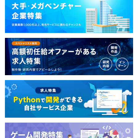
※資格取得時に報奨金を支給しています。
※学生時代に取得した資格に対しても報奨金を支給してい
ます。
【奨励技術資格一覧（一部）】
■経済産業省・情報処理技術者試験
・ITパスポート試験
・情報セキュリティマネジメント試験
・基本情報技術者試験
・応用情報技術者試験
・データベーススペシャリスト試験
・プロジェクトマネージャ試験
・システムアーキテクト試験
・システム監査技術者試験
■AWS 認定資格試験
・AWS 認定 クラウドプラクティショナー
・AWS 認定ソリューションアーキテクト アソシエイト