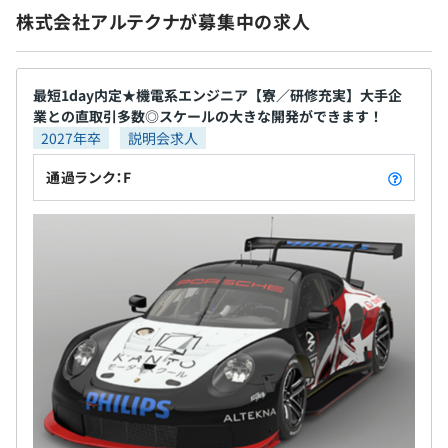
株式会社アルテクナが募集中の求人
前年度の月平均所定外労働時間の実績
雇用関係なし
13.8時間
最短1day内定★機電系エンジニア【寮／研修充実】大手企
業との直取引多数◎スケールの大きな開発ができます！
前年度の有給休暇の平均取得日数
2027年卒
説明会求人
15.2日
前事業年度の育児休業取得者数／出産者数
通過ランク：F
試用期間あり：3カ月
男性4人/5人
女性0人/0人
役員及び管理的地位にある者に占める女性の割合
役員0.0%
管理職0.0%