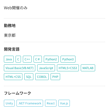
Web開催のみ
勤務地
東京都
開発言語
Java
C
C++
C＃
Python2
Python3
Visual Basic(VB.NET)
JavaScript
HTML5+CSS3
MATLAB
HTML+CSS
SQL
COBOL
PHP
フレームワーク
Unity
.NET Framework
React
Vue.js