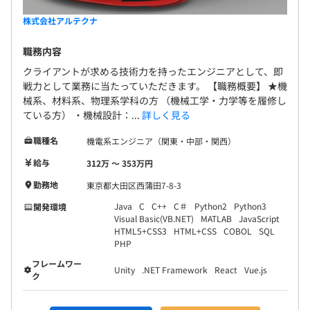
株式会社アルテクナ
職務内容
クライアントが求める技術力を持ったエンジニアとして、即
戦力として業務に当たっていただきます。 【職務概要】 ★機
械系、材料系、物理系学科の方 （機械工学・力学等を履修し
ている方） ・機械設計：...
詳しく見る
職種名
機電系エンジニア（関東・中部・関西）
給与
312万 〜 353万円
勤務地
東京都大田区西蒲田7-8-3
Java
C
C++
C＃
Python2
Python3
開発環境
Visual Basic(VB.NET)
MATLAB
JavaScript
HTML5+CSS3
HTML+CSS
COBOL
SQL
PHP
フレームワー
Unity
.NET Framework
React
Vue.js
ク