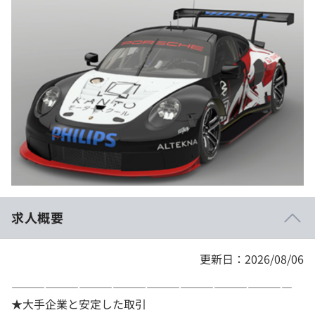
イベント・セミナー
paiza times
再チャレンジ結果一覧
リファレンス
インタビュー
note
就活成功ガイド
プラン
個人向けプラン
法人向けプラン
学校向けプラン
求人概要
契約内容・クーポン
更新日：2026/08/06
―――――――――――――――――――――――――
★大手企業と安定した取引