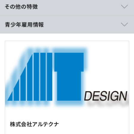
みとなっています。
その他の特徴
■短大/専門 卒業見込みの方
青少年雇用情報
月給202,000円（2026年見込み）
研修あり
■大学 卒業見込みの方
1. C言語／基礎～課題プログラムの作成
月給217,000円（2026年見込み）
2. デジタル理論／基礎～ゲート回路を組合わせた応用
過去３年間の新卒採用者数の男女別人数
3. 計測機器操作／テスタ・オシロスコープ使用実践
■大学院 卒業見込みの方
4. 組込みプログラム実習
前年度 男性22人 女性1人
月給225,000円（2026年見込み）
2年度前 男性18人 女性1人
3年度前 男性19人 女性2人
※残業代は別途全額支給
平均勤続年数
相談の上、弊社設備もしくは配属先設備のマシンを支給い
10.1年
たします。
※お客様先での勤務となります。（関東、中部東海、関西
契約先メーカーに準ずる
の案件先常駐）
※実働8時間
研修の有無及び内容
株式会社アルテクナ
休憩時間：12:00~13:00（配属先により、開始時間が異な
プロジェクトごとに選択、オブジェクト指向、ウォーター
新入社員研修制度（技術研修）
受動喫煙防止措置に関する事項
ります）
フォール