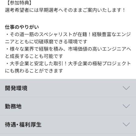
【参加特典】
選考希望者には早期選考へそのままご案内いたします！
仕事のやりがい
・その道一筋のスペシャリストが在籍！経験豊富なエンジ
ニアとともに切磋琢磨できる環境です
・様々な業界で経験を積み、市場価値の高いエンジニアへ
と成長することも可能です
・大手企業と安定した取引！大手企業の極秘プロジェクト
にも携わることができます
開発環境
勤務地
・社員同士の交流を深める一環として、各事業所主催の食
待遇・福利厚生
事会や忘年会を実施しています。
社員同士の「つながり」がアルテクナの魅力であり、強