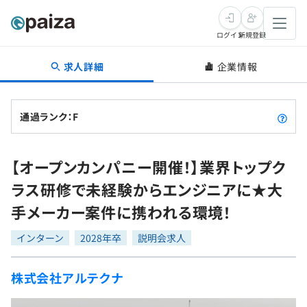
ログイン
新規登録
求人詳細
企業情報
転職・キャリア
未経験転職
求人検索
通過ランク：F
新卒就活
求人検索
インタビュー
【オープンカンパニー開催！】業界トップク
学習
求人検索
インタビュー
転職成功ガイド
ラス研修で未経験からエンジニアに★大
本選考
スキルチェック
講座一覧
手メーカー案件に携われる環境！
転職成功ガイド
転職エージェント
ゲーム・マンガ
インターン
プログラミング言語
インターン
問題集
2028年卒
説明会求人
メディア
SQL
4択課題
株式会社アルテクナ
新卒エージェント
paizaとは？
Tech Team Journal
評価結果一覧
ナレッジ