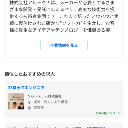
■エンジニア技術研修（職種ごとに個別の研修プランを組
株式会社アルテクナは、メーカーが必要とするさま
屋内全面禁煙
平均残業時間：平均残業11.4時間／月（2025年度実績）
んでいます）
ざまな開発・受託に応えるべく、高度な技術力を提
供する技術者集団です。これまで培ったノウハウと実
【機械設計系】
績に裏付けされた確かな”ソフト力”を生かし、お客
■図学・設計基礎／製図法、機械加工、機械要素、図面把
様の貴重なアイデアやテクノロジーを価値ある製品
＜本社＞
＜年間休日121日＞
握
として実現させるために、最適な技術サービスをご
・JR京浜東北線「蒲田駅」より徒歩3分
・完全週休2日制（土日）
■モールド設計手法／金型知識、樹脂特性、設計テクニッ
提供しています。 ◆大手企業と直接取引・プライム
・東急池上線「蓮沼駅」より徒歩6分
企業情報を見る
・祝日
ク
案件多数あります 多種多様な業界のお客様と取引が
・夏季休暇
■3D CAD操作／基礎～応用
あるため、車載機器、工作機械等の組込み設計、公
・年末年始休暇
※Pro/e、I-DEAS、CATIA-V5、NX、
共システム開発、Webオープン系システム開発な
・有給休暇
モデリング・ASM・ドラフティング・応用
ど、さまざまな案件に携わることができます。大手企
類似したおすすめの求人
・慶弔休暇
■CAE／基礎～応用
業とも直接取引しており、極秘プロジェクトに参画
・特別休暇
全社員のうち9割がエンジニアです。
材料力学、モデル作成～結果評価、有限要素法理論
することも……。大規模な開発ができるので、やり
28卒★ITエンジニア
※一部案件先メーカーに準ず（年間休日121日以上）
がいも十分感じていただけるはずです！ ◆社内教育
ＳＧシステム株式会社
【組込みソフトウェア系】
体制に自信があります 独自教育研修プログラム・テ
経験・能力により優遇
■Ｃ言語／基礎～課題プログラムの作成
キストの確立により、幅広い技術に関してスキルア
東京都
配属先案件による
■デジタル理論 /基礎～ゲート回路を組合わせた応用
ップが可能な教育体制が整っている弊社。ソフトウ
応募可能ランク：C
・交通費全支給
■計測機器操作／テスタ・オシロスコープ使用実践
ェアはもちろん、社内の教育設備や開発環境も業界
・時間外勤務手当
■組込みプログラム実習
トップレベルの教育体制を誇ります。基礎をしっかり