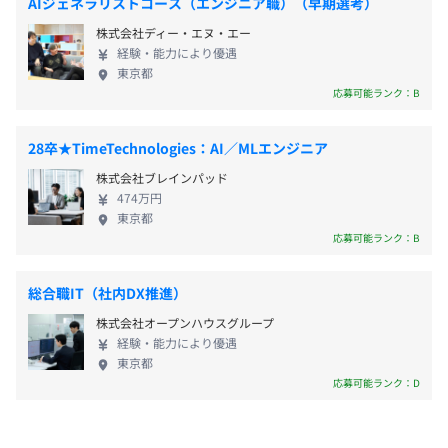
AIジェネラリストコース（エンジニア職）（早期選考）
・深夜業手当
RS232通信制御方法及びプロトコル方式の習得
と確認し、さまざまな開発現場での業務に備えられ
・休日勤務手当
株式会社ディー・エヌ・エー
ますので、キャリアの浅い方も一歩ずつ着実に成長
・単身赴任手当
経験・能力により優遇
【電気系】
できます。 ◆福利厚生が充実◎安心して働ける環境
東京都
・家族手当
■ハードウェア基礎／理論、部品知識、半田付け
です 平均残業時間は20時間。有給取得率も高く、プ
応募可能ランク：B
■CAD実習・計測機器操作
ライベートの時間を大切にしながら働けます。いい仕
など
※OrCAD操作、テスタ・オシロスコープ使用実践
事をするためには余暇を楽しむことも大切。そんな
28卒★TimeTechnologies：AI／MLエンジニア
■デジタル理論／基礎～ゲート回路を組合わせた応用
思いから、福利厚生も充実させています。
株式会社ブレインパッド
■回路作成実習／電子回路試作基板の作成実習
474万円
自己啓発支援の有無及びその内容
東京都
・賞与あり（年2回）
・社内のCAD教育センターでの受講
応募可能ランク：B
・決算賞与あり
・通信教育プログラム
メンター制度の有無
総合職IT（社内DX推進）
なし
株式会社オープンハウスグループ
キャリアコンサルティング制度の有無及びその内容
昇給あり（年1回）
経験・能力により優遇
なし
東京都
応募可能ランク：D
社内検定等の制度の有無及びその内容
なし
各種社会保険完備