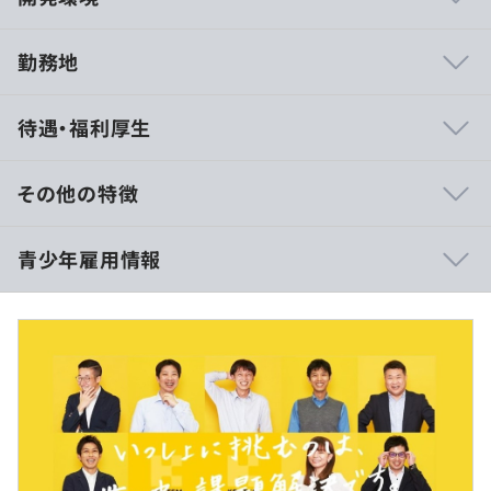
勤務地
・建設土木業界トップシェア
待遇・福利厚生
・大手建設業(ゼネコン)の9割以上が導入
・国や大手ゼネコンからの協業も多数あり
・建設業界作業効率化のためのソフトウエア
その他の特徴
・スマートフォン・ドローン・VR・ARなど最先端のICT技
術をお客様に提供
インターンのためなし
青少年雇用情報
・完全自社開発、客先常駐なし、自社オフィス勤務
・自己開発に力を入れており、若手が活躍している
・年間休日128日 完全週休2日制
10:00~16:20
過去３年間の新卒採用者数・離職者数
休憩時間：休憩あり
平均残業時間：インターンのためなし
前年度 採用者数15人 離職者数1人
土木業界から圧倒的な支持を得ている『デキスパート』シ
2年度前 採用者数27人 離職者数1人
リーズ
3年度前 採用者数26人 離職者数0人
￣￣￣￣￣￣￣￣￣￣￣￣￣￣￣￣￣￣￣￣￣￣￣￣￣￣
過去３年間の新卒採用者数の男女別人数