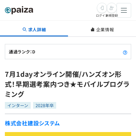
ログイン
新規登録
求人詳細
企業情報
転職・キャリア
未経験転職
求人検索
通過ランク：D
新卒就活
求人検索
インタビュー
7月1dayオンライン開催/ハンズオン形
学習
求人検索
インタビュー
転職成功ガイド
式！早期選考案内つき★モバイルプログラ
本選考
スキルチェック
講座一覧
ミング
転職成功ガイド
転職エージェント
ゲーム・マンガ
インターン
プログラミング言語
インターン
問題集
2028年卒
メディア
SQL
4択課題
株式会社建設システム
新卒エージェント
paizaとは？
Tech Team Journal
評価結果一覧
ナレッジ