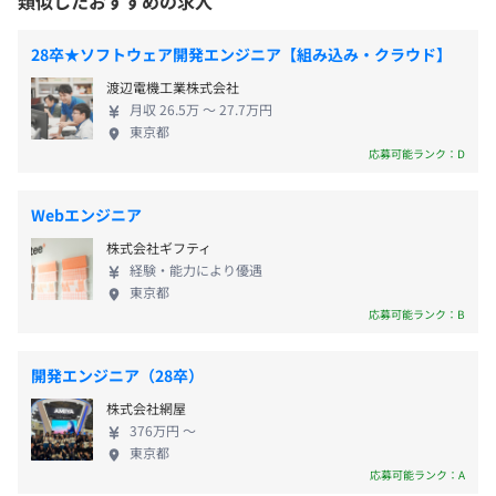
類似したおすすめの求人
「新静岡駅」より徒歩8分
当てなどを支給。資格取得で得た知識が業務で活かされれ
もからおとなまで、ほんとうに安心して暮らせる社
土木現場用スマートフォンアプリ『SiteBox』
ば、人事評価にもつながります。
会」のこと。 KENTEMが創業以来かかわってきた建
￣￣￣￣￣￣￣￣￣￣￣￣￣￣￣￣￣￣￣￣￣￣￣￣￣￣
雇用関係なし
28卒★ソフトウェア開発エンジニア【組み込み・クラウド】
また、社員が講師を務める研修講座「KENTEM ACADEMY
設業は、私たちのくらしや社会の安心・安全になく
￣
渡辺電機工業株式会社
オンライン講座」も整備。
てはならない存在です。 建設業の膨大な業務を効率
スマートフォンで出来形データの記録と工事写真の撮影が
月収 26.5万 〜 27.7万円
「建設業の現状」や「DX とは何か」などをテーマにし
化し、「18時には帰宅し、家族で食卓を囲んでもら
できます。
東京都
て、社員同士の知識共有を推進しています。
いたい」という思いは創業以来KENTEMに脈々と流
危険な場所でも安全に撮影できるほか、黒板を持つ必要が
インターンのためなし
応募可能ランク：D
メンター制度の有無
れています。 建設業をITで変えていく先に、建設業
なく手書きも不要なため撮影人数を削減できます。
でもっとも大切な「安心・安全」な社会づくりにし
サブスクアプリとして、弊社のビジネスモデルの転換点と
あり
Webエンジニア
っかりと取り組むことができるのではないか。 建設
なった製品で、現在約8万人にユーザーにご利用いただい
キャリアコンサルティング制度の有無及びその内容
株式会社ギフティ
業のシステム化やＩＴ化が進めば進むほど、私たち
ています。
キャリア相談窓口を設置し、従業員からのキャリアに関す
経験・能力により優遇
の社会を「さまざまなリスクに強い安心・安全な場
※NETIS登録番号：KT-230048-VE
る相談を受け付ける体制を整えています。窓口には
東京都
所に変えていくことができる」のではないか。 その
国家資格キャリアコンサルタント保有者が4名在籍してい
応募可能ランク：B
ような想いのもと、高度な技術を用いて、「幸せな建
安否確認・防災・備災支援サービス『crosszero（クロス
ます。
設業」を創り上げるお手伝いをしています。 創業か
ゼロ）』
開発エンジニア（28卒）
らまっすぐに続く、私たちの道のりをしっかりと歩
￣￣￣￣￣￣￣￣￣￣￣￣￣￣￣￣￣￣￣￣￣￣￣￣￣￣
株式会社網屋
いていく決意を込めて、「リスクゼロ社会へ」を
￣￣￣
376万円 〜
Vision掲げています。
KENTEMのビジョン「リスクゼロ社会へ」に向けた新ソリ
前年度の月平均所定外労働時間の実績
東京都
ューションとして、
応募可能ランク：A
7.0時間