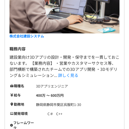
株式会社建設システム
職務内容
建設業向け3Dアプリの設計・開発・保守までを一貫しておこ
ないます。 【業務内容】 ・営業やカスタマーサクセス等、
部門横断で構築されたチームでの3Dアプリ開発 ・3Dモデリ
ング＆シミュレーション...
詳しく見る
職種名
3Dアプリエンジニア
給与
400万 〜 600万円
勤務地
静岡県静岡市葵区呉服町1-30
開発環境
C＃
C++
フレームワー
ク