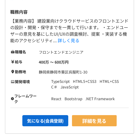
職務内容
【業務内容】 建設業向けクラウドサービスのフロントエンド
の設計・開発・保守までを一貫して行います。 ・エンドユー
ザーの意見を基にしたUI/UXの調査検討、提案 ・実装する機
能のアクセシビリティ...
詳しく見る
職種名
フロントエンドエンジニア
給与
400万 〜 600万円
勤務地
静岡県静岡市葵区呉服町1-30
TypeScript
HTML5+CSS3
HTML+CSS
開発環境
C＃
JavaScript
フレームワー
React
Bootstrap
.NET Framework
ク
詳細を見る
気になる(会員登録)