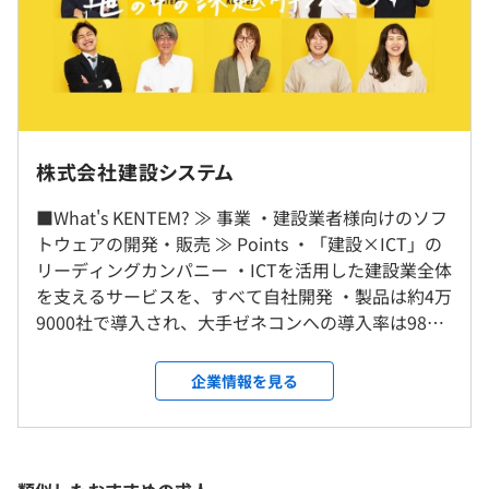
￣￣￣
インターンのためなし
前年度 男性21人 女性6人
施工管理業務をトータルにサポートする30種類以上のソ
2年度前 男性22人 女性4人
フトがあり、大手ゼネコンで9割の導入率を誇っていま
※完全自社開発のため、自社オフィス勤務です
3年度前 男性12人 女性4人
す。
平均勤続年数
ラインナップの充実と目的に合わせたカスタマイズが可能
インターンのためなし
＜※配属時は以下開発拠点へ配属（希望した場所に配属と
8.0年
であること、そして現場の声を元にした開発力が人気の理
なります）＞
由です。
株式会社建設システム
・静岡開発：静岡市葵区呉服町
・本社開発：富士市石坂
■What's KENTEM? ≫ 事業 ・建設業者様向けのソフ
ARで3次元モデルのさらなる活用を。『快測AR』
インターンのためなし
・札幌開発：札幌市北区北六条西
研修の有無及び内容
トウェアの開発・販売 ≫ Points ・「建設×ICT」の
￣￣￣￣￣￣￣￣￣￣￣￣￣￣￣￣￣￣￣￣￣￣￣￣￣￣
・福岡開発：福岡市博多区博多駅東
全社共通の新規採用者研修を3日間実施した後、部署内研
リーディングカンパニー ・ICTを活用した建設業全体
￣
修ではコーディング規約やテスト駆動開発・オブジェクト
を支えるサービスを、すべて自社開発 ・製品は約4万
「快測AR」は建設業向けAR（拡張現実）アプリです。
受動喫煙防止措置に関する事項
指向設計等、これまでの経験に応じたOJT（１～2か月程
9000社で導入され、大手ゼネコンへの導入率は98%
タブレット端末内でリアルと3Dモデルを融合すること
インターンのためなし
従業員に対する受動喫煙対策：あり
度）を実施します。
という圧倒的実績 ・年間休日129日、ワークライフ
で、現場に関わるすべての方が工事の完成形をイメージし
対策内容：屋内原則禁煙（喫煙室あり）
後に、プロジェクトへ参加となります。
バランスを大切にした働き方が可能 ・資格認定制
やすくなります。
企業情報を見る
自己啓発支援の有無及びその内容
度、KENTEM ACADEMY（社員同士のknowledge共
3Dモデルを最大限に活用することで、現場の「愉しい」
KENTEMでは資格支援制度を設け、社員のスキルアップを
有）の開催等、スキルアップを積極的にサポート
を実現します。
インターンのためなし
サポートしています。
■Our Vision “リスクゼロ社会へ” ビジョンに込めた
※特許取得（特許第6733127号）
「静岡駅」より徒歩12分
約120種類の資格が対象で、合格者には「お祝い金」や手
想い リスクゼロ社会とは、ひとことでいえば「子ど