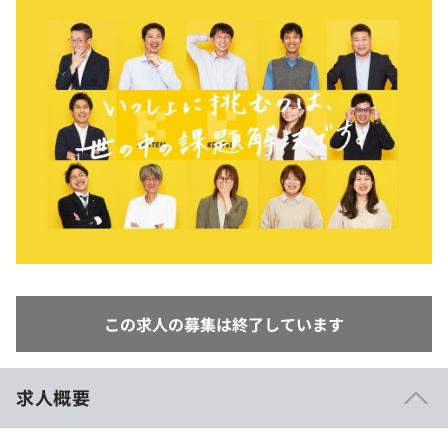
イベント・セミナー
paiza times
再チャレンジ結果一覧
リファレンス
インタビュー
note
就活成功ガイド
プラン
個人向けプラン
法人向けプラン
学校向けプラン
契約内容・クーポン
この求人の募集は終了しています
求人概要