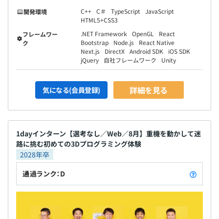
C++
C＃
TypeScript
JavaScript
開発環境
HTML5+CSS3
.NET Framework
OpenGL
React
フレームワー
Bootstrap
Node.js
React Native
ク
・自社内でプログラミングコンテストや勉強会の開催など
Next.js
DirectX
Android SDK
iOS SDK
技術力を高め合う意識が高いです
jQuery
自社フレームワーク
Unity
・ソフトウェア開発に関する外部のセミナーや勉強会など
に積極的に参加できます
詳細を見る
気になる(会員登録)
・平均年齢約36歳（2024年7月時点）、若いメンバーが中
心に活躍し、上司や先輩とのコミュニケーションも活発で
す
1dayインターン【選考なし／Web／8月】重機を動かして迷
【開発環境】
路に挑む初めての3Dプログラミング体験
開発言語：C#,C++,Xamarin,ASP.NETほか
2028年卒
ミドルウェア：MySQL,PostgreSQLほか
通過ランク：D
OS：Windows、Android、iOSほか
クラウド：Azure
バージョン管理：Git,Subversion
CI：Jenkins