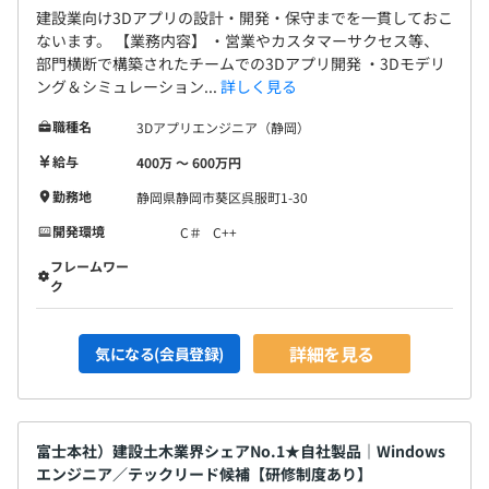
建設業向け3Dアプリの設計・開発・保守までを一貫しておこ
ないます。 【業務内容】 ・営業やカスタマーサクセス等、
部門横断で構築されたチームでの3Dアプリ開発 ・3Dモデリ
ング＆シミュレーション...
詳しく見る
職種名
3Dアプリエンジニア（静岡）
給与
400万 〜 600万円
勤務地
静岡県静岡市葵区呉服町1-30
開発環境
C＃
C++
フレームワー
ク
詳細を見る
気になる(会員登録)
富士本社）建設土木業界シェアNo.1★自社製品｜Windows
エンジニア／テックリード候補【研修制度あり】