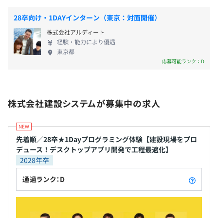
防災・備災に繋がる新たな仕組みを開発しました。
前年度の有給休暇の平均取得日数
安否確認、防災情報、家族機能、リスク共有等の機能を通
28卒向け・1DAYインターン（東京：対面開催）
12.0日
じて、
前事業年度の育児休業取得者数／出産者数
株式会社アルディート
命を守るためすべての行動をサポートするサービスです。
経験・能力により優遇
男性11人/7人
▼詳細はこちら
東京都
女性10人/10人
https://x-zero.jp/
応募可能ランク：D
役員及び管理的地位にある者に占める女性の割合
役員0.0%
管理職7.7%
株式会社建設システムが募集中の求人
・社内勉強会の開催
・研修の実施、資格手当・報奨金制度
・コードレビューの実施
先着順／28卒★1Dayプログラミング体験【建設現場をプロ
・社内Tech-CONFの実施
デュース！デスクトップアプリ開発で工程最適化】
・Udemy購入補助
2028年卒
通過ランク：D
WindowsノートPC(CPU:corei7、メモリ：32G、SSD：
2TB)＋マルチディスプレイを支給