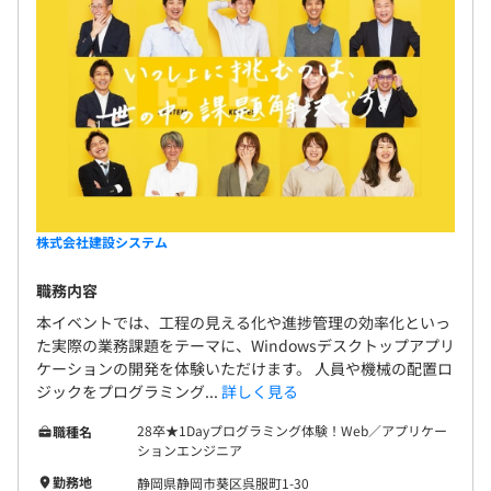
オブジェクト指向、アジャイル、スクラム、ペアプロ、テ
スト駆動開発、コーディング規約あり
株式会社建設システム
職務内容
本イベントでは、工程の見える化や進捗管理の効率化といっ
た実際の業務課題をテーマに、Windowsデスクトップアプリ
Docker、Terraform
ケーションの開発を体験いただけます。 人員や機械の配置ロ
ジックをプログラミング...
詳しく見る
28卒★1Dayプログラミング体験！Web／アプリケー
職種名
ションエンジニア
勤務地
静岡県静岡市葵区呉服町1-30