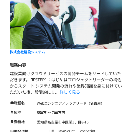
株式会社建設システム
職務内容
建設業向けクラウドサービスの開発チームをリードしていた
だきます。 ▼STEP1：はじめはプロジェクトリーダーの補佐
からスタート システム開発の流れや業界知識を身に付けてい
ただいた後、段階的にリ...
詳しく見る
職種名
Webエンジニア／テックリード（名古屋）
給与
550万 〜 700万円
勤務地
愛知県名古屋市中区栄1丁目8-16
C＃
JavaScript
TypeScript
開発環境