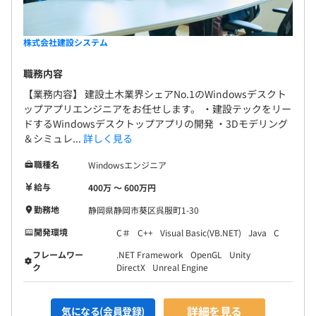
株式会社建設システム
職務内容
【業務内容】 建設土木業界シェアNo.1のWindowsデスクト
ップアプリエンジニアをお任せします。 ・建設テックをリー
ドするWindowsデスクトップアプリの開発 ・3Dモデリング
＆シミュレ...
詳しく見る
職種名
Windowsエンジニア
給与
400万 〜 600万円
勤務地
静岡県静岡市葵区呉服町1-30
開発環境
C＃
C++
Visual Basic(VB.NET)
Java
C
フレームワー
.NET Framework
OpenGL
Unity
ク
DirectX
Unreal Engine
詳細を見る
気になる(会員登録)