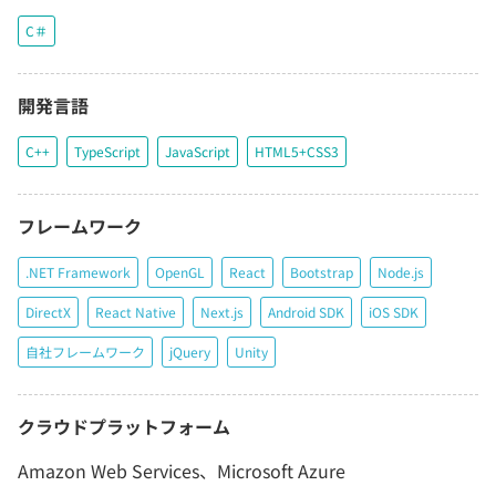
C＃
開発言語
C++
TypeScript
JavaScript
HTML5+CSS3
フレームワーク
.NET Framework
OpenGL
React
Bootstrap
Node.js
DirectX
React Native
Next.js
Android SDK
iOS SDK
自社フレームワーク
jQuery
Unity
クラウドプラットフォーム
Amazon Web Services、Microsoft Azure