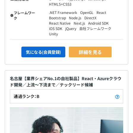
HTML5+CSS3
.NET Framework
OpenGL
React
フレームワー
Bootstrap
Node.js
DirectX
ク
React Native
Next.js
Android SDK
iOS SDK
jQuery
自社フレームワーク
Unity
詳細を見る
気になる(会員登録)
平均5名～10名で開発をおこなっております。
1プロジェクトの単位期間はおよそ3カ月です。
名古屋【業界シェアNo.1の自社製品】React・Azureクラウ
ド開発／上流～下流まで／テックリード候補
通過ランク：B