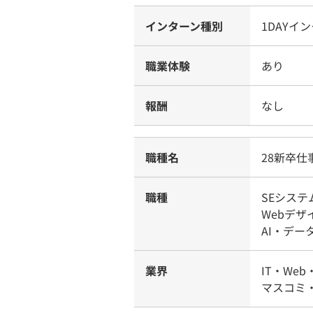
インターン種別
1DAYイ
職業体験
あり
報酬
なし
職種名
28新卒
職種
SEシス
Webデザ
AI・デー
業界
IT・Web
マスコミ・