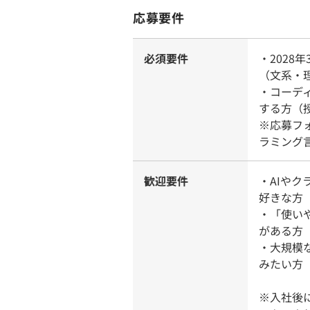
応募要件
必須要件
・2028
（文系・
・コーデ
する方（
※応募フ
ラミング
歓迎要件
・AIや
好きな方
・「使い
がある方
・大規模
みたい方
※入社後