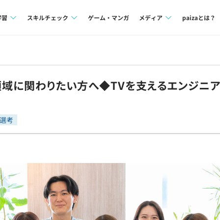
学習
スキルチェック
ゲーム・マンガ
メディア
paizaとは？
講座一覧
プログラミング言語
Tech Team Journal
問題集
SQL
paiza times
メ領域に関わりたい方へ◆TVを支えるエンジニア
4択課題
評価結果一覧
note
ント
ナレッジ
再チャレンジ結果一覧
選考
ミナー
リファレンス
プラン
ド
個人向けプラン
法人向けプラン
学校向けプラン