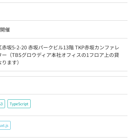
面開催
赤坂5-2-20 赤坂パークビル13階 TKP赤坂カンファレ
ター（TBSグロウディア本社オフィスの1フロア上の貸
なります）
S3
TypeScript
xt.js