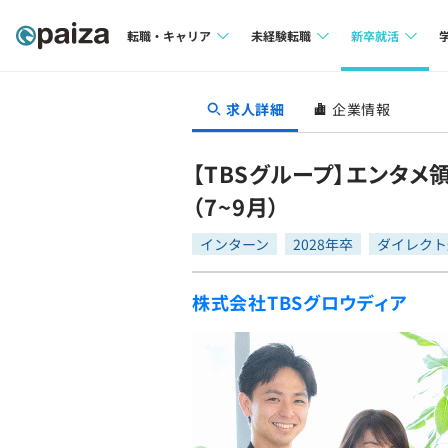
転職・キャリア
未経験転職
新卒就活
求人検索
求人検索
求人検索
求人詳細
企業情報
本選考
インタビュー
インタビュー
インターン
【TBSグループ】エンタ
転職成功ガイド
転職成功ガイド
（7~9月）
新卒エージェ
転職エージェント
インターン
2028年卒
ダイレクト
イベント・セ
株式会社TBSグロウディア
インタビュー
就活成功ガイ