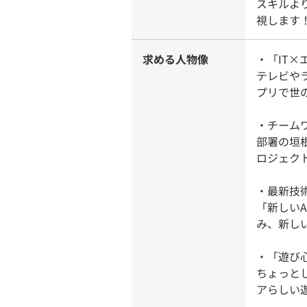
スキルよ
視します
求める人物像
・「IT
テレビや
プリで世
・チーム
部署の垣
ロジェク
・最新技
「新しい
み、新し
・「遊び
ちょっと
アらしい