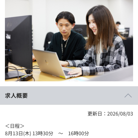
イベント・セミナー
paiza times
再チャレンジ結果一覧
リファレンス
インタビュー
note
就活成功ガイド
プラン
個人向けプラン
法人向けプラン
学校向けプラン
求人概要
契約内容・クーポン
更新日：2026/08/03
＜日程＞
8月13日(木) 13時30分 ～ 16時00分