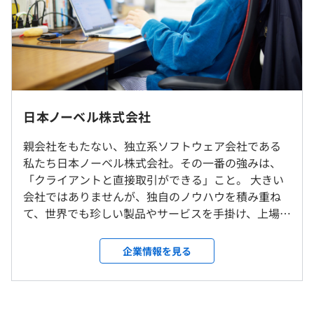
得意分野は、自動車、通信、エネルギーなどの産業分野か
前年度 男性3人 女性3人
ら、最新のスマートフォンの組み込み・開発まで。お客さ
2年度前 男性1人 女性2人
まと直接打ち合わせを重ねて設計していきます。
3年度前 男性5人 女性6人
創業当初からお客さまのご要望にNOとは言わず、実現で
インターンシップコースのためなし
平均勤続年数
きる方法を考えてきました。お客さまに喜んでもらうこと
13.8年
が最優先！そんな日本ノーベルを頼りにしてくださるお客
ワークショップは、Webでの開催となります。
さまがたくさんいます。
日本ノーベル株式会社
インターンシップコースのためなし
受動喫煙防止措置に関する事項
前例のない製品開発でも「日本ノーベルなら何とかしてく
親会社をもたない、独立系ソフトウェア会社である
従業員に対する受動喫煙対策：敷地内すべて禁煙
研修の有無及び内容
れる」と、たくさんのお客さまから信頼していただいてお
私たち日本ノーベル株式会社。その一番の強みは、
ります。
◼︎年次やポジションに合わせた研修制度
「クライアントと直接取引ができる」こと。 大きい
インターンシップコースのためなし
・社員教育（コンピテンシー研修、QMS研修、テクニカ
会社ではありませんが、独自のノウハウを積み重ね
ル研修、社外研修）
て、世界でも珍しい製品やサービスを手掛け、上場企
JR京浜東北線「王子駅」北口 より徒歩4分
・新入社員教育（技術研修、OJT研修）
業と直接ビジネスをおこなっています。 産業系のシ
東京メトロ南北線「王子駅」4番出口 より徒歩3分
物品購買／役務購買システム『EPCUS』
ステム開発をはじめ、スマートフォン用組み込みソ
東京さくらトラム（都電荒川線）「 王子駅前駅」より徒
企業情報を見る
┗
https://www.jnovel.co.jp/service/epcus/
〜5年で一人前のSEに育ててみせます〜
雇用関係なし
フトウェアの開発やテストなどの製品評価、企業の
歩5分
https://www.jnovel.co.jp/service/epcus/services-
《新入社員研修詳細》
省エネや環境改善など、さまざまなご要望に高い技
purchase.html
4月～6月
術とユーザー志向で応えています。 得意分野は、自
・ビジネスマナー
動車、通信、エネルギーなどの産業分野から、最新