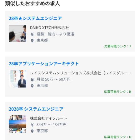
類似したおすすめの求人
データセンター環境監視システム『iDCNavi』
・組込み技術者養成コース
のスマートフォンの組み込み・開発まで。お客さま
・社内インターン
と直接打ち合わせを重ねて設計していきます。 創業
28卒★システムエンジニア
トレーディングカード査定システム『ピタカ』
・システム開発演習
当初からお客さまのご要望にNOとは言わず、実現で
トレーディングカードサイネージ『ピタカショーケース』
・開発演習成果発表プレゼン
DAIKO XTECH株式会社
きる方法を考えてきました。お客さまに喜んでもら
経験・能力により優遇
▼
うことが最優先。そんな日本ノーベルを頼りにして
東京都
組込みソフトウェア自動テストシステム『Quality
7月～9月
くださるお客さまがたくさんいます。 前例のない製
応募可能ランク：F
Commander』
・配属
品開発でも「日本ノーベルなら何とかしてくれる」
┗
https://www.jnovel.co.jp/service/qc/
・OJT研修
と、たくさんのお客さまから信頼していただいてい
28卒アプリケーションアーキテクト
▼
るのです。 私たちは、これからもお客さまととも
【日本ノーベルのコアテクノロジー】
配属後は先輩社員に教わりながら、部門で使う言語、ツー
レイスシステムソリューションズ株式会社（レイスグループ）
に、ITの新しい可能性に挑み続けてまいります。
◼︎画像処理技術
ルを使って開発をおこないます。
月収 50万 〜 60万円
【日本ノーベルのコアテクノロジー】 ◼︎画像処理技
東京都
◼︎テスト自動化技術
仕様書や設計書、報告書の書き方もここで習い、実務の流
術 ◼︎テスト自動化技術 ◼︎ロボット技術 ◼︎モバイルデ
応募可能ランク：B
◼︎ロボット技術
れを理解していきます。
バイス評価・検証技術 ◼︎DCIM技術 ◼︎Web/DB技術 ◼︎
◼︎モバイルデバイス評価・検証技術
自己啓発支援の有無及びその内容
コンパイラ評価技術
◼︎DCIM技術
2028卒 システムエンジニア
書籍購入支援
◼︎Web/DB技術
資格取得支援（ITパスポート、基本情報技術者、応用情報
株式会社アイソルート
◼︎コンパイラ評価技術
344万 〜 434万円
技術者等）
東京都
《資格手当例》
応募可能ランク：D