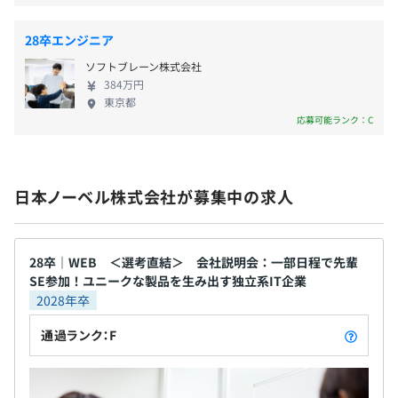
・応用情報技術者10,000円／月
・基本情報技術者5,000円／月
書籍購入支援
28卒エンジニア
メンター制度の有無
資格取得支援（合格一時金、資格手当）
ソフトブレーン株式会社
あり
新人研修員会による新人サポート
384万円
キャリアコンサルティング制度の有無及びその内容
若手社員向けメンター制度
東京都
定期的な個人面談を実施
応募可能ランク：C
日本ノーベル株式会社が募集中の求人
前年度の月平均所定外労働時間の実績
15.9時間
前年度の有給休暇の平均取得日数
28卒｜WEB ＜選考直結＞ 会社説明会：一部日程で先輩
レベル1~5までの等級制人事考課
13.1日
SE参加！ユニークな製品を生み出す独立系IT企業
各職種、レベルに応じた給与制度が定められています。
前事業年度の育児休業取得者数／出産者数
2028年卒
男性1人/1人
通過ランク：F
毎期期初にメンバーそれぞれが目標を立て、期末に上長と
女性2人/2人
面談を行いスキルや業績を評価します。
役員及び管理的地位にある者に占める女性の割合
最終的には自己評価、上長の評価（事業部評価）、役員の
役員0.0%