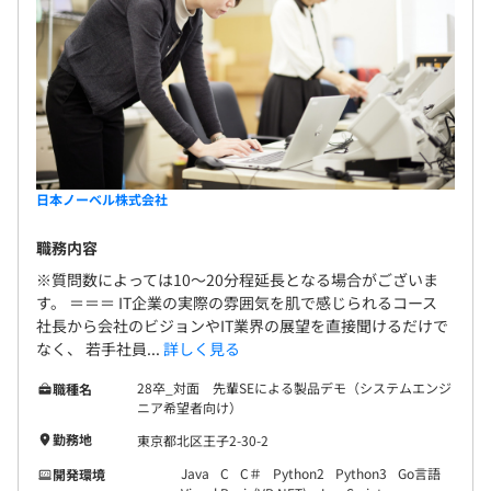
日本ノーベル株式会社
職務内容
※質問数によっては10～20分程延長となる場合がございま
す。 ＝＝＝ IT企業の実際の雰囲気を肌で感じられるコース
社長から会社のビジョンやIT業界の展望を直接聞けるだけで
なく、 若手社員...
詳しく見る
28卒_対面 先輩SEによる製品デモ（システムエンジ
職種名
ニア希望者向け）
勤務地
東京都北区王子2-30-2
Java
C
C＃
Python2
Python3
Go言語
開発環境