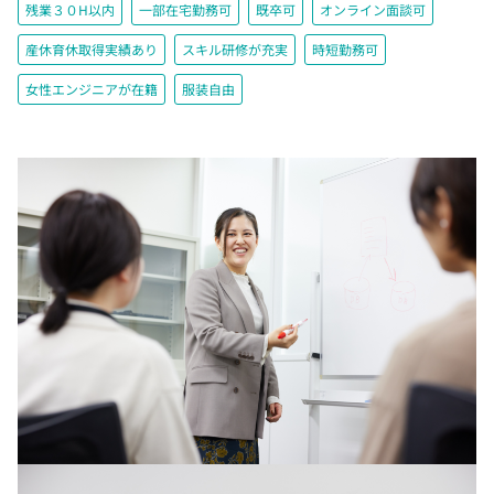
残業３０H以内
一部在宅勤務可
既卒可
オンライン面談可
産休育休取得実績あり
スキル研修が充実
時短勤務可
女性エンジニアが在籍
服装自由