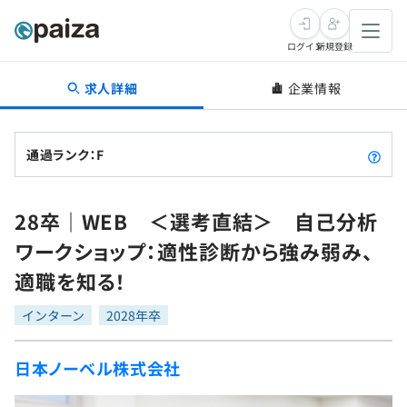
ログイン
新規登録
求人詳細
企業情報
転職・キャリア
未経験転職
求人検索
通過ランク：F
新卒就活
求人検索
インタビュー
28卒｜WEB ＜選考直結＞ 自己分析
学習
求人検索
インタビュー
転職成功ガイド
ワークショップ：適性診断から強み弱み、
本選考
スキルチェック
講座一覧
適職を知る！
転職成功ガイド
転職エージェント
ゲーム・マンガ
インターン
プログラミング言語
インターン
問題集
2028年卒
メディア
SQL
4択課題
日本ノーベル株式会社
新卒エージェント
paizaとは？
Tech Team Journal
評価結果一覧
ナレッジ