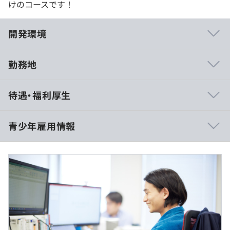
けのコースです！
開発環境
勤務地
親会社をもたない、独立系ソフトウェア会社であるわたし
待遇・福利厚生
たち日本ノーベル株式会社。その一番の強みは、「クライ
アントと直接取引ができる」こと。
大きい会社ではありませんが、独自のノウハウを積み重ね
青少年雇用情報
て、世界でも珍しい製品やサービスを手がけ、上場企業と
直接ビジネスをおこなっています。
コース実施時間：2時間程
休憩時間：コース中の小休憩あり
産業系のシステム開発をはじめ、スマートフォン用組み込
平均残業時間：15.9時間／月 ※2025年度
過去３年間の新卒採用者数・離職者数
みソフトウェアの開発やテストなどの製品評価、企業の省
前年度 採用者数6人 離職者数1人
エネや環境改善など、さまざまなご要望に高い技術とユー
2年度前 採用者数3人 離職者数0人
ザー志向で応えています。
3年度前 採用者数11人 離職者数1人
1dayタイプコースのため休日はなし
過去３年間の新卒採用者数の男女別人数