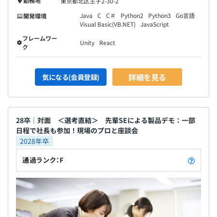
勤務地
東京都北区王子2-30-2
DXソリューション事業部
Java
C
C＃
Python2
Python3
Go言語
開発環境
Visual Basic(VB.NET)
JavaScript
・事業創発本部
フレームワー
┗先鋭製品開発事業部
Unity
React
ク
詳細を見る
気になる(会員登録)
平均4～5名（最小2～3名）
プロジェクトによっては協力会社のメンバーもおりますの
28卒｜対面 ＜選考直結＞ 先輩SEによる製品デモ：一部
で、上記は社内メンバーのみ計算した場合とご認識くださ
日程で社長も参加！現場のプロと座談会
い。
2028年卒
通過ランク：F