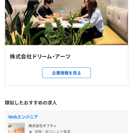
※勤務日・時間、開始日など柔軟に対応しますので、お気
・エンジニア向け勉強会
軽にご相談ください
・社内LT
休憩時間：休憩60分 ※昼食時間は業務の都合により各々
・資格取得支援
の自主性に任せています
研修の有無及び内容
・DAライブラリー
平均残業時間：平均16時間/月
新入社員研修など
・メンター制度
自己啓発支援の有無及びその内容
社内勉強会・資格取得支援制度など
株式会社ドリーム・アーツ
実施日のみ
メンター制度の有無
就業場所の変更範囲
Macbookpro
あり
＜雇入時＞
企業情報を見る
キャリアコンサルティング制度の有無及びその内容
恵比寿オフィス（東京都渋谷区恵比寿4-20-3）
チーム上司との定期的な1on1、人事担当との定期的な
or
通勤交通費支給
1on1実施
広島オフィス（広島県広島市中区大手町1-2-1）
アジャイル、ペアプロ
社内検定等の制度の有無及びその内容
or
類似したおすすめの求人
沖縄オフィス（沖縄県那覇市前島3-25-1 泊ふ頭旅客ター
基本情報技術者試験などいくつかの外部団体の実施する検
ミナルビルディング2F）
定を活用
インターンのためなし
Webエンジニア
＜変更範囲＞
Terraform、Kubernetes、Datadog
株式会社ギフティ
恵比寿オフィス（東京都渋谷区恵比寿4-20-3）
経験・能力により優遇