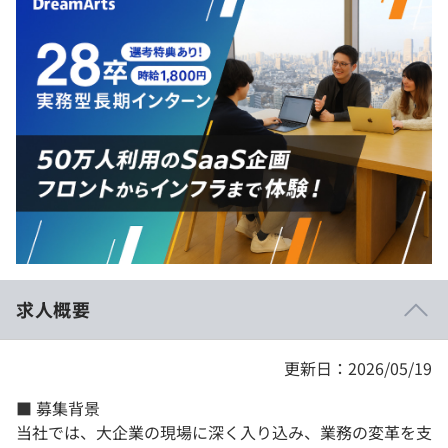
イベント・セミナー
paiza times
再チャレンジ結果一覧
リファレンス
インタビュー
note
就活成功ガイド
プラン
個人向けプラン
法人向けプラン
学校向けプラン
求人概要
契約内容・クーポン
更新日：2026/05/19
■ 募集背景
当社では、大企業の現場に深く入り込み、業務の変革を支