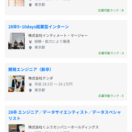
or
東京都
広島オフィス（広島県広島市中区大手町1-2-1）
前年度の月平均所定外労働時間の実績
応募可能ランク：B
※雇用形態によって異なります
or
6.17時間
沖縄オフィス（沖縄県那覇市前島3-25-1 泊ふ頭旅客ター
28卒5~10days就業型インターン
ミナルビルディング2F）
株式会社インティメート・マージャー
有期雇用
経験・能力により優遇
受動喫煙防止措置に関する事項
東京都
・従業員に対する受動喫煙対策：あり
応募可能ランク：A
契約更新の有無・契約期間の定め
対策内容：敷地内禁煙（喫煙場所あり）
あり(3か月)
開発エンジニア（新卒）
株式会社テンダ
契約更新の判断基準
月収 28.5万 〜 29.1万円
契約の更新は、本人の能力、業務量、業務成績、勤務態
JR線「恵比寿駅」より徒歩5分
東京都
度、会社の契約状況により判断
応募可能ランク：E
契約更新の上限
28卒 エンジニア／データサイエンティスト／データスペシャ
なし
リスト
株式会社くふうカンパニーホールディングス