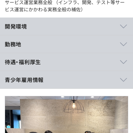
サービス運営業務全般 （インフラ、開発、テスト等サー
ビス運営にかかわる実務全般の補佐）
開発環境
勤務地
・自分がやりたいことを見つけて頑張れば、自分の業務を
待遇・福利厚生
広げることができます。
・機能だけでなく、システム全体の見た目からも使いやす
さを追求する広い視野を持ったモノ作りができます。
青少年雇用情報
・こだわりを持った個性的な人たちとディスカッションし
ながら、新しいモノを生み出していける面白さがありま
時給1,800円
す。
交通費別途支給
・これが正解というものはなく、ひとりひとりの個性を活
過去３年間の新卒採用者数の男女別人数
かして成果につなげられる会社です。
前年度 男性6人 女性2人
2年度前 男性5人 女性6人
月〜金で週12時間以上（目安は1日6時間〜）
3年度前 男性5人 女性1人