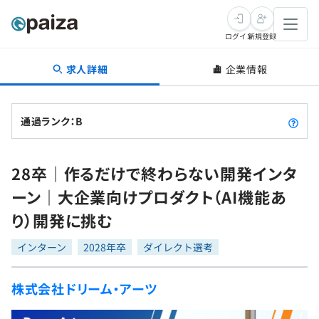
ログイン
新規登録
求人詳細
企業情報
転職・キャリア
未経験転職
求人検索
通過ランク：B
新卒就活
求人検索
インタビュー
28卒｜作るだけで終わらない開発インタ
学習
求人検索
インタビュー
転職成功ガイド
ーン｜大企業向けプロダクト（AI機能あ
本選考
スキルチェック
講座一覧
り）開発に挑む
転職成功ガイド
転職エージェント
ゲーム・マンガ
インターン
プログラミング言語
インターン
問題集
2028年卒
ダイレクト選考
メディア
SQL
4択課題
株式会社ドリーム・アーツ
新卒エージェント
paizaとは？
Tech Team Journal
評価結果一覧
ナレッジ