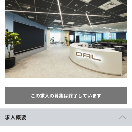
イベント・セミナー
paiza times
再チャレンジ結果一覧
リファレンス
インタビュー
note
就活成功ガイド
プラン
個人向けプラン
法人向けプラン
学校向けプラン
契約内容・クーポン
この求人の募集は終了しています
求人概要