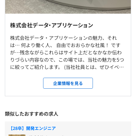
業界をリードする研究開発 型企業として、「技術力･製品
鹿児島県鹿児島市武1丁目2-10 JR鹿児島中央ビル【鹿児
平均勤続年数
力」が一番の強みです。
島オフィス】
16.0年
売上高3年間平均に対し17％を研究開発に投資しており、
インターンのためなし
売上高100億円以下の上場企業1,000社の中で上位10社に
株式会社データ・アプリケーション
受動喫煙防止措置に関する事項
ランクインする投資水準となっています。
原則屋内禁煙
株式会社データ・アプリケーションの魅力、それ
研修の有無及び内容
は… 何より働く人、 自由でおおらかな社風！ です
インターンのためなし
全新入社員に対し入社後3か月のビジネスマナー、プログ
が…残念ながらこれらはサイト上だとなかなか伝わ
ラミング等研修を実施
りづらい内容なので、この場では、当社の魅力を5つ
■EDIミドルウェア市場でシェアNo.1
自己啓発支援の有無及びその内容
に絞ってご紹介します。 (当社社員とは、ぜひイベン
EDIとは、企業間電子取引を実現するシステムで日常に非
月額5000円ウェルビーイング手当を支給
ト・会社説明会で交流してみてください☆) ①安定成
常に欠かせないシステムです。
雇用関係なし
メンター制度の有無
長ビジネスモデル 私たちは企業内外のデータをシー
通信ネットワークテクノロジーであるEDIは、企業間シス
企業情報を見る
ムレスにつなぐ、社会になくてはならない製品づく
テムの大量受発注取引をDX化し、人的コストの削減や機
あり
りをしています。 さらに、企業間データ連携の分野
会損失の減少といっ た、さまざまな生産性向上効果を生
では、シェアNo.1！あまり表に出ることはありませ
み出しています！
んが、重要な社会インフラのひとつとして、確固た
類似したおすすめの求人
る基盤を築き上げました。 ②DX支援企業 DXなどデ
前年度の月平均所定外労働時間の実績
ータに基づいた企業経営への注目度が高まり、適切
16.0時間
【28卒】開発エンジニア
な経営判断を下すためにも、今後はデータの信頼性
オブジェクト指向、ウォーターフォール