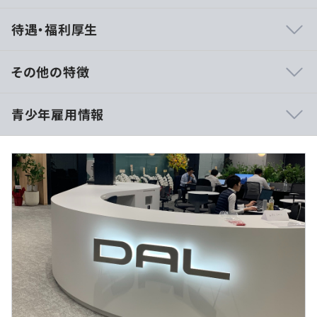
■自由に働ける環境
待遇・福利厚生
残業時間15時間、フルフレックス制の導入など長く働け
る環境を用意しております。
少数精鋭で開発する環境ですので、入社してから前線で活
その他の特徴
躍していただくことが可能です。
ただ、わからないことはすぐに聞ける環境ですので、ゆっ
インターン開催時間：14:00〜15:30（全日程）
青少年雇用情報
たりとした雰囲気もありながら自分のペースで仕事ができ
所要時間：1時間30分
る環境です。
休憩時間：インターンのためなし
平均残業時間：インターンのためなし
■メタバース環境あり
出社してても、在宅しててもコミュニケーションがとりや
過去３年間の新卒採用者数・離職者数
すいようにメタバースを導入しております。
前年度 採用者数4人 離職者数0人
在宅でも1人で作業してても、社員のコミュニケーション
実施日のみ
2年度前 採用者数3人 離職者数0人
をとりやすい環境を心がけております。
3年度前 採用者数1人 離職者数0人
過去３年間の新卒採用者数の男女別人数
■売上の17%を研究開発に投資
前年度 男性4人 女性0人
「EDI＝企業間電子データ交換」は、業務の効率化･生産
インターンのためなし
2年度前 男性2人 女性1人
性向上、今後のDXに欠かせません。
3年度前 男性1人 女性0人