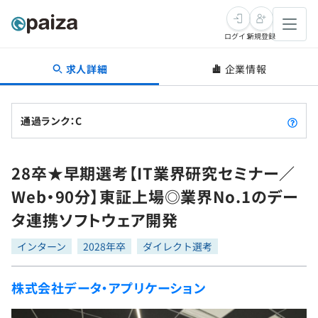
ログイン
新規登録
求人詳細
企業情報
転職・キャリア
未経験転職
求人検索
通過ランク：C
新卒就活
求人検索
インタビュー
28卒★早期選考【IT業界研究セミナー／
学習
求人検索
インタビュー
転職成功ガイド
Web・90分】東証上場◎業界No.1のデー
本選考
スキルチェック
講座一覧
タ連携ソフトウェア開発
転職成功ガイド
転職エージェント
ゲーム・マンガ
インターン
プログラミング言語
インターン
問題集
2028年卒
ダイレクト選考
メディア
SQL
4択課題
株式会社データ・アプリケーション
新卒エージェント
paizaとは？
Tech Team Journal
評価結果一覧
ナレッジ