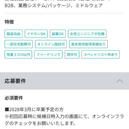
B2B、業務システム/パッケージ、ミドルウェア
特徴
服装自由
イヤホンOK
副業OK
女性エンジニアが在籍
一部在宅勤務可
オンライン面談可
産休育休取得実績あり
残業３０H以内
フリードリンク
既卒可
スペシャリスト枠あり
応募要件
必須要件
■2028年3月に卒業予定の方
※初回応募時に候補日時入力の画面にて、オンラインフラ
グのチェックをお願いいたします。