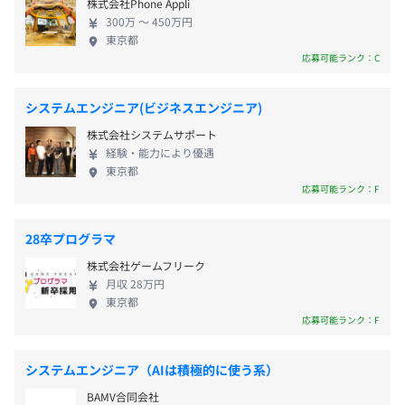
株式会社Phone Appli
に対する要求がますます高まっていくことでしょ
300万 〜 450万円
う。あらゆる企業活動をデジタル化し、企業のDXを
東京都
支える統合データ連携基盤のマーケットリーダーを
応募可能ランク：C
目指していきます。 ③勤務地確約 東京、鹿児島の2
拠点での採用ですが、いわゆる配属ガチャはありま
システムエンジニア(ビジネスエンジニア)
せん。ご希望を伺いながら選考を進めます。 ④柔軟
株式会社システムサポート
な働き方 社員全員がテレワークを利用、さらにフル
経験・能力により優遇
フレックスなので、勤務時間は自由に決められます。
東京都
1か月で労働時間を調整するので、1日の所定労働時
応募可能ランク：F
間に縛られる必要もありません。 ⑤挑戦できる社風
研究開発体制を強化してNP開発室を立ち上げ、企業
28卒プログラマ
間データ連携領域からDXやAI、IoT、フィンテック、
株式会社ゲームフリーク
ビッグデータ、RPA領域などへと事業範囲を広げよう
月収 28万円
としています。データの価値、可能性を信じて、業界
東京都
と世の中を変革する強い意志を持ち、私たちは挑戦
応募可能ランク：F
を続けています。
システムエンジニア（AIは積極的に使う系）
BAMV合同会社