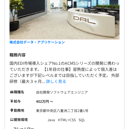
株式会社データ・アプリケーション
職務内容
国内EDI市場導入シェアNo.1のACMSシリーズの開発に携わっ
ていただきます。 【1年目の仕事】習熟度によって個人差は
ございますが下記レベルまでは目指していただく予定。 外部
研修（最大３ヶ月...
詳しく見る
職種名
自社開発ソフトウェアエンジニア
給与
402万円 〜
勤務地
東京都中央区八重洲二丁目2番1号
開発環境
Java
HTML+CSS
SQL
フレームワー