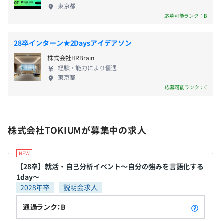
スマホでペーパーレス化ができるクラウド経費精算システ
東京都
ム
応募可能ランク：B
https://www.keihi.com/expense/
28卒インターン★2Daysアイデアソン
■『TOKIUMインボイス』
株式会社HRBrain
請求書のペーパーレス化を実現するクラウド請求書受領シ
経験・能力により優遇
ステム
東京都
https://www.keihi.com/invoice/
応募可能ランク：C
■『TOKIUM電子帳簿保存』
あらゆる国税関係書類をこれひとつで管理できるシステム
株式会社TOKIUMが募集中の求人
https://www.keihi.com/denshichobo/
■『TOKIUM契約管理』
スキャンが不要なクラウド契約書管理システム
【28卒】就活・自己分析イベント～自分の強みを言語化する
1day～
https://www.keihi.com/contract/
2028年卒
説明会求人
■『TOKIUM請求書発行』
通過ランク：B
送付作業を一本化し手間を削減する請求書発行システム