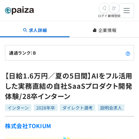
ログイン
新規登録
求人詳細
企業情報
転職・キャリア
未経験転職
求人検索
通過ランク：B
新卒就活
求人検索
インタビュー
【日給1.6万円／夏の5日間】AIをフル活用
学習
求人検索
インタビュー
転職成功ガイド
した実務直結の自社SaaSプロダクト開発
本選考
スキルチェック
講座一覧
体験/28卒インターン
転職成功ガイド
転職エージェント
ゲーム・マンガ
インターン
プログラミング言語
インターン
問題集
2028年卒
ダイレクト選考
説明会求人
メディア
SQL
4択課題
株式会社TOKIUM
新卒エージェント
paizaとは？
Tech Team Journal
評価結果一覧
ナレッジ