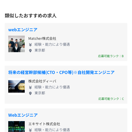
指しています。 新卒の段階からAI領域を含む自社プ
る、経費精算や支払請求書に着目し、経費精算・請求書の
前年度の月平均所定外労働時間の実績
ロダクト開発に携われる環境があり、Go・Python・
業務負荷を削減するクラウド型ソフトウェアを展開してい
類似したおすすめの求人
TypeScript・AWSなどのモダン技術を活用しなが
ます。
25.0時間
ら、フロントからバックエンド、インフラまで幅広
webエンジニア
い領域に挑戦することが可能です。 「時間を生み出
さらに、支出を最適化する「法人支出管理プラットフォー
Matcher株式会社
すインフラ」を共に創り上げる仲間を募集中です！
ム（BSM）」を目指して、取引先に関する情報を可視化
経験・能力により優遇
し、支出パターンの分析やコストの削減につなげる新規事
東京都
業のリリースにも着手しています。
応募可能ランク：B
【提供サービス】
将来の経営幹部候補(CTO・CPO等)※自社開発エンジニア
■『経理AIエージェント』
株式会社ディーバ
経理AIエージェントTOKIUMは、AIとプロスタッフが高度
経験・能力により優遇
に連携し、経理業務の自動運転を実現するサービスです。
東京都
デジタル労働力を提供し、企業の生産能力向上を支援しま
応募可能ランク：C
す。
https://www.keihi.com/keiri-ai-agent/
Webエンジニア
エキサイト株式会社
■『TOKIUM経費精算』
経験・能力により優遇