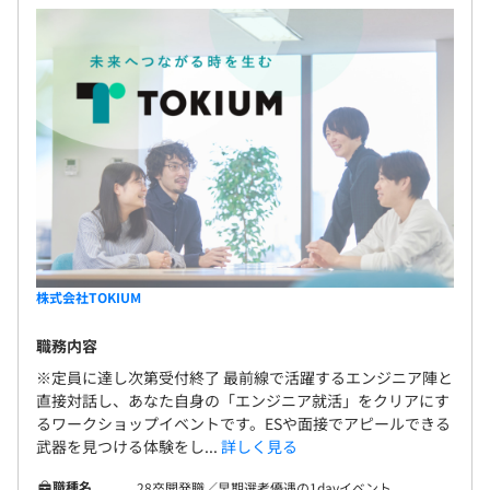
https://www.keihi.com/contract/
また、さらなる社会全体の生産能力向上に貢献するため、
大きなチャレンジとして、お客様の課題解決に直結する
『経理AIエージェント』の開発に力を入れています！
最適なテクノロジーと常識にとらわれない自由な発想、泥
臭さもいとわない行動力で支出の最適化を実現し、人と事
業を未来へ向けて加速させていきます。
株式会社TOKIUM
・開発を支援するAI活用補助制度「AI 100K」（一人当た
り上限10万/月）
職務内容
AIツール活用について社内で多様なユースケースを生み出
※定員に達し次第受付終了 最前線で活躍するエンジニア陣と
し、失敗も含めてナレッジを共有することで、学びが循環
直接対話し、あなた自身の「エンジニア就活」をクリアにす
する文化を育てています。
るワークショップイベントです。ESや面接でアピールできる
・書籍購入費
武器を見つける体験をし...
詳しく見る
・カンファレンス参加費支援
・資格取得奨励金
職種名
28卒開発職／早期選考優遇の1dayイベント