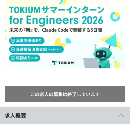
イベント・セミナー
paiza times
再チャレンジ結果一覧
リファレンス
インタビュー
note
就活成功ガイド
プラン
個人向けプラン
法人向けプラン
学校向けプラン
契約内容・クーポン
この求人の募集は終了しています
求人概要