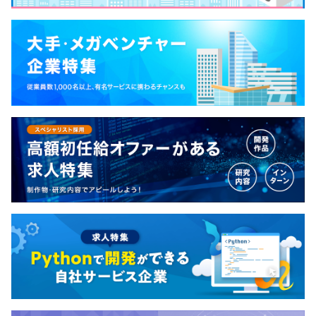
Elasticsearch
【開発環境】
■言語／フレームワーク：Ruby on Rails／React／
TypeScript／Go（チームにより異なります）
■インフラ：AWS
■AIツール：Claude Code
■開発環境：Docker（コンテナ化済みの環境を配布。
docker compose upで即座に起動）
■ソースコード管理：GitHub
■コミュニケーション：Slack／Notion
■開発プロセス：スクラム（1週間スプリント）