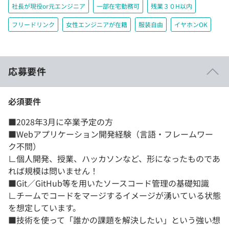
社長が現役or元エンジニア
一部在宅勤務可
残業３０H以内
フリードリンク
女性エンジニアが在籍
服装自由
イヤホンOK
応募要件
必須要件
■2028年3月に卒業予定の方
■Webアプリケーション開発経験（言語・フレームワー
ク不問）
∟個人開発、授業、ハッカソンなど、形になったものであ
れば規模は問いません！
■Git／GitHub等を用いたソースコード管理の基礎知識
∟チームでコードをマージするイメージが湧いている状態
を想定しています。
■技術を使って「誰かの課題を解決したい」という強い想