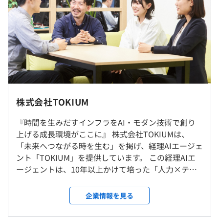
創業者にCTOがいることもTOKIUMにて開発を進めるうえ
3年度前 採用者数9人 離職者数1人
での魅力です。経営層がエンジニアリングに理解があるこ
過去３年間の新卒採用者数の男女別人数
とにより、エンジニアが尊重される風土が育っています。
インターンのためなし
前年度 男性17人 女性21人
この雰囲気により、エンジニア自身もお客様に貢献したい
2年度前 男性13人 女性5人
という気持ちを持っている人が多くなっています。
3年度前 男性6人 女性3人
個人のスキルアップの支援にも力を入れています。一万円
インターンのためなし
の技術本にも承認が下りる書籍購入補助や、勉強会・カン
受動喫煙防止措置に関する事項
ファレンスへの参加費補助、新たに取得した資格には祝い
株式会社TOKIUM
研修の有無及び内容
従業員に対する受動喫煙対策：屋内全面禁煙
金がでることもあります。
約２か月の新入社員研修
『時間を生みだすインフラをAI・モダン技術で創り
雇用形態により異なります
自己啓発支援の有無及びその内容
上げる成長環境がここに』 株式会社TOKIUMは、
・開発を支援するAI活用補助制度「AI 100K」（一人当た
「未来へつながる時を生む」を掲げ、経理AIエージェ
■大江戸線「築地市場駅」より徒歩3分
り上限10万/月）
ント「TOKIUM」を提供しています。 この経理AIエ
株式会社TOKIUMは、より良い世界を志す人の「未来へつ
■東京メトロ日比谷線・都営地下鉄浅草線「東銀座駅」よ
・書籍購入費
ージェントは、10年以上かけて培った「人力×テク
ながる時を生む」を志に、企業の支出にまつわる情報を一
雇用関係なし
り徒歩6分
・カンファレンス参加費支援
ノロジー」の知見を活かした新しい形のBtoBプロダ
元管理し、支出領域の課題解決を実現するDXサービスを
■東京メトロ日比谷線・丸ノ内線・銀座線「銀座駅」より
・資格取得奨励金
クトです。 AIと経理のプロスタッフが連携し、お客
提供しています。
企業情報を見る
徒歩10分
様に代わって自律的に経理作業を実行すること
で、“時間を生み出すインフラ”を構築することを目
現在は、法人の中でも特にアナログな作業の代表例であ