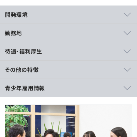
開発環境
勤務地
TOKIUMの開発組織では、職能を横断して仕事をしてお
待遇・福利厚生
り、プロダクトマネジャーやビジネスサイドと協同して業
務をおこなっています。テクノロジーの知見をプロダクト
の設計づくりに生かし、仕様を決定することにより、プロ
その他の特徴
ダクト完成後の維持のしやすさ、バグの少なさなどにつな
がります。
9:00〜18:00（1日あたり8時間）
青少年雇用情報
休憩時間：60分
また、お客様の生の声をMeetUPという会にて聞くことが
平均残業時間：固定残業なし
でき、お客様とかなり近い距離にて業務をおこなうことが
できます。これにより、自分たちが作ったサービスがにお
けるお客様への貢献を、肌身に染みて感じることができま
過去３年間の新卒採用者数・離職者数
す。
実施日のみ
前年度 採用者数39人 離職者数0人
2年度前 採用者数18人 離職者数1人