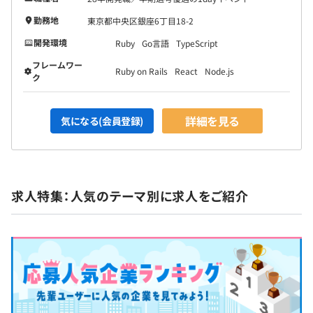
・社内勉強会・LT会
勤務地
東京都中央区銀座6丁目18-2
開発環境
Ruby
Go言語
TypeScript
フレームワー
Ruby on Rails
React
Node.js
ク
プロジェクトごとに選択、オブジェクト指向、アジャイ
ル、スクラム、ドメイン駆動設計、コーディング規約あり
詳細を見る
気になる(会員登録)
求人特集：人気のテーマ別に求人をご紹介
Docker、Terraform、Amazon ECS、Datadog、Amazon
CloudWatch