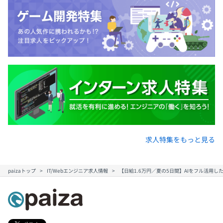
エンジニア：16.8%
プロジェクトマネージャー：1.9%
事業企画：3.9%
マーケティング：7.1%
営業：35.5%
カスタマーサクセス：16.8%
オペレーション：7.7%
経理・総務：5.8%
社長室・代表取締役：3.2%
求人特集をもっと見る
その他：1.3%
paizaトップ
IT/Webエンジニア求人情報
【日給1.6万円／夏の5日間】AIをフル活用し
各チームエンジニア3~4名、プロダクトマネージャー1
名、QA1名