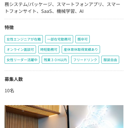
務システム/パッケージ、スマートフォンアプリ、スマー
トフォンサイト、SaaS、機械学習、AI
特徴
女性エンジニアが在籍
一部在宅勤務可
既卒可
オンライン面談可
時短勤務可
産休育休取得実績あり
女性リーダー活躍中
残業３０H以内
フリードリンク
服装自由
募集人数
10名