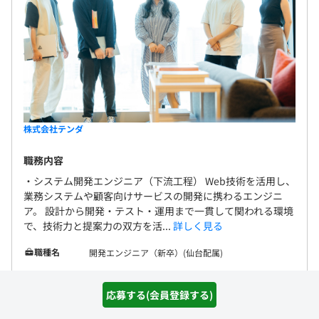
株式会社テンダ
職務内容
・システム開発エンジニア（下流工程） Web技術を活用し、
業務システムや顧客向けサービスの開発に携わるエンジニ
ア。 設計から開発・テスト・運用まで一貫して関われる環境
で、技術力と提案力の双方を活...
詳しく見る
職種名
開発エンジニア（新卒）(仙台配属)
給与
月収 28.5万 〜 29.1万円
応募する(会員登録する)
勤務地
宮城県仙台市宮城野区榴岡1-1-1