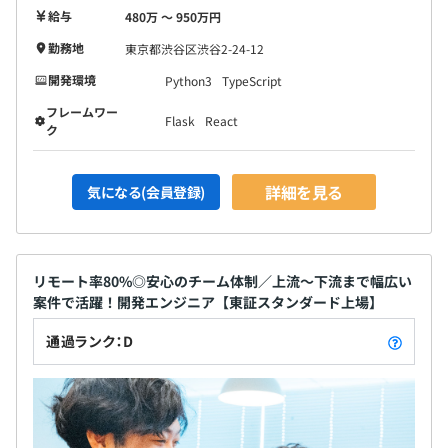
給与
480万 〜 950万円
勤務地
東京都渋谷区渋谷2-24-12
開発環境
Python3
TypeScript
フレームワー
Flask
React
ク
詳細を見る
気になる(会員登録)
リモート率80%◎安心のチーム体制／上流〜下流まで幅広い
案件で活躍！開発エンジニア【東証スタンダード上場】
通過ランク：D