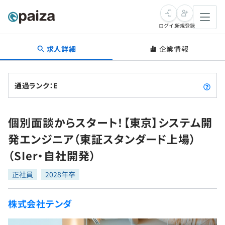
ログイン
新規登録
求人詳細
企業情報
転職・キャリア
未経験転職
求人検索
通過ランク：E
新卒就活
求人検索
インタビュー
個別面談からスタート！【東京】システム開
学習
求人検索
インタビュー
転職成功ガイド
発エンジニア（東証スタンダード上場）
本選考
スキルチェック
講座一覧
（SIer・自社開発）
転職成功ガイド
転職エージェント
ゲーム・マンガ
インターン
プログラミング言語
正社員
問題集
2028年卒
メディア
SQL
4択課題
株式会社テンダ
新卒エージェント
paizaとは？
Tech Team Journal
評価結果一覧
ナレッジ