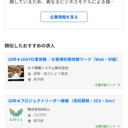
休憩時間：60分
開しているため、異なるビジネスモデルによる強固
ーーーーーーーー
東京都豊島区西池袋1丁目11-1 WeWork メトロポリタンプ
・SEO/マーケティング研修
平均残業時間：13.3時間
なポートフォリオを形成することで、創業から29期
◆資格支援制度
ラザビル14F
目を迎え、継続的に安定した経営基盤を構築してい
受験費用補助、書籍購入代、報奨金
企業情報を見る
＜変更範囲＞
【技術研修】
ます。 近年は、「ワークスタイル変革」「業務改
当社拠点オフィス、従業員の自宅、その他会社で定める場
・IT基礎
善」をキーワードにAI・クラウドを用いたサービス
◆セミナー補助制度
所
・プログラミング基礎
・完全週休2日制(土日祝)
拡充をおこなっています。 ◆累計3000社以上の導入
有料のセミナーなど事前の承認を得れば会社が費用負担い
・Web・データベース
・年間休日:125日
実績を誇る自社プロダクト マニュアル・eラーニング
たします
類似したおすすめの求人
・システム開発実習
・有給休暇:10日※入社時1日、その後も毎月1日ずつ付
受動喫煙防止措置に関する事項
自動作成ソフト 「Dojo」は累計3000社以上が導入し
与、半年後に残りの4日が付与され合計10日間
就業時間内禁煙
ており、「中小企業優秀新技術・新製品賞ソフトウ
28卒★1DAY仕事体験 ／お客様折衝体験ワーク（Web・対面）
【OJT研修】
・GW休暇
ェア部門」にて優秀賞を受賞しました。 「Dojoナ
自己啓発支援の有無及びその内容
ＮＸ情報システム株式会社
・夏季休暇
ビ」は「中小企業優秀新技術・新製品賞」におい
Windows PC
経験・能力により優遇
【資格支援制度】
・年末年始休暇
て、中小企業基盤整備機構理事長賞を受賞しまし
担当業務によりスペックは考慮致します。
東京都
・対象資格取得の際の受験料、書籍代の購入代金、
・慶弔休暇
た。 また、プロジェクト管理ソフトの「Time Krei」
各線「渋谷駅」又は「池袋駅」
応募可能ランク：D
報奨金が支払われます。※社内ルールによる
・産前・産後休暇
は、シェアNo1と評され、日経BP社主催の「クラウ
・育児休暇
ドランキング」では汎用情報系SaaS部門ベストサー
28卒★プロジェクトリーダー候補 （受託開発・SES・SIer）
【eラーニング】
・介護休暇
ビスに3回連続選出されました。 2019年度には、新
プロジェクトごとに選択、オブジェクト指向、ウォーター
株式会社AWLL
・対象のコースはすべて無料で好きな時間に
・代休
たなプロダクト「Dojo ナビ」「D-Analyzer」をリリ
フォール、アジャイル、スクラム
350万円
PC/スマートフォンで受講可能です。
・子の看護休暇
ースし、積極的な自社サービスの企画・開発を行っ
東京都
・私傷病休暇
ております。 また、ソリューション事業で展開して
応募可能ランク：F