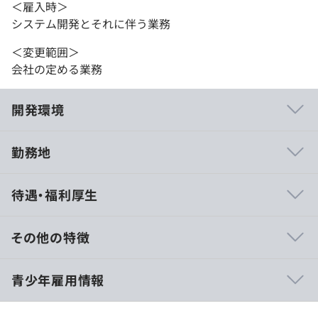
＜雇入時＞
システム開発とそれに伴う業務
＜変更範囲＞
会社の定める業務
開発環境
勤務地
・実力は正当に評価し、年齢や社歴問わず、意欲のある社
待遇・福利厚生
員には重要な仕事を任せる社風です。具体的には、20代後
半から30代前半リーダーや30代半ばのマネジャーも多く
在籍しています。
その他の特徴
・下請けの仕事はほとんどなく、エンドユーザとの直接契
約による仕事を8割以上の割合で行っています。
高専・四大卒 （月給）285,640円
青少年雇用情報
・エンジニアは自由な発想で企画を行っています。ビジネ
（基本給）231,400円
スパッケージソフトやソーシャルゲーム、スマートフォン
（固定残業代30時間）54,240円
アプリの企画などジャンルは多種多様で、社長や役員も企