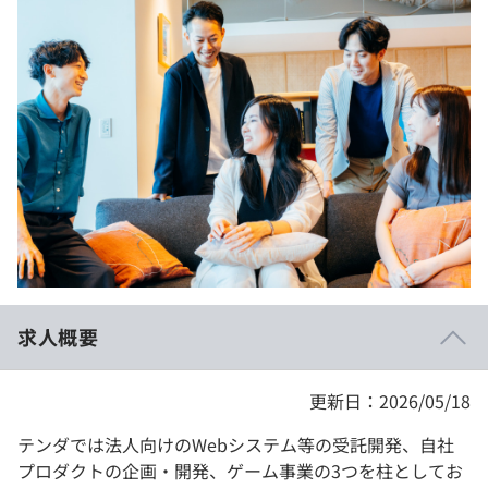
イベント・セミナー
paiza times
再チャレンジ結果一覧
リファレンス
インタビュー
note
就活成功ガイド
プラン
個人向けプラン
法人向けプラン
学校向けプラン
求人概要
契約内容・クーポン
更新日：2026/05/18
テンダでは法人向けのWebシステム等の受託開発、自社
プロダクトの企画・開発、ゲーム事業の3つを柱としてお