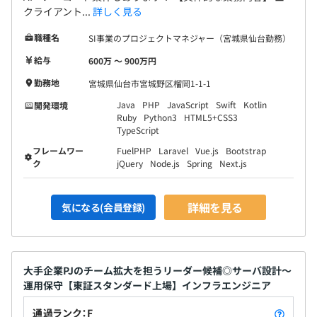
クライアント...
詳しく見る
職種名
SI事業のプロジェクトマネジャー（宮城県仙台勤務）
給与
600万 〜 900万円
勤務地
宮城県仙台市宮城野区榴岡1-1-1
Java
PHP
JavaScript
Swift
Kotlin
開発環境
Ruby
Python3
HTML5+CSS3
TypeScript
フレームワー
FuelPHP
Laravel
Vue.js
Bootstrap
ク
jQuery
Node.js
Spring
Next.js
詳細を見る
気になる(会員登録)
大手企業PJのチーム拡大を担うリーダー候補◎サーバ設計〜
運用保守【東証スタンダード上場】インフラエンジニア
通過ランク：F