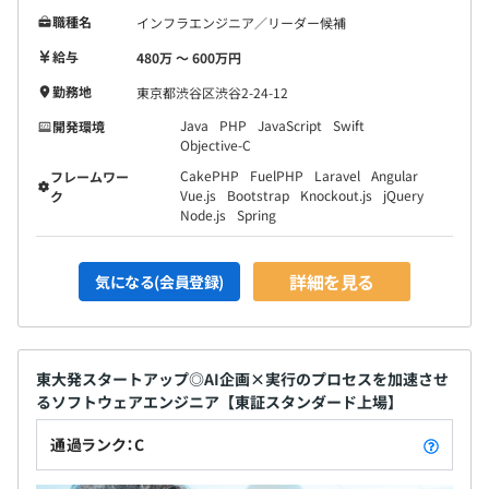
職種名
インフラエンジニア／リーダー候補
給与
480万 〜 600万円
勤務地
東京都渋谷区渋谷2-24-12
Java
PHP
JavaScript
Swift
開発環境
Objective-C
CakePHP
FuelPHP
Laravel
Angular
フレームワー
Vue.js
Bootstrap
Knockout.js
jQuery
ク
Node.js
Spring
詳細を見る
気になる(会員登録)
東大発スタートアップ◎AI企画×実行のプロセスを加速させ
るソフトウェアエンジニア【東証スタンダード上場】
通過ランク：C