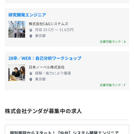
【セミナー受講補助制度】
いる国内ラボ型開発「テンダラボ」では、R&DやPoC
・業務に関連する外部セミナー等、事前申請頂ければ
案件を積極的に受注するなど、積極的なチャレンジ
研究開発エンジニア
会社負担で参加・受講することができます。
を継続しています。 「従業員の満足」は「顧客の満
メンター制度の有無
株式会社C&Gシステムズ
・残業手当
足」。そう考える弊社では、従業員が充実したワー
月収 29.5万 〜 31.6万円
・管理職手当
クライフを送れるよう常に制度の見直しや改善を図
あり
東京都
・家族手当（毎月）配偶者 20,000円、子供 15,000
っています。その一例として人材教育にも力をいれて
応募可能ランク：A
円/人
おり、外部研修機関と提携したセミナーを開催した
・通勤手当
り、eラーニングよる教育教材をいつでも自由に受講
28卒／WEB：自己分析ワークショップ
できるよう設備として整えています。また資格支援制
前年度の月平均所定外労働時間の実績
日本ノーベル株式会社
度はもちろん、公平な評価制度（MBO）を設けるこ
13.47時間
経験・能力により優遇
とで、従業員の“チャレンジする気持ち”を応援して
◆評価制度
前年度の有給休暇の平均取得日数
東京都
います。 また、女性ならではの感性や、アイデアを
・確定拠出年金（401K）
所属している部門の目標達成度と、個人の目標達成度で、
応募可能ランク：F
9.9日
取り入れたいという思いから、女性のライフステー
・従業員持ち株会
評価します。部門目標は、年度の経営方針・経営戦略を踏
前事業年度の育児休業取得者数／出産者数
ジに合わせたキャリアプランも充実。産休育休から
・保養所
襲したもので、個人目標は、部門目標を踏襲したものにな
男性1人/1人
の復帰率は現在産休育休中の社員を除くと100%、復
・シェア別荘
ります。年度の経営方針・経営戦略を、従業員一人一人が
女性4人/4人
株式会社テンダが募集中の求人
職後の勤務体系や配属などのサポート体制も魅力で
・安否コール
理解し、同じゴールを目指します。
役員及び管理的地位にある者に占める女性の割合
す。
・リファラルインセンティブ
役員0.0%
・コンディションサーベイ
◆キャリア
管理職11.1%
・フリードリンク
個別面談からスタート！【仙台】システム開発エンジニア