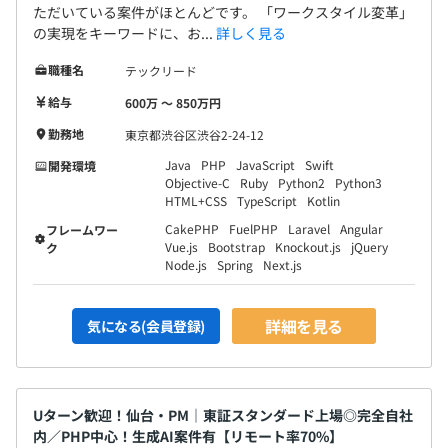
ただいている案件がほとんどです。 「ワークスタイル変革」
の実現をキーワードに、お...
詳しく見る
職種名
テックリード
給与
600万 〜 850万円
勤務地
東京都渋谷区渋谷2-24-12
Java
PHP
JavaScript
Swift
開発環境
Objective-C
Ruby
Python2
Python3
HTML+CSS
TypeScript
Kotlin
CakePHP
FuelPHP
Laravel
Angular
フレームワー
Vue.js
Bootstrap
Knockout.js
jQuery
ク
Node.js
Spring
Next.js
詳細を見る
気になる(会員登録)
Uターン歓迎！仙台・PM｜東証スタンダード上場◎完全自社
内／PHP中心！生成AI案件有【リモート率70%】