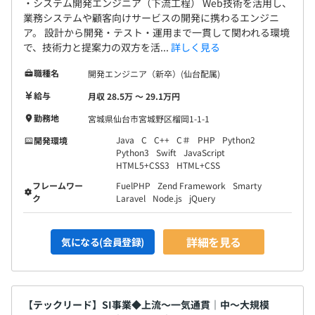
・システム開発エンジニア（下流工程） Web技術を活用し、
・健康保険：ITS（関東ITソフトウェア健康保険組合）
業務システムや顧客向けサービスの開発に携わるエンジニ
ア。 設計から開発・テスト・運用まで一貫して関われる環境
で、技術力と提案力の双方を活...
詳しく見る
無期雇用
職種名
開発エンジニア（新卒）(仙台配属)
給与
月収 28.5万 〜 29.1万円
勤務地
宮城県仙台市宮城野区榴岡1-1-1
Java
C
C++
C＃
PHP
Python2
試用期間 6 ヶ月
開発環境
Python3
Swift
JavaScript
HTML5+CSS3
HTML+CSS
フレームワー
FuelPHP
Zend Framework
Smarty
ク
Laravel
Node.js
jQuery
詳細を見る
気になる(会員登録)
【テックリード】SI事業◆上流～一気通貫｜中～大規模