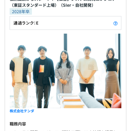
「マネジメントコース」「スペシャリストコース」という
（東証スタンダード上場）（SIer・自社開発）
・セルフメディケーション
２通りのキャリアコースをご用意しており、ご希望やご志
2028年卒
・永年勤続表彰制度
向に応じて選択いただけます。※コース変更も可
・資格取得支援制度
●マネジメントコース
通過ランク：E
・時短・時差勤務
プレイングマネージャーとして、組織のマネジメントを担
・テレワーク
当いただきます。
・セミナー受講補助
将来的には事業責任者や執行役員、新規事業の立上げな
・書籍購入補助
ど、新たな挑戦やキャリアアップができるチャンスがあり
・E-learning
ます（複数の事例あり）
・懇親会費サポート 等
●スペシャリストコース
技術のスペシャリストとして、PJ管理やアーキテクトな
ど、技術寄りの専門性を追求できるコースです。
年1回
株式会社テンダ
平均としては、4〜7名程のチームで開発しています。
各種社会保険完備
職務内容