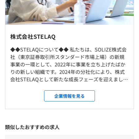
2年度前 男性48人 女性20人
【組込みソフトウェア開発】
3年度前 男性46人 女性17人
高専 卒業見込みの方（準学士）
＜自動車関連＞
平均勤続年数
月給：245,000円
・ADAS（先進運転支援システム）の開発
8.0年
・自動運転技術の先行開発
大学 卒業見込みの方（学士・高度専門士）
・AIを活用したビッグデータ分析、ツール開発
受動喫煙防止措置に関する事項
株式会社STELAQ
月給：255,000円
屋内全面禁煙
【システム開発エンジニア（オンプレ系/クラウド系/アプ
◆◆STELAQについて◆◆ 私たちは、SOLIZE株式会
研修の有無及び内容
大学院 卒業見込みの方（修士～博士）
リ系）】
社（東京証券取引所スタンダード市場上場）の新規
月給：265,000円～275,000円
＜システム開発案件関連＞
・入社後は約3カ月の集中研修を実施
事業の一環として、2022年に事業を立ち上げたばか
・販売管理、生産管理システムの開発
・全員一律ではなく個別にカスタマイズした研修（社会人
りの新しい組織です。2024年の分社化により、株式
上記月給の内訳は下記となります。
・保険業向けシステムの開発
マナー、技術研修ほか）
会社STELAQとして新たな成長フェーズを迎えまし
基本給＋住宅手当2万円
・金融系システム開発及びテスト設計支援
・エンジニアリスキリング教育
た。 STELAQでは、SOLIZEで30年以上培ったエンジ
・その他、役職別研修（新任リーダー、リーダー、マネジ
ニアリング技術を活かし、品質の高いソフトウェア
企業情報を見る
上記月給のほかに、通勤手当（交通費）や時間外勤務手当
＜その他＞
メント）
を提供し、お客さまの競争力を高める支援をしてい
（残業代）等、各種手当を別途支給します。
・生産現場のDX化推進
自己啓発支援の有無及びその内容
ます。次世代モビリティの開発、IoTを利用した生産
・AI画像センサーシステム開発
・能力開発支援制度（一部、及び全額を会社負担）
現場の可視化、官公庁向けのシステム開発支援な
＜住宅手当について＞
・各種勉強会（技術系、ビジネス系）
ど、最先端領域や社会に必要不可欠なプロジェクト
類似したおすすめの求人
支給対象：35歳未満かつ管理監督職でない方全員
当社のITエンジニア／ソフトウェアエンジニアが、開発工
・オンライン英会話
にも携わりながら成長できる環境があります。
支給金額：2万円/月
程の上流から下流（要件定義、設計、実装、テスト）まで
・・Udemy法人アカウントの無償配布