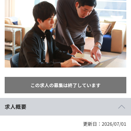
イベント・セミナー
paiza times
再チャレンジ結果一覧
リファレンス
インタビュー
note
就活成功ガイド
プラン
個人向けプラン
法人向けプラン
学校向けプラン
この求人の募集は終了しています
契約内容・クーポン
求人概要
更新日：2026/07/01