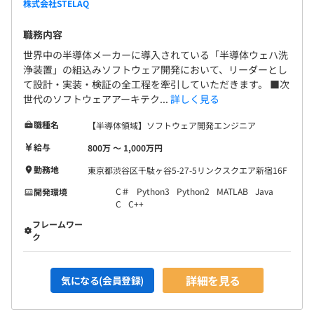
株式会社STELAQ
職務内容
世界中の半導体メーカーに導入されている「半導体ウェハ洗
浄装置」の組込みソフトウェア開発において、リーダーとし
て設計・実装・検証の全工程を牽引していただきます。 ■次
世代のソフトウェアアーキテク...
詳しく見る
職種名
【半導体領域】ソフトウェア開発エンジニア
給与
800万 〜 1,000万円
勤務地
東京都渋谷区千駄ヶ谷5-27-5リンクスクエア新宿16F
C＃
Python3
Python2
MATLAB
Java
開発環境
C
C++
フレームワー
ク
詳細を見る
気になる(会員登録)