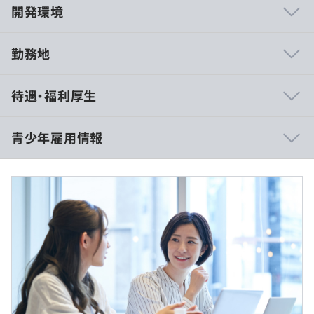
開発環境
勤務地
当社はエンジニアリングカンパニーとして、エンジニアの
待遇・福利厚生
働きやすさを最優先にしています。案件へのアサイン責任
者もエンジニア出身者が務めています。
実際のアサインについても、配属前と後で同一の担当者が
青少年雇用情報
継続してフォローするので、配属アンマッチを防止し、万
一の際はいつでも相談いただける体制を整えています。
＜雇用＞
正社員（試用期間3カ月、待遇の変更はありません）
また、技術力向上を目的に全エンジニアへUdemyの法人
過去３年間の新卒採用者数・離職者数
アカウントを無料開放しているので、いつでもアクセスし
＜給与＞
前年度 採用者数61人 離職者数0人
て自学習することが可能です。
月給制：235,000円～275,000円
2年度前 採用者数68人 離職者数0人
＝＝＝＝
3年度前 採用者数63人 離職者数0人
過去３年間の新卒採用者数の男女別人数
短大、専門 卒業見込みの方（短期大学士・専門士）
前年度 男性51人 女性10人
月給：235,000円
◆◆プロジェクト事例◆◆