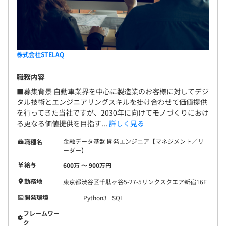
株式会社STELAQ
職務内容
■募集背景 自動車業界を中心に製造業のお客様に対してデジ
タル技術とエンジニアリングスキルを掛け合わせて価値提供
を行ってきた当社ですが、2030年に向けてモノづくりにおけ
る更なる価値提供を目指す...
詳しく見る
金融データ基盤 開発エンジニア【マネジメント／リ
職種名
ーダー】
給与
600万 〜 900万円
勤務地
東京都渋谷区千駄ヶ谷5-27-5リンクスクエア新宿16F
開発環境
Python3
SQL
フレームワー
ク