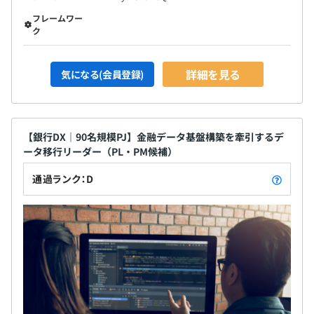
フレームワー
雇用関係なし
新卒の方の場合は、まずは複数人で配属をしていく想定で
ク
す。
当社のリーダークラスの方と共に仕事をしつつ、実践的な
詳細を見る
気になる(会員登録)
キャッチアップを続けていくことができます。
あり（労働条件変更なし）
試用期間3カ月
【銀行DX｜90名規模PJ】金融データ基盤構築を牽引するデ
ータ移行リーダー（PL・PM候補）
通過ランク：D