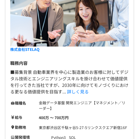
＜住宅手当について＞
STELAQは、エンジニアがなりたい姿（キャリアの方向
支給対象：35歳未満かつ管理監督職でない方全員
性）が描きやすくなるような評価制度を設けております。
支給金額：2万円/月
各グレード毎に、エンジニアとして必要されるスキルを明
（新卒の方は基本的に支給対象になります。一人暮らし有
示しつつ、その取得をサポートするプログラムを提供する
無等は関係ありません）
ことでエンジニアの成長を促進する体制を整えておりま
す！
※各種手当は当社規定により支給する
株式会社STELAQ
職務内容
■募集背景 自動車業界を中心に製造業のお客様に対してデジ
昇給：年1回（1月）
タル技術とエンジニアリングスキルを掛け合わせて価値提供
賞与：年2回（8月・2月）
を行ってきた当社ですが、2030年に向けてモノづくりにおけ
る更なる価値提供を目指す...
詳しく見る
【チーム開発体制】
金融データ基盤 開発エンジニア【マネジメント／リ
職種名
案件にもよりますが、一つのチームに社内メンバーは1名
ーダー】
社会保険完備（健康保険・厚生年金加入・雇用保険・労災
～5名程度。
給与
400万 〜 700万円
保険・介護保険）、団体長期障害所得補償保険（GLTD）
当社の社員だけで構成されたチームもあれば、メーカー社
勤務地
東京都渋谷区千駄ヶ谷5-27-5リンクスクエア新宿16F
員と協働し、研究開発などを行う部署もあるため、
さまざまな人とのつながりを持つことができます。
開発環境
Python3
SQL