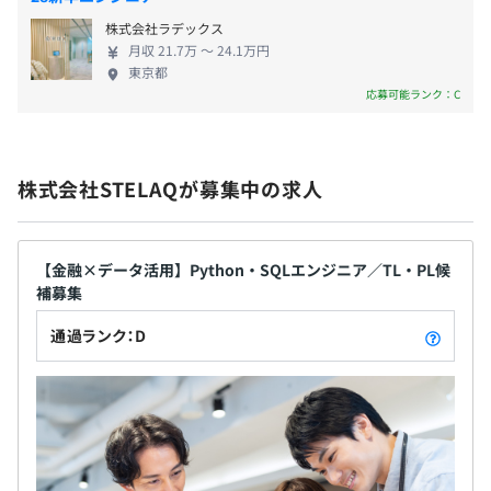
年末年始休暇、年次有給休暇、特別休暇（記念日・慶弔・
株式会社ラデックス
出産・結婚・リフレッシュ等）
月収 21.7万 〜 24.1万円
東京都
応募可能ランク：C
プロジェクトごとに選択、ウォーターフォール、コーディ
ング規約あり
オンサイト手当、時間外勤務手当（1分単位）、深夜勤務
手当、休日勤務手当、通勤手当、在宅勤務手当、各種報奨
株式会社STELAQが募集中の求人
金、転居支援制度、単身赴任手当、出張手当、住宅手当
（下記）など
当社のクライアントの抱えるプロジェクトはセキュリティ
の厳しいものが多く、それぞれ独自のツールやフレームワ
【金融×データ活用】Python・SQLエンジニア／TL・PL候
＜転居支援制度＞
ークを使用している場合もございます。
補募集
・家具家電付きのワンルーム（転居後1カ月間の仮住まい
いずれの場合においても、入社後に個別でカスタマイズ対
通過ランク：D
として提供）
応している研修により、配属予定のプロジェクトに合わ
・引っ越し支度金：7～14万円
せ、着実に実務対応いただけるよう、不足する技術や知識
・転居手当：新居家賃の2.7ヶ月分
を習得いただくことが可能です。
・引っ越し費用は全額会社負担（一部自己負担の場合あ
り）