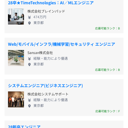
（新卒の方は基本的に支給対象になります。一人暮らし有
28卒★TimeTechnologies：AI／MLエンジニア
を幅広く支援しております。
メンター制度の有無
無等は関係ありません）
株式会社ブレインパッド
あり
474万円
キャリアコンサルティング制度の有無及びその内容
東京都
・入社3年後よりキャリア面談を実施し、面談対応者は面
応募可能ランク：B
研修を通じて実務に向けた成長ができます。当社はこれま
談者の希望で選択可能
所定労働時間：9時～18時
でに累計1000名以上の未経験者に対して実務対応に向け
その後、ジョブローテーションへ活用
標準労働時間（1日）：8時間
Web/モバイル/インフラ/機械学習/セキュリティ エンジニア
た教育研修を行ってきた実績があり、新規事業であるソフ
・半期に一度、上長との評価面談時にキャリアについて相
コアタイム：11:00～15:00
トウェア事業においても研修体制を整えています。
Sansan株式会社
談する機会あり
※研修期間中は9：00～18：00
経験・能力により優遇
東京都
※オンサイトの場合は各就業先規定に準ずる
入社後はおよそ3カ月間、集中的に研修をいただける環境
応募可能ランク：B
休憩時間：休憩時間：休憩1時間（12:00～13:00）
を用意しています。内容としては、社会人としての基礎か
平均残業時間：14.3時間 (2024年実績)​
らエンジニアとしての専門知識まで、必要に応じて幅広く
前年度の月平均所定外労働時間の実績
習熟できます。また、想定される配属先に合わせて個別に
システムエンジニア(ビジネスエンジニア)
14.3時間
カスタマイズした内容の研修を実施しており、全員が実務
株式会社システムサポート
前年度の有給休暇の平均取得日数
対応可能なエンジニアとしてしっかり成長いただくことが
経験・能力により優遇
東京都
できます。
年間休日：124日（2025年実績）
13.0日
応募可能ランク：F
補足：上記年間休日には、リフレッシュ休暇２日・記念日
なお、研修期間や待機期間中も給与は100%支給されま
休暇１日を含む
す。
28新卒エンジニア