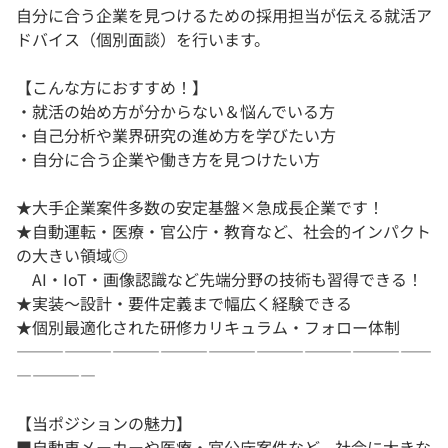
自分に合う企業を見つけるための採用担当が伝える就活ア
ドバイス（個別面談）を行います。
【こんな方におすすめ！】
・就活の始め方が分からない＆悩んでいる方
・自己分析や業界研究の進め方を学びたい方
・自分に合う企業や働き方を見つけたい方
★大手企業案件多数の安定基盤×急成長企業です！
★自動運転・医療・官公庁・教育など、社会的インパクト
の大きい領域◎
AI・IoT・画像認識など先端分野の技術も習得できる！
★実装〜設計・要件定義まで幅広く経験できる
★個別最適化された研修カリキュラム・フォロー体制
――――――――――――――――――――――――――
―――――
【当ポジションの魅力】
■自動車メーカーや医療・官公庁案件など、社会に大きな