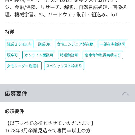
ジ、金融/保険、リサーチ、解析、自然言語処理、画像処
理、機械学習、AI、ハードウェア制御・組込み、IoT
特徴
残業３０H以内
副業OK
女性エンジニアが在籍
一部在宅勤務可
既卒可
オンライン面談可
時短勤務可
産休育休取得実績あり
女性リーダー活躍中
スペシャリスト枠あり
応募要件
必須要件
【以下すべて必須とさせていただきます】
1) 28年3月卒業見込みで専門卒以上の方