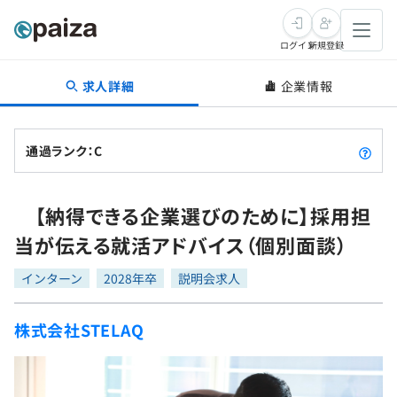
ログイン
新規登録
求人詳細
企業情報
転職・キャリア
未経験転職
求人検索
通過ランク：C
新卒就活
求人検索
インタビュー
【納得できる企業選びのために】採用担
学習
求人検索
インタビュー
転職成功ガイド
当が伝える就活アドバイス（個別面談）
本選考
スキルチェック
講座一覧
転職成功ガイド
転職エージェント
インターン
2028年卒
説明会求人
ゲーム・マンガ
インターン
プログラミング言語
問題集
株式会社STELAQ
メディア
SQL
4択課題
新卒エージェント
paizaとは？
Tech Team Journal
評価結果一覧
ナレッジ