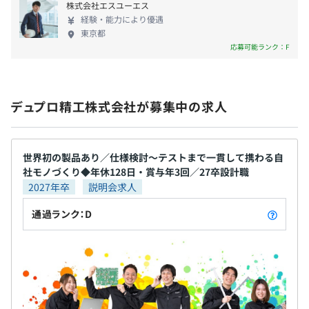
困難なことにも全力で立ち向かえるのも、やはりモノづく
株式会社エスユーエス
りが好きだからではないでしょうか。
経験・能力により優遇
東京都
応募可能ランク：F
期初に目標設定、半期に振り返り、期末に成果確認による
評価をおこなっています。
デュプロ精工株式会社が募集中の求人
日常的にエンジニアとマネジャーが会話できる職場環境づ
くりをおこなっています。
世界初の製品あり／仕様検討〜テストまで一貫して携わる自
社モノづくり◆年休128日・賞与年3回／27卒設計職
2027年卒
説明会求人
ソフトエンジニア15名で構成されています。
通過ランク：D
内訳：組み込みソフト10名、PCアプリケーションソフト5
名
平均ソフト1～3名、ハード1～2名、メカ1～5名で開発を