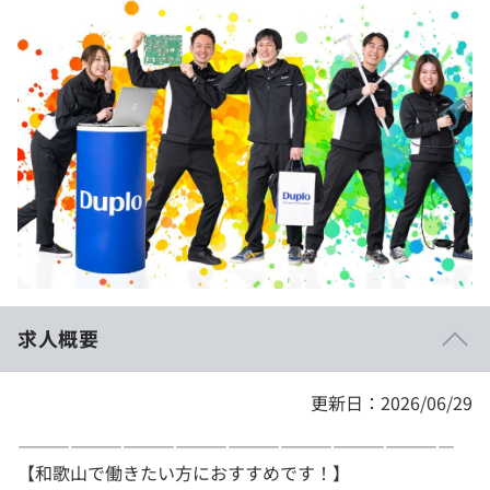
イベント・セミナー
paiza times
再チャレンジ結果一覧
リファレンス
インタビュー
note
就活成功ガイド
プラン
個人向けプラン
法人向けプラン
学校向けプラン
求人概要
契約内容・クーポン
更新日：2026/06/29
―――――――――――――――――――――――――
【和歌山で働きたい方におすすめです！】