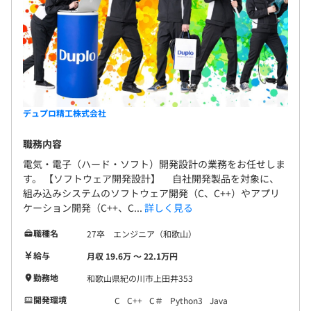
おこなっています。
1プロジェクトの単位期間はおよそ12カ月くらいです。
デュプロ精工株式会社
職務内容
電気・電子（ハード・ソフト）開発設計の業務をお任せしま
す。 【ソフトウェア開発設計】 自社開発製品を対象に、
組み込みシステムのソフトウェア開発（C、C++）やアプリ
ケーション開発（C++、C...
詳しく見る
職種名
27卒 エンジニア（和歌山）
給与
月収 19.6万 〜 22.1万円
勤務地
和歌山県紀の川市上田井353
開発環境
C
C++
C＃
Python3
Java