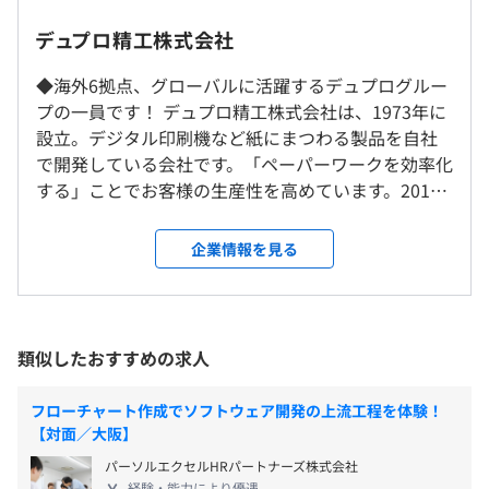
平均勤続年数
最近では、【医療・福祉分野】に挑戦しています！
16.0年
実施日のみ
デュプロ精工株式会社
車・バイクでお越しの際は、お客様駐車場をご利用くださ
・フラット型組織から生まれる型にはまらない自由な発想
い。
デュプロ精工には、メカ・ソフト・ハード・アプリそれぞ
◆海外6拠点、グローバルに活躍するデュプログルー
交通機関をご利用の場合は、最寄り駅到着予定時間をお知
れに専門の設計者が在籍しています。各設計者は専門技術
プの一員です！ デュプロ精工株式会社は、1973年に
らせください。
研修の有無及び内容
に長けているだけでなく、商品開発に必要とされる知識と
設立。デジタル印刷機など紙にまつわる製品を自社
・交通費支給（上限3万円）
技術をそれぞれが幅広く習熟している点も、デュプロ精工
で開発している会社です。「ペーパーワークを効率化
・お弁当支給
対象者：新入社員及び希望者
受動喫煙防止措置に関する事項
の開発力に一役買っています。
する」ことでお客様の生産性を高めています。2011
・宿泊費半額補助（事前申請必要）
研修内容：OJT社内研修、社外研修（ビジネスマナーな
従業員に対する受動喫煙対策：あり
年には、使用済みコピー用紙を白い100％再生紙に蘇
ど）
屋内禁煙（喫煙場所あり）
らせる『RECOTiO』を開発し、世界初の製品となり
自己啓発支援の有無及びその内容
企業情報を見る
ました。当社では、製品化が不可能そうな企画に挑
社内研修、社外研修、通信教育受講補助制度、各種技術セ
むワクワクした日常を過ごせます。 ◆さまざまなプ
「やってみたい！」がスタート
オープンカンパニーのためなし
ミナー受講補助
ロジェクトを同時進行して進めていきます！ 当社で
https://www.duplo-seiko.co.jp/recruit/about/about04/
知財報奨金制度
JR和歌山線「紀伊長田駅」より徒歩15分
は、上司も部下も関係なく、みんなで意見を出し合
メンター制度の有無
類似したおすすめの求人
い、次世代機の企画を考えていきます。「これをつく
あり
りたい！」という意志が反映されるので、お客様に
・健康保険
フローチャート作成でソフトウェア開発の上流工程を体験！
キャリアコンサルティング制度の有無及びその内容
喜ばれるために「自分たちがつくりたいもの」を考
・新入社員研修
・厚生年金保険
【対面／大阪】
半期に一度、面談あり
えてつくれる環境です。開発現場では、市場調査・企
入社後はビジネスマナーや社会人の心得について学ぶ機会
・雇用保険
パーソルエクセルHRパートナーズ株式会社
社内検定等の制度の有無及びその内容
画・開発・設計・製造までをプロジェクト単位で進
があります。（社内／社外研修）
・労災保険
経験・能力により優遇