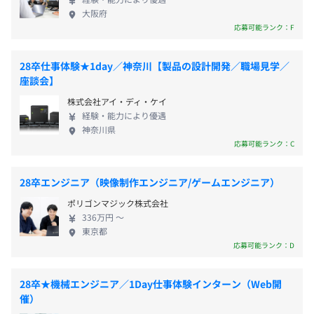
開発資格検定
めていくので、フラットに話し合えるよう役職制度
・各種技術セミナー受講補助
※雇用形態により異なります
大阪府
を撤廃しています。 ◆エンジニアが働きやすい環境
・通信教育受講補助制度
応募可能ランク：F
を整えています！ 月残業時間は21h程度、毎週水曜
日は定時退社なので、プライベートの時間も充実で
28卒仕事体験★1day／神奈川【製品の設計開発／職場見学／
きます。また、2018年に企業内保育園を建ててお
前年度の月平均所定外労働時間の実績
雇用関係なし
座談会】
り、子育てと両立したい技術者も働きやすい職場で
17.1時間
株式会社アイ・ディ・ケイ
す。セミナー受講費や通信教育費も補助するので、
前年度の有給休暇の平均取得日数
経験・能力により優遇
「技術力を高めていきたい！」という人には満足し
神奈川県
12.5日
ていただけると思います。わたしたちと一緒に、世界
応募可能ランク：C
前事業年度の育児休業取得者数／出産者数
に挑戦していきませんか？
男性5人/5人
28卒エンジニア（映像制作エンジニア/ゲームエンジニア）
女性1人/1人
ポリゴンマジック株式会社
役員及び管理的地位にある者に占める女性の割合
336万円 〜
役員0.0%
デュプロ精工では製品の開発をする際、仕様の検討から始
東京都
管理職8.3%
応募可能ランク：D
まり、設計、テストまで同じ担当者が行うことができるの
で、こだわりを持って設計したい人にはピッタリです。
製品一つ一つに思い入れを持っている人が多いのも、どこ
28卒★機械エンジニア／1Day仕事体験インターン（Web開
か楽しみながら開発に取り組めているからだと思います。
催）