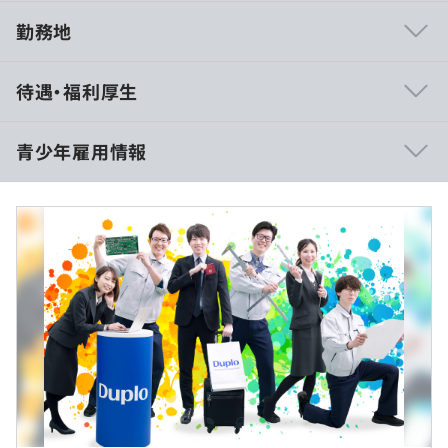
勤務地
・ニーズと向き合うものづくり
待遇・福利厚生
デュプロ精工が向き合うものはモノだけではありません。
お客様のサービスに目を向けた製品の開発にも長年取り組
んできました。
青少年雇用情報
根幹となる技術として、用紙搬送技術、用紙処理技術があ
り、長きにわたってそのニーズに応えてきましたが、紙の
報酬なし
価値は日々見直されており、ニーズも変化してきていま
す。
過去３年間の新卒採用者数・離職者数
紙だけでなく、異素材の搬送・処理技術も追及しており、
前年度 採用者数2人 離職者数0人
異分野の製品開発も展開したいと考えています。
9：00〜17：00
2年度前 採用者数4人 離職者数0人
休憩時間：10：00～10：10、12：00～12：40、16：00
3年度前 採用者数1人 離職者数0人
・和歌山から世界へ。事業領域拡大にチャレンジ
～16：10
過去３年間の新卒採用者数の男女別人数
もっと世の中の仕事に役立つ商品を創りたい。お客様に驚
平均残業時間：22時間/月（2025年実績）※毎週水曜日は
前年度 男性1人 女性1人
きと喜びを届けたい。それがデュプロ精工の開発力の根底
ノー残業デー
2年度前 男性2人 女性2人
にある想いです。
3年度前 男性1人 女性0人
文化を超えた発想や挑戦する風土は、私たちの強みです。