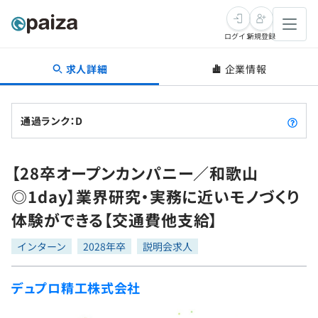
ログイン
新規登録
求人詳細
企業情報
転職・キャリア
未経験転職
求人検索
通過ランク：D
新卒就活
求人検索
インタビュー
【28卒オープンカンパニー／和歌山
学習
求人検索
インタビュー
転職成功ガイド
◎1day】業界研究・実務に近いモノづくり
本選考
スキルチェック
講座一覧
体験ができる【交通費他支給】
転職成功ガイド
転職エージェント
ゲーム・マンガ
インターン
プログラミング言語
インターン
問題集
2028年卒
説明会求人
メディア
SQL
4択課題
デュプロ精工株式会社
新卒エージェント
paizaとは？
Tech Team Journal
評価結果一覧
ナレッジ