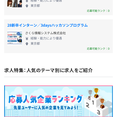
経験・能力により優遇
（2025年8月）、
東京都
『利用者数No.1』：自社調べ（2025年8月）
応募可能ランク：D
28新卒インターン／3daysハッカソンプログラム
さくら情報システム株式会社
・図書購入支援あり（社内ライブラリに戻せば、全額会社
経験・能力により優遇
負担で購入可能）
東京都
・資格取得祝い金あり（最高70,000円／件）
応募可能ランク：D
・新入社員研修
・外部研修
・リーダー育成研修
求人特集：人気のテーマ別に求人をご紹介
・事業部ごとのOJT
・チューター制度（新入社員を先輩社員がマンツーマン指
導します）
・社内ライトニングトーク（毎週金曜、エンジニアが現在
学んでいる技術について短い時間でプレゼンします）