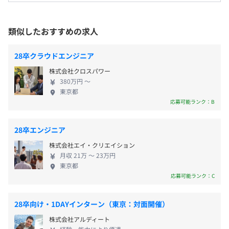
の費用補助
資の学習、不動産探し、不動産の売却を効率的にお
2006年のリリース以降、スマホWeb対応・アプリ対応
・厚生年金
メンター制度の有無
こなえるサービスです。 掲載物件数、利用者数とも
などユーザーの需要に答える開発を業界でもいち早く行っ
・健康保険（東京都情報サービス健保）
に国内シェア1位のサイトです。 ■当社の特徴 １．
た結果、現在は『使いやすさNo.1』『利用者数No.1』
あり
・雇用保険
類似したおすすめの求人
シンプル 当社はあらゆることをシンプルにすること
『物件数No.1』と3つのNo.1になりました。（※）
キャリアコンサルティング制度の有無及びその内容
・労災保険
を重視しています。 ・定例会議は時間の無駄なので
https://www.rakumachi.jp/
リーダーと定期的に1to1面談を実施し、今後のキャリア
28卒クラウドエンジニア
禁止 ・無駄な残業、休日出勤がない ２．体験入社 選
形成等について相談できる機会を設けています
株式会社クロスパワー
考フローの一貫で、体験入社というフローを用意し
・『楽待不動産投資新聞』
380万円 〜
ています。 実際に職場に来てもらい、丸一日業務を
不動産投資に取り組む方のために、Webサイト『楽待
雇用関係なし
東京都
体験してもらいます。 目的はお互いのミスマッチを
新聞』を開設。
応募可能ランク：B
なくすことです。 ■当社のエンジニアの特徴 １．プ
先輩投資家のコラムや、専門家によるアドバイス記事、
前年度の月平均所定外労働時間の実績
ロダクトエンジニア 自社サービスの会社なので、要
最新トレンドを伝えるニュースなどを無料公開し、不動産
32.0時間
28卒エンジニア
件定義から保守運用まで、フロントエンドからバッ
投資にまつわる正しい知識の普及に努めています。
前年度の有給休暇の平均取得日数
株式会社エイ・クリエイション
クエンドまで幅広い業務に携わることができます。
広告主であっても忖度せずに中立な立場で情報提供をし
月収 21万 〜 23万円
12.7日
多方面にスキルを伸ばしたい方にぴったりです。
ており、多くの投資家から支持されています。
東京都
前事業年度の育児休業取得者数／出産者数
２．早いうちから責任ある業務 ・入社3年目でプロジ
https://www.rakumachi.jp/news/
応募可能ランク：C
男性2人/2人
ェクトマネジャーとして年上の社員をマネジメント
女性1人/1人
・入社4カ月目で新規プロジェクトに参画 など、早い
※『物件数No.1』：日本マーケティングリサーチ機構調
28卒向け・1DAYインターン（東京：対面開催）
うちから責任ある業務をおまかせします。
べ（2025年8月）、
株式会社アルディート
『使いやすさNo.1』：ゴメス・コンサルティング調べ