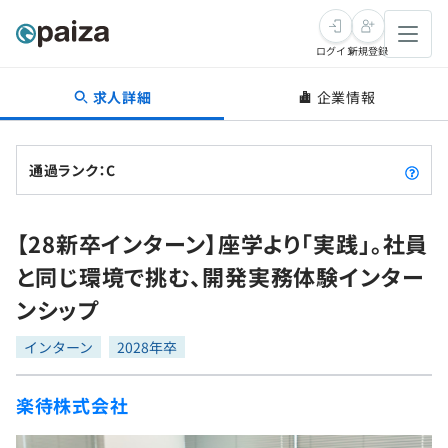
ログイン
新規登録
求人詳細
企業情報
転職・キャリア
未経験転職
求人検索
通過ランク：C
新卒就活
求人検索
インタビュー
【28新卒インターン】座学より「実践」。社員
学習
求人検索
インタビュー
転職成功ガイド
と同じ環境で挑む、開発実務体験インター
本選考
スキルチェック
講座一覧
ンシップ
転職成功ガイド
転職エージェント
ゲーム・マンガ
インターン
プログラミング言語
インターン
問題集
2028年卒
メディア
SQL
4択課題
楽待株式会社
新卒エージェント
paizaとは？
Tech Team Journal
評価結果一覧
ナレッジ