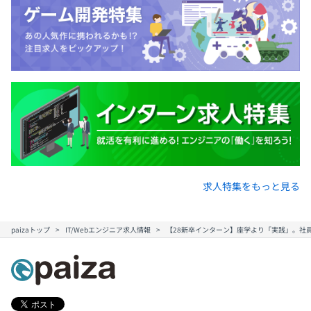
月に一回、開発部長と先月の実績について振り返る面談が
あります。
そこで先月の評価を100点満点の点数で伝えられます。
どういう点が評価されるのか、あるいは評価されないのか
がわかるため改善していけます。
求人特集をもっと見る
paizaトップ
IT/Webエンジニア求人情報
【28新卒インターン】座学より「実践」。社
全社86名
開発部：19名
【エンジニアの内訳】
開発部にはエンジニアとデザイナーが在籍しています。
エンジニアが15名、デザイナーが4名です。