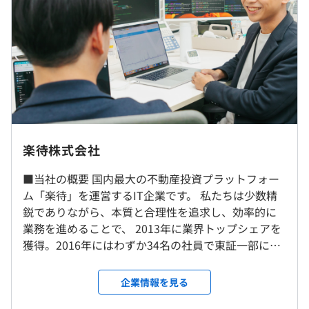
2年度前 採用者数7人 離職者数0人
3年度前 採用者数4人 離職者数0人
■社会的影響力が大きいサービスを少人数で開発できる
過去３年間の新卒採用者数の男女別人数
国内No.1のプラットフォームを運営している弊社です
前年度 男性3人 女性2人
が、エンジニアの社員数はまだまだ少なく20名もいませ
・完全週休 2日制（土日）
2年度前 男性4人 女性3人
ん。
・祝日
3年度前 男性31人 女性3人
1エンジニアが開発した機能が全国の多くのユーザーに使
・年末年始休暇
平均勤続年数
受動喫煙防止措置に関する事項
われ、市場に大きな影響を与えることになります。
5.1年
屋内禁煙
実際、筆者が企画から携わって開発した機能は年間で24
万回使われるサービスに成長し、投資家の判断を助ける機
楽待株式会社
能になりました。
・昼食支給
■当社の概要 国内最大の不動産投資プラットフォー
研修の有無及び内容
・日比谷線「八丁堀駅」より徒歩4分
ム「楽待」を運営するIT企業です。 私たちは少数精
新入社員研修・リーダー研修・Web研修ツールの導入な
・京葉線「八丁堀駅」より徒歩4分
鋭でありながら、本質と合理性を追求し、効率的に
ど
・都営浅草線「宝町駅」より徒歩3分
業務を進めることで、 2013年に業界トップシェアを
・投資用不動産プラットフォーム『楽待』
インターンのため無し
週に1回、LT（ライトニングトーク）大会を開き、情報共
・銀座線「京橋駅」より徒歩5分
獲得。2016年にはわずか34名の社員で東証一部に上
投資用不動産に特化した国内最大の不動産プラットフォ
有を行っています。
・有楽町線「新富町駅」より徒歩6分
場を果たしました。 若いうちから積極的にチャレン
ームです。初心者からプロまで幅広い方々に、不動産投資
自己啓発支援の有無及びその内容
ジし、自らの手で変革をもたらしたいと考える方を
の学習、不動産探し、不動産の売却が効率的に行えるサー
企業情報を見る
図書購入支援制度・資格取得一時金制度・外部研修受講へ
お待ちしています！ ■楽待について 楽待は不動産投
ビスを提供しています。
・社会保険