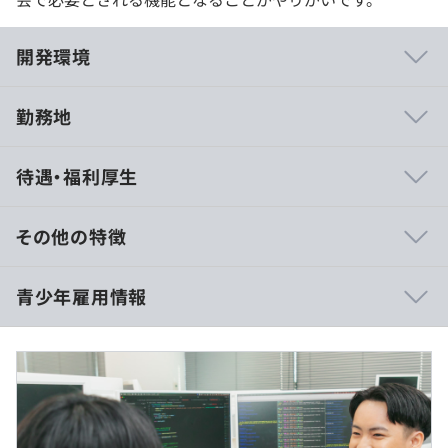
開発環境
勤務地
■上流→下流まで一気通貫
待遇・福利厚生
楽待株式会社では、機能単位でエンジニアがアサインさ
れ、仕様や設計を考えた人がそのままコーディングをおこ
ないます。
その他の特徴
更にその後のお客様の反応を見ながら修正し、サービスを
成長させていく経験は自社サービスならではの貴重な経験
報酬なし
青少年雇用情報
となります。
1日目の昼食は会社で支給
■業務の幅が広い
フロントエンド・サーバーサイド・インフラはもちろん、
デザインや要求定義のさらに上の企画まで任せられます。
過去３年間の新卒採用者数・離職者数
9：00～18：00
プロダクト全体に関わる経験を積むことで、ものづくりの
休憩時間：12:00〜13:00（60分）
前年度 採用者数5人 離職者数1人
全工程を担えるプロダクトエンジニアへと成長します。
平均残業時間：平均32時間／月