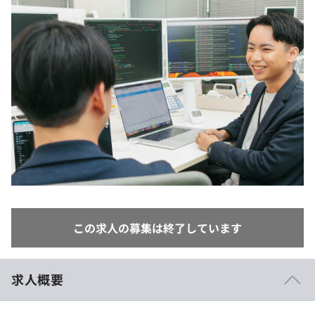
イベント・セミナー
paiza times
再チャレンジ結果一覧
リファレンス
インタビュー
note
就活成功ガイド
プラン
個人向けプラン
法人向けプラン
学校向けプラン
契約内容・クーポン
この求人の募集は終了しています
求人概要