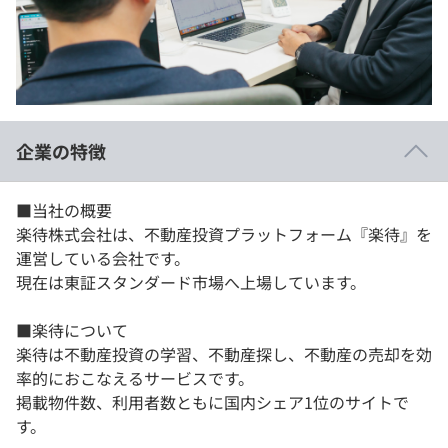
イベント・セミナー
paiza times
再チャレンジ結果一覧
リファレンス
インタビュー
note
就活成功ガイド
プラン
企業の特徴
個人向けプラン
■当社の概要
法人向けプラン
楽待株式会社は、不動産投資プラットフォーム『楽待』を
運営している会社です。
学校向けプラン
現在は東証スタンダード市場へ上場しています。
契約内容・クーポン
■楽待について
楽待は不動産投資の学習、不動産探し、不動産の売却を効
率的におこなえるサービスです。
掲載物件数、利用者数ともに国内シェア1位のサイトで
す。