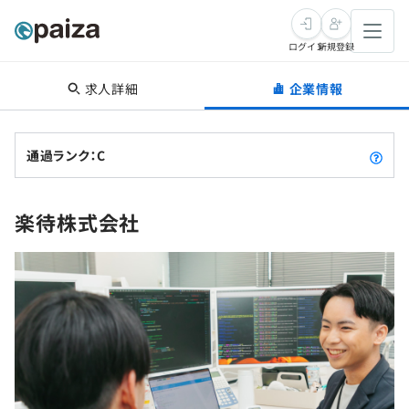
ログイン
新規登録
求人詳細
企業情報
転職・キャリア
未経験転職
求人検索
通過ランク：C
新卒就活
求人検索
インタビュー
楽待株式会社
学習
求人検索
インタビュー
転職成功ガイド
本選考
スキルチェック
講座一覧
転職成功ガイド
転職エージェント
ゲーム・マンガ
インターン
プログラミング言語
問題集
メディア
SQL
4択課題
新卒エージェント
paizaとは？
Tech Team Journal
評価結果一覧
ナレッジ