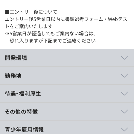
■エントリー後について
エントリー後5営業日以内に書類選考フォーム・Webテス
トをご案内いたします
※5営業日が経過してもご案内ない場合は、
恐れ入りますが下記までご連絡ください
開発環境
勤務地
＜クラウド技術＞
待遇・福利厚生
新プロダクトはすべてAmazon Web サービス（以下
AWS）上で構築しており、クラウドを最大限に活用して
います。
その他の特徴
これまで電子書籍配信システムや電子書店ストアシステム
などの自社サービスをオンプレミス（自社運営）で開発・
10:00〜19:00
青少年雇用情報
運用してきましたが、拡張性・耐久性・処理速度等のパフ
休憩時間：休憩：1時間