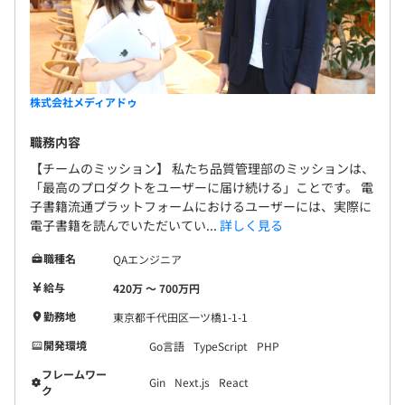
株式会社メディアドゥ
職務内容
【チームのミッション】 私たち品質管理部のミッションは、
「最高のプロダクトをユーザーに届け続ける」ことです。 電
子書籍流通プラットフォームにおけるユーザーには、実際に
電子書籍を読んでいただいてい...
詳しく見る
職種名
QAエンジニア
給与
420万 〜 700万円
勤務地
東京都千代田区一ツ橋1-1-1
開発環境
Go言語
TypeScript
PHP
フレームワー
Gin
Next.js
React
ク