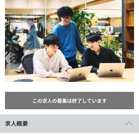
イベント・セミナー
paiza times
再チャレンジ結果一覧
リファレンス
インタビュー
note
就活成功ガイド
プラン
個人向けプラン
法人向けプラン
学校向けプラン
契約内容・クーポン
この求人の募集は終了しています
求人概要