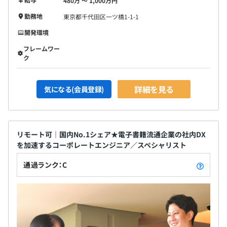
480万 〜 1,000万円
勤務地
東京都千代田区一ツ橋1-1-1
開発環境
フレームワー
ク
詳細を見る
気になる(会員登録)
リモート可｜国内No.1シェア★電子書籍流通企業の社内DX
を加速するコーポレートエンジニア／スペシャリスト
通過ランク：C