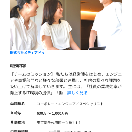
株式会社メディアドゥ
職務内容
【チームのミッション】 私たちは経営陣をはじめ、エンジニ
アや事業部門など様々な部署と連携し、社内の様々な課題を
吸い上げて解決していきます。 主には、「社員の業務効率が
向上するIT環境の提供」「働...
詳しく見る
職種名
コーポレートエンジニア／スペシャリスト
給与
630万 〜 1,000万円
勤務地
東京都千代田区一ツ橋1-1-1
開発環境
Go言語
TypeScript
PHP