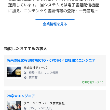
術者研修／マネージャー研修／各種階層別研修
東京メトロ東西線「竹橋駅」直結
運用しています。 当システムでは電子書籍配信機能
自己啓発支援の有無及びその内容
東京メトロ半蔵門線・都営新宿線「神保町駅」より徒歩5
に加え、コンテンツや書誌情報の登録・一元管理、
分
書籍購入、資格受験費用補助、セミナー参加費補助
売上データの管理など、電子書籍の流通に欠かせな
業務時間内でカンファレンスや勉強会への参加可
い様々な機能を提供しており、日々システムのアッ
雇用関係なし
企業情報を見る
メンター制度の有無
プデートを行っています。 当システムを利用した電
子書籍の流通シェアは国内No.1※を誇っており、出
あり
版社2,200社以上、電子書店150店以上をつなぎ、電
Docker、Terraform、Amazon ECS
子書籍の流通の中核を担っています。 ※出典：イン
類似したおすすめの求人
プレス総合研究所「電子書籍ビジネス調査報告書
2025」より当社計算に基づく
前年度の月平均所定外労働時間の実績
将来の経営幹部候補(CTO・CPO等)※自社開発エンジニア
エンジニアに特化した行動・成果目標で評価をおこないま
13.52時間
株式会社ディーバ
す。
前年度の有給休暇の平均取得日数
経験・能力により優遇
東京都
16.8日
応募可能ランク：C
前事業年度の育児休業取得者数／出産者数
男性4人/4人
プロダクトやミッションごとにチームが分かれており、各
28卒★エンジニア
女性4人/4人
チーム4〜8名程度です。
役員及び管理的地位にある者に占める女性の割合
グローバルプレナーズ株式会社
325万 〜 520万円