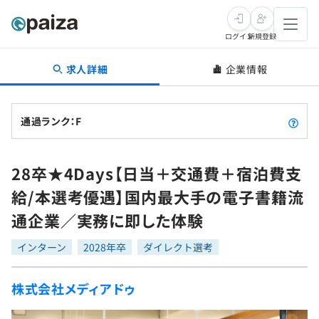
ログイン
新規登録
求人詳細
企業情報
転職・キャリア
未経験転職
求人検索
通過ランク：F
新卒就活
求人検索
インタビュー
28卒★4Days【日当＋交通費＋宿泊費支
学習
求人検索
インタビュー
転職成功ガイド
給/本選考優遇】国内最大手の電子書籍流
本選考
スキルチェック
講座一覧
通企業／実務に即した体験
転職成功ガイド
転職エージェント
ゲーム・マンガ
インターン
プログラミング言語
インターン
問題集
2028年卒
ダイレクト選考
メディア
SQL
4択課題
株式会社メディアドゥ
新卒エージェント
paizaとは？
Tech Team Journal
評価結果一覧
ナレッジ