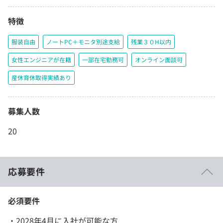
特徴
服装自由
ノートPC＋モニタ別途支給
残業３０H以内
女性エンジニアが在籍
一部在宅勤務可
オンライン面談可
産休育休取得実績あり
募集人数
20
応募要件
必須要件
・2028年4月に入社が可能な方