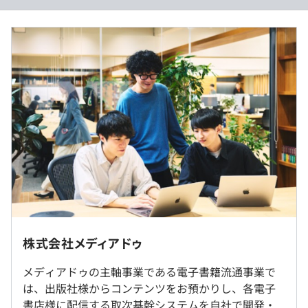
ォーマンスの向上を目指し、全社的にクラウドへの移行を
平均残業時間：インターンシップのため、基本残業はあり
行いました。
ません
AWSはメディアドゥが現在開発を進めているブロックチ
ェーン技術の利用や海外展開にも最適かつ、AWSに切り替
過去３年間の新卒採用者数・離職者数
えたことにより可用性と冗長性が高まり、システムの稼働
前年度 採用者数6人 離職者数0人
率上昇および障害・災害発生時の耐障害性を兼ね備えた環
インターンシップのため、休日休暇はありません
2年度前 採用者数10人 離職者数2人
境が整いました。
3年度前 採用者数9人 離職者数3人
過去３年間の新卒採用者数の男女別人数
＜学習のための取り組み＞
前年度 男性4人 女性2人
書籍購入や研修費用負担のほか、社内外向け勉強会の開催
◆交通費（上限4万円）
2年度前 男性6人 女性4人
を開催しています。
◆宿泊費（支給対象者は別途社内規定による）
3年度前 男性6人 女性3人
平均勤続年数
6.0年
受動喫煙防止措置に関する事項
・従業員に対する受動喫煙対策：あり
＜エンジニアの成長支援＞
インターンシップのため、昇給・昇格はありません
株式会社メディアドゥ
対策内容：屋内原則禁煙（喫煙室あり）
・研修参加支援
メディアドゥの主軸事業である電子書籍流通事業で
・資格取得支援
研修の有無及び内容
は、出版社様からコンテンツをお預かりし、各電子
・書籍購入支援
内定者研修／新入社員研修／フォローアップ研修／新卒技
書店様に配信する取次基幹システムを自社で開発・
関東ITソフトウェア健康保険組合（ITS）