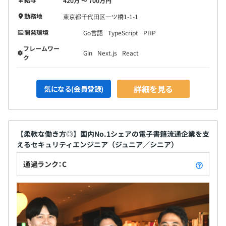
420万 〜 700万円
勤務地
東京都千代田区一ツ橋1-1-1
開発環境
Go言語
TypeScript
PHP
フレームワー
Gin
Next.js
React
ク
詳細を見る
気になる(会員登録)
【柔軟な働き方◎】国内No.1シェアの電子書籍流通企業を支
えるセキュリティエンジニア（ジュニア／シニア）
通過ランク：C