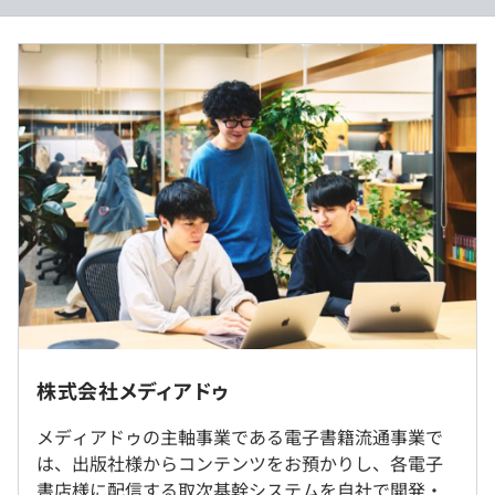
ォーマンスの向上を目指し、全社的にクラウドへの移行を
平均残業時間：インターンシップのため、基本残業はあり
行いました。
ません
AWSはメディアドゥが現在開発を進めているブロックチ
ェーン技術の利用や海外展開にも最適かつ、AWSに切り替
過去３年間の新卒採用者数・離職者数
えたことにより可用性と冗長性が高まり、システムの稼働
前年度 採用者数6人 離職者数0人
率上昇および障害・災害発生時の耐障害性を兼ね備えた環
インターンシップのため、休日休暇はありません
2年度前 採用者数10人 離職者数2人
境が整いました。
3年度前 採用者数9人 離職者数3人
過去３年間の新卒採用者数の男女別人数
＜学習のための取り組み＞
前年度 男性4人 女性2人
書籍購入や研修費用負担のほか、社内外向け勉強会の開催
◆交通費（上限4万円）
2年度前 男性6人 女性4人
を開催しています。
◆宿泊費（支給対象者は別途社内規定による）
3年度前 男性6人 女性3人
平均勤続年数
6.0年
受動喫煙防止措置に関する事項
・従業員に対する受動喫煙対策：あり
＜エンジニアの成長支援＞
インターンシップのため、昇給・昇格はありません
株式会社メディアドゥ
対策内容：屋内原則禁煙（喫煙室あり）
・研修参加支援
メディアドゥの主軸事業である電子書籍流通事業で
・資格取得支援
研修の有無及び内容
は、出版社様からコンテンツをお預かりし、各電子
・書籍購入支援
内定者研修／新入社員研修／フォローアップ研修／新卒技
書店様に配信する取次基幹システムを自社で開発・
関東ITソフトウェア健康保険組合（ITS）