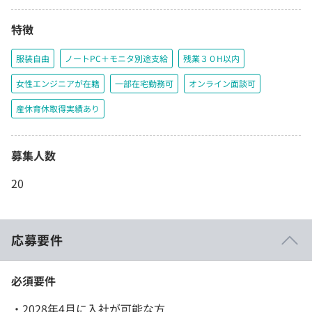
特徴
服装自由
ノートPC＋モニタ別途支給
残業３０H以内
女性エンジニアが在籍
一部在宅勤務可
オンライン面談可
産休育休取得実績あり
募集人数
20
応募要件
必須要件
・2028年4月に入社が可能な方