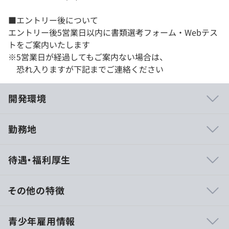
■エントリー後について
エントリー後5営業日以内に書類選考フォーム・Webテス
トをご案内いたします
※5営業日が経過してもご案内ない場合は、
恐れ入りますが下記までご連絡ください
開発環境
勤務地
＜クラウド技術＞
待遇・福利厚生
新プロダクトはすべてAmazon Web サービス（以下
AWS）上で構築しており、クラウドを最大限に活用して
います。
その他の特徴
これまで電子書籍配信システムや電子書店ストアシステム
などの自社サービスをオンプレミス（自社運営）で開発・
10:00〜19:00
青少年雇用情報
運用してきましたが、拡張性・耐久性・処理速度等のパフ
休憩時間：休憩：1時間