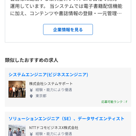
術者研修／マネージャー研修／各種階層別研修
東京メトロ東西線「竹橋駅」直結
運用しています。 当システムでは電子書籍配信機能
自己啓発支援の有無及びその内容
東京メトロ半蔵門線・都営新宿線「神保町駅」より徒歩5
に加え、コンテンツや書誌情報の登録・一元管理、
分
書籍購入、資格受験費用補助、セミナー参加費補助
売上データの管理など、電子書籍の流通に欠かせな
業務時間内でカンファレンスや勉強会への参加可
い様々な機能を提供しており、日々システムのアッ
雇用関係なし
企業情報を見る
メンター制度の有無
プデートを行っています。 当システムを利用した電
子書籍の流通シェアは国内No.1※を誇っており、出
あり
版社2,200社以上、電子書店150店以上をつなぎ、電
Docker、Terraform、Amazon ECS
子書籍の流通の中核を担っています。 ※出典：イン
類似したおすすめの求人
プレス総合研究所「電子書籍ビジネス調査報告書
2025」より当社計算に基づく
前年度の月平均所定外労働時間の実績
システムエンジニア(ビジネスエンジニア)
エンジニアに特化した行動・成果目標で評価をおこないま
13.52時間
株式会社システムサポート
す。
前年度の有給休暇の平均取得日数
経験・能力により優遇
東京都
16.8日
応募可能ランク：F
前事業年度の育児休業取得者数／出産者数
男性4人/4人
プロダクトやミッションごとにチームが分かれており、各
ソリューションエンジニア（SE）、データサイエンティスト
女性4人/4人
チーム4〜8名程度です。
役員及び管理的地位にある者に占める女性の割合
NTTドコモビジネスX株式会社
経験・能力により優遇