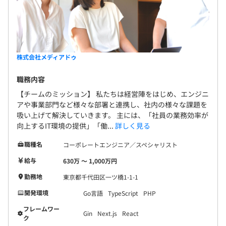
株式会社メディアドゥ
職務内容
【チームのミッション】 私たちは経営陣をはじめ、エンジニ
アや事業部門など様々な部署と連携し、社内の様々な課題を
吸い上げて解決していきます。 主には、「社員の業務効率が
向上するIT環境の提供」「働...
詳しく見る
職種名
コーポレートエンジニア／スペシャリスト
給与
630万 〜 1,000万円
勤務地
東京都千代田区一ツ橋1-1-1
開発環境
Go言語
TypeScript
PHP
フレームワー
Gin
Next.js
React
ク