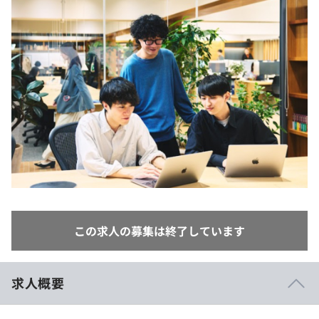
イベント・セミナー
paiza times
再チャレンジ結果一覧
リファレンス
インタビュー
note
就活成功ガイド
プラン
個人向けプラン
法人向けプラン
学校向けプラン
契約内容・クーポン
この求人の募集は終了しています
求人概要