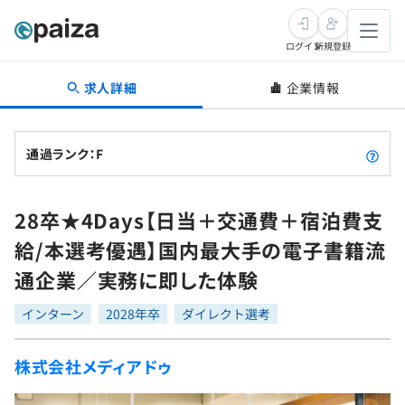
ログイン
新規登録
求人詳細
企業情報
転職・キャリア
未経験転職
求人検索
通過ランク：F
新卒就活
求人検索
インタビュー
28卒★4Days【日当＋交通費＋宿泊費支
学習
求人検索
インタビュー
転職成功ガイド
給/本選考優遇】国内最大手の電子書籍流
本選考
スキルチェック
講座一覧
通企業／実務に即した体験
転職成功ガイド
転職エージェント
ゲーム・マンガ
インターン
プログラミング言語
インターン
問題集
2028年卒
ダイレクト選考
メディア
SQL
4択課題
株式会社メディアドゥ
新卒エージェント
paizaとは？
Tech Team Journal
評価結果一覧
ナレッジ