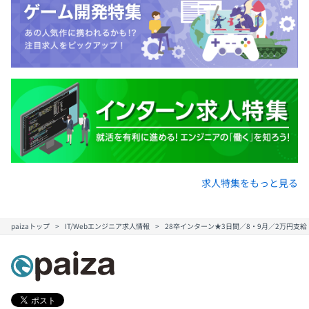
しようとするカルチャーに根ざしており、エンジニアは単
に要件を実装するだけでなく、プロダクトの全体像を把握
した上で、技術的な観点からの提案を積極的におこなうこ
とでプロダクトの価値向上に貢献しています。
平均2名～5名で開発をおこなっております。
求人特集をもっと見る
paizaトップ
IT/Webエンジニア求人情報
28卒インターン★3日間／8・9月／2万円支給