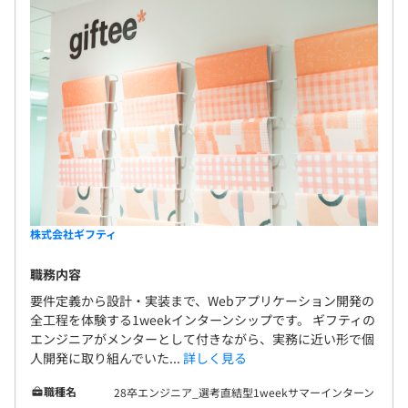
短期的な個々のプロダクト開発のスピード感を保ちつつ
も、事業拡大に伴いプロダクト全体として柔軟性・拡張性
を維持・強化するため、提供価値単位でプロダクトを構築
し、それらをネットワーク化したプラットフォーム構築に
中長期視点で注力しています。具体的には、プロダクト横
断的なアーキテクチャの構想・設計、責務の定義、技術的
なロードマップの策定がより重要になっています。
また、プラットフォームの継続的なスケールと強化のため
に、SREの立ち上げ、認証・データ基盤の構築、プロダク
株式会社ギフティ
トセキュリティといった基盤領域への投資を強化。加え
て、生成AIを活用したオペレーション効率化や、データア
職務内容
セットを起点とした新たな価値創出など、AIを軸にした取
要件定義から設計・実装まで、Webアプリケーション開発の
り組みも積極的に推進しています。
全工程を体験する1weekインターンシップです。 ギフティの
エンジニアがメンターとして付きながら、実務に近い形で個
さらに、自社プロダクト開発をメインとしつつも、特定の
人開発に取り組んでいた...
詳しく見る
プラットフォーマーとのシステム連携や大型案件への対応
といった開発も並行して進め、プラットフォームの拡張を
職種名
28卒エンジニア_選考直結型1weekサマーインターン