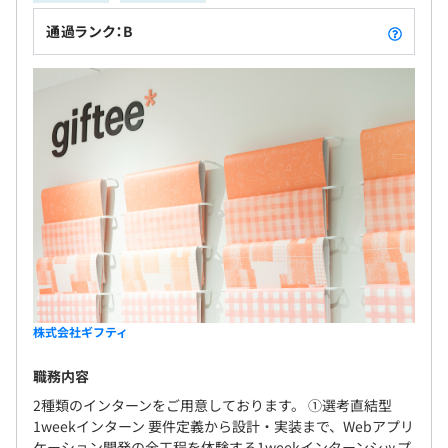
・ミニストップ株式会社
・B-R サーティワン アイスクリーム株式会社
通過ランク：B
・株式会社ダスキン
・KDDI株式会社 他
エンジニアの技術力向上のため組織全体でさまざまな取り
組みをおこなっています。
■ナレッジ共有の取り組み
・技術本部全体での業務に関する共有会を定期的に実施し
ています。
・自然発生的に個別のトピックスに関する勉強会や輪読会
株式会社ギフティ
を有志で実施しています。
・テックカンファレンスや外部コミュニティへの参加・ス
職務内容
ポンサー活動を通して得た知見の社内で共有しています。
2種類のインターンをご用意しております。 ①選考直結型
1weekインターン 要件定義から設計・実装まで、Webアプリ
■技術書購入支援
ケーション開発の全工程を体験する1weekインターンシップ