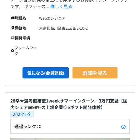
・技術書は全額会社負担で購入可能です。
です。 ギフティの...
詳しく見る
・会社には巨大な本棚が設置されており、技術書以外の書
籍も自由に読むことが可能です。
職種名
Webエンジニア
勤務地
東京都品川区東五反田2-10-2
■自己研鑽費用負担
開発環境
・個々の技術力の向上目的であれば、自己研鑽における費
用・時間を会社が負担します。
フレームワー
ク
・AWSやGCPなどのクラウド環境も学習に必要なアカウ
ントを会社が提供しています。
詳細を見る
気になる(会員登録)
当社のプロダクト開発は、中核事業の成長を担う
28卒★選考直結型1weekサマーインターン／3万円支給【国
100→1000フェーズの基幹システムから、市場の多様なニ
内シェア率98%の上場企業◎eギフト開発体験】
ーズに応える0→10フェーズの新規プロダクトまで多岐に
2028年卒
わたり、それぞれで求められるスピード感や技術的複雑性
が異なるため、多様な強みを持つエンジニアが求められて
通過ランク：C
います。