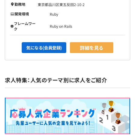
図っています。この多様な開発に対応できる体制を整える
勤務地
東京都品川区東五反田2-10-2
ため、単なるオフショアではなく、国内組織や事業部プロ
開発環境
Ruby
ダクトチームと密に連携したグローバルなプロダクト開発
ケイパビリティの強化にも積極的に取り組んでいます。
フレームワー
Ruby on Rails
ク
【エンジニアの行動指針】
1.自己組織的
詳細を見る
気になる(会員登録)
2.正しい変化
3.知見を贈り合う
4.牛刀割鶏
求人特集：人気のテーマ別に求人をご紹介
【社内交流】
コミュニケーションや情報共有を活性化するための取り組
みを会社全体で促進しています。
・チーム内外を超えたオンボーディングプロセスの実施
・全プロダクトのソースコードのオープン化
・マッチランチの実施
・esaやエンジニアブログを軸にドキュメント化を促進
・slack上での分報channelの導入