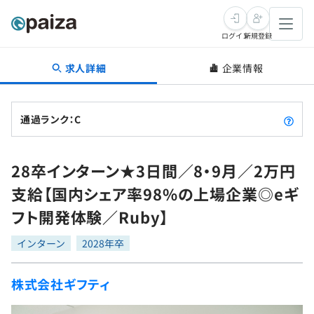
ログイン
新規登録
求人詳細
企業情報
転職・キャリア
未経験転職
求人検索
通過ランク：C
新卒就活
求人検索
インタビュー
28卒インターン★3日間／8・9月／2万円
学習
求人検索
インタビュー
転職成功ガイド
支給【国内シェア率98%の上場企業◎eギ
本選考
スキルチェック
講座一覧
フト開発体験／Ruby】
転職成功ガイド
転職エージェント
ゲーム・マンガ
インターン
プログラミング言語
インターン
問題集
2028年卒
メディア
SQL
4択課題
株式会社ギフティ
新卒エージェント
paizaとは？
Tech Team Journal
評価結果一覧
ナレッジ