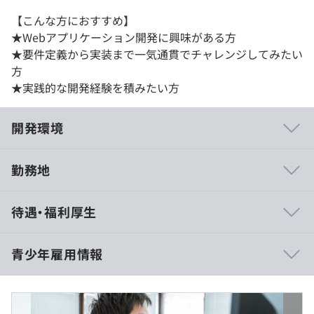
【こんな方におすすめ】
★Webアプリケーション開発に興味がある方
★要件定義から実装まで一気通貫でチャレンジしてみたい
方
★実践的な開発経験を積みたい方
開発環境
勤務地
■エンジニアビジョン「プロダクトの力でeGift文化を浸
待遇・福利厚生
透させる」
ギフティは、新しいギフトの文化を創ろうとしている会社
です。
青少年雇用情報
技術の力で、将来の文化の幹となる事業を支えるプロダク
トをつくり、育てることが その実現に大きく近づくと考
3日間のインターン勤務となります。
えています。
勤務時間：コアタイム11時〜16時／1日の所定労働時間8