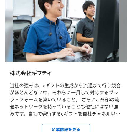
時間目安
過去３年間の新卒採用者数の男女別人数
■技術とビジネスが密接に結びついた環境で多岐にわたる
休憩時間：60分 ※フレックスタイム制のため各々休憩を
前年度 男性3人 女性2人
技術的なチャレンジができる
とっています
2年度前 男性0人 女性0人
わたしたちは、あらゆる領域でギフト事業を展開していま
平均残業時間：インターンのためなし
3年度前 男性1人 女性1人
す。多様なギフトを実現するために、幅広いプロダクトが
必要になり、多岐にわたる技術的なチャレンジができる環
境があります。
事業部とプロダクト開発チームが対になっているため、技
実施日のみ
メンター制度の有無
術とビジネスが密接に結びつく環境が整っています。さら
あり
に、エンジニアがユーザーの要望やビジネスのニーズを積
極的に理解しようとするカルチャーがあり、全体像を把握
株式会社ギフティ
した上で技術的な観点での提案を行い、プロダクトの価値
インターンのためなし
受動喫煙防止措置に関する事項
を高められます。
当社の強みは、eギフトの生成から流通まで行う競合
屋内全面禁煙（屋外に喫煙所を設置）
前事業年度の育児休業取得者数／出産者数
がほとんどない中、それらに一貫して対応するプラ
ットフォームを築いていること。 さらに、外部の流
男性0人/0人
通ネットワークを持っていることも他社にはない強
インターンのためなし
女性0人/1人
みです。自社で発行するeギフトを自社チャネル以外
ギフティは、eギフトの発券から流通・販売まで一気通貫
に外部企業のサービス上にも流通させており、日本
で提供する「eギフトプラットフォーム事業」を主力事業
国内で流通するeギフトのうちの98％がギフティが発
とし、以下のサービスを展開しています。
企業情報を見る