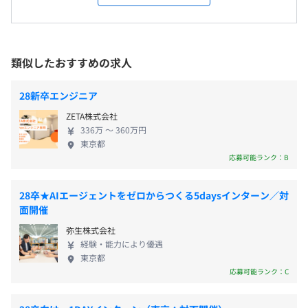
行するものです（2023年6月時点、当社調べ）。 ＜
インターンのためなし
主な3つの事業＞ - 日頃の気持ちと共に気軽にeギフ
■giftee
トを贈れるCtoCサービス - 景品や謝礼としてeギフト
オンラインで手軽にギフトを贈れるサービス。「ありがと
を贈れるBtoCサービス - eギフトの生成/流通/販売/決
う」「おめでとう」「おつかれさま」などのキモチに添え
類似したおすすめの求人
済/実績管理を一気通貫で行うSaaSの開発・提供
てすぐに贈れるカジュアルギフトを取り揃えています。メ
雇用関係なし
ールやLINE、SNSなどを介し、直接会えない相手や、住
28新卒エンジニア
所を知らない相手にも気軽に贈ることができます。
ZETA株式会社
336万 〜 360万円
■eGift System
東京都
店頭での引換えが可能なeGiftの生成、および生成した
応募可能ランク：B
eGiftを自社サイト上で販売するためのシステムです。
28卒★AIエージェントをゼロからつくる5daysインターン／対
■giftee for business
面開催
eGiftを活用した法人向けソリューションです。キャンペ
弥生株式会社
ーンの景品やお客様への謝礼として、コンビニの商品やコ
経験・能力により優遇
ーヒー等のギフトをLINEやメールで簡単に贈ることがで
東京都
きます。
応募可能ランク：C
■studio giftee