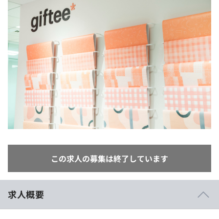
イベント・セミナー
paiza times
再チャレンジ結果一覧
リファレンス
インタビュー
note
就活成功ガイド
プラン
個人向けプラン
法人向けプラン
学校向けプラン
契約内容・クーポン
この求人の募集は終了しています
求人概要