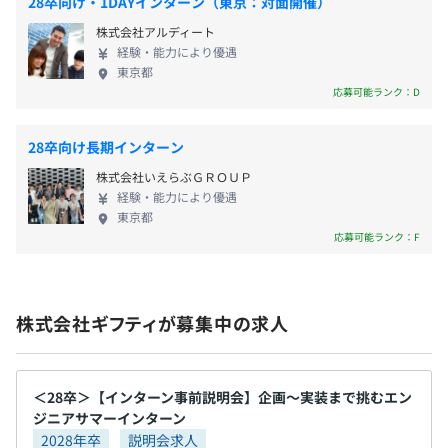
28卒向け・1DAYインターン（東京：対面開催）
https://studio-giftee.com/
株式会社アルディート
企業と顧客・従業員、自治体と住民とのよりよい関係づく
経験・能力により優遇
りのためのギフト体験を支援するギフトのプロフェッショ
東京都
ナルチームです。ギフトの表現手段をより豊かにすること
応募可能ランク：D
で、背景や想い、その企業や自治体らしさやストーリーを
伝え、従来のギフト体験をアップデートし、つながりをつ
28卒向け長期インターン
くることをスタンダードにしていきます。
株式会社いえらぶＧＲＯＵＰ
経験・能力により優遇
■e街プラットフォーム
東京都
地域の課題を解決し活性化するプラットフォームです。
応募可能ランク：F
Smart City、MaaS、IoT、5G...テクノロジーで進化する社
会に対応した「人と街」をつなぐデジタルソリューション
を提供します。
株式会社ギフティが募集中の求人
《主な取引先》
・スターバックス コーヒー ジャパン 株式会社
＜28卒＞【インターン事前説明会】企画〜実装まで挑むエン
・株式会社ローソン
ジニアサマーインターン
・株式会社ファミリーマート
2028年卒
説明会求人