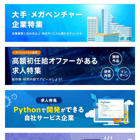
・Weeklyで全社横断の情報共有を実施
・趣味系channelの導入（ボードゲーム、テニス、キャン
プ、もくもくchannelなど）
・全社横断でのイベントを定期的に開催
半期ごとの目標設定、振り返りによる評価をおこなってい
ます。
また評価については、パフォーマンス評価（定量評価）と
バリュー評価（定性評価）を組み合わせておこなっていま
す。
■全社281名
ギフティの組織構成は、技術とビジネスが密接に結びつい
た事業部制を採用しています。
開発チームがユーザーの要望やビジネスニーズを深く理解