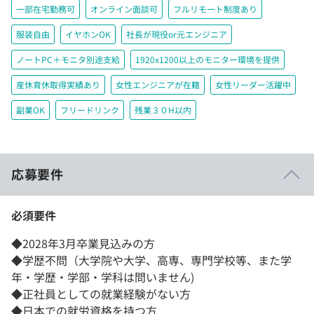
一部在宅勤務可
オンライン面談可
フルリモート制度あり
服装自由
イヤホンOK
社長が現役or元エンジニア
ノートPC＋モニタ別途支給
1920x1200以上のモニター環境を提供
産休育休取得実績あり
女性エンジニアが在籍
女性リーダー活躍中
副業OK
フリードリンク
残業３０H以内
応募要件
必須要件
◆2028年3月卒業見込みの方
◆学歴不問（大学院や大学、高専、専門学校等、また学
年・学歴・学部・学科は問いません)
◆正社員としての就業経験がない方
◆日本での就労資格を持つ方