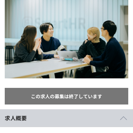
イベント・セミナー
paiza times
再チャレンジ結果一覧
リファレンス
インタビュー
note
就活成功ガイド
プラン
個人向けプラン
法人向けプラン
学校向けプラン
契約内容・クーポン
この求人の募集は終了しています
求人概要