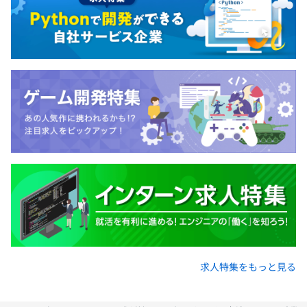
誰にもわかりません。
それを求めているユーザー自身も、何が正解なのかまでは
分かっていません。
なぜならば、今世の中にないものを創り出そうとしている
からです。
暗闇の中を全力で走れる人はいません。
わたしたちは過去の経験や学び、ユーザーの声から得られ
る未来へのヒントを頼りにしながら
最速でプロダクトを提供し、ユーザーの反応から学習し、
つくり直しを繰り返す。
そうすることで、自分たちなりの答えを探し続けていま
す。
SmartHRは、そんな未知への挑戦を楽しいと思える人た
ちの集まりです。
求人特集をもっと見る
それでも、まだ目指す頂は、はるか先にあります。
未知の領域へと進むために、わたしたちはテクノロジーと
創意工夫を武器に立ち向かいます。