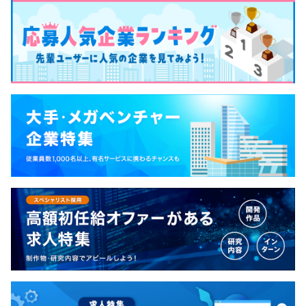
【VPoE（開発組織責任者 ）からの採用メッセージ】
★ものづくりが好き。
★コードを書くのが楽しい。
★新しい仕組みを考えるのがワクワクする。
そんな仲間たちとともに、わたしたちは日々の仕事に全力
で取り組んでいます。
わたしたちの目指すものづくりとは何か。
それは既存の仕組みをただ置き換えるだけのものではあり
ません。
前提を疑い、新しい仕組みをつくり出すことで、労働にま
つわる社会課題を解決すること。
それがわたしたちの目指すものづくりです。
一方で「新しい仕組み」がどのようなものなのか、それは