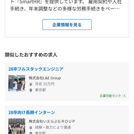
・社内勉強会利用書籍の購入補助
ト『SmartHR』を提供しています。 雇用契約や入社
メンター制度の有無
手続き、年末調整などの多様な労務手続きをペーパ
☆7年連続シェアNo.1：登録社数70,000社以上
ーレス化し、データとして蓄積。さらに、
あり
『SmartHR』に溜まった従業員データを活用した
◆SmartHR タレントマネジメント
キャリアコンサルティング制度の有無及びその内容
雇用関係なし
企業情報を見る
「人事評価」「従業員サーベイ」「配置シミュレー
〜確かなデータで、組織はもっと強くなる〜
なし
ション」などのタレントマネジメント機能により、
人事業務の効率化から活躍人材の特定・育成まで、一貫し
組織の活性化や組織変革を推進します。 2022年には
て支援するタレントマネジメントシステムです。従業員に
さまざまな機能を持つアプリケーションと
も負担がなく、心地よく使える設計で、意思決定に必要と
類似したおすすめの求人
『SmartHR』が連携できるアプリストアサービス
なる最新で正確な従業員データを手間なく収集。成果を実
前年度の月平均所定外労働時間の実績
『SmartHR Plus β版』を公開。企業の生産性向上を
感できるタレントマネジメントを実現します。
28卒フルスタックエンジニア
15.0時間
後押しし、すべての人が働きやすい環境づくりに貢
株式会社L&E Group
献します。
☆使いやすさNo.1：99%以上の企業様が継続利用
月収 35万円
☆タレントマネジメント領域でARR200億円突破！
東京都
応募可能ランク：C
◆SmartHR Plus
〜SmartHRをもっと便利に〜
28卒向け長期インターン
SmartHR Plusは、SmartHRをさらに便利にするサードパ
株式会社いえらぶＧＲＯＵＰ
ーティー製のアプリケーションを集めたプラットフォー
経験・能力により優遇
ム。
東京都