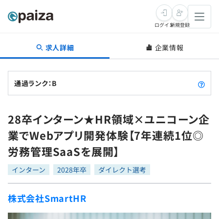
ログイン
新規登録
求人詳細
企業情報
転職・キャリア
未経験転職
求人検索
通過ランク：B
新卒就活
求人検索
インタビュー
28卒インターン★HR領域×ユニコーン企
学習
求人検索
インタビュー
転職成功ガイド
業でWebアプリ開発体験【7年連続1位◎
本選考
スキルチェック
講座一覧
労務管理SaaSを展開】
転職成功ガイド
転職エージェント
ゲーム・マンガ
インターン
プログラミング言語
インターン
問題集
2028年卒
ダイレクト選考
メディア
SQL
4択課題
株式会社SmartHR
新卒エージェント
paizaとは？
Tech Team Journal
評価結果一覧
ナレッジ