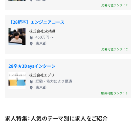
豊富なラインナップから自社の状況に見合ったアプリを追
応募可能ランク：F
加することで、SmartHRの人事データをさまざまなバッ
クオフィス業務に活用できます。
【28新卒】エンジニアコース
株式会社Skyfall
450万円 〜
東京都
■資格保持費用の会社負担（士業など）
応募可能ランク：C
■勉強会や社外研修への参加・講座受講の会社負担（つど
相談）
28卒★3Daysインターン
■社内勉強会向けの書籍購入制度
株式会社エブリー
経験・能力により優遇
東京都
応募可能ランク：B
アジャイル、スクラム、ペアプロ
求人特集：人気のテーマ別に求人をご紹介
Docker、Terraform