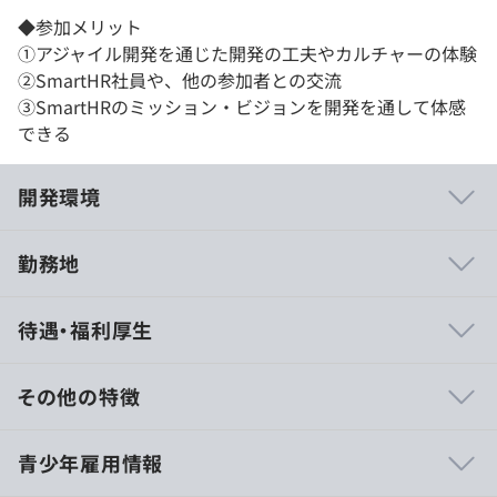
◆参加メリット
①アジャイル開発を通じた開発の工夫やカルチャーの体験
②SmartHR社員や、他の参加者との交流
③SmartHRのミッション・ビジョンを開発を通して体感
できる
開発環境
勤務地
風通しのよいオープンな社風をよしとしているため、エン
待遇・福利厚生
ジニアリング領域のみならず全社的・組織的な改善提案や
議論についても自由におこなうことができ、チームとして
課題を解決していくことを最重要視しています。
その他の特徴
みなし労働時間制（1日8時間）
青少年雇用情報
休憩時間：12:00〜14:00の間で60分 ※当日のスケジュー
ルによって決定となります
◆SmartHR