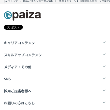
paizaトップ
IT/Webエンジニア求人情報
28卒インターン★HR領域×ユニコーン企業でW
ひとりでは辿り着けない場所でも、仲間と一緒ならきっと
辿り着ける。
だからこそ、わたしたちはともに挑戦できる仲間を求めて
います。
もし道が二手に分かれていたとしても、そのどちらかを選
キャリアコンテンツ
ぶだけではなく、
真ん中に新たな道を切り開くことができる人。
転職・キャリア
未経験転職
新卒就活
スキルアップコンテンツ
そんな熱い心を持つ人と、
学習
スキルチェック
マンガ・ゲーム
メディア・その他
未来を一緒に創っていけたら、こんなにワクワクすること
はありません。
Tech Team Journal
paiza times
note
SNS
SmartHRは新卒採用の歴史が浅い会社ではありますが、
X
Facebook
採用ご担当者様へ
ものづくりを通した未知への挑戦と、それによる成長機会
の提供には自信があります。
採用・教育をお考えの企業様へ
中途求人掲載はこちら
お困りの方はこちら
そんな環境にワクワクする方、ぜひお会いしましょう！