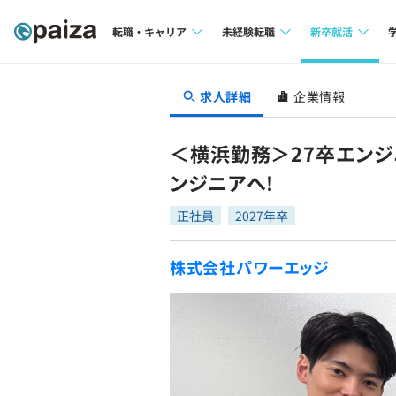
転職・キャリア
未経験転職
新卒就活
求人検索
求人検索
求人検索
求人詳細
企業情報
本選考
インタビュー
インタビュー
インターン
＜横浜勤務＞27卒エンジ
転職成功ガイド
転職成功ガイド
ンジニアへ！
新卒エージェ
転職エージェント
正社員
2027年卒
イベント・セ
株式会社パワーエッジ
インタビュー
就活成功ガイ