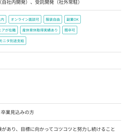
（自社内開発）、受託開発（社外常駐）
以内
オンライン面談可
服装自由
副業OK
ニアが在籍
産休育休取得実績あり
既卒可
＋モニタ別途支給
3月卒業見込みの方
験があり、目標に向かってコツコツと努力し続けること