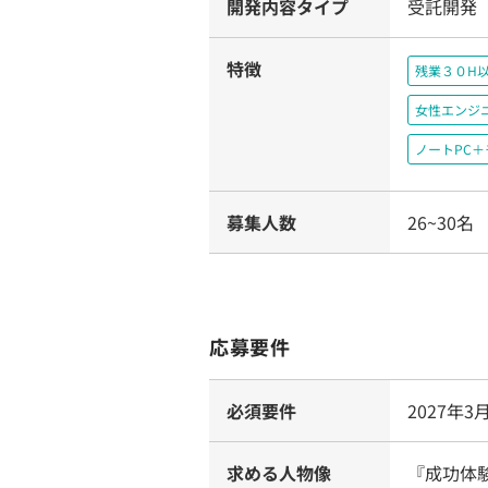
開発内容タイプ
受託開発
特徴
残業３０H
女性エンジ
ノートPC
募集人数
26~30名
応募要件
必須要件
2027年
求める人物像
『成功体