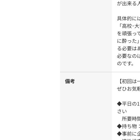
が出来る
具体的に
「高校･
を頑張っ
に酔った
る必要は
必要なの
のです。
備考
【初回は
ぜひお気
◆平日の1
さい
所要時間
◆持ち物
◆事前に