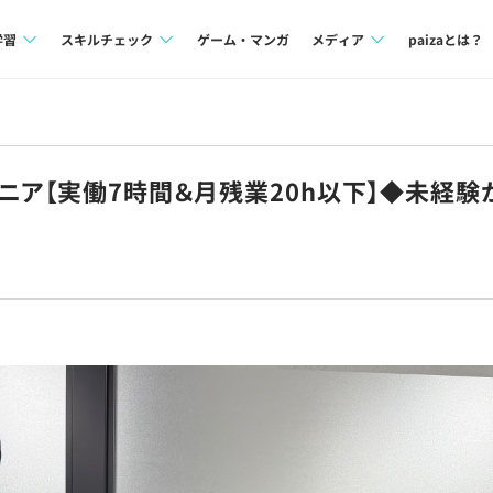
学習
スキルチェック
ゲーム・マンガ
メディア
paizaとは？
講座一覧
プログラミング言語
Tech Team Journal
問題集
SQL
paiza times
ニア【実働7時間＆月残業20h以下】◆未経
4択課題
評価結果一覧
note
ント
ナレッジ
再チャレンジ結果一覧
ミナー
リファレンス
プラン
ド
個人向けプラン
法人向けプラン
学校向けプラン