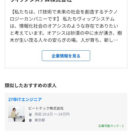
その後、新卒や未経験の方には、希望職種に応じたエンジ
就業場所の変更範囲
休憩時間：12:00〜13:00（60分）
ニア向け技術研修を受講していただきます。
＜雇入時＞
平均残業時間：平均20時間／月
【私たちは、IT技術で未来の社会を創造するテクノ
※新卒社員については、3ヶ月間の技術研修（開発＋イン
本社
ロジーカンパニーです】 私たちヴィップシステム
フラ）、aws資格取得に向けた学習を予定しています。
＜変更範囲＞
は、情報化社会のオアシスのような存在でありたい
開発用PCを会社から貸与いたします
会社の定める場所
と考えています。オアシスは砂漠の中に水が湧き、樹
＜研修例（新卒向け研修）＞
完全週休2日制（土日）、祝日
木が生い茂る人々の安らぎの場。人が育ち、新しい
【プログラミング基礎＋インフラ基礎】
有給休暇（入社6ケ月後に10日付与）
受動喫煙防止措置に関する事項
技術やサービスを生み出し、社会に夢を、人々の心
ーJava言語を使いプログラミング基礎
夏季休暇（7月～9月中に3日取得）、年末年始休暇
本社オフィス：
に安らぎと感動を与え続ける会社を目指してまいり
プロジェクトごとに選択、オブジェクト指向、ウォーター
企業情報を見る
IT基礎（ビジネスマナー、ロジカルシンキング、Officeソ
（12/29～1/3）
オフィス内は全面禁煙、ビル内に2カ所喫煙場所あり
ます。 ヴィップシステムは、設立から30期を迎える
フォール、アジャイル、スクラム、ペアプロ、コーディン
フト基礎）
慶弔休暇、産前・産後休暇、育児休暇、介護休暇等
IT企業です。 設立当初より、システム開発からイン
グ規約あり
アルゴリズム（フローチャート作成）
フラ構築まで、次世代社会に不可欠なITサービスを提
Webサイト制作（HTML、CSS、JavaScript、
供しています。弊社内で作業を行う「受託開発」、ク
類似したおすすめの求人
情報処理基礎（HW、SW、NW、システム開発工程の流
ライアント企業に常駐しITサービスを提供する「常
本社：都営三田線「内幸町」ビル直結、JR線「新橋」徒
れ）
・交通費（上限40,000円）
駐開発」を主軸とし、これからもお客様のビジネス
歩8分、地下鉄「霞ヶ関」「虎ノ門」徒歩5分
Java基礎（Javaの開発環境構築、基本文法、動的なWeb
27卒ITエンジニア
・資格手当
を支え続けてまいります。
ページ作成他）
ビートテック株式会社
・出張手当
Java応用（オブジェクト指向プログラミング、Webシス
月収 20.6万 〜 24万円
テムの構築方法）
東京都
応募可能ランク：C
DB連携（データベースの概念、Javaとの連携方法他）