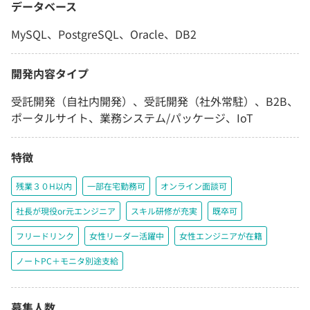
データベース
MySQL、PostgreSQL、Oracle、DB2
開発内容タイプ
受託開発（自社内開発）、受託開発（社外常駐）、B2B、
ポータルサイト、業務システム/パッケージ、IoT
特徴
残業３０H以内
一部在宅勤務可
オンライン面談可
社長が現役or元エンジニア
スキル研修が充実
既卒可
フリードリンク
女性リーダー活躍中
女性エンジニアが在籍
ノートPC＋モニタ別途支給
募集人数