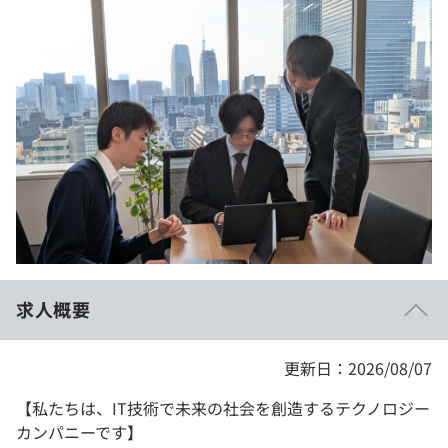
イベント・セミナー
paiza times
再チャレンジ結果一覧
リファレンス
インタビュー
note
就活成功ガイド
プラン
個人向けプラン
法人向けプラン
学校向けプラン
求人概要
契約内容・クーポン
更新日：2026/08/07
【私たちは、IT技術で未来の社会を創造するテクノロジー
カンパニーです】