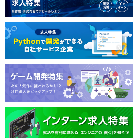
その他の資格については、会社説明会や面接時にお尋ね
ください。
メンター制度の有無
あり
キャリアコンサルティング制度の有無及びその内容
なし
社内検定等の制度の有無及びその内容
なし
前年度の月平均所定外労働時間の実績
20.0時間
前年度の有給休暇の平均取得日数
10.0日
前事業年度の育児休業取得者数／出産者数
男性0人/0人
女性1人/1人