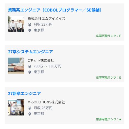
フレームワーク（フレームワークの概念、機能）
昇給（年1回給与改定、※入社2年目より対象）
個人開発学習（↑で習得した技術を使い、Webアプリケ
業務系エンジニア（COBOLプログラマー／SE候補）
賞与（業績手当として毎月の給与に付与、※入社2年目よ
ーションを制作）
株式会社エムアイメイズ
り対象）
開発工程（開発モデルの違い、各開発工程の目的、作成方
月収 22万円
法他）
東京都
【開発言語例】Java、PHP、.NET、Python、Ruby、C#
応募可能ランク：F
グループ開発実習（グループ単位でWebアプリケーション
など
を作成、
・関東ITソフトウェア健康保険組合加入
開発工程における一連の流れを体験）
27卒システムエンジニア
・健康保険
Cネット株式会社
・厚生年金
ーインフラの基礎知識も身につけAWS資格取得を目指す
280万 〜 330万円
・雇用保険
目標管理制度
Linux・Windowsオペレーティングシステム、
東京都
・労災保険
社員による週次報告、上司や営業担当との定期面談やヒヤ
応募可能ランク：E
ネットワーク、サーバ、システム構築
※企業年金基金、医療保険（全額会社負担）
リングを通して、各社員の状況を把握
AWS認定資格クラウドプラクティショナー取得に向けた
学習
27新卒エンジニア
M-SOLUTIONS株式会社
＜スキルアップ研修＞
月収 26万円
無期雇用
プロジェクトごとに編成人数は異なりますが、リーダー社
【担当業務やポジションに応じた教育研修を提供】
東京都
員のもとチームを組み、作業を行います。
技術力だけでなく、ビジネススキルも磨くことで社会人と
応募可能ランク：A
各人の役割を明確にし、他メンバーとも連携できる体制を
しての成長を応援