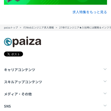
役員及び管理的地位にある者に占める女性の割合
求人特集をもっと見る
役員0.0%
管理職12.5%
paizaトップ
IT/Webエンジニア求人情報
27卒ITエンジニア★入社時には開発＆イン
キャリアコンテンツ
転職・キャリア
未経験転職
新卒就活
スキルアップコンテンツ
学習
スキルチェック
マンガ・ゲーム
メディア・その他
Tech Team Journal
paiza times
note
SNS