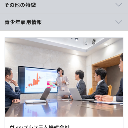
on Rails,MySQL）
その他の特徴
販売管理システム 要件定義～運用保守 人数：
3（PHP（Laravel）,MySQL）
・大学院卒 月給250,000円
青少年雇用情報
RFID工具管理システム 要件定義～運用保守 人数：
・大学卒 月給240,000円
6（PHP（Laravel）,Android,ExcelVBA,C#,MySQL,SQLite
・短大・専門・高専卒 月給225,000円
）
「固定残業代」：なし
携帯キャリア向け パケット課金管理システム 要件定
義、インフラ設計構築、アプリ開発
※試用期間6ヶ月あり（試用期間中の条件、待遇に変更な
過去３年間の新卒採用者数の男女別人数
（Python,LIfekeeper,Zabiix,Sandvine）
し）
前年度 男性3人 女性2人
ケーブルテレビ会社向け インシデント管理システム 要
★既卒者は最終学歴により上記と同額を支給
2年度前 男性3人 女性1人
件定義、インフラ設計構築、アプリ開発
3年度前 男性1人 女性2人
（PHP,Laravel,Kafka,Zabbix,Quasar）
（※
想定年収
は年収提示額を保証するものではありません）
研修の有無及び内容
本社（東京都千代田区）もしくはお客様先での勤務となり
ます。常駐先は各顧客先（東京、神奈川、千葉を予定）で
＜入社時研修＞
・各種研修制度
す。
入社日から2日間は、オリエンテーションを兼ね「社内研
・資格取得支援制度（2回分の受験費用会社負担、合格後
修」を実施
9：00～18：00
毎月手当支給予定）
ヴィップシステム株式会社