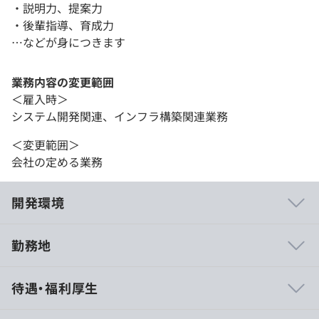
・説明力、提案力
・後輩指導、育成力
…などが身につきます
業務内容の変更範囲
＜雇入時＞
システム開発関連、インフラ構築関連業務
＜変更範囲＞
会社の定める業務
開発環境
勤務地
輸出入販売システム 要件定義～運用保守 人数：
待遇・福利厚生
4（C#,Oracle）
生産管理システム 要件定義～運用保守 人数：3（Ruby