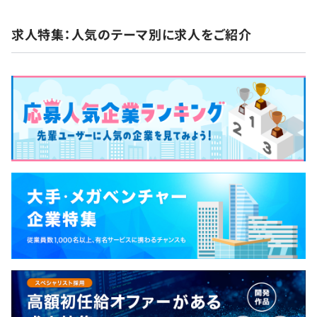
しっかりと整えています。
【動画視聴研修・eラーニングシステムにより隙間時間を
6ヶ月（待遇の変更はありません）
使った学習が可能】
求人特集：人気のテーマ別に求人をご紹介
業務で忙しい社員も、スキマ時間等を使い積極的に学べる
環境を提供
自己啓発支援の有無及びその内容
【資格取得支援制度】
◆IT関連の資格等、会社が推奨する資格を取得した場合、
資格レベルに応じた手当を毎月支給いたします。（有効期
限のある資格は、有効期限まで手当を支給）
手当例：ITパスポート、awsクラウドプラクティショナ
ー 1,000円／月
基本情報技術者 5,000円／月
応用情報技術者 10,000円／月 等
◆IT関連の資格等、会社が推奨する資格を受験する場合、
合否に関わらず受験費用2回まで会社が負担、学習用テ
キスト貸出等の支援をしています。