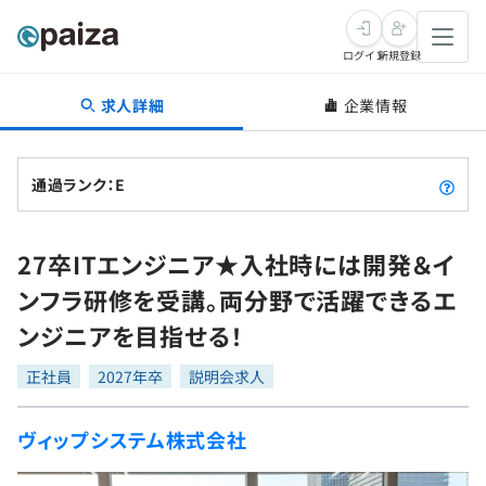
ログイン
新規登録
求人詳細
企業情報
転職・キャリア
未経験転職
求人検索
通過ランク：E
新卒就活
求人検索
インタビュー
27卒ITエンジニア★入社時には開発＆イ
学習
求人検索
インタビュー
転職成功ガイド
ンフラ研修を受講。両分野で活躍できるエ
本選考
スキルチェック
講座一覧
ンジニアを目指せる！
転職成功ガイド
転職エージェント
ゲーム・マンガ
インターン
プログラミング言語
正社員
問題集
2027年卒
説明会求人
メディア
SQL
4択課題
ヴィップシステム株式会社
新卒エージェント
paizaとは？
Tech Team Journal
評価結果一覧
ナレッジ