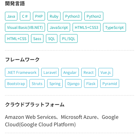
開発言語
Java
C＃
PHP
Ruby
Python3
Python2
Visual Basic(VB.NET)
JavaScript
HTML5+CSS3
TypeScript
HTML+CSS
Sass
SQL
PL/SQL
フレームワーク
.NET Framework
Laravel
Angular
React
Vue.js
Bootstrap
Struts
Spring
Django
Flask
Pyramid
クラウドプラットフォーム
Amazon Web Services、Microsoft Azure、Google
Cloud(Google Cloud Platform)