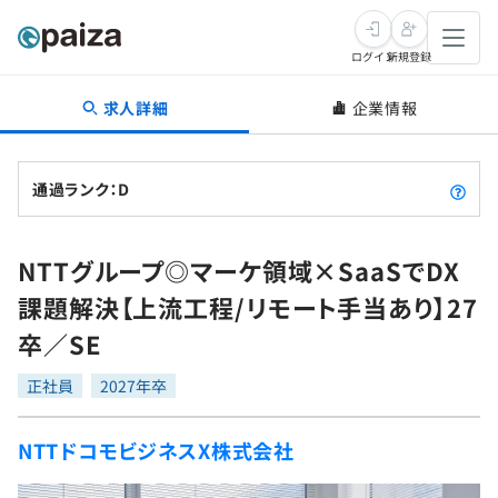
ログイン
新規登録
求人詳細
企業情報
転職・キャリア
未経験転職
求人検索
通過ランク：D
新卒就活
求人検索
インタビュー
NTTグループ◎マーケ領域×SaaSでDX
学習
求人検索
インタビュー
転職成功ガイド
課題解決【上流工程/リモート手当あり】27
本選考
スキルチェック
講座一覧
卒／SE
転職成功ガイド
転職エージェント
ゲーム・マンガ
インターン
プログラミング言語
正社員
問題集
2027年卒
メディア
SQL
4択課題
NTTドコモビジネスX株式会社
新卒エージェント
paizaとは？
Tech Team Journal
評価結果一覧
ナレッジ