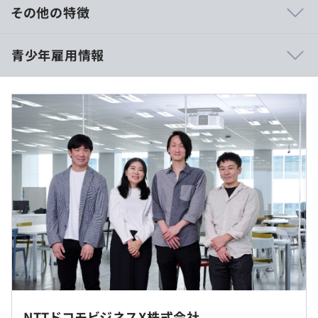
その他の特徴
【初任給（2025年4月実績）】
《データ活用とテクノロジーで、企業の進化を支え抜く》
青少年雇用情報
当社は「データ活用とテクノロジーで、企業の進化を支え
《初任給》
抜く。」をミッションとして、データ活用から新たな知見
対象 支給額 基本月額 諸手当（一律）／月
を引き出し、最適なテクノロジーの導入をご支援すること
■高専卒：（月給）259,300円／（基本給）256,900円／
で、お客様のビジネスの可能性を拓く伴走者として、進化
リモート勤務手当（一律）2,400円
過去３年間の新卒採用者数・離職者数
し続ける企業のデジタライゼーションに貢献します。
■大卒 ：（月給）274,130円／（基本給）271,730円／
前年度 採用者数7人 離職者数0人
リモート勤務手当（一律）2,400円
【自社プロダクト】
2年度前 採用者数4人 離職者数0人
■院了 ：（月給）288,960円／（基本給）286,560円／
◆ビジネスコミュニケーションプラットフォームサービス
3年度前 採用者数9人 離職者数0人
リモート勤務手当（一律）2,400円
『NTT CPaaS』
過去３年間の新卒採用者数の男女別人数
https://www.nttcpaas.com/
前年度 男性5人 女性2人
《残業代》
2年度前 男性3人 女性1人
固定残業代（みなし残業代）制ではありません。
◆NTTグループのSMS送信サービス『空電プッシュ』
3年度前 男性4人 女性5人
残業代（時間外手当）は、月給のほかに時間外労働に応じ
https://www.karaden.jp/
◎リモート勤務可（リモート週3日、出社週2日のハイブ
平均勤続年数
て支給
リット型勤務）
5.4年
◆プログラマブルなSMS送信API『Karaden SMS API』
◎転居を伴う転勤はありません
https://www.karaden.jp/prg/
NTTドコモビジネスX株式会社