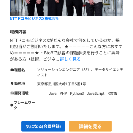
Marketo Certified Expert
NTTドコモビジネスX株式会社
職務内容
◆キャリア面談
NTTドコモビジネスXがどんな会社で何をしているのか、採
キャリアアップを目的として、キャリアや育成プランに関
用担当がご説明いたします。 ★＝＝＝＝＝こんな方におすす
して上司と対話をする場を設けています。
め＝＝＝＝＝★ ・BtoBで顧客の課題解決を行うことに興味
がある方（技術、ビジネ...
詳しく見る
ソリューションエンジニア（SE）、データサイエンテ
職種名
ィスト
全社295名（2025年7月現在）
勤務地
東京都品川区大崎1丁目5番1号
開発環境
Java
PHP
Python3
JavaScript
R言語
フレームワー
ク
詳細を見る
気になる(会員登録)