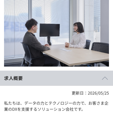
イベント・セミナー
paiza times
再チャレンジ結果一覧
リファレンス
インタビュー
note
就活成功ガイド
プラン
個人向けプラン
法人向けプラン
学校向けプラン
求人概要
契約内容・クーポン
更新日：2026/05/25
私たちは、データの力とテクノロジーの力で、お客さま企
業のDXを支援するソリューション会社です。