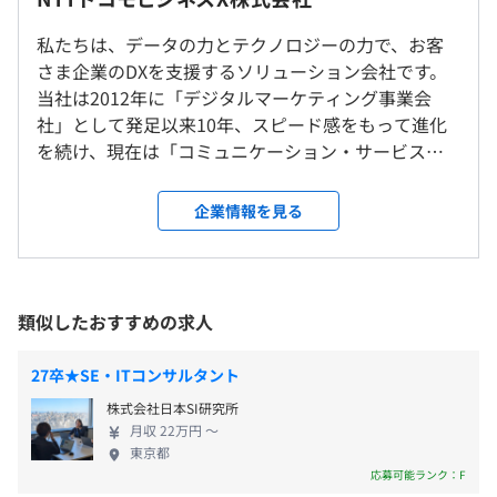
就業場所の変更範囲
私たちは、データの力とテクノロジーの力で、お客
◆リッチコミュニケーションサービス『空電プッシュ for
研修の有無及び内容
＜雇入時＞
さま企業のDXを支援するソリューション会社です。
RC』
（※
想定年収
は年収提示額を保証するものではありません）
東京
スキル向上や実績を積むことによって、個人の活躍の機会
当社は2012年に「デジタルマーケティング事業会
https://www.karaden.jp/rcs/
＜変更範囲＞
を広げ機会を生かすことで、
社」として発足以来10年、スピード感をもって進化
会社の定める場所
お客様への提供価値を向上させ、個人の成長と事業の成長
を続け、現在は「コミュニケーション・サービス事
◆自治体向けSMS送信『空電プッシュ for LGWAN』
の双方を実現するための人材育成プログラムを用意してい
9:30～18:00（実働7.5時間／日）
業」「データ活用ソリューション事業」へと事業領
https://www.karaden.jp/usecase/municipality/
ます。
休憩時間：60分
受動喫煙防止措置に関する事項
域を広げました。この”３本の柱事業”を通じ、
企業情報を見る
平均残業時間：平均10〜20時間／月
従業員に対する受動喫煙対策：当社フロアは全面禁煙
「DIGITALIZE TO REALIZE by CX/DX〜データ活用と
◆『ビジュアルIVR』
・基礎スキルプログラム
※喫煙希望者はビルの入居者共用喫煙スペースを利用
テクノロジーで、企業の進化を支え抜く〜」という
https://www.nttcoms.com/service/mobileweb/usage/vi
NTTドコモグループ導入研修、配属前研修、若手人材育
ミッションを追求しています。 当社の強みは、「3本
sual-ivr/
成研修
の」領域において業界トップクラスである点です。 3
類似したおすすめの求人
・専門スキルプログラム
《年間休日122日》
分野のプロフェッショナルがチームを組み、データ
◆ビデオ通話ツール『ビデオトーク』
各職種における業務遂行に必要な資格スキル、プロフェ
■完全週休2日制（土・日）
活用から新たな知見を引き出し、最適なテクノロジ
https://www.nttcoms.com/service/videotalk/
JR「大崎駅」東口から徒歩3分
27卒★SE・ITコンサルタント
ッショナル育成
■祝日
ーの導入ご支援。お客さまのビジネスの可能性を拓
・フォロワーシップ／リーダーシッププログラム
株式会社日本SI研究所
■年末年始休暇
く伴走者として企業のデジタライゼーションに貢献
◆電子帳票ソリューション『ナビエクスプレス』
月収 22万円 〜
コミュニケーション研修
■夏季休暇
しています。 【事業内容】 ◆CX・デジタルマーケテ
https://www.nttcoms.com/service/naviexp/
ほか
東京都
リーダーとして考えるべきこと、実践すべきことを学ぶ
■年次有給休暇：20日（起算月/10月、入社月から付与た
ィング事業 最適なマーケティング・テクノロジーの
応募可能ランク：F
研修（管理者、およびその候補向け）
だし発行日数は月によって変動）