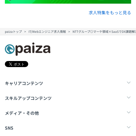
求人特集をもっと見る
paizaトップ
IT/Webエンジニア求人情報
NTTグループ◎マーケ領域×SaaSでDX課題
キャリアコンテンツ
転職・キャリア
未経験転職
新卒就活
スキルアップコンテンツ
学習
スキルチェック
マンガ・ゲーム
メディア・その他
Tech Team Journal
paiza times
note
SNS