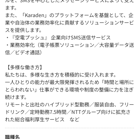
ルを、SMSを中心としたメッセージサービスによって支え
ます。
また、「Karaden」のプラットフォームを基盤として、企
業や自治体の業務効率化に貢献するソリューションサービ
スを提供します。
・『空電プッシュ』 企業向けSMS送信サービス
・業務効率化（電子帳票ソリューション／大容量データ送
信／ビデオ通話）
【多様な働き方】
私たちは、多様な生き方を積極的に受け入れます。
一人ひとりの能力が最大限発揮されるため「時間と場所に
とらわれない」仕事ができる環境や制度の整備に力を注ぎ
続けます。
リモートと出社のハイブリッド型勤務／服装自由、フリー
ドリンク／定時勤務7.5時間／NTTグループ向けに拡充さ
れた総合福利厚生サービス など
職種名