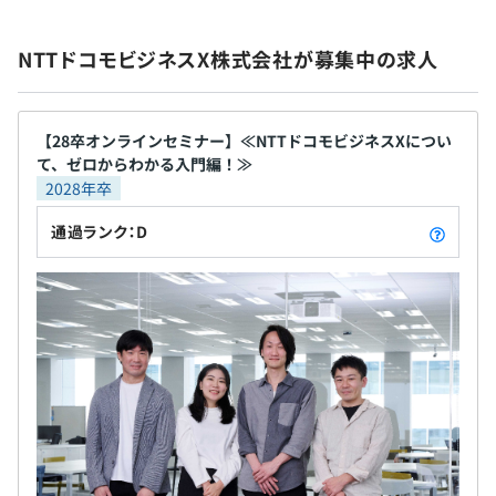
子帳票ソリューション／大容量データ送信／ビデオ
昇給：年1回（6月）
して対話をする場（キャリア面談）を設けています。日常
通話） 【多様な働き方】 私たちは、多様な生き方を
※4月に実施する前年度の評価結果に基づく。昇格した場
業務から離れて、将来のキャリアや成長についてじっくり
【職場の雰囲気】
NTTドコモビジネスX株式会社が募集中の求人
積極的に受け入れます。 一人ひとりの能力が最大限
合は昇給
話ができます。
入社年次や部署、上下の垣根を越えた適度なコミュニケー
発揮されるため「時間と場所にとらわれない」仕事
ションも活発で風通しのよい職場です。
ができる環境や制度の整備に力を注ぎ続けます。 リ
最新テクノロジーやナレッジの共有も積極的におこなわれ
モートと出社のハイブリッド型勤務／服装自由、フ
【28卒オンラインセミナー】≪NTTドコモビジネスXについ
ています。
て、ゼロからわかる入門編！≫
リードリンク／定時勤務7.5時間／NTTグループ向け
社会保険完備（健康保険・厚生年金保険、雇用保険・労災
前年度の月平均所定外労働時間の実績
2028年卒
に拡充された総合福利厚生サービス など
保険）
【保有資格】
18.1時間
APN コンサルティングパートナー | アドバンスト
前年度の有給休暇の平均取得日数
通過ランク：D
NPS® Certification
12.4日
SAP PartnerEdge Gold Partner
前事業年度の育児休業取得者数／出産者数
Salesforce 認定 Marketing Cloud コンサルタント
無期雇用
男性2人/1人
同 Marketing Cloud メールスペシャリスト
女性2人/2人
同 Marketing Cloud デベロッパー
同 Pardot コンサルタント
同 Pardot スペシャリスト
4カ月（期間中、条件の変更はありません）
TIBCO Spotfire CERTIFIED ASSOCIATE
TIBCO Spotfire CERTIFIED PROFESSIONAL
HeartCore 戦略パートナー