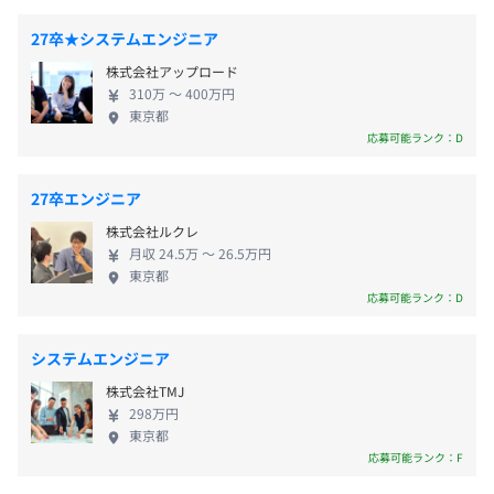
導入と、データドリブン・マーケティングによって、
自己啓発支援の有無及びその内容
■育児・介護休暇をはじめとした各種休暇休職制度
カスタマーエクスペリエンスの向上を図り、企業と
27卒★システムエンジニア
・資格取得奨励金制度
など
顧客の “絆（エンゲージメント）” を創出し、売上向
各種研修制度をはじめ、資格取得奨励金制度などで長期的
株式会社アップロード
キャリアアップや転向を考え、自ら手を上げて資格取得を
上につながるマーケティング・ソリューションを提
な成長を支援します。
310万 〜 400万円
おこなう人を支援する制度です。
供します。 ・顧客ID・データ統合 ・データ分析・活
◆基礎スキルプログラム
東京都
会社の指定する対象資格の資格試験に合格し、資格を取得
用 ・カスタマーエクスペリエンス ・顧客接点構築 ◆
当社ならびにNTTグループにおける必須学習
応募可能ランク：D
した場合には、受験料を会社が支援します。
・通勤費支給
データ活用ソリューション事業 データ解析とデータ
◆専門スキルプログラム
∟通勤費はオフィスへの出社日数に応じて実費分（自宅と
統合のグローバルリーダーであるTIBCOとの提携に
各職種における業務遂行に必要な資格スキルプロフェッシ
27卒エンジニア
・グローバルで活躍する能力の支援
オフィスの往復交通費）を支給します。
より、あらゆるデータの収集・統合・管理から、解
ョナル育成
会社指定のオンライン英会話スクールの受講において所定
株式会社ルクレ
・リモート勤務手当
析・可視化／共有・予測／検知まで、データ活用の
◆フォロワーシップ／リーダーシッププログラム
月収 24.5万 〜 26.5万円
条件を満たして受講終了された場合は、受講料の半額支援
・裁量労働手当 など
すべてをワンプラットフォームで実現します。 ・デ
リーダーとして考えるべきこと、実践すべきことを学ぶ研
東京都
します。
ータ解析プロダクト ・データ管理・統合プロダクト
修（管理者およびその候補向け）
応募可能ランク：D
キャリアコンサルティング制度の有無及びその内容
◆コミュニケーション・サービス事業 企業と顧客と
◆資格取得奨励金制度 ほか
の迅速・円滑なコミュニケーション・チャネルを、
・キャリア面談
システムエンジニア
SMSを中心としたメッセージサービスによって支え
賞与：年2回（6月・12月）
教育研修プログラムを最大限活用して自身のキャリアアッ
株式会社TMJ
ます。 また、「Karaden」のプラットフォームを基
※前年度の評価結果に基づいて算定
プにつなげるためには、
298万円
盤として、企業や自治体の業務効率化に貢献するソ
現状のスキルや課題についての的確な認識と、将来に向け
相談のうえ、ご希望のマシンを支給いたします
東京都
リューションサービスを提供します。 ・『空電プッ
ての明確なキャリアプランが必要と考えています。
応募可能ランク：F
シュ』 企業向けSMS送信サービス ・業務効率化（電
そのために、上司と部下の間でキャリアや育成プランに関