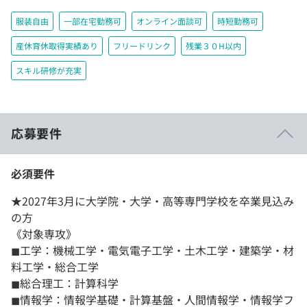
服装自由
一部在宅勤務可
オンライン面談可
時短勤務可
産休育休取得実績あり
フリードリンク
残業３０H以内
スキル研修が充実
応募要件
必須要件
★2027年3月に大学院・大学・高等専門学校を卒業見込み
の方
《対象専攻》
◼︎工学：機械工学・電気電子工学・土木工学・建築学・材
料工学・総合工学
◼︎総合理工：計算科学
◼︎情報学：情報学基礎・計算基盤・人間情報学・情報学フ