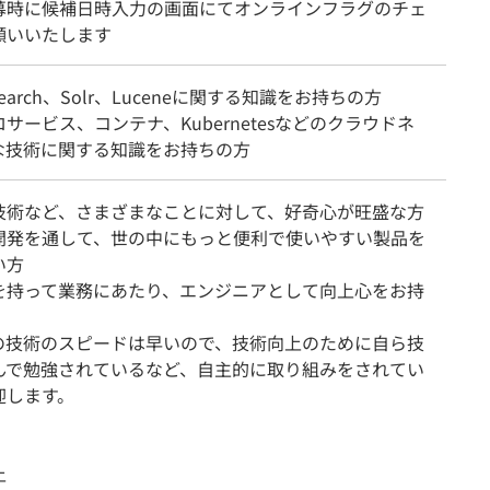
募時に候補日時入力の画面にてオンラインフラグのチェ
願いいたします
icsearch、Solr、Luceneに関する知識をお持ちの方
サービス、コンテナ、Kubernetesなどのクラウドネ
な技術に関する知識をお持ちの方
技術など、さまざまなことに対して、好奇心が旺盛な方
開発を通して、世の中にもっと便利で使いやすい製品を
い方
を持って業務にあたり、エンジニアとして向上心をお持
界の技術のスピードは早いので、技術向上のために自ら技
んで勉強されているなど、自主的に取り組みをされてい
迎します。
上