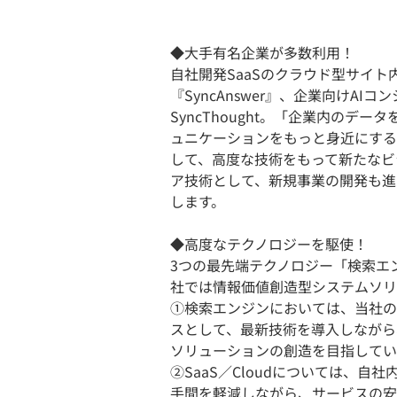
◆大手有名企業が多数利用！
自社開発SaaSのクラウド型サイト内検
『SyncAnswer』、企業向けAIコ
SyncThought。「企業内のデ
ュニケーションをもっと身近にする
して、高度な技術をもって新たなビ
ア技術として、新規事業の開発も進
します。
◆高度なテクノロジーを駆使！
3つの最先端テクノロジー「検索エン
社では情報価値創造型システムソリ
①検索エンジンにおいては、当社の強
スとして、最新技術を導入しながら
ソリューションの創造を目指してい
②SaaS／Cloudについては、
手間を軽減しながら、サービスの安