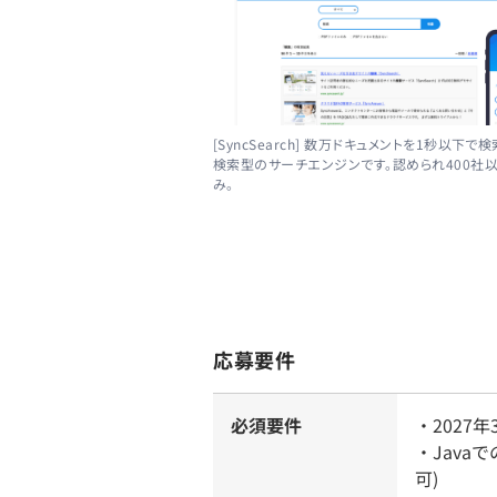
[SyncSearch] 数万ドキュメントを1秒以下で
検索型のサーチエンジンです。認められ400社
み。
応募要件
必須要件
・2027
・Jav
可)