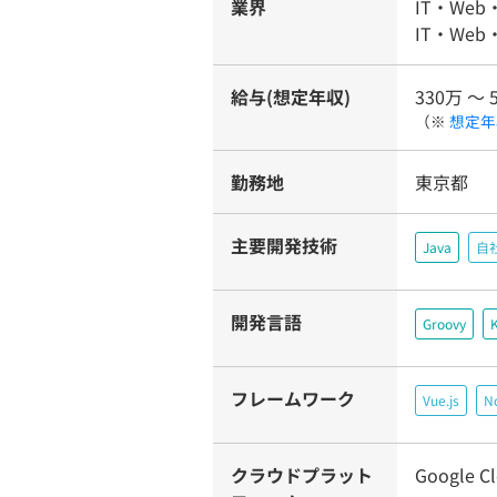
業界
IT・Web
IT・Web
給与(想定年収)
330万 〜 
（※
想定年
勤務地
東京都
主要開発技術
Java
自
開発言語
Groovy
K
フレームワーク
Vue.js
No
クラウドプラット
Google Cl