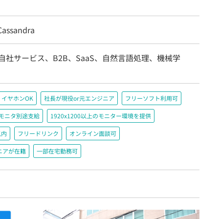
assandra
自社サービス、B2B、SaaS、自然言語処理、機械学
イヤホンOK
社長が現役or元エンジニア
フリーソフト利用可
＋モニタ別途支給
1920x1200以上のモニター環境を提供
以内
フリードリンク
オンライン面談可
ニアが在籍
一部在宅勤務可