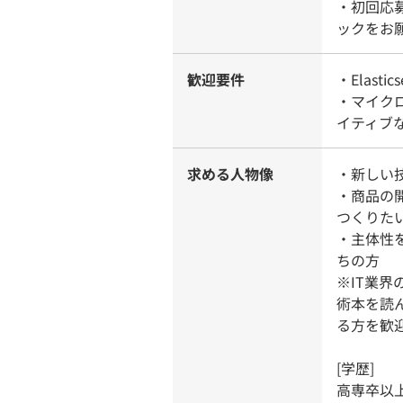
・初回応
ックをお
歓迎要件
・Elast
・マイクロ
イティブ
求める人物像
・新しい
・商品の
つくりた
・主体性
ちの方
※IT業
術本を読
る方を歓
[学歴]
高専卒以