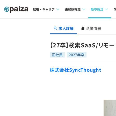
転職・キャリア
未経験転職
新卒就活
求人検索
求人検索
求人検索
求人詳細
企業情報
本選考
インタビュー
インタビュー
インターン
【27卒】検索SaaS/リ
転職成功ガイド
転職成功ガイド
正社員
2027年卒
新卒エージェ
転職エージェント
株式会社SyncThought
イベント・セ
インタビュー
就活成功ガイ