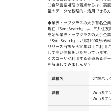
③自然言語処理の観点からは、高度
量のデータを戦略的に活用できる方
◆業界トップクラスの大手有名企業
現在『SyncSearch』は、三井
を始め業界トップクラスの大手企業
「SyncSearch」は月間100
リリース当初から10年以上ご利用
して高い信頼をいただいています。
くのユーザが利用する価値あるデー
を解決してみませんか？
職種名
27卒バ
職種
Web系
Web系