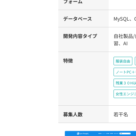
フォーム
データベース
MySQL、C
開発内容タイプ
自社製品/
習、AI
特徴
服装自由
ノートPC
残業３０H
女性エンジ
募集人数
若干名