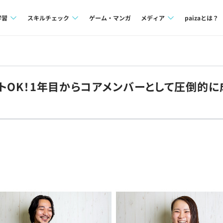
学習
スキルチェック
ゲーム・マンガ
メディア
paizaとは？
講座一覧
プログラミング言語
Tech Team Journal
問題集
SQL
paiza times
モートOK！1年目からコアメンバーとして圧倒的
4択課題
評価結果一覧
note
ント
ナレッジ
再チャレンジ結果一覧
ミナー
リファレンス
プラン
ド
個人向けプラン
法人向けプラン
学校向けプラン