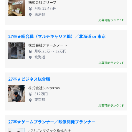
に推奨される研修カリキュラムの他、ビジネススキル研修
株式会社クリーブ
に関係なく、誰もがオリジナルタイトルの企画を提
JR中央・総武線「御茶ノ水駅」聖橋口より徒歩9分
月収 22.4万円
もあります。
出できるボトムアップ型開発制度、「ギアプロジェ
JR各線「神田駅」4番／北口より徒歩10分
開発マシンは数年ごとに最新デスクトップ機種へ、プロジ
東京都
自己啓発支援の有無及びその内容
クト」もあります。 ■年次、職種、関係なし。誰も
ェクト用途に合わせて変更します。デスクはモニタが2～3
応募可能ランク：F
■カンファレンスへの参加
が自由にアイデアを出せる。実行できる。 企画には
（※
想定年収
は年収提示額を保証するものではありません）
枚置ける幅160cm。
CEDEC（Computer Entertainment Developers
プランナーだけでなく、グラフィックデザイナーや
27卒★総合職（マルチキャリア職）／北海道 or 東京
Conference）、GDC（Game Developers
プログラマも関わります。新卒入社早々に『ポケモ
株式会社ファームノート
Conference）、E3（Electronic Entertainment Expo）、
ン』の新作タイトルのコンセプトアートを任された
月収 25万 〜 32万円
その他のカンファレンスや勉強会も、業務に役立ちそうな
■時差出勤制
メンバーや、20代でディレクターを任されたメンバ
プロジェクトごとに選択
北海道
ものであれば希望申請により業務の一貫として参加するこ
原則10：00〜19：00の勤務（標準労働時間：8時間／
ーもいます。年次や職種の垣根がなくフラットで風通
応募可能ランク：F
とが可能です。
日）
しが良い社風が、ゲームフリークの長所です。 ■進
◎始業時間を8:00〜10:00の間で自由に決定できます
化しつづける、開発環境。自社エンジンの開発も担
27卒★ビジネス総合職
■教育支援制度
う、研究開発部がある。 ハードやソフトの進化に伴
■若手も活躍できる風土
業務に関わる分野の外部スクールや講座等に参加し、上長
株式会社Sun terras
▼試用期間終了後
い、技術の高度化や多様化が求められています。研究
ゲームフリークには、積極的に仕事を任せていく風土があ
312万円
と定めた目標を達成すると、費用の80％が補助金として
始業時間を8：00〜10：00の間で自由に決定できます。
開発部では専門性の高いエンジニアリング環境を整
ります。新卒だからといって目立たない場所の担当になる
東京都
支給されます。回数や期間の制限なく利用することができ
休憩時間：13:00〜15:00の間で60分
備し、ライブラリの再構築、『ポケモン』開発のた
わけではなく、実力があれば大きな企画を任されます。
応募可能ランク：F
る制度です。
平均残業時間：平均35時間／月
めの自社エンジン開発など今後の新作に向けて改良
新卒入社3年目で、リーダーに抜擢され、部下を持つよう
を進めています。世界でいちばん楽しんでもらえるゲ
になった社員もいます。最年少リーダーは25歳、最年少デ
27卒★ゲームプランナー／映像開発プランナー
■勉強会やノウハウの共有
ームづくりのために、世界でいちばん適した開発環
ィレクターは27歳です。
カンファレンスの参加報告や研究開発部の成果報告、新し
ポリゴンマジック株式会社