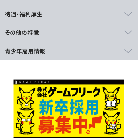
・世界中で売れているRPGの開発に携わることができま
待遇・福利厚生
す。
・プランナーだけが企画をするのではなく、プログラマも
企画について議論し、アイディアを作品に反映させること
その他の特徴
が推奨されています。
・自社で企画したものを自社で開発するため、自身のアイ
【初任給】
青少年雇用情報
ディアを作品に反映しやすい環境です。
月給：280,000円
（基本給：280,000円）
※固定残業制度なし（残業代は別途全額支給します）
※入社後2年間の修士・博士手当あり
過去３年間の新卒採用者数・離職者数
1989年：『クインティ』
【支給実績に基づくモデル年収】
1991年：『ジェリーボーイ』、『ヨッシーのたまご』
前年度 採用者数10人 離職者数0人
◼︎ディレクター
1996年：『ポケットモンスター 赤・緑』『ポケットモン
2年度前 採用者数9人 離職者数0人
～約2,300万円
スター 青』
3年度前 採用者数9人 離職者数0人
1999年：『ポケットモンスター 金・銀』
過去３年間の新卒採用者数の男女別人数
◼︎セクションディレクター
2002年：『ポケットモンスター ルビー・サファイア』
前年度 男性8人 女性2人
～約1,800万円
2006年：『ポケットモンスター ダイヤモンド・パール』
2年度前 男性8人 女性1人
・30代半ば：1,800万円
2010年：『ポケットモンスターブラック・ホワイト』
◎リモート可（在宅勤務制度あり※研修期間終了後）
3年度前 男性5人 女性4人