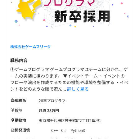
・休日出勤手当
・入社時引っ越し手当
・在宅勤務手当
・在宅勤務設備手当
・修士・博士手当（入社後2年間）
・管理職手当
・マネジメント手当
株式会社ゲームフリーク
職務内容
①ゲームプログラマ ゲームプログラマはチームに分かれ、ゲ
ームの実装に携わります。 ▼イベントチーム ・イベントの
賞与：年2回（7月、12月）
フローや演出を作成するための機能や環境を整備する ・イベ
※業績により別途決算賞与あり
ントをどのような順で遊ん...
詳しく見る
※賞与は会社業績・個人業績により変動します
職種名
28卒プログラマ
給与
月収 28万円
勤務地
東京都千代田区神田錦町2丁目2番地1
・定期昇給：年1回（4月）
・昇降格：年2回（4月／9月）
開発環境
C++
C＃
Python3