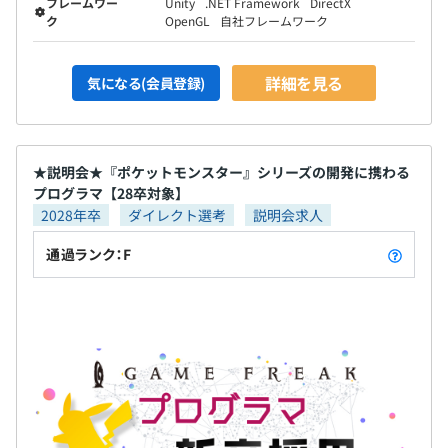
フレームワー
Unity
.NET Framework
DirectX
ク
OpenGL
自社フレームワーク
各種社会保険完備
詳細を見る
気になる(会員登録)
（雇用保険・労災保険・健康保険・厚生年金保険）
★説明会★『ポケットモンスター』シリーズの開発に携わる
無期雇用
プログラマ【28卒対象】
2028年卒
ダイレクト選考
説明会求人
通過ランク：F
3カ月（期間中、条件などの変更はありません）