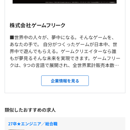
・30代前半：1,500万円
2013年：『ポケットモンスター X・Y』、『ソリティ馬』
◎転居を伴う転勤はありません。
平均勤続年数
2016年：『ポケットモンスター サン・ムーン』発売。
7.5年
◼︎リーダー
2018年：『ポケットモンスターLet’s Go! ピカチュウ・
就業場所の変更範囲
～約1,500万円
Let’s Go! イーブイ』、『ポケモンクエスト』
株式会社ゲームフリーク
＜雇入時＞
・30代半ば：1,300万円
2019年：『ポケットモンスター ソード・シールド』、
東京
・20代後半：1,100万円
■世界中の人々が、夢中になる。そんなゲームを、
『リトルタウンヒーロー』、『GIGA WRECKER ALT.』
研修の有無及び内容
＜変更範囲＞
あなたの手で。 自分がつくったゲームが日本中、世
2022年：『Pokemon LEGENDS アルセウス』、『ポケッ
会社の定める範囲
■新人研修
◼︎スタッフ
界中で遊んでもらえる。ゲームクリエイターなら誰
トモンスター スカーレット・バイオレット』
入社後の3カ月は個人の資質・能力・志向に合わせた研修
～約850万円
もが夢見るそんな未来を実現できます。ゲームフリー
2024年：『ソリティ馬 Ride On!』、『パンドランド』
を実施する期間とします。ビジネスマナー等社会人の基本
受動喫煙防止措置に関する事項
・30代前半：850万円
クは、9つの言語で展開され、全世界累計販売本数約
2025年：『Pokemon LEGENDS Z-A』
を学んだ後、各職種別に与えられた学習目標に沿って研修
従業員に対する受動喫煙対策：屋内禁煙
・20代半ば：700万円
3億3300万本（2025年3月末時点）を誇る『ポケット
課題に取り組みます。
モンスター』シリーズを企画・開発してきました。
企業情報を見る
◼︎新卒
これまでになかった新しい『ポケモン』シリーズタ
■育成カリキュラム
～約550万円
イトルを、私たちと一緒に生み出しませんか。 ■新
・社内勉強会の開催
自ら能力伸長を求め、学習し獲得するに至る。そのような
作オリジナルゲームの企画開発。『新しい軸となる
都営新宿線「小川町駅 B7出口より徒歩3分
・カンファレンス参加
自己鍛錬のサイクルを継続させてほしいという意図のも
※モデル年収は一例です
遊びの創出』を。 つくるのは『ポケモン』シリーズ
東京メトロ丸の内線「淡路町駅」B7出口より徒歩3分
・教育支援制度（博士課程の学費など）
類似したおすすめの求人
と、社内研修カリキュラムが設定されています。受講する
※会社業績・個人業績により変動します
だけではありません。開発１部「ゲーム制作準備
東京メトロ千代田線「新御茶ノ水駅」B7出口より徒歩3分
・メンター制度
カリキュラムは、自身の弱みを補強するものから、強みを
※年収に賞与も含まれます
室」では様々な実験と試作を繰り返しながら、新し
東京メトロ半蔵門線「神保町駅」A9出口より徒歩5分
27卒★エンジニア／総合職
さらに伸ばすものまで幅広く用意されています。職種ごと
い軸となる遊びを作り出しています。入社年次や職種
東京メトロ東西線「竹橋駅」3b出口より徒歩6分