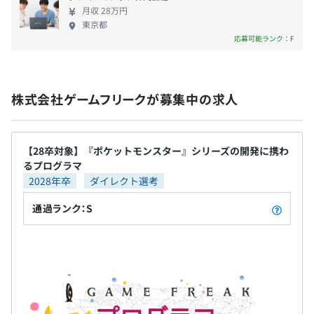
境をめざしています。 一緒に世界に誇るタイトルを
月収 28万円
く導入したツールに関する情報等、さまざまな情報共有
【年間休日127日】※2025年度
つくりませんか？
東京都
が、勉強会形式または社内クラウドで随時おこなわれてい
・完全週休2日制（土・日）
応募可能ランク：F
ます。
・週休3日制（育児・介護・看護目的のみ利用可）
各自が能力向上と業績について半期ごとに目標を立て、そ
メンター制度の有無
・祝日
れを目指して業務に取り組みます。技術力やマネジメント
・年次有給休暇（入社日付与）
あり
能力などの職能を「レイヤー」という職階として明示して
株式会社ゲームフリークが募集中の求人
・年末年始休暇
キャリアコンサルティング制度の有無及びその内容
います。明確な尺度を持つことで、上長のサポートを受け
・フレックス夏季休暇（時期をずらして夏季休暇の取得が
ながら自らの能力を高めることに対し、モチベーションを
セルフ・キャリアドック制度
可能な制度）
保ち続けることができます。
社内検定等の制度の有無及びその内容
・慶弔休暇
【28卒対象】『ポケットモンスター』シリーズの開発に携わ
なし
るプログラマ
・有給休暇取得促進制度 （ヘルシー休暇／アニバーサリ
2028年卒
ダイレクト選考
ー休暇／プロジェクト完成リフレッシュ休暇）
・1時間単位の有給休暇
従業員数245名（正社員・契約社員のみ）
通過ランク：S
前年度の月平均所定外労働時間の実績
35.0時間
前年度の有給休暇の平均取得日数
8.7日
・通勤手当（全額支給）
・時間外勤務手当