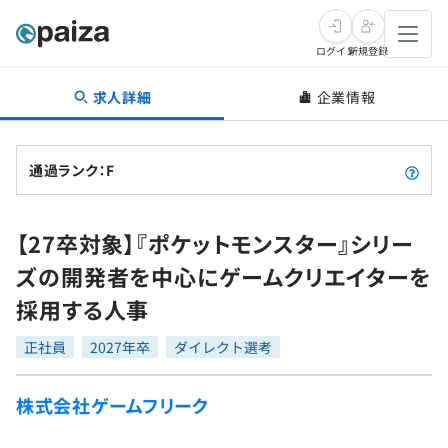
ログイン
新規登録
求人詳細
企業情報
転職・キャリア
未経験転職
求人検索
通過ランク：F
新卒就活
求人検索
インタビュー
【27卒対象】『ポケットモンスター』シリー
学習
求人検索
インタビュー
転職成功ガイド
ズの開発者を中心にゲームクリエイターを
本選考
スキルチェック
講座一覧
採用する人事
転職成功ガイド
転職エージェント
ゲーム・マンガ
インターン
プログラミング言語
正社員
問題集
2027年卒
ダイレクト選考
メディア
SQL
4択課題
株式会社ゲームフリーク
新卒エージェント
paizaとは？
Tech Team Journal
評価結果一覧
ナレッジ