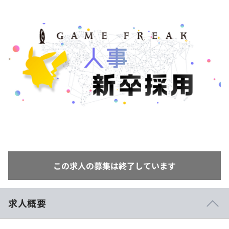
イベント・セミナー
paiza times
再チャレンジ結果一覧
リファレンス
インタビュー
note
就活成功ガイド
プラン
個人向けプラン
法人向けプラン
学校向けプラン
契約内容・クーポン
この求人の募集は終了しています
求人概要