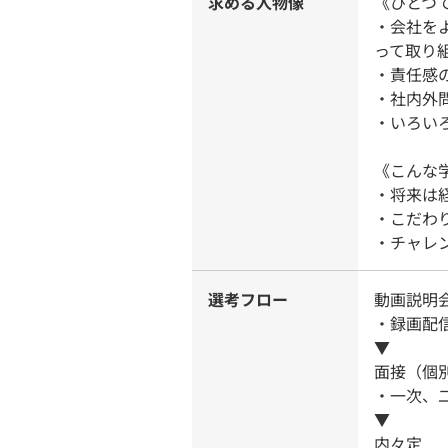
求める人物像
《ひとつ
・会社を
って取り
・責任感
・社内外
・いろい
《こんな
・将来は
・こだわ
・チャレ
選考フロー
動画説明
・録画配
▼
面接（個
・一次、
▼
内々定