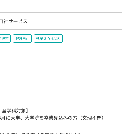
/自社サービス
面談可
服装自由
残業３０H以内
・全学科対象】
年3月に大学、大学院を卒業見込みの方（文理不問）