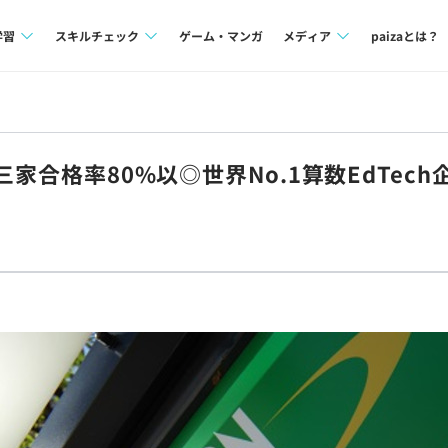
学習
スキルチェック
ゲーム・マンガ
メディア
paizaとは？
講座一覧
プログラミング言語
Tech Team Journal
問題集
SQL
paiza times
三家合格率80%以◎世界No.1算数EdTec
4択課題
評価結果一覧
note
ント
ナレッジ
再チャレンジ結果一覧
ミナー
リファレンス
プラン
ド
個人向けプラン
法人向けプラン
学校向けプラン