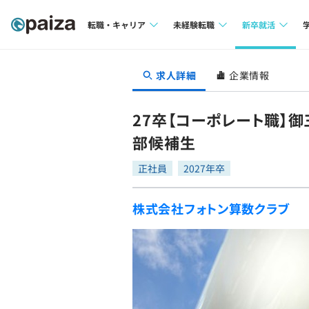
転職・キャリア
未経験転職
新卒就活
求人検索
求人検索
求人検索
求人詳細
企業情報
本選考
インタビュー
インタビュー
インターン
27卒【コーポレート職】御
転職成功ガイド
転職成功ガイド
部候補生
新卒エージェ
転職エージェント
正社員
2027年卒
イベント・セ
株式会社フォトン算数クラブ
インタビュー
就活成功ガイ