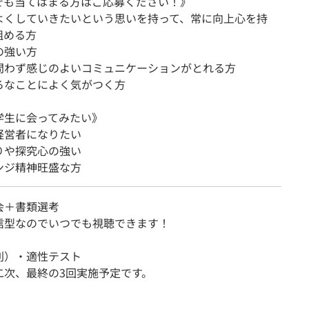
でも当てはまる方はご応募ください！》
よくしていきたいという思いを持って、常に向上心を持
組める方
の強い方
問わず感じのよいコミュニケーションがとれる方
ろなことによく気がつく方
学生に会ってみたい》
経営者になりたい
りや探究心の強い
ンジ精神旺盛な方
会＋書類選考
信型なのでいつでも視聴できます！
別）・適性テスト
二次、最終の3回実施予定です。