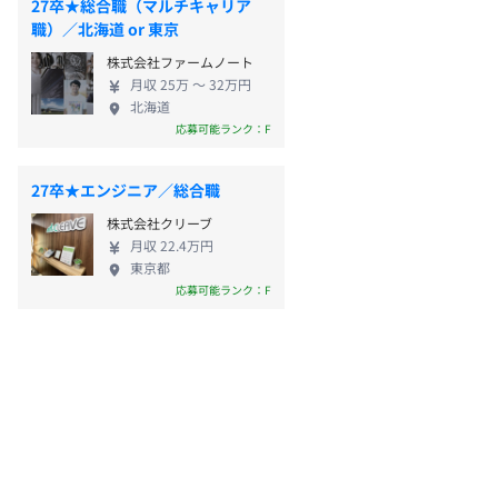
27卒★総合職（マルチキャリア
職）／北海道 or 東京
株式会社ファームノート
月収 25万 〜 32万円
北海道
応募可能ランク：F
27卒★エンジニア／総合職
株式会社クリーブ
月収 22.4万円
東京都
応募可能ランク：F