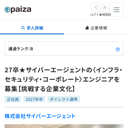
ログイン
新規登録
求人詳細
企業情報
転職・キャリア
未経験転職
求人検索
通過ランク：B
新卒就活
求人検索
インタビュー
27卒★サイバーエージェントの〈インフラ・
学習
求人検索
インタビュー
転職成功ガイド
セキュリティ・コーポレート〉エンジニアを
本選考
スキルチェック
講座一覧
募集【挑戦する企業文化】
転職成功ガイド
転職エージェント
ゲーム・マンガ
インターン
プログラミング言語
正社員
問題集
2027年卒
ダイレクト選考
メディア
SQL
4択課題
株式会社サイバーエージェント
新卒エージェント
paizaとは？
Tech Team Journal
評価結果一覧
ナレッジ