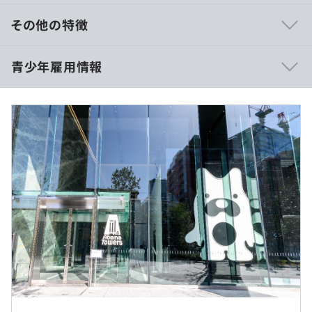
代行する担当者を設置することで、技術者が開発に集中で
きる環境を整えます。
その他の特徴
◆プライベートリモート
①能力別給与体系（最低年俸504万円～／個々人の能力別
青少年雇用情報
育児や介護など私的な理由を基にした在宅勤務制度です｡
に当社独自の基準で評価）
※想定される利用のケースは
･ご家族の体調不良で一時的にそばにいる時間を増やした
②エキスパート認定（最低年俸720万円～／高度な技術や
い
実績、成果をお持ちの方が対象）
･育児のサポートで週に1回程度､自宅にて業務を行いたい
豊富なサービス開発経験や特定の技術領域への顕著な知見
平均勤続年数
･ご自身の怪我などで一時的に自宅にて業務を行いたい
をお持ちの学生を対象に実績を総合的に査定し評価。査定
5.5年
などです｡
対象は技術的スキルや実績、AI等の要素技術研究成果、執
※新型コロナウイルス感染症拡大防止の観点でのリモート
筆した論文、当社での就業経験（インターン、アルバイ
ワークについては、別途で全社方針を定めています。
ト）です。研究の将来性や事業との相乗効果などを鑑みた
うえで、当社独自の基準で評価します。
研修の有無及び内容
◆Development Inner Sourcing
エンジニアコースの場合、入社後約1ヶ月の全体研修を行
全社で一貫したセキュリティー・ポリシーのもと、サイバ
＊＊＊＊＊＊＊＊＊＊＊＊＊＊＊＊＊
い、その後各事業部に配属されます。
ーエージェントグループ内の各組織で開発したソースコー
◾️年俸 5,040,000円〜
配属後、事業部ごとの研修やジョブローテーションを行う
◾️一部在宅勤務可
ドを相互に共有することにより、技術資産の活用を最大化
◾️月次給与 420,000円〜
場合もあります。
2020年6月より全従業員を対象に特定の曜日はリモートワ
する取り組みです。
◾️家賃補助制度
また、内定者期間にも全体研修を実施しています。研修内
ークとする「リモデイ」の運用を開始し、オフィス出勤と