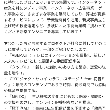
に特化したプロフェッショナル集団です。インターネット
産業を軸にメディア事業・インターネット広告事業・ゲー
ム事業など、さまざまな事業を展開しており、弊社が提供
するサービスにおいて、新機能開発や運用、新規事業立ち
上げ時の技術選定など、多岐にわたる開発業務に携わって
くださる新卒エンジニアを募集しています！
▼わたしたちが展開するプロダクトが社会に対してどのよ
うに貢献しているか、一部をご紹介いたします。
・『ABEMA』：テレビのイノベーションを目指し"新しい
未来のテレビ"として展開する動画配信事業
・『タップル』：新しい出会いのあり方を築き、恋愛の総
量を増やす。
・『プロジェクトセカイ カラフルステージ！ feat. 初音ミ
ク』：最高のコンテンツでおうち時間、待ち時間でも感動
や興奮を提供する。
・『MG-DX』：生活様式の変化にともなう医療・調剤DX
の支援をめざし、オンライン服薬指導などを推進。
・『極予測AI』：事前に広告配信効果を予測する「効果予