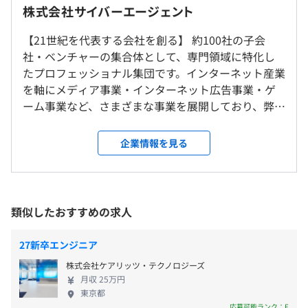
・「2駅ルール」：3万円／月
株式会社サイバーエージェント
容は毎年異なります。
リモートワークを併用するハイブリッド型の働き方を取り
◆ENERGY Wi-Fi
・勤続年数満5年経過後は「どこでもルール」：5万円／
メンター制度の有無
入れています。
業務以外の検証、研究などの目的で私用デバイスから利用
月
【21世紀を代表する会社を創る】 約100社の子会
移動を伴う社内会議や、大人数の会議は効率のよいビデオ
あり
できるWi-Fiネットワーク環境を用意しています。
社・ベンチャーの集合体として、専門領域に特化し
会議に変更する、従業員が心身をリフレッシュする機会を
〈月次給与の内訳〉
たプロフェッショナル集団です。インターネット産業
増やすなどリモートワークの利点と、チームワークや活気
・所定時間内賃金 244,308円
を軸にメディア事業・インターネット広告事業・ゲ
のよさを両立させるための施策です。
・所定時間外深夜割増賃金（46時間分） 17,343円
ーム事業など、さまざまな事業を展開しており、弊社
役員及び管理的地位にある者に占める女性の割合
・所定時間外60時間以下賃金（60時間分） 113,106円
が提供するサービスにおいて、新機能開発や運用、
◆CA BASE CAMP
◾️オフィス環境
役員18.2%
・所定時間外60時間を超える賃金（20時間分） 45,243
新規事業立ち上げ時の技術選定など、多岐にわたる
サイバーエージェントグループのエンジニア、クリエイタ
各オフィス、フロアにはアルコール消毒スプレーおよび常
企業情報を見る
管理職25.8%
円
開発業務に携わってくださる新卒エンジニアを募集
ーが参加して毎年開催される社内技術カンファレンス。最
備薬を準備、トイレにはうがい薬を設置しオフィスで働く
しています！ ▼わたしたちが展開するプロダクトが
新の技術的知見や事例の共有、社内だからこそ話せる開発
社員の健康維持に配慮しています。
※固定残業代制（超過分は別途支給）
社会に対してどのように貢献しているか、一部をご
現場のリアルな話など、エンジニア、クリエイターにとっ
※職種、能力などに応じて2年目以降は裁量労働制を適用
紹介いたします。 ・『ABEMA』：テレビのイノベー
て1年間の成果をアウトプットする場となっています。
類似したおすすめの求人
就業場所の変更範囲
・裁量労働制の場合：固定残業代の相当時間／月：時間外
ションを目指し"新しい未来のテレビ"として展開す
＜雇入時＞
46時間、深夜46時間
る動画配信事業 ・『タップル』：新しい出会いのあ
◆CAゼミ制度
27新卒エンジニア
東京本社
・月給制職種の場合：固定残業代の相当時間／月：時間外
り方を築き、恋愛の総量を増やす。 ・『プロジェク
大学における研究室やゼミのように興味関心のある研究テ
＜変更範囲＞
株式会社ケアリッツ・テクノロジーズ
80時間、深夜46時間
トセカイ カラフルステージ！ feat. 初音ミク』：最高
ーマを軸にゼミ生が集まり、研究テーマに沿って活動を行
月収 25万円
会社の定める場所（すべてのオフィス、テレワークをおこ
のコンテンツでおうち時間、待ち時間でも感動や興
う制度。事業部やサービス単位では着手が難しい領域への
東京都
なう場所を含む）、出向する場合は出向先の定める場所
奮を提供する。 ・『MG-DX』：生活様式の変化にと
技術的な取り組みや、技術者の知識向上を支援していま
応募可能ランク：F