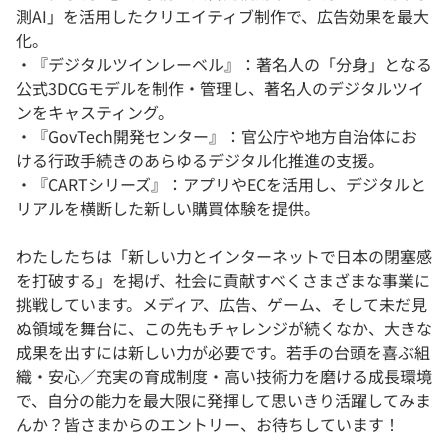
測AI」を活用したクリエイティブ制作で、広告効果を最大
化。
・『デジタルツインレーベル』：著名人の「分身」となる
公式3DCGモデルを制作・管理し、著名人のデジタルツイ
ンをキャスティング。
・『GovTech開発センター』：官公庁や地方自治体にお
ける行政手続きのあらゆるデジタル化推進の支援。
・『CARTシリーズ』：アプリやECを活用し、デジタルと
リアルを横断した新しい購買体験を提供。
わたしたちは「新しい力とインターネットで日本の閉塞感
を打破する」を掲げ、社会に貢献すべくさまざまな事業に
挑戦しています。メディア、広告、ゲーム、そして未だ見
ぬ領域を舞台に、この先もチャレンジが続くなか、大きな
成果を出すには新しい力が必要です。若手の台頭を喜ぶ組
織・安心／充実の育成制度・高い技術力を磨ける成長環境
で、自分の能力を最大限に発揮して思いきり活躍してみま
んか？皆さまからのエントリー、お待ちしています！