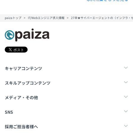
paizaトップ
IT/Webエンジニア求人情報
27卒★サイバーエージェントの〈インフラ・
キャリアコンテンツ
転職・キャリア
未経験転職
新卒就活
スキルアップコンテンツ
学習
スキルチェック
マンガ・ゲーム
メディア・その他
Tech Team Journal
paiza times
note
SNS
X
Facebook
採用ご担当者様へ