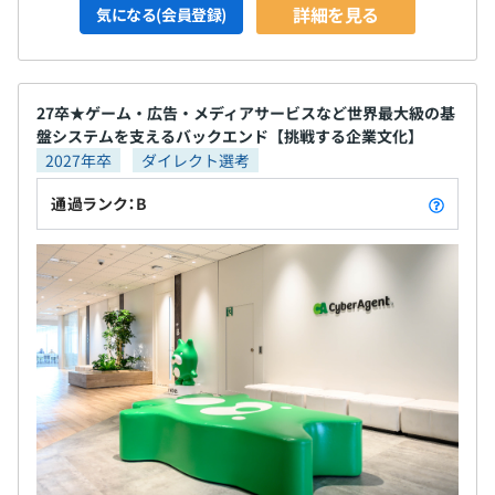
詳細を見る
気になる(会員登録)
⑥オフィス・スタジオ
#Network #Studio #Datacenter #Storage #TCP/IP #配信
#動画 #AWS #GCP #5G
27卒★ゲーム・広告・メディアサービスなど世界最大級の基
盤システムを支えるバックエンド【挑戦する企業文化】
◾️セキュリティエンジニア
2027年卒
ダイレクト選考
#情報セキュリティマネジメント #ID管理 #sso #EDR #脆
通過ランク：B
弱性診断 #ISMS #脅威分析 #CSIRT #CSPM #DevSecOps
#SCRM #脅威インテリジェンス
◾️コーポレートエンジニア
#SoE, #SAML, #OpenID Connect, #SCIM, #Google
Workspace, #Microsoft 365, #AWS,#GCP
◆エンジニア職において「JBキャリアプログラム」を採