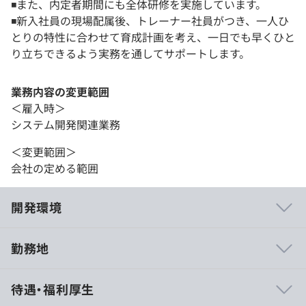
◾️また、内定者期間にも全体研修を実施しています。
◾️新入社員の現場配属後、トレーナー社員がつき、一人ひ
とりの特性に合わせて育成計画を考え、一日でも早くひと
り立ちできるよう実務を通してサポートします。
業務内容の変更範囲
＜雇入時＞
システム開発関連業務
＜変更範囲＞
会社の定める範囲
開発環境
勤務地
◆ENERGYコンシェルジュ
待遇・福利厚生
スケジュール調整、備品購入、経費精算など、事務作業を