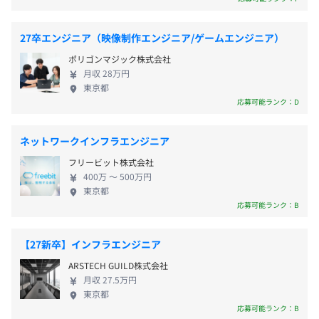
（テレワークをおこなう場所を含む）
もなう医療・調剤DXの支援をめざし、オンライン服
す。
薬指導などを推進。 ・『極予測AI』：事前に広告配
27卒エンジニア（映像制作エンジニア/ゲームエンジニア）
受動喫煙防止措置に関する事項
信効果を予測する「効果予測AI」を活用したクリエ
◆勉強会／イベント開催サポート
（※
想定年収
は年収提示額を保証するものではありません）
ポリゴンマジック株式会社
従業員に対する受動喫煙対策：屋内原則禁煙（喫煙室あ
イティブ制作で、広告効果を最大化。 ・『デジタル
勉強会開催のハードルを下げ、技術的なインプット・アウ
月収 28万円
り）
ツインレーベル』：著名人の「分身」となる公式
トプットを活性化をすることを目的とし、勉強会やイベン
東京都
3DCGモデルを制作・管理し、著名人のデジタルツイ
ト開催の支援を行う専門チームを設けています。会場手
応募可能ランク：D
10：00〜19：00
ンをキャスティング。 ・『GovTech開発センタ
配、オンライン配信や社内告知のサポートなど必要に応じ
※部署によって多少異なります。
ー』：官公庁や地方自治体における行政手続きのあ
た協力体制を整えています。
ネットワークインフラエンジニア
※エンジニアは2年目から裁量労働制適用となります。
らゆるデジタル化推進の支援。 ・『CARTシリー
フリービット株式会社
休憩時間：60分
ズ』：アプリやECを活用し、デジタルとリアルを横
400万 〜 500万円
平均残業時間：平均31時間／月
断した新しい購買体験を提供。 わたしたちは「新し
東京都
い力とインターネットで日本の閉塞感を打破する」
◆サポリスト制度
応募可能ランク：B
を掲げ、社会に貢献すべくさまざまな事業に挑戦し
技術者の業務効率向上や能力向上につながる経費を補助す
ています。メディア、広告、ゲーム、そして未だ見ぬ
る制度です。補助の対象は「サポリスト」と呼ばれるリス
【27新卒】インフラエンジニア
・完全週休2日制（土・日）
領域を舞台に、この先もチャレンジが続くなか、大
トから選ぶことが可能です。
ARSTECH GUILD株式会社
・国民の祝日
きな成果を出すには新しい力が必要です。若手の台頭
※サポリストの例
月収 27.5万円
・夏期休暇（毎年3日間）
を喜ぶ組織・安心／充実の育成制度・高い技術力を
・書籍全般
東京都
・年末年始休暇（12月29日～1月3日）
磨ける成長環境で、自分の能力を最大限に発揮して
・ディスプレイ
応募可能ランク：B