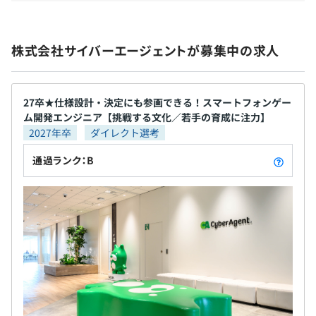
・年次有給休暇（初年度10日間）
思いきり活躍してみまんか？皆さまからのエントリ
・キーボード
・慶弔休暇
ー、お待ちしています！
・マウス、トラックボール、トラックパッド
・産前産後休暇
・液晶タブレット
株式会社サイバーエージェントが募集中の求人
・育児休暇
・ケーブル、アダプタ類
・リフレッシュ休暇「休んでファイブ」（勤続2年間で毎
・PCスタンド
年5日間）
・ノートPCクーラー、冷却台
など
27卒★仕様設計・決定にも参画できる！スマートフォンゲー
・メモリ
ム開発エンジニア【挑戦する文化／若手の育成に注力】
・CPU
2027年卒
ダイレクト選考
・内蔵HDD／SSD
・スタンディングデスク用台
通過ランク：B
・交通費支給
・資格取得費用補助
・残業手当（固定残業代制超過分別途支給）
【技術キーワード】
各種インセンティブ制度あり
◾️インフラエンジニア
①パブリッククラウド
#AWS #Azure #GoogleCloud #Docker #Kubernetes #IaC
#CI/CD #Database #Monitoring #CDN