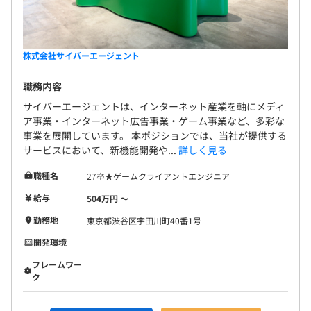
半期初に目標を立て、半期末に目標の達成度を評価しま
す。
②SRE
評価に応じて給与・年俸を見直します。
#AWS #Azure #GoogleCloud #Docker #Kubernetes
株式会社サイバーエージェント
#PlatformEngineering #SLI/SLO #DevOps
#Observability #IncidentManagement
職務内容
サイバーエージェントは、インターネット産業を軸にメディ
③IaaS開発
社会保険完備（健康保険・厚生年金加入・雇用保険・労災
ア事業・インターネット広告事業・ゲーム事業など、多彩な
#Proxmox #SDS #Ceph #NFS #iSCSI #NVMe #GPU #BGP
保険）
事業を展開しています。 本ポジションでは、当社が提供する
#EVPN/VXLAN #RoCEv2 #100GbE #400GbE #Xeon #EPYC
関東ITソフトウェア健康保険組合加入
サービスにおいて、新機能開発や...
詳しく見る
④データセンターネットワーク・サーバ・ストレージ
職種名
27卒★ゲームクライアントエンジニア
#Cisco #Juniper #Citrix #BGP #EVPN/VXLAN #Xeon
給与
504万円 〜
#EPYC #Ceph #NFS #iSCSI #NVMe
無期雇用
勤務地
東京都渋谷区宇田川町40番1号
⑤マネージドサービス開発
開発環境
#Kubernetes #ClusterAPI #Go #gRPC #MySQL
フレームワー
#Kubeflow #KServe #GPU #React #TypeScript #GitHub
6カ月（期間中、条件の変更はありません）
ク
Actions #OAuth #OpenID Connect #LXD