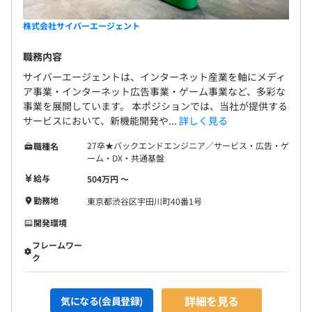
用しています。
・全社共通のジョブグレード（JBグレード）を設けてお
株式会社サイバーエージェント
り、JBグレードはJB1からJB13まで存在します。
・グレードは「職務」と「職能」で定義されており、グレ
職務内容
ードごとに求められる「職務」「職能」は社内で公開され
サイバーエージェントは、インターネット産業を軸にメディ
ています。またグレードごとに給与レンジが定められてお
ア事業・インターネット広告事業・ゲーム事業など、多彩な
り、半期ごとに評価を見直しています。
事業を展開しています。 本ポジションでは、当社が提供する
・評価制度であると同時に、職務定義やレンジごとに求め
サービスにおいて、新機能開発や...
詳しく見る
る職能をキャリアとして言語化することで、中長期的なキ
27卒★バックエンドエンジニア／サービス・広告・ゲ
職種名
ャリアを考える際のガイド的な役割を果たしています。
ーム・DX・共通基盤
・職務は「エンジニア」「マネジメント」「スペシャリス
給与
504万円 〜
ト」、キャリアとして定義されている3つのキャリアごと
勤務地
東京都渋谷区宇田川町40番1号
に、求められる職務が全社共通で定められています。職能
について「専門性」「戦略性」「業務遂行力」「オーナー
開発環境
シップ」「フォロワーシップ」の5つの項目で構成されて
フレームワー
います。
ク
詳細を見る
気になる(会員登録)