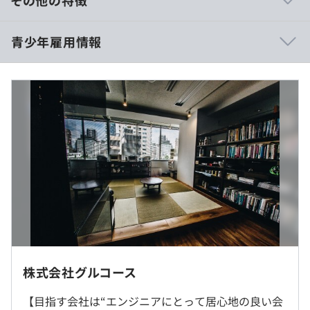
・エンジニア社長だから開発環境、ツール選定にはこだわ
っています。
■賃金形態：月給制（32万 残業代は別途支給）
青少年雇用情報
■賃金の決定方法：当社規定により決定
■基本給：32 万~
■残業代：100%支給
■その他手当：支給
mif：三菱総合研究所様がおこなった生活者30,000人、シ
過去３年間の新卒採用者数・離職者数
ニア15,000人を対象とした、2,000問からなる国内最大級
■残業代：別途支給
のアンケートを、自由自在に集計し、分析することが出来
前年度 採用者数5人 離職者数0人
るサービスの設計・実装・運用を行っています。。市場予
2年度前 採用者数3人 離職者数0人
測のための大規模アンケート集計システムの開発
3年度前 採用者数0人 離職者数0人
シラス：作家・思想家の東浩紀氏が創業したゲンロン様の
過去３年間の新卒採用者数の男女別人数
プラットフォーム。サーバレス構成された動画配信プラッ
前年度 男性5人 女性0人
トフォームのコンサルティング及び開発〜運用保守業務。
（※
想定年収
は年収提示額を保証するものではありません）
2年度前 男性3人 女性0人
3年度前 男性0人 女性0人
平均勤続年数
就業場所の変更範囲
5.0年
＜雇入時＞
株式会社グルコース
10時30分～19時30分（試用期間中）
・OJT制度
東京本社、および自宅
フレックス制コアタイム12時～16時（試用期間終了後）
先輩社員のサポートのもとOJTをおこなうので、専門知
【目指す会社は“エンジニアにとって居心地の良い会
＜変更範囲＞
休憩時間：休憩60分 ※昼食時間は業務の都合により各々