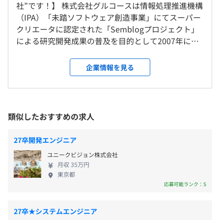
識やスキルを身につけることができます。
社”です！】 株式会社グルコースは情報処理推進機構
変更なし
の自主性に任せています
・環境構築費
研修の有無及び内容
（IPA）「未踏ソフトウェア創造事業」にてスーパー
平均残業時間：11時間/月（新卒者は基本的に6ヶ月間は
技術書やPC環境の整備のための手当あり
クリエータに認定された「Semblogプロジェクト」
自己啓発支援の有無及びその内容
残業自体発生しません）
受動喫煙防止措置に関する事項
・社員持ち回りでのライトニングトークの実施
による研究開発成果の普及を目的として2007年に設
メンター制度の有無
敷地内禁煙
・外部の勉強会の推奨
立。 現在は多種多様なウェブサービスの開発運営を
勉強会に積極的に参加してもらえるよう、費用は会社で
なし
手掛けています。 弊社の特徴は創業者をはじめ、物
企業情報を見る
負担します（事前に稟議は必要です）
キャリアコンサルティング制度の有無及びその内容
作りにストイックに取り組むエンジニア、クリエータ
＜年間休日120日以上＞
・エンジニアが開発しやすいオフィス環境になるよう心が
なし
ーが集結していること ものづくりが楽しくて仕方が
・完全週休2日制（土日）
都営地下鉄大江戸線、東京メトロ日比谷線「六本木駅」よ
けており
社内検定等の制度の有無及びその内容
ない、そうしたエンジニアたちが最新の技術や知識
・祝日
り徒歩8分
・高級オフィスチェア設置
AWSテクニカル認定
を追いかけながら切磋琢磨しあえるような環境だと
類似したおすすめの求人
・年末年始
東京メトロ南北線「六本木一丁目駅」より徒歩5分
・モニター支給
自負しています。 個々のエンジニアの技術選定/実装
・夏季休暇あり
都営地下鉄大江戸線、東京メトロ南北線「麻布十番駅」よ
・社食サービス導入、飲み物飲み放題
方法に対する裁量の範囲を広くしており、一人一人
・有給休暇
27卒開発エンジニア
り徒歩10分
・在宅勤務が中心の従業員にはリモートワーク手当を環境
がサービスを良くする/成功させることにコミットで
整備費として支給しています。
ユニークビジョン株式会社
きる環境です。 エンジニアとして技術力を高めた
前年度の月平均所定外労働時間の実績
月収 35万円
い、世の中に少しでも役に立つサービスが作りた
11.0時間
東京都
い、新しいアイディアを実現させてみたい。 そんな
前年度の有給休暇の平均取得日数
応募可能ランク：S
・残業代100％支給
好奇心旺盛なエンジニアからの応募をお待ちしてい
16.0日
・交通費支給（5万円まで）
入社時に最新のMacbook Proを支給
ます
前事業年度の育児休業取得者数／出産者数
・開発環境構築費（月1万円まで）
27卒★システムエンジニア
月1万円までの開発環境構築費を利用可能。