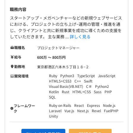
職務内容
スタートアップ・メガベンチャーなどの新規ウェブサービス
代表である安達自身がエンジニアであることから、
における、プロジェクトの立ち上げ~運用の管理・推進を通
じ、クライアントと共に新規事業を成功に導くための支援を
エンジニアの技術的知識、実装力、専門性などを鑑みエン
していただきます。 主な業務 ...
詳しく見る
ジニアがエンジニアを評価する社風です。
職種名
プロジェクトマネージャー
入社後は四半期毎に面談、振り返りをおこなうなど互いの
給与
600万 〜 800万円
期待感を伝える機会を作っています。
その後も半期毎に面談を行い、それまでの業務内容や成長
勤務地
東京都港区六本木５丁目１８−２
を元に評価を行っています。
Ruby
Python3
TypeScript
JavaScript
開発環境
HTML5+CSS3
C++
Swift
Visual Basic(VB.NET)
C＃
Python2
Kotlin
Rust
HTML+CSS
Sass
PHP
SQL
エンジニア30名、PM5名、デザイナー2名で構成されてい
Ruby on Rails
React
Express
Node.js
フレームワー
ます。
Laravel
Vue.js
Next.js
Revel
FuelPHP
ク
Unity
エンジニアの多くはフルスタックでフロントエンド・バッ
クエンド・インフラ問わず活躍していますが
本人の得意や伸ばしたい技術分野に併せて各パートの専門