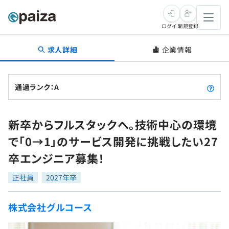
ログイン
新規登録
求人詳細
企業情報
転職・キャリア
未経験転職
求人検索
通過ランク：A
新卒就活
求人検索
インタビュー
新卒からフルスタックへ。技術中心の環境
学習
求人検索
インタビュー
転職成功ガイド
で「0→1」のサービス開発に挑戦したい27
本選考
スキルチェック
講座一覧
卒エンジニア募集！
転職成功ガイド
転職エージェント
ゲーム・マンガ
インターン
プログラミング言語
正社員
問題集
2027年卒
メディア
SQL
4択課題
株式会社グルコース
新卒エージェント
paizaとは？
Tech Team Journal
評価結果一覧
ナレッジ