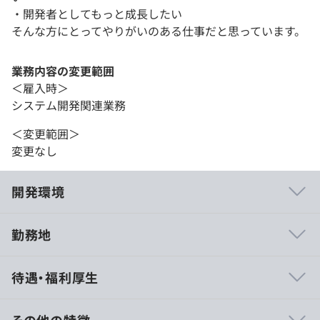
・開発者としてもっと成長したい
そんな方にとってやりがいのある仕事だと思っています。
業務内容の変更範囲
＜雇入時＞
システム開発関連業務
＜変更範囲＞
変更なし
開発環境
勤務地
・少数精鋭だからこそ、何事もフットワークが軽く対応で
待遇・福利厚生
きます。
・ほぼエンジニアで構成されているため、エンジニア中心
で会社が動いています。
その他の特徴