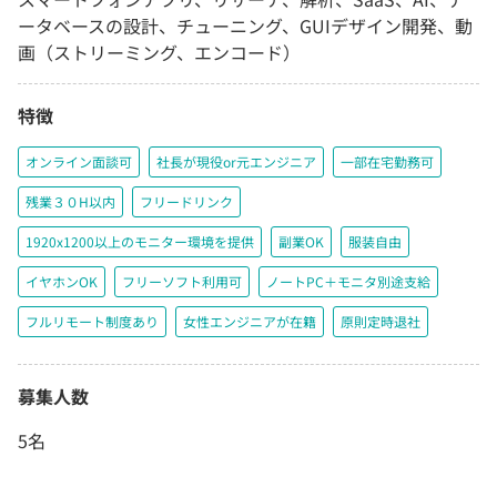
ータベースの設計、チューニング、GUIデザイン開発、動
画（ストリーミング、エンコード）
特徴
オンライン面談可
社長が現役or元エンジニア
一部在宅勤務可
残業３０H以内
フリードリンク
1920x1200以上のモニター環境を提供
副業OK
服装自由
イヤホンOK
フリーソフト利用可
ノートPC＋モニタ別途支給
フルリモート制度あり
女性エンジニアが在籍
原則定時退社
募集人数
5名