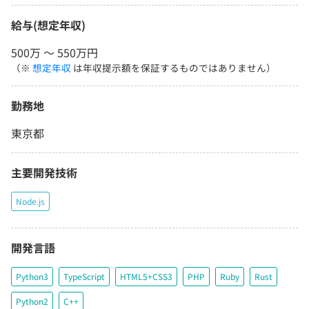
給与(想定年収)
500万 〜 550万円
（※
想定年収
は年収提示額を保証するものではありません）
勤務地
東京都
主要開発技術
Node.js
開発言語
Python3
TypeScript
HTML5+CSS3
PHP
Ruby
Rust
Python2
C++