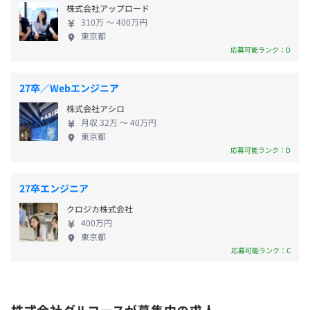
・リモートワーク手当（5,000円）
モニター別途支給
男性0人/0人
株式会社アップロード
・住宅手当あり：家賃50%負担、上限5万円（月）
女性2人/1人
310万 〜 400万円
東京都
役員及び管理的地位にある者に占める女性の割合
応募可能ランク：D
役員0.0%
プロジェクトごとに選択、アジャイル、ペアプロ、チケッ
管理職0.0%
業績連動賞与：年1回（年度末）
27卒／Webエンジニア
ト駆動開発、プロトタイピング
株式会社アシロ
月収 32万 〜 40万円
東京都
応募可能ランク：D
昇給：年1回
27卒エンジニア
クロジカ株式会社
関東ITソフトウェア健康保険組合加入
400万円
東京都
健康保険・厚生年金加入、雇用保険・労災保険適用
Chef、Docker、Terraform、AWS CloudFormation、
応募可能ランク：C
Kubernetes、Docker Swarm、Amazon Elastic
Kubernetes Service、Amazon CloudWatch
無期雇用
株式会社グルコースが募集中の求人