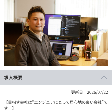
イベント・セミナー
paiza times
再チャレンジ結果一覧
リファレンス
インタビュー
note
就活成功ガイド
プラン
個人向けプラン
法人向けプラン
学校向けプラン
求人概要
契約内容・クーポン
更新日：2026/07/22
【目指す会社は“エンジニアにとって居心地の良い会社”で
す！】