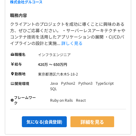
株式会社グルコース
職務内容
クライアントのプロジェクトを成功に導くことに興味のある
方、ぜひご応募ください。 ・サーバーレスアーキテクチャや
コンテナ技術を活用したアプリケーションの展開 ・CI/CDパ
イプラインの設計と実施...
詳しく見る
職種名
インフラエンジニア
給与
420万 〜 650万円
勤務地
東京都港区六本木5-18-2
Java
Python2
Python3
TypeScript
開発環境
SQL
フレームワー
Ruby on Rails
React
ク
詳細を見る
気になる(会員登録)