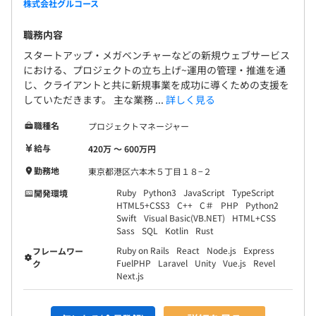
株式会社グルコース
職務内容
スタートアップ・メガベンチャーなどの新規ウェブサービス
における、プロジェクトの立ち上げ~運用の管理・推進を通
じ、クライアントと共に新規事業を成功に導くための支援を
していただきます。 主な業務 ...
詳しく見る
職種名
プロジェクトマネージャー
給与
420万 〜 600万円
勤務地
東京都港区六本木５丁目１８−２
Ruby
Python3
JavaScript
TypeScript
開発環境
HTML5+CSS3
C++
C＃
PHP
Python2
Swift
Visual Basic(VB.NET)
HTML+CSS
Sass
SQL
Kotlin
Rust
Ruby on Rails
React
Node.js
Express
フレームワー
FuelPHP
Laravel
Unity
Vue.js
Revel
ク
Next.js