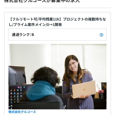
Elasticsearch
【フルリモート可/平均残業11h】プロジェクトの複数持ちな
・入社から3ヶ月間
し/プライム案件メイン/0→1開発
通過ランク：B
プロジェクト毎に毎朝15分程度の朝会があります。
仕様を策定する上で不明点があれば、社長を含め他のメン
バーに気軽に相談することが可能です。
◆エンジニアの開発環境（言語・フレームワークなど）
＜主な使用言語＞
Python3、TypeScript、Swift、JavaScript など
顧客のニーズによって変わりますが、サーバのほとんどは
AWSです。
株式会社グルコース