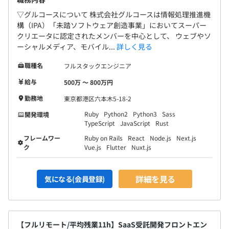
▽グルコースについて 株式会社グルコースは情報処理推進機
構（IPA）「未踏ソフトウェア創造事業」においてスーパー
クリエータに認定されたメンバーを中心として、 ウェブやソ
ーシャルメディア、モバイル...
詳しく見る
職種名
フルスタックエンジニア
給与
500万 〜 800万円
勤務地
東京都港区六本木5-18-2
Ruby
Python2
Python3
Sass
開発環境
TypeScript
JavaScript
Rust
フレームワー
Ruby on Rails
React
Node.js
Next.js
ク
Vue.js
Flutter
Nuxt.js
詳細を見る
気になる(会員登録)
【フルリモート/平均残業11h】SaaS受託開発フロントエン