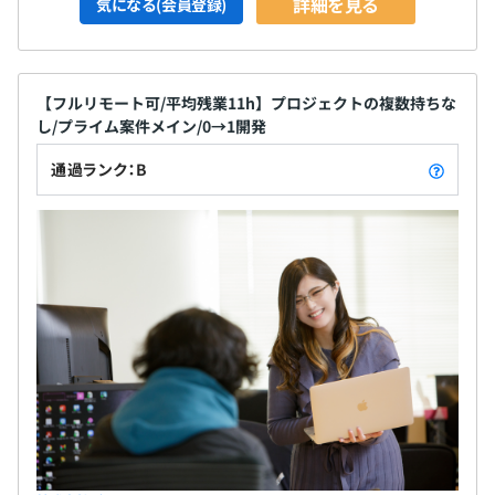
詳細を見る
気になる(会員登録)
ポジションも用意しています・
【フルリモート可/平均残業11h】プロジェクトの複数持ちな
し/プライム案件メイン/0→1開発
通過ランク：B
平均2名～6名体制で開発をおこなっております。
1プロジェクトの単位期間は短いものでおよそ2～3ヶ月く
らい、長いものだと1年程度です
リリース後の追加開発・運用もグルコースが担当すること
が多く、アジャイルに機能開発を継続して行う案件が大半
です。