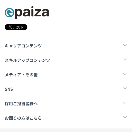
キャリアコンテンツ
転職・キャリア
未経験転職
新卒就活
スキルアップコンテンツ
学習
スキルチェック
マンガ・ゲーム
メディア・その他
Tech Team Journal
paiza times
note
SNS
X
Facebook
採用ご担当者様へ
採用・教育をお考えの企業様へ
中途求人掲載はこちら
お困りの方はこちら
paizaとは？
お問い合わせ・FAQ