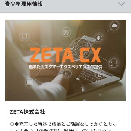
青少年雇用情報
・ひとりひとりが企業ごとに担当をもち、運用、開発をお
休憩時間：適宜休憩のご案内をします
こなっております。そのため個々の意見を最大限に生かせ
平均残業時間：オープンカンパニーのためなし
ます。
・要求されるパフォーマンスは高いですが、スキルの高い
エンジニアは思う存分チカラを発揮でき、スキルアップを
過去３年間の新卒採用者数・離職者数
目指すエンジニアにとっては自身の成長を早く感じられ
実施日のみ
前年度 採用者数6人 離職者数0人
る、よいステージになると思います。
2年度前 採用者数4人 離職者数0人
3年度前 採用者数4人 離職者数1人
過去３年間の新卒採用者数の男女別人数
オープンカンパニーのためなし
前年度 男性5人 女性1人
■花王様
2年度前 男性0人 女性4人
https://eczine.jp/news/detail/16622
3年度前 男性2人 女性2人
Web開催となります。
平均勤続年数
■コーナン商事様
オープンカンパニーのためなし
4.0年
https://eczine.jp/news/detail/16249
受動喫煙防止措置に関する事項
ZETA株式会社
敷地内禁煙
◇◆充実した待遇で成長とご活躍をしっかりとサポ
雇用形態により異なります。
研修の有無及び内容
ート！◆◇ 【企業概要】 当社は、CX（カスタマーエ