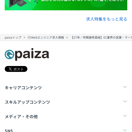
求人特集をもっと見る
paizaトップ
IT/Webエンジニア求人情報
【27卒／早期選考直結】EC業界の営業・マー
キャリアコンテンツ
転職・キャリア
未経験転職
新卒就活
スキルアップコンテンツ
学習
スキルチェック
マンガ・ゲーム
メディア・その他
Tech Team Journal
paiza times
note
SNS