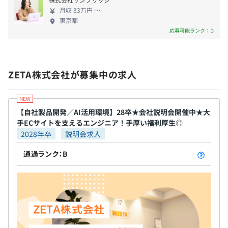
またそうした取組みによるリターンを従業員、取引
月収 33万円 〜
先、社会に還元していくこと ・Nothing is
東京都
impossibleのマインドでチャレンジを続けること
応募可能ランク：D
前年度の月平均所定外労働時間の実績
全社73名
13.0時間
前年度の有給休暇の平均取得日数
ZETA株式会社が募集中の求人
10.9日
前事業年度の育児休業取得者数／出産者数
1チーム4名程度のユニットがあり、各ユニットに所属し
男性0人/0人
ます。
【自社製品開発／AI活用環境】28卒★会社説明会開催中★大
女性3人/3人
手ECサイトを支えるエンジニア！手厚い福利厚生◎
役員及び管理的地位にある者に占める女性の割合
2028年卒
説明会求人
役員35.7%
管理職57.1%
通過ランク：B