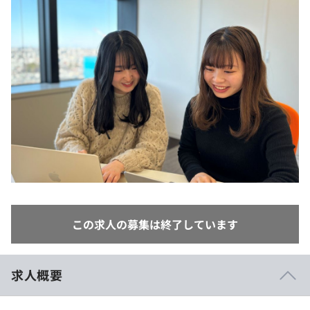
イベント・セミナー
paiza times
再チャレンジ結果一覧
リファレンス
インタビュー
note
就活成功ガイド
プラン
個人向けプラン
法人向けプラン
学校向けプラン
契約内容・クーポン
この求人の募集は終了しています
求人概要