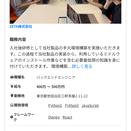
ZETA株式会社
職務内容
入社後研修として当社製品の手元環境構築を実施いただきま
す。この過程で当社製品の実装から、利用しているミドルウ
ェアのインストール作業などを含む必要最低限の知識を身に
付けていただきます。 環境構築...
詳しく見る
職種名
バックエンドエンジニア
給与
400万 〜 500万円
勤務地
東京都世田谷区三軒茶屋2-11-22
開発環境
Python2
Python3
JavaScript
フレームワー
Django
React
ク