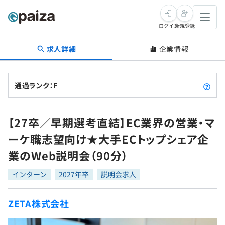
ログイン
新規登録
求人詳細
企業情報
転職・キャリア
未経験転職
求人検索
通過ランク：F
新卒就活
求人検索
インタビュー
【27卒／早期選考直結】EC業界の営業・マ
学習
求人検索
インタビュー
転職成功ガイド
ーケ職志望向け★大手ECトップシェア企
本選考
スキルチェック
講座一覧
業のWeb説明会（90分）
転職成功ガイド
転職エージェント
ゲーム・マンガ
インターン
プログラミング言語
インターン
問題集
2027年卒
説明会求人
メディア
SQL
4択課題
ZETA株式会社
新卒エージェント
paizaとは？
Tech Team Journal
評価結果一覧
ナレッジ