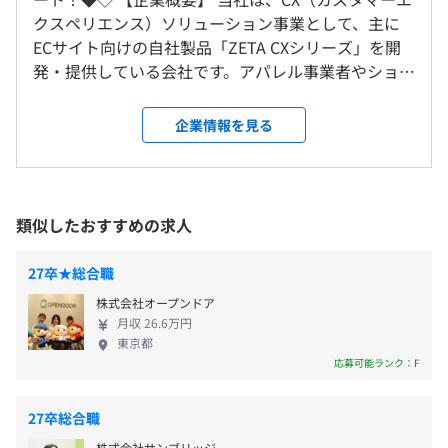
【入社後のスキルアップ支援制度】
新入社員を対象に2カ月程度の社内研修をおこなった後、
クスペリエンス）ソリューション事業として、主に
・社内発表会、勉強会の開催
OJTにて業務を覚えていただきます。
ECサイト向けの自社製品「ZETA CXシリーズ」を開
・書籍購入支援制度
自己啓発支援の有無及びその内容
発・提供している会社です。アパレル事業者やショッ
・ユニット体制での支援
雇用関係なし
・書籍購入支援
ピングセンターなどECサイトで⼤量の商品を販売し
・ChatGPTアカウント配布
・ITパスポート取得奨励金
ている事業者に対して、利用ユーザーの快適な買い
・ITパスポート取得奨励制度
企業情報を見る
・Pythonエンジニア認定試験費用補助・合格手当
物体験を目指した自社製品を提供しています。 幅広
・Pythonエンジニア認定試験費用補助・合格手当
・基本情報技術者試験（FE)、応用情報技術者試験（AP)費
い業界への導入実績があり、ECサイトのマーケティ
・基本情報技術者試験（FE)・応用情報技術者試験（AP）
用補助・合格手当
ングソリューションの分野で高い認知度を得ていま
合格報酬制度
・コワーキングスペース無料提供
す。多数の導入実績やノウハウがあるため、他社製品
類似したおすすめの求人
メンター制度の有無
では実現が難しい顧客からのご要望にも柔軟に対応
することができたり、導入後の手厚いサポートを実
あり
27卒★総合職
施しているため、多くの企業から高い評価をいただ
キャリアコンサルティング制度の有無及びその内容
【入社後の評価・キャリアパスについて】
株式会社オープンドア
いています。 現在「ZETA CXシリーズ」は10製品で
・四半期ごとに360度評価手法にて人事査定を実施してい
制度として導入されているものはございませんが、年4回
月収 26.6万円
構成されており、ECサイトのみならず、社内イント
ます。査定結果に基づき給与改定をおこなっています。査
社長と査定面談ができたり、職級制度があり、マネジメン
東京都
ラやコーポレートサイト、予約サイトなど活用いた
定のタイミングで希望者は社長と面談ができます。
ト職とスペシャリスト職を選択することができます。
応募可能ランク：F
だくサイトの幅を広げております。 【企業理念】 ・
・弊社独自の職級制度に応じて、マネジメント職とスペシ
社内検定等の制度の有無及びその内容
テクノロジーで大規模データを高速処理し、その成
ャリスト職を選択できるので、キャリアデザインができま
なし
27卒総合職
果を実際の世の中にメリットとして提供すること ・
す。
株式会社サンブリッジ