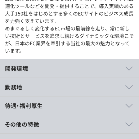
適化ツールなどを開発・提供することで、導入実績のある
大手150社をはじめとする多くのECサイトのビジネス成長
を力強く支えています。
めまぐるしく変化するEC市場の最前線を走り、常に新し
い技術とサービスを追求し続けるダイナミックな環境こそ
が、日本のEC業界を牽引する当社の最大の魅力となって
います。
開発環境
勤務地
【当社で働く魅力】
待遇・福利厚生
・エンジニアチームはWeb開発を主事業としている企業
出身者が多く、経験豊富なエンジニアが在籍しています。
・ターゲットがハイエンドのため、クライアント様はナシ
その他の特徴
ョナルクライアントと呼ばれる大手企業様がほとんどを占
めています。
15:00～17:00