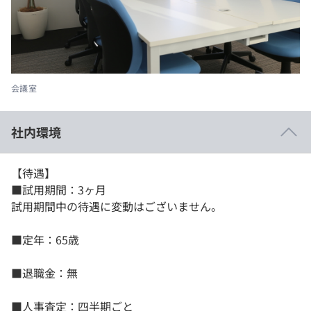
会議室
社内環境
【待遇】
■試用期間：3ヶ月
試用期間中の待遇に変動はございません。
■定年：65歳
■退職金：無
■人事査定：四半期ごと