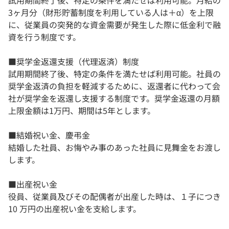
試用期間終了後、特定の条件を満たせば利用可能。月給の
3ヶ月分（財形貯蓄制度を利用している人は＋α）を上限
に、従業員の突発的な資金需要が発生した際に低金利で融
資を行う制度です。
■奨学金返還支援（代理返済）制度
試用期間終了後、特定の条件を満たせば利用可能。社員の
奨学金返済の負担を軽減するために、返還者に代わって会
社が奨学金を返還し支援する制度です。奨学金返還の月額
上限金額は1万円、期間は5年とします。
■結婚祝い金、慶弔金
結婚した社員、お悔やみ事のあった社員に見舞金をお渡し
します。
■出産祝い金
役員、従業員及びその配偶者が出産した時は、１子につき
10 万円の出産祝い金を支給します。