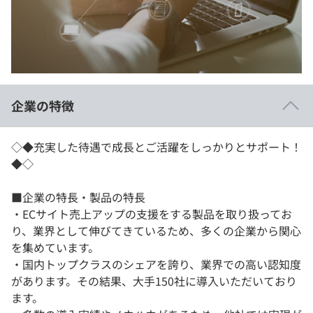
イベント・セミナー
paiza times
再チャレンジ結果一覧
リファレンス
インタビュー
note
就活成功ガイド
プラン
企業の特徴
個人向けプラン
◇◆充実した待遇で成長とご活躍をしっかりとサポート！
法人向けプラン
◆◇
学校向けプラン
■企業の特長・製品の特長
・ECサイト売上アップの支援をする製品を取り扱ってお
契約内容・クーポン
り、業界として伸びてきているため、多くの企業から関心
を集めています。
・国内トップクラスのシェアを誇り、業界での高い認知度
があります。その結果、大手150社に導入いただいており
ます。