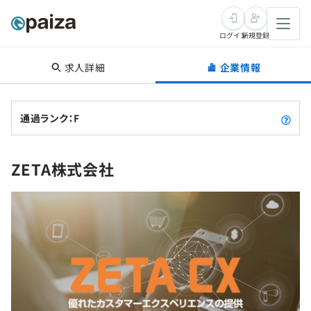
ログイン
新規登録
求人詳細
企業情報
転職・キャリア
未経験転職
求人検索
通過ランク：F
新卒就活
求人検索
インタビュー
ZETA株式会社
学習
求人検索
インタビュー
転職成功ガイド
本選考
スキルチェック
講座一覧
転職成功ガイド
転職エージェント
ゲーム・マンガ
インターン
プログラミング言語
問題集
メディア
SQL
4択課題
新卒エージェント
paizaとは？
Tech Team Journal
評価結果一覧
ナレッジ