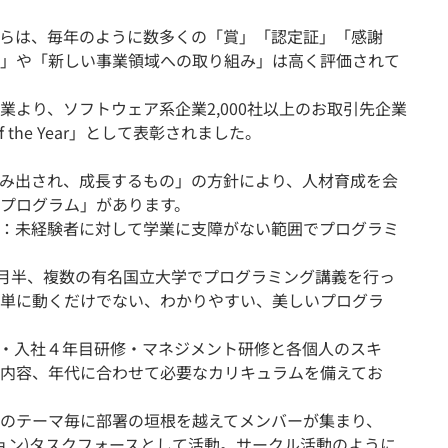
らは、毎年のように数多くの「賞」「認定証」「感謝
力」や「新しい事業領域への取り組み」は高く評価されて
より、ソフトウェア系企業2,000社以上のお取引先企業
of the Year」として表彰されました。
み出され、成長するもの」の方針により、人材育成を会
プログラム」があります。
：未経験者に対して学業に支障がない範囲でプログラミ
ケ月半、複数の有名国立大学でプログラミング講義を行っ
単に動くだけでない、わかりやすい、美しいプログラ
ー・入社４年目研修・マネジメント研修と各個人のスキ
内容、年代に合わせて必要なカリキュラムを備えてお
のテーマ毎に部署の垣根を越えてメンバーが集まり、
ション)タスクフォースとして活動。サークル活動のように