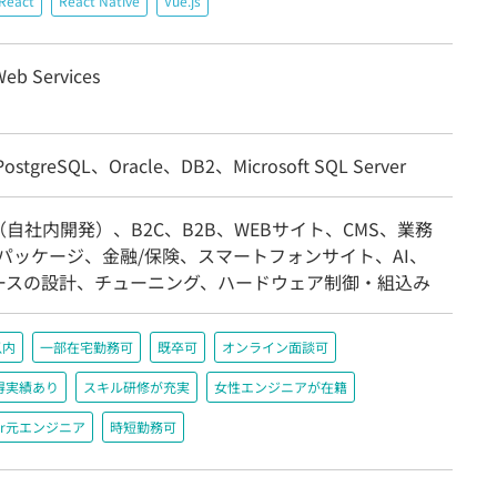
React
React Native
Vue.js
eb Services
stgreSQL、Oracle、DB2、Microsoft SQL Server
自社内開発）、B2C、B2B、WEBサイト、CMS、業務
/パッケージ、金融/保険、スマートフォンサイト、AI、
ースの設計、チューニング、ハードウェア制御・組込み
以内
一部在宅勤務可
既卒可
オンライン面談可
得実績あり
スキル研修が充実
女性エンジニアが在籍
r元エンジニア
時短勤務可