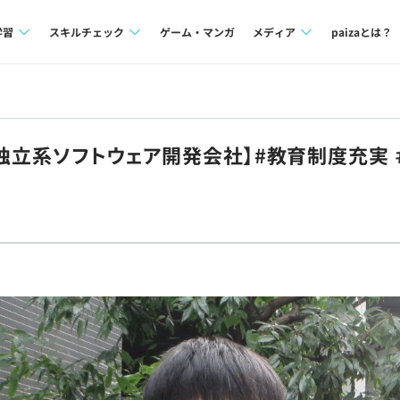
学習
スキルチェック
ゲーム・マンガ
メディア
paizaとは？
講座一覧
プログラミング言語
Tech Team Journal
問題集
SQL
paiza times
【独立系ソフトウェア開発会社】#教育制度充実 ＃
4択課題
評価結果一覧
note
ント
ナレッジ
再チャレンジ結果一覧
ミナー
リファレンス
プラン
ド
個人向けプラン
法人向けプラン
学校向けプラン