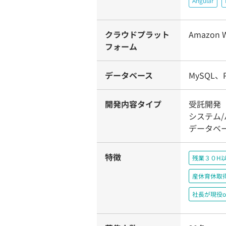
Angular
クラウドプラット
Amazon W
フォーム
データベース
MySQL、Po
開発内容タイプ
受託開発（
システム
データベ
特徴
残業３０H
産休育休取
社長が現役o