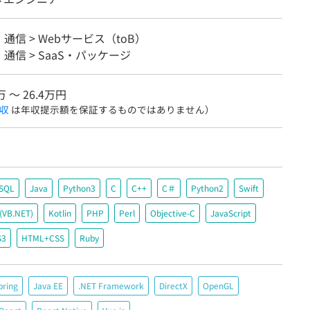
・通信 > Webサービス（toB）
・通信 > SaaS・パッケージ
万 〜 26.4万円
収
は年収提示額を保証するものではありません）
SQL
Java
Python3
C
C++
C＃
Python2
Swift
c(VB.NET)
Kotlin
PHP
Perl
Objective-C
JavaScript
S3
HTML+CSS
Ruby
pring
Java EE
.NET Framework
DirectX
OpenGL