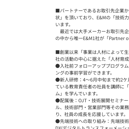
■パートナーであるお取引先企業か
状」を頂いており、E&Mの「技術
います。
最近では大手メーカーお取引先企業
の中から唯一E&M1社が「Partner 
■創業以来「事業は人材によって生
社の活動の中心に据えた「人材育成
●入社前フォローアッププログラム
ングの事前学習ができます。
●新人研修：4～6月中旬まで約2
ている教育責任者の社員を講師に「
ム」を学んでいます。
●配属後：OJT・技術展開セミナ
ル、技術部門・営業部門等その業務
り、社員の成長を応援しています。
●先端技術への取り組み：先端技術
DX(デジタルトランスフォーメー