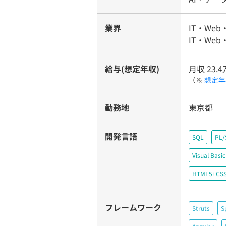
業界
IT・Web
IT・Web
給与(想定年収)
月収 23.4
（※
想定年
勤務地
東京都
開発言語
SQL
PL/
Visual Basi
HTML5+CS
フレームワーク
Struts
S