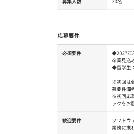
募集人数
20名
応募要件
必須要件
◆202
卒業見込
◆留学生
※初回は
募要件備
※初回応
ックをお
歓迎要件
ソフトウ
業務に携