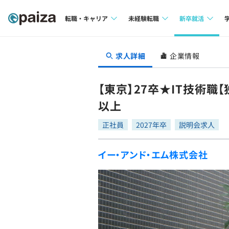
転職・キャリア
未経験転職
新卒就活
求人検索
求人検索
求人検索
求人詳細
企業情報
本選考
インタビュー
インタビュー
インターン
【東京】27卒★IT技術職
転職成功ガイド
転職成功ガイド
以上
新卒エージェ
転職エージェント
正社員
2027年卒
説明会求人
イベント・セ
イー・アンド・エム株式会社
インタビュー
就活成功ガイ