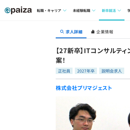
転職・キャリア
未経験転職
新卒就活
求人検索
求人検索
求人検索
求人詳細
企業情報
本選考
インタビュー
インタビュー
インターン
【27新卒】ITコンサル
転職成功ガイド
転職成功ガイド
案！
新卒エージェ
転職エージェント
正社員
2027年卒
説明会求人
イベント・セ
株式会社プリマジェスト
インタビュー
就活成功ガイ