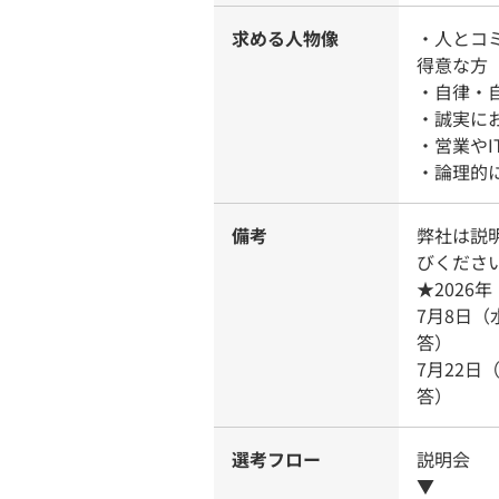
求める人物像
・人とコ
得意な方
・自律・
・誠実に
・営業や
・論理的
備考
弊社は説
びくださ
★2026
7月8日（水
答）
7月22日（
答）
選考フロー
説明会
▼