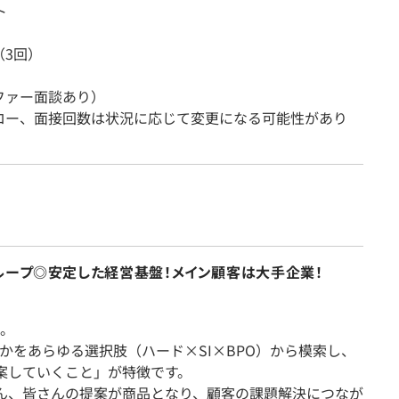
ト
（3回）
ファー面談あり）
ロー、面接回数は状況に応じて変更になる可能性があり
ループ◎安定した経営基盤！メイン顧客は大手企業！
。
かをあらゆる選択肢（ハード×SI×BPO）から模索し、
案していくこと」が特徴です。
ん、皆さんの提案が商品となり、顧客の課題解決につなが