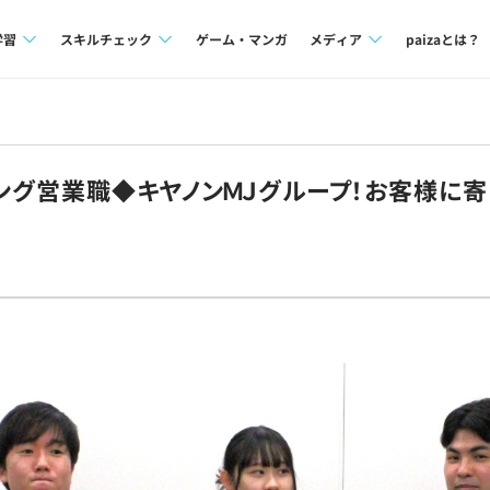
学習
スキルチェック
ゲーム・マンガ
メディア
paizaとは？
講座一覧
プログラミング言語
Tech Team Journal
問題集
SQL
paiza times
ティング営業職◆キヤノンＭＪグループ！お客様に
4択課題
評価結果一覧
note
ント
ナレッジ
再チャレンジ結果一覧
ミナー
リファレンス
プラン
ド
個人向けプラン
法人向けプラン
学校向けプラン