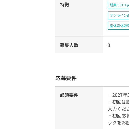
特徴
残業３０H
オンライン
産休育休取
募集人数
3
応募要件
必須要件
・2027
・初回は
入力くだ
・初回応
ックをお