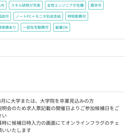
以内
スキル研修が充実
女性エンジニアが在籍
既卒可
面談可
ノートPC＋モニタ別途支給
時短勤務可
得実績あり
一部在宅勤務可
副業OK
年3月に大学または、大学院を卒業見込みの方
説明会のため求人票記載の開催日よりご参加候補日をご
さい
募時に候補日時入力の画面にてオンラインフラグのチェ
願いいたします