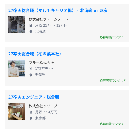
女性1人/0人
27卒★総合職（マルチキャリア職）／北海道 or 東京
役員及び管理的地位にある者に占める女性の割合
株式会社ファームノート
役員0.0%
・残業代支給（固定残業時間30時間分を超過した場合）
月収 25万 〜 32万円
管理職0.0%
・住宅手当（オフィスから2駅圏内 月30,000円支給 ※世
北海道
帯主本人に限る※新卒2年目まで対象）
応募可能ランク：F
・交通費支給（住宅手当の支給がある場合は支給なし）
・子ども手当（1人目：月20,000円、2人目以降：月
27卒★総合職（柏の葉本社）
10,000円）
フラー株式会社
373万円 〜
千葉県
応募可能ランク：F
年4回：営業職のみ
27卒★エンジニア／総合職
株式会社クリーブ
月収 22.4万円
昇給査定：年2回（1月、7月）
東京都
応募可能ランク：F