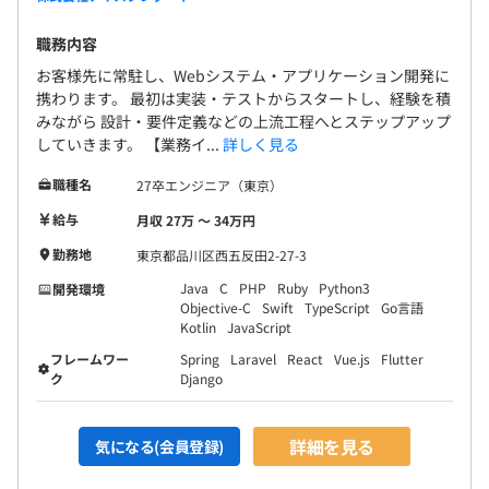
職務内容
お客様先に常駐し、Webシステム・アプリケーション開発に
携わります。 最初は実装・テストからスタートし、経験を積
みながら 設計・要件定義などの上流工程へとステップアップ
していきます。 【業務イ...
詳しく見る
職種名
27卒エンジニア（東京）
給与
月収 27万 〜 34万円
勤務地
東京都品川区西五反田2-27-3
Java
C
PHP
Ruby
Python3
開発環境
Objective-C
Swift
TypeScript
Go言語
Kotlin
JavaScript
フレームワー
Spring
Laravel
React
Vue.js
Flutter
ク
Django
詳細を見る
気になる(会員登録)