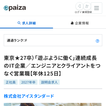
ログイン
新規登録
求人詳細
企業情報
転職・キャリア
未経験転職
求人検索
通過ランク：F
新卒就活
求人検索
インタビュー
東京★27卒）「遊ぶように働く」連続成長
学習
求人検索
インタビュー
転職成功ガイド
のIT企業／エンジニアとクライアントをつ
本選考
スキルチェック
講座一覧
なぐ営業職【年休125日】
転職成功ガイド
転職エージェント
ゲーム・マンガ
インターン
プログラミング言語
正社員
問題集
2027年卒
説明会求人
メディア
SQL
4択課題
株式会社アイスタンダード
新卒エージェント
paizaとは？
Tech Team Journal
評価結果一覧
ナレッジ