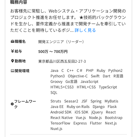
職務内容
お客様先に常駐し、Webシステム・アプリケーション開発の
プロジェクト推進をお任せします。 ★技術的バックグラウン
ドを生かし、要件定義から推進まで開発チームを牽引してい
ただくことを期待しているポジ...
詳しく見る
職種名
開発エンジニア（リーダー）
給与
500万 〜 700万円
勤務地
東京都品川区西五反田2-27-3
Java
C
C++
C＃
PHP
Ruby
Python2
開発環境
Python3
Objective-C
Swift
Dart
R言語
Groovy
Go言語
JavaScript
HTML5+CSS3
HTML+CSS
TypeScript
SQL
Struts
Seasar2
JSF
Spring
MyBatis
フレームワー
Java EE
Ruby on Rails
Django
Flask
ク
Android SDK
iOS SDK
jQuery
React
React Native
Vue.js
Node.js
Bootstrap
TensorFlow
Express
Flutter
Next.js
Nuxt.js