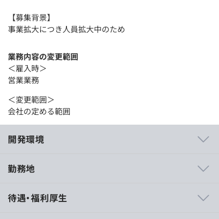
【募集背景】
事業拡大につき人員拡大中のため
業務内容の変更範囲
＜雇入時＞
営業業務
＜変更範囲＞
会社の定める範囲
開発環境
勤務地
①Udemy購入
待遇・福利厚生
②社員主体の勉強会開催
③外部研修・セミナー受講