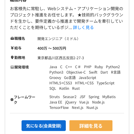
お客様先に常駐し、Webシステム・アプリケーション開発の
プロジェクト推進をお任せします。 ★技術的バックグラウン
ドを生かし、要件定義から推進まで開発チームを牽引してい
ただくことを期待しているポジ...
詳しく見る
職種名
開発エンジニア（ミドル）
給与
400万 〜 500万円
勤務地
東京都品川区西五反田2-27-3
Java
C
C++
C＃
PHP
Ruby
Python2
開発環境
Python3
Objective-C
Swift
Dart
R言語
Groovy
Go言語
JavaScript
HTML5+CSS3
HTML+CSS
TypeScript
SQL
Kotlin
Rust
Struts
Seasar2
JSF
Spring
MyBatis
フレームワー
Java EE
jQuery
Vue.js
Node.js
ク
TensorFlow
Next.js
Nuxt.js
詳細を見る
気になる(会員登録)