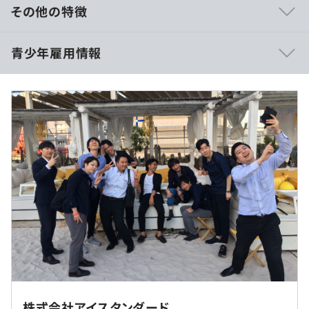
④技術書は会社で購入
その他の特徴
➄会社が定めた資格試験の受験料補助
⑥TOEIC受験料補助
【営業職】
青少年雇用情報
など、技術力向上ためにさまざまな支援制度があります。
月給：270,000円～ （営業職のみ：+インセンティブ年4
回）
※30時間分の固定残業代 52,000円を含む
※30時間を超える時間外労働分についての割増賃金は追
加で支給
過去３年間の新卒採用者数・離職者数
相談のうえ、ご希望のマシンを支給します。
前年度 採用者数12人 離職者数3人
《モデル年収》
2年度前 採用者数19人 離職者数1人
25歳 （2023年入社）年収: 480万円
3年度前 採用者数10人 離職者数1人
30歳 （2021年入社、役職あり）年収: 800万円
■社内チャットでも1on1でもいつでも社長に相談できま
過去３年間の新卒採用者数の男女別人数
す！
前年度 男性13人 女性2人
代表との距離が近いので、たとえば社内制度づくりなどで
2年度前 男性15人 女性4人
アイデアを発言した場合、代表自ら話を聞いてくれます。
3年度前 男性10人 女性0人
社員の意見も積極的に取り入れてくれるので、会社づくり
（※
想定年収
は年収提示額を保証するものではありません）
を楽しみたい方や、自分の主張をはっきり伝えられる方に
就業場所の変更範囲
向いている環境です。
＜雇入時＞
自分から現場を変えたいと伝えたら、すぐに対応してくれ
株式会社アイスタンダード