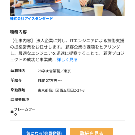
株式会社アイスタンダード
職務内容
【仕事内容】 法人企業に対し、ITエンジニアによる技術支援
の提案営業をお任せします。 顧客企業の課題をヒアリング
し、最適なエンジニアを迅速に提案することで、 顧客プロジ
ェクトの成功と事業成...
詳しく見る
職種名
28卒★営業職／東京
給与
月収 27万円 〜
勤務地
東京都品川区西五反田2-27-3
開発環境
フレームワー
ク
詳細を見る
気になる(会員登録)