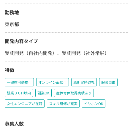
勤務地
東京都
開発内容タイプ
受託開発（自社内開発）、受託開発（社外常駐）
特徴
一部在宅勤務可
オンライン面談可
原則定時退社
服装自由
残業３０H以内
副業OK
産休育休取得実績あり
女性エンジニアが在籍
スキル研修が充実
イヤホンOK
募集人数