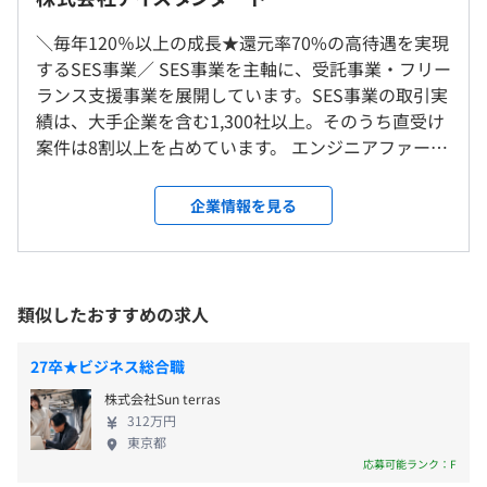
研修の有無及び内容
東京本社
るなど、社員の成長を1番に考えて動く文化が根付いてい
＜変更範囲＞
対象者：新卒全員
9：00〜18：00（実働8時間）
＼毎年120％以上の成長★還元率70%の高待遇を実現
ます。
会社の定める範囲
期間：基本3カ月（案件先参画次第終了）
休憩時間：60分 ※昼食時間は業務の都合により各々の自
するSES事業／ SES事業を主軸に、受託事業・フリー
内容：Java研修（SLスタジオコーチングサービス利用）
主性に任せています
ランス支援事業を展開しています。SES事業の取引実
自己啓発支援の有無及びその内容
平均残業時間：10~20時間程度／月
受動喫煙防止措置に関する事項
績は、大手企業を含む1,300社以上。そのうち直受け
・資格受験料補助
屋内原則禁煙（喫煙場所あり）
案件は8割以上を占めています。 エンジニアファース
4半期ごとの目標設定、振り返りによる評価をおこなって
・Udemy購入
トを徹底しており、一般的な還元率40〜60%程度の
います。
メンター制度の有無
中、当社は案件×70%を給与に還元。現場の顧客評
企業情報を見る
【年間休日：125日以上】
価に比例して、単金もどんどん上昇していきます。エ
あり
・完全週休2日制（土・日）
ンジニア全員に単金を伝える透明性の高さに魅力を
東京本社：JR五反田駅
・祝祭日
感じ、入社したメンバーも多数！ 「自分の努力しだ
全社79名
・夏期休暇
いで給料が変わる」そんな実力主義の職場だからこ
類似したおすすめの求人
・年末年始休暇
そ、ひとりひとりが自己研鑽に励み、楽しく働いて
前年度の月平均所定外労働時間の実績
・GW休暇
います！あなたの希望するキャリアに合わせて案件
18.0時間
27卒★ビジネス総合職
・有給休暇（入社時に5日付与）
にアサインしますので、すべて将来につながる有意
前年度の有給休暇の平均取得日数
株式会社Sun terras
・慶弔休暇
義な働き方を実現可能です。 ぜひ当社でスキルアッ
7.0日
312万円
・パートナー休暇（配偶者の誕生月に休暇付与）
プに貪欲になり、エンジニアとして飛躍していきま
東京都
前事業年度の育児休業取得者数／出産者数
など
せんか？
応募可能ランク：F
男性2人/2人