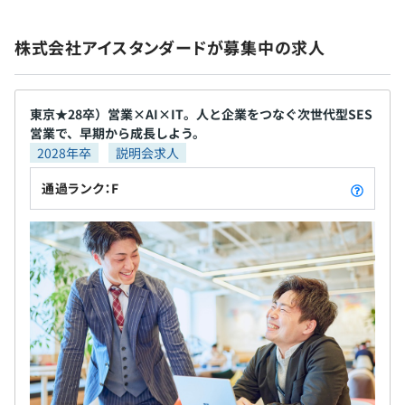
社会保険完備（健康保険・厚生年金加入・雇用保険・労災
株式会社アイスタンダードが募集中の求人
保険）
東京★28卒）営業×AI×IT。人と企業をつなぐ次世代型SES
営業で、早期から成長しよう。
無期雇用
2028年卒
説明会求人
通過ランク：F