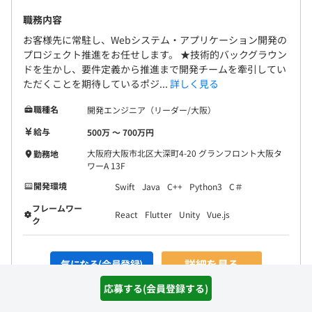
職務内容
お客様先に常駐し、Webシステム・アプリケーション開発の
プロジェクト推進をお任せします。 ★技術的バックグラウン
ドを生かし、要件定義から推進まで開発チームを牽引してい
ただくことを期待しているポジ...
詳しく見る
職種名
開発エンジニア（リーダー/大阪）
給与
500万 〜 700万円
大阪府大阪市北区大深町4-20 グランフロント大阪タ
勤務地
ワーA 13F
開発環境
Swift
Java
C++
Python3
C＃
フレームワー
React
Flutter
Unity
Vue.js
ク
詳細を見る
気になる(会員登録)
応募する(会員登録する)