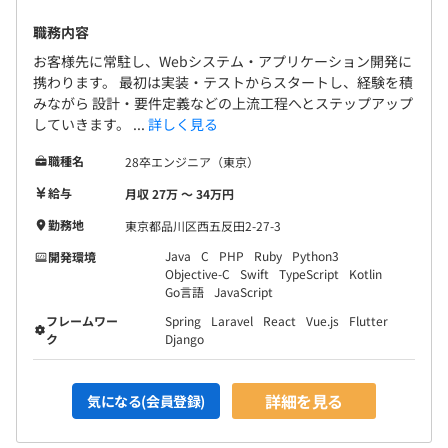
職務内容
お客様先に常駐し、Webシステム・アプリケーション開発に
携わります。 最初は実装・テストからスタートし、経験を積
みながら 設計・要件定義などの上流工程へとステップアップ
していきます。 ...
詳しく見る
職種名
28卒エンジニア（東京）
給与
月収 27万 〜 34万円
勤務地
東京都品川区西五反田2-27-3
Java
C
PHP
Ruby
Python3
開発環境
Objective-C
Swift
TypeScript
Kotlin
Go言語
JavaScript
フレームワー
Spring
Laravel
React
Vue.js
Flutter
ク
Django
詳細を見る
気になる(会員登録)