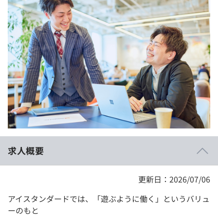
イベント・セミナー
paiza times
再チャレンジ結果一覧
リファレンス
インタビュー
note
就活成功ガイド
プラン
個人向けプラン
法人向けプラン
学校向けプラン
求人概要
契約内容・クーポン
更新日：2026/07/06
アイスタンダードでは、「遊ぶように働く」というバリュ
ーのもと