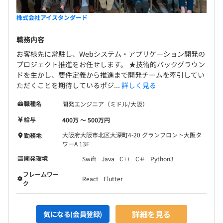
株式会社アイスタンダード
職務内容
お客様先に常駐し、Webシステム・アプリケーション開発の
プロジェクト推進をお任せします。 ★技術的バックグラウン
ドを生かし、要件定義から推進まで開発チームを牽引してい
ただくことを期待しているポジ...
詳しく見る
職種名
開発エンジニア（ミドル/大阪）
給与
400万 〜 500万円
大阪府大阪市北区大深町4-20 グランフロント大阪タ
勤務地
ワーA 13F
開発環境
Swift
Java
C++
C＃
Python3
フレームワー
React
Flutter
ク
詳細を見る
気になる(会員登録)