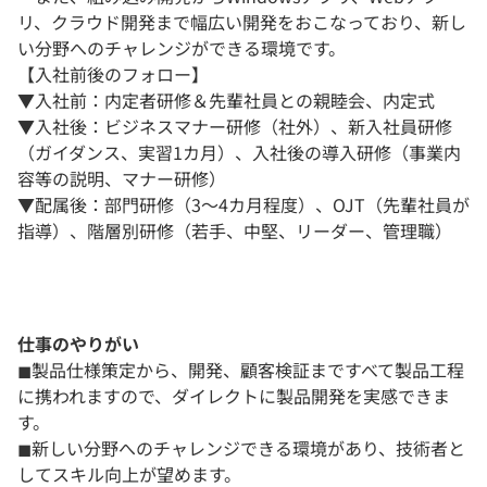
リ、クラウド開発まで幅広い開発をおこなっており、新し
い分野へのチャレンジができる環境です。
【入社前後のフォロー】
▼入社前：内定者研修＆先輩社員との親睦会、内定式
▼入社後：ビジネスマナー研修（社外）、新入社員研修
（ガイダンス、実習1カ月）、入社後の導入研修（事業内
容等の説明、マナー研修）
▼配属後：部門研修（3～4カ月程度）、OJT（先輩社員が
指導）、階層別研修（若手、中堅、リーダー、管理職）
仕事のやりがい
◼︎製品仕様策定から、開発、顧客検証まですべて製品工程
に携われますので、ダイレクトに製品開発を実感できま
す。
◼︎新しい分野へのチャレンジできる環境があり、技術者と
してスキル向上が望めます。