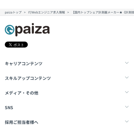
paizaトップ
IT/Webエンジニア求人情報
【国内トップシェア計測器メーカー★《計測技
キャリアコンテンツ
転職・キャリア
未経験転職
新卒就活
スキルアップコンテンツ
学習
スキルチェック
マンガ・ゲーム
メディア・その他
Tech Team Journal
paiza times
note
SNS
X
Facebook
採用ご担当者様へ