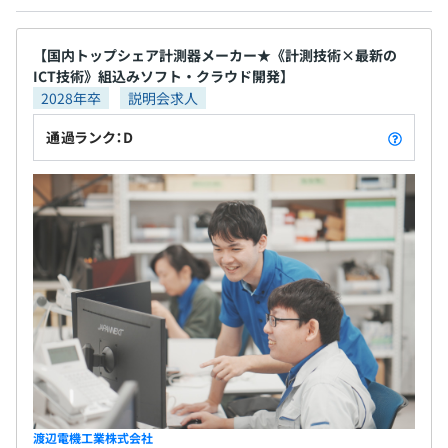
【国内トップシェア計測器メーカー★《計測技術×最新の
通信機器産業健康保険組合加入
ICT技術》組込みソフト・クラウド開発】
社会保険完備（健康保険・厚生年金加入・雇用保険・労災
2028年卒
説明会求人
保険）
通過ランク：D
無期雇用
大学卒業後、大手電機会社に入社し、エンジニアとしてオ
ーディオ製品開発に従事。
その後、ベンチャー企業にてロボット開発を担当した後、
現職に入社。Iot製品を中心に計測機器の開発を推進して
6カ月間（期間中、条件などの変更はありません）
います。
チームリーダーを中心に各メンバーのレベルに応じた開発
業務をお任せしています。
渡辺電機工業株式会社