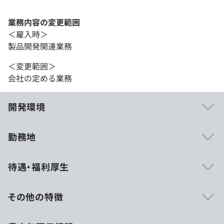
業務内容の変更範囲
＜雇入時＞
製品開発関連業務
＜変更範囲＞
会社の定める業務
開発環境
勤務地
組み込み開発者としてさらなる技術の追求、または他分野
待遇・福利厚生
へ挑戦し新しい技術の習得ができる環境が整っています。
その他の特徴
月給制
社内勉強会開催