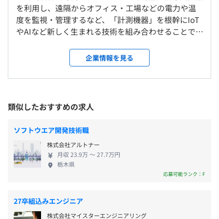
会社の定める範囲
入社前：内定者研修
8：20～17：20 （所定労働時間：8時間）
を利用し、遠隔からオフィス・工場などの電力や温
入社後：ビジネスマナー研修（社外）、新入社員研修、導
休憩時間：60分
度を監視・管理するなど、「計測機器」を根幹にIoT
入研修（事業内容等の説明、マナー研修）
平均残業時間：平均24時間／月 ※残業は月30Hまでに制
受動喫煙防止措置に関する事項
やAIなど新しく生まれる技術を組み合わせることで、
配属後：部門研修、OJT、階層別研修（若手、中堅、リー
限しています。 ※毎週水曜は定時退社日
従業員に対する受動喫煙対策：敷地内禁煙（屋外に喫煙場
省エネや省力化（生産効率向上）に貢献しています。
開発手法としては、ウォーターフォールモデルになりま
ダー、管理職）
所あり）
エンジニアは、信号変換器・デジタルパネルメータ
す。
企業情報を見る
ー、電力監視機器、計測機器以外のIoT・クラウド製
製品仕様に基づいて、機能実装とデバッグをおこないま
品など、幅広い開発に挑戦できます。特にIoT化した
す。製品仕様を考え、仕様策定をおこなう場合もありま
【年間休日128日】※暦により変動
センサー開発を得意とする当社では、常に最新技術
す。
前年度の月平均所定外労働時間の実績
・完全週休2日制（土・日）
を取りれているため、「モノづくりが大好き」「成
東京メトロ「明治神宮前駅」から徒歩6分
製品単位で開発チームが分かれており、ハードウェア担当
類似したおすすめの求人
16.0時間
・祝日
長していきたい」という方にぴったりの刺激的な環
JR「原宿駅」から徒歩10分
者とも連携しつつ開発を進めます。
前年度の有給休暇の平均取得日数
・夏季休暇（計画休暇含9日間）
境です。 完全週休2日、ノー残業デー（毎週水曜）、
JR・私鉄各線「渋谷駅」から徒歩15分
雰囲気的にも、孤立した感はなく、メンバーが協力し合い
ソフトウエア開発技術職
・年末年始休暇（計画休暇含7日間）
残業月30時間以内、年間休日125日、有給を取得しや
13.5日
ながら開発に取り組んでいます。
株式会社アルトナー
・有給休暇（半年後に付与）
すい文化など、社員全員で働きやすい職場環境づく
前事業年度の育児休業取得者数／出産者数
月収 23.9万 〜 27.7万円
・特別（慶弔）休暇
りに取り組んでいます。豊富な手当、資格取得支援も
【開発環境】
男性1人/1人
栃木県
・産休、育児休暇
用意しており、平均勤続年数は13.3年と多くの社員が
・OS：Linux／Fress OS／TI製（SYSBIOS）
女性0人/0人
応募可能ランク：F
など
長期に活躍中です！あなたも腰を据えて自社製品開
・言語：C、C++
役員及び管理的地位にある者に占める女性の割合
発に携わりませんか？
・バージョン管理：Git
役員0.0%
27卒組込みエンジニア
・開発手法：ウォーターフォール
管理職0.0%
株式会社マイスターエンジニアリング