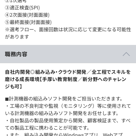
②1次選考
③適正検査(SPI)
④2次面接(対面面接)
⑤最終面接(対面面接)
※選考フロー、面接回数は状況に応じて変更になる可能性
があります
職務内容
自社内開発◎組み込み・クラウド開発／全工程でスキルを
磨ける成長環境【手厚い教育制度／新分野へのチャレン
ジも可】
◼︎計測機器の組込みソフト開発をご担当いただきます。
・工場の不良判定や監視（モニタリング）等に使用されて
いる計測機器の組み込みソフト開発をお任せします。
・自社製品の製品使用策定から開発、顧客検証まで、すべ
ての製品工程に携わることが可能です。
・また、組み込み開発からWindowsアプリ、Webアプ