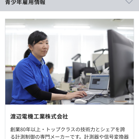
青少年雇用情報
◼︎給与
書籍・社外研修の参加費用を補償
・大卒 月給：278,000円（基本給：258,000円＋住宅補
資格取得奨励金制度・取得費用補償制度
助：20,000円）
各階層別研修
・院卒 月給：290,000円（基本給：270,000円＋住宅補
助：20,000円）
過去３年間の新卒採用者数・離職者数
※固定残業制度はありません。残業が発生した場合5分単
前年度 採用者数2人 離職者数0人
位で計測のうえ、別途全額支給します。
当社規定PCを支給
2年度前 採用者数4人 離職者数1人
※時間外労働、休日労働および深夜労働分については別途
3年度前 採用者数2人 離職者数0人
支給します。
過去３年間の新卒採用者数の男女別人数
※役職者に対しては別途手当が発生します。
前年度 男性2人 女性0人
※経験・能力を考慮の上、当社規定により決定します。
ウォーターフォール
2年度前 男性3人 女性1人
◎原則、東京本社への配属となります。
3年度前 男性2人 女性0人
◎転勤は当面ありません。
平均勤続年数
13.8年
就業場所の変更範囲
（※
想定年収
は年収提示額を保証するものではありません）
渡辺電機工業株式会社
＜雇入時＞
東京本社
創業80年以上・トップクラスの技術力とシェアを誇
研修の有無及び内容
＜変更範囲＞
る計測制御の専門メーカーです。計測器や信号変換器