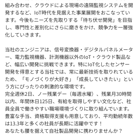
組み合わせ、クラウドによる現場の遠隔監視システムを開
発するなど、IoT時代を見据えた事業展開をおこなってい
ます。今後もニーズを先取りする「待ち伏せ開発」を目指
し、専門性と差別化にさらに磨きをかけ、競争力を一層強
化していきます。
当社のエンジニアは、信号変換器・デジタルパネルメータ
ー、電力監視機器、計測機器以外のIoT・クラウド製品な
ど、幅広い開発に挑戦できます。特にIoT化したセンサー
開発を得意とする当社では、常に最新技術を取りれている
ため、「モノづくりが大好き」「成長していきたい」とい
う方にぴったりの刺激的な環境です。
完全週休2日、ノー残業デー（毎週水曜）、残業月30時間
以内、年間休日125日、有給を取得しやすい文化など、社
員全員で働きやすい職場環境づくりに取り組んでいます。
豊富な手当、資格取得支援も用意しており、平均勤続年数
は13.3年と多くの社員が長期に活躍中です！
あなたも腰を据えて自社製品開発に携わりませんか？