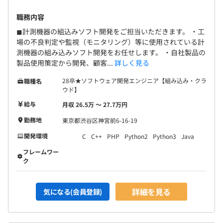
平均3～4名程度のチーム構成です。
職務内容
◼︎計測機器の組込みソフト開発をご担当いただきます。 ・工
場の不良判定や監視（モニタリング）等に使用されている計
測機器の組み込みソフト開発をお任せします。 ・自社製品の
製品使用策定から開発、顧客...
詳しく見る
28卒★ソフトウェア開発エンジニア【組み込み・クラ
職種名
ウド】
給与
月収 26.5万 〜 27.7万円
勤務地
東京都渋谷区神宮前6-16-19
開発環境
C
C++
PHP
Python2
Python3
Java
フレームワー
ク
詳細を見る
気になる(会員登録)