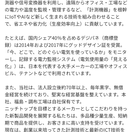
測器や信号変換器を利用し、遠隔からオフィス・工場など
の電力や温度を監視・管理するなど、「計測機器」を根幹
にIoTやAIなど新しく生まれる技術を組み合わせること
で、省エネや省力化（生産効率向上）に貢献しています。
たとえば、国内シェア40％を占めるデジパネ（商標登
録）は2014年および2017年にグッドデザイン証を受賞。
「今、どこで、どのぐらい電気を使っているか」をモニタ
ーし、記録する電力監視システム（電気使用量の「見える
化」）は、日本を代表する大手メーカーの工場やオフィス
ビル、テナントなどで利用されています。
また、当社は、法人設立後約70年以上、毎年黒字、無借
金経営を続けており、堅実な経営基盤を整えています。本
社、福島・調布工場は自社保有です。
ニッチトップを目標とするメーカーとしてこだわりを持っ
た新製品開発を展開する私たちは、多品種少量生産、短納
期で商品を提供し、お客さまに高い支持を受けています。
現在は、創業以来培ってきた計測技術と最新のICT技術を