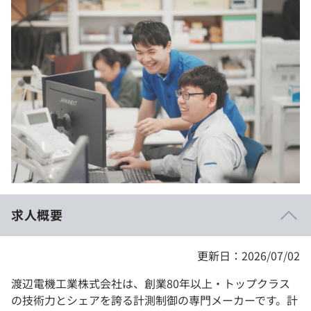
イベント・セミナー
paiza times
再チャレンジ結果一覧
リファレンス
インタビュー
note
就活成功ガイド
プラン
個人向けプラン
法人向けプラン
学校向けプラン
求人概要
契約内容・クーポン
更新日：2026/07/02
渡辺電機工業株式会社は、創業80年以上・トップクラス
の技術力とシェアを誇る計測制御の専門メーカーです。計