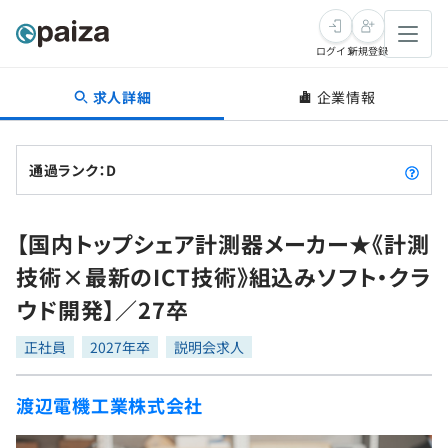
ログイン
新規登録
求人詳細
企業情報
転職・キャリア
未経験転職
求人検索
通過ランク：D
新卒就活
求人検索
インタビュー
【国内トップシェア計測器メーカー★《計測
学習
求人検索
インタビュー
転職成功ガイド
技術×最新のICT技術》組込みソフト・クラ
本選考
スキルチェック
講座一覧
ウド開発】／27卒
転職成功ガイド
転職エージェント
ゲーム・マンガ
インターン
プログラミング言語
正社員
問題集
2027年卒
説明会求人
メディア
SQL
4択課題
渡辺電機工業株式会社
新卒エージェント
paizaとは？
Tech Team Journal
評価結果一覧
ナレッジ