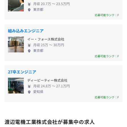
月収 20.7万 〜 23.5万円
・通勤交通費（全額支給 月100,000円まで）
東京都
・家族手当：配偶者（扶養の場合）10,000円、子1人につ
応募可能ランク：F
き10,000円
半期ごとの目標設定、振り返りによる評価をおこなってい
・住居手当：独身者：20,000円、既婚者：30,000円
ます。
組み込みエンジニア
・出張手当
イー・フォース株式会社
・役職手当
月収 25万 〜 30万円
・展示会手当
東京都
組み込みソフト開発8名、Webアプリ開発1名、Windows
応募可能ランク：F
アプリ開発1名で構成されています。
※それ以外はハードウェア開発者です。
27卒エンジニア
賞与：年2回（6月、12月）
ディーピーティー株式会社
※標準賞与約4カ月
◎社員の2割は開発従事者です！
月収 24.8万 〜 27.1万円
※2024年実績5.2カ月
わたしたちの業界では、開発に携わる社員は全社の1割が
愛知県
一般的です。しかし当社では製品の性能を重視しており、
応募可能ランク：F
2割の人員を割いて商品を開発しています。
昇給：年1回（6月）
渡辺電機工業株式会社が募集中の求人