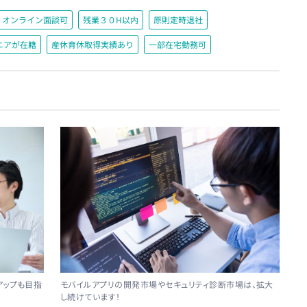
オンライン面談可
残業３０H以内
原則定時退社
ニアが在籍
産休育休取得実績あり
一部在宅勤務可
アップも目指
モバイルアプリの開発市場やセキュリティ診断市場は、拡大
し続けています！