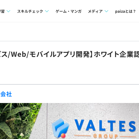
学習
スキルチェック
ゲーム・マンガ
メディア
paizaとは？
講座一覧
プログラミング言語
Tech Team Journal
問題集
SQL
paiza times
ス/Web/モバイルアプリ開発】ホワイト企業認
4択課題
評価結果一覧
note
ント
ナレッジ
再チャレンジ結果一覧
ミナー
リファレンス
式会社
プラン
ド
個人向けプラン
法人向けプラン
学校向けプラン