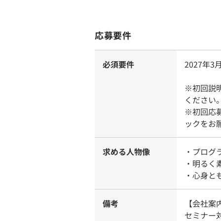
応募要件
必須要件
2027年
※初回説
ください
※初回応
ックをお
求める人物像
・プログ
・明るく
・心身と
備考
【会社案
セミナー対