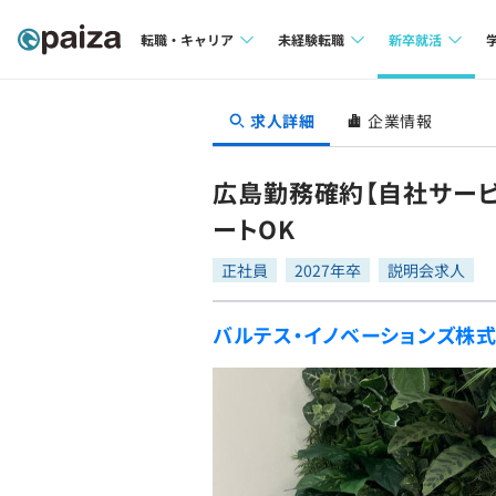
転職・キャリア
未経験転職
新卒就活
求人検索
求人検索
求人検索
求人詳細
企業情報
本選考
インタビュー
インタビュー
インターン
広島勤務確約【自社サービ
転職成功ガイド
転職成功ガイド
ートOK
新卒エージェ
転職エージェント
正社員
2027年卒
説明会求人
イベント・セ
バルテス・イノベーションズ株
インタビュー
就活成功ガイ