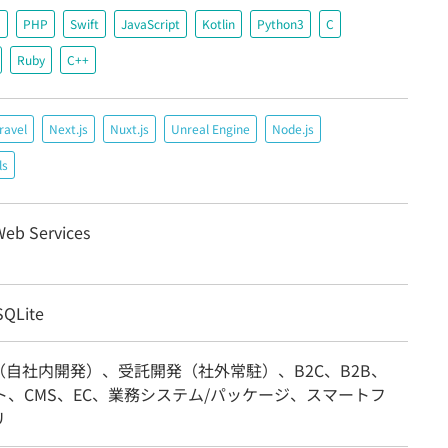
＃
PHP
Swift
JavaScript
Kotlin
Python3
C
Ruby
C++
ravel
Next.js
Nuxt.js
Unreal Engine
Node.js
ls
eb Services
QLite
（自社内開発）、受託開発（社外常駐）、B2C、B2B、
ト、CMS、EC、業務システム/パッケージ、スマートフ
リ