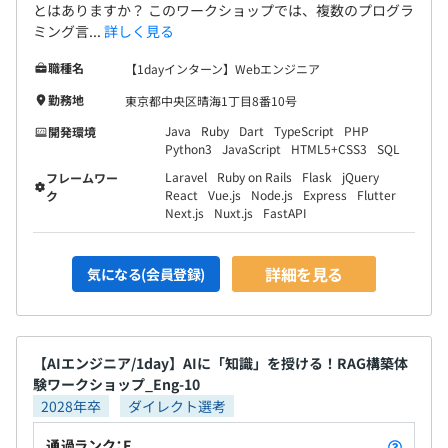
とはありますか？ このワークショップでは、複数のプログラ
ミング言...
詳しく見る
職種名
【1dayインターン】Webエンジニア
勤務地
東京都中央区晴海1丁目8番10号
Java
Ruby
Dart
TypeScript
PHP
開発環境
Python3
JavaScript
HTML5+CSS3
SQL
Laravel
Ruby on Rails
Flask
jQuery
フレームワー
React
Vue.js
Node.js
Express
Flutter
ク
Next.js
Nuxt.js
FastAPI
詳細を見る
気になる(会員登録)
【AIエンジニア/1day】AIに「知識」を授ける！RAG構築体
験ワークショップ_Eng-10
2028年卒
ダイレクト選考
通過ランク：F