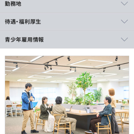
勤務地
◆教育支援制度「SINCA」
待遇・福利厚生
社内人材育成（新入社員研修、階層別研修）制度
キャリアサポート（資格取得支援）制度
スキルフェロー／技術顧問講座
青少年雇用情報
社内公募／自己申告制度
メンター制度
メンバーシップトレーニング（価値観研修）
（※
想定年収
は年収提示額を保証するものではありません）
過去３年間の新卒採用者数・離職者数
前年度 採用者数411人 離職者数13人
2年度前 採用者数585人 離職者数81人
9:00 - 18:00
業務にて使用する端末は、MacBook Proとなります。
3年度前 採用者数483人 離職者数119人
休憩時間：12:00 - 13:00(60分)
時期により世代が異なりますが、基本的には開発が可能
平均残業時間：平均11.3時間／月
(Docker等が動作可能)なスペックの端末を貸与していま
す。
研修の有無及び内容
完全週休2日制(土日)、祝日、有給休暇、夏季休暇(3日)、
新卒研修ではスキル研修（Webエンジニアとしての基