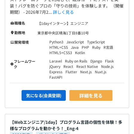
装！バグを防ぐプロの「守りの技術」を体験します。 （開催
期間） - 2026年7月2...
詳しく見る
職種名
【1dayインターン】エンジニア
勤務地
東京都中央区晴海1丁目8番10号
Python3
JavaScript
TypeScript
開発環境
HTML+CSS
Java
PHP
Ruby
R言語
HTML5+CSS3
Kotlin
Laravel
Ruby on Rails
Django
Flask
フレームワー
jQuery
React
React Native
Node.js
ク
Express
Flutter
Next.js
Nuxt.js
FastAPI
詳細を見る
気になる(会員登録)
【Webエンジニア/1day】プログラム言語の個性を体験！多
様なプログラムを動かそう！_Eng-4