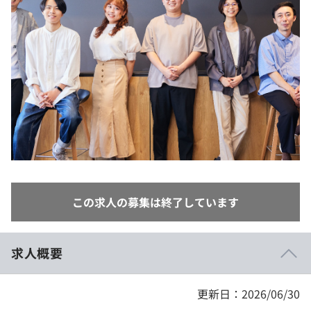
イベント・セミナー
paiza times
再チャレンジ結果一覧
リファレンス
インタビュー
note
就活成功ガイド
プラン
個人向けプラン
法人向けプラン
学校向けプラン
この求人の募集は終了しています
契約内容・クーポン
求人概要
更新日：2026/06/30