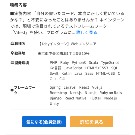
職務内容
■実施内容 「自分の書いたコード、本当に正しく動いている
かな？」と不安になったことはありませんか？ 本インターン
では、現場で注目されているテストフレームワーク
「Vitest」を使い、プログラムに...
詳しく見る
職種名
【1dayインターン】Webエンジニア
勤務地
東京都中央区晴海1丁目8番10号
PHP
Ruby
Python3
Scala
TypeScript
開発環境
Go言語
JavaScript
HTML5+CSS3
SQL
Swift
Kotlin
Java
Sass
HTML+CSS
C
C++
C＃
Spring
Laravel
React
Vue.js
フレームワー
Bootstrap
Next.js
Nuxt.js
Ruby on Rails
ク
Django
React Native
Flutter
Node.js
Unity
詳細を見る
気になる(会員登録)