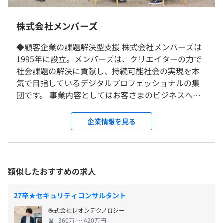
年末年始休暇、慶弔休暇
礎・専門性と高めていくための研修）やビジネス研修やマ
プロジェクトごとに選択、オブジェクト指向、ウォーター
ーケティング研修など、クリエイター・社会人としてのス
フォール、アジャイル、スクラム、ペアプロ、テスト駆動
株式会社メンバーズ
キルを広く高めていくための研修を実施。
開発、ドメイン駆動設計
就業場所の変更範囲
新卒社員以外にもキャリアに応じてご参加いただける研修
◆顧客企業の課題解決型支援 株式会社メンバーズは
＜雇入時＞
通勤交通費支給、従業員持株会、選択制確定給付企業年金
も各種ご用意しております。
1995年に設立。メンバーズは、クリエイターの力で
東京本社
制度、資格取得支援制度
自己啓発支援の有無及びその内容
社会課題の解決に貢献し、持続可能社会の実現を本
＜変更範囲＞
スキルと知識をさらに深化させ、進化し続けるための全社
気で目指しているデジタルプロフェッショナルの集
会社の定める場所
横断の人材育成研修・制度・プログラム等の包括的な取り
団です。 事業内容としてはお客さまのビジネスへの
組み「SINCA」
高い理解度を持って、ビジネス課題や目標を適切に
受動喫煙防止措置に関する事項
昇給査定年 2 回(4月・10月)
1.多様な領域の基礎から応用まで幅広い研修コースを提供
把握し、専門スキルを持ったデジタルクリエイター
企業情報を見る
従業員に対する受動喫煙対策：あり
2.年次・職種問わず参加可能で新入社員もデジタルスキル
がWebサイト、ソーシャル、モバイル、アプリなど
対策内容：敷地内禁煙（喫煙場所あり）
Docker、AWS CloudFormation、Amazon ECS、Google
習得が可能
広範囲にわたって社会ニーズに合わせた最適なデジ
Kubernetes Engine
3.スキルの可視化により、自身の現在位置の把握が可能
タルビジネス運用サービスを開発・提供していきま
・健康保険（関東ITソフトウェア健康保険組合加入）
4.キャリアやスキルアップの目標が明確化
す。 特徴は、すべてクライアントとの直契約で直接
類似したおすすめの求人
・厚生年金
メンター制度の有無
クライアントとやり取りしながらご支援を進めてい
都営大江戸線 勝どき駅 より徒歩7分
・雇用保険
あり
ることです。顧客企業とワンチームを構築し「あたか
27卒★セキュリティコンサルタント
・労災保険
Treasure Data CDP、BigQuery、Elasticsearch、Apache
キャリアコンサルティング制度の有無及びその内容
も社員」であるかの様に、顧客と一体型のチームを
Hadoop、Apache Spark、Apache HBase、Amazon
株式会社レオンテクノロジー
組んで大規模なプロジェクトを受け持ち、新しい手
社内に社員への教育・育成を専門にしたチームがあり、社
360万 〜 420万円
Athena、Apache Beam、Amazon Redshift、pandas