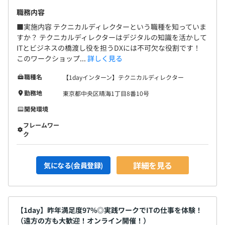
職務内容
■実施内容 テクニカルディレクターという職種を知っていま
すか？ テクニカルディレクターはデジタルの知識を活かして
ITとビジネスの橋渡し役を担うDXには不可欠な役割です！
このワークショップ...
詳しく見る
職種名
【1dayインターン】テクニカルディレクター
勤務地
東京都中央区晴海1丁目8番10号
開発環境
フレームワー
ク
詳細を見る
気になる(会員登録)
【1day】昨年満足度97%◎実践ワークでITの仕事を体験！
（遠方の方も大歓迎！オンライン開催！）