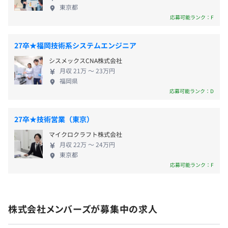
法や最新の技術トレンドを駆使したデジタルでのモ
員の能力育成計画や、実現するための教育カリキュラムの
東京都
ノづくりに挑戦していけることが大きな強みです。
企画立案・実行をおこなっております。
応募可能ランク：F
無期雇用
メンバーズは単に売上向上のための支援をおこなう
社内検定等の制度の有無及びその内容
のではなく、クライアントとのビジネスを通して社
資格取得支援/外部講座受講費支援
27卒★福岡技術系システムエンジニア
会課題の解決に継続的に貢献し、社会課題の解決と
資格取得の受験料負担や、有料講座などへの費用負担な
シスメックスCNA株式会社
ビジネス目標の達成を同時に実現するCSV（Creating
ど、主体的なキャリアアップを支援しています。
月収 21万 〜 23万円
Shared Value: 共創価値の創造）アプローチを用いた
福岡県
企業の経営スタイルやマーケティングの実現や、企
応募可能ランク：D
メンバーズでは、人材育成を経営戦略の重要な位置づけと
業のデジタルシフトを推進するためのDX（デジタル
しており、成果向上と人材育成に力点を置いた評価を目指
トランスフォーメーション）支援を行っています メ
前年度の月平均所定外労働時間の実績
27卒★技術営業（東京）
しています。
ンバーズでは日本を代表するアパレル企業や消費財
11.3時間
具体的には、以下のような3つの項目を総合的に判断しま
マイクロクラフト株式会社
メーカー、メガバンク等消費者向けサービスを提供
前年度の有給休暇の平均取得日数
月収 22万 〜 24万円
す。
している大手企業のご支援をしています。また大手企
東京都
11.5日
(1) 成果からなる業績貢献度
業だけでなく、デジタル経済の中で地球温暖化や地
応募可能ランク：F
役員及び管理的地位にある者に占める女性の割合
(2) 優秀な成果を発揮する行動特性であるコンピテンシー
方衰退をはじめとしたさまざまな社会課題解決に貢
(3) クリエイティブに関わるスキル
役員16.0%
献している企業、あるいはそういった理念を掲げる
目標設定は半年ごとに行い、上長とともに目標設定段階か
管理職31.6%
企業のサービスやデジタル支援をおこなっておりま
ら振り返りまで行います。また短期的な成果だけでなく、
株式会社メンバーズが募集中の求人
す。
社員一人ひとりの中長期的なキャリア形成を行うと同時