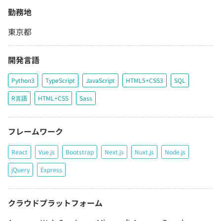
勤務地
東京都
開発言語
Python3
TypeScript
JavaScript
HTML5+CSS3
SQL
R言語
HTML+CSS
Sass
フレームワーク
React
Vue.js
Bootstrap
Next.js
Nuxt.js
Node.js
jQuery
Express
クラウドプラットフォーム