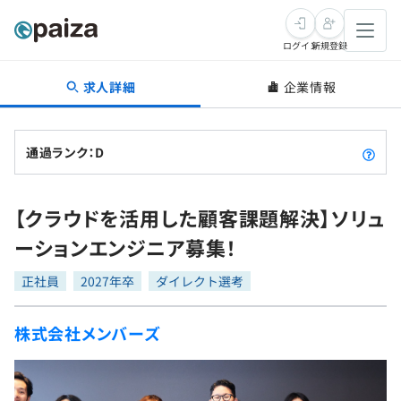
ログイン
新規登録
求人詳細
企業情報
転職・キャリア
未経験転職
求人検索
通過ランク：D
新卒就活
求人検索
インタビュー
【クラウドを活用した顧客課題解決】ソリュ
学習
求人検索
インタビュー
転職成功ガイド
ーションエンジニア募集！
本選考
スキルチェック
講座一覧
転職成功ガイド
転職エージェント
正社員
2027年卒
ダイレクト選考
ゲーム・マンガ
インターン
プログラミング言語
問題集
株式会社メンバーズ
メディア
SQL
4択課題
新卒エージェント
paizaとは？
Tech Team Journal
評価結果一覧
ナレッジ