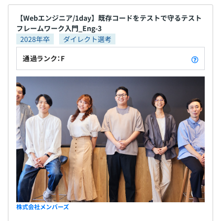
に、メンバーズのミッション、ビジョンを実現すべく、個
人の目標設定には中長期キャリアも記載します。
【Webエンジニア/1day】既存コードをテストで守るテスト
フレームワーク入門_Eng-3
※カンパニーによって、独自の評価制度を運用している場
2028年卒
ダイレクト選考
合有り
通過ランク：F
バックオフィスを除く約3,000名がプロデューサーやクリ
エイターとして、モノづくりの現場で活躍しています。
平均3名～10名前後で開発をおこなっております。
株式会社メンバーズ