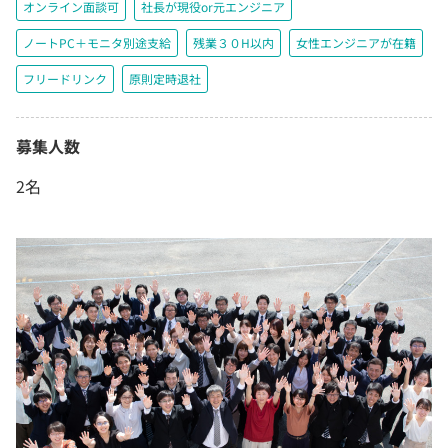
オンライン面談可
社長が現役or元エンジニア
ノートPC＋モニタ別途支給
残業３０H以内
女性エンジニアが在籍
フリードリンク
原則定時退社
募集人数
2名