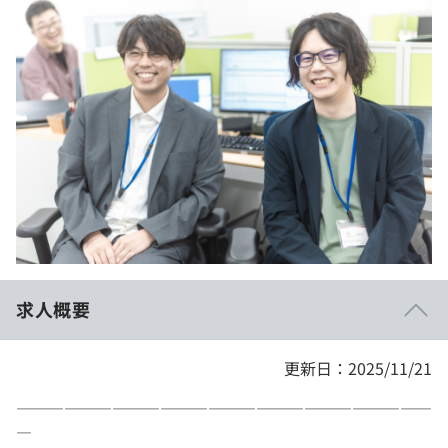
イベント・セミナー
paiza times
再チャレンジ結果一覧
リファレンス
インタビュー
note
就活成功ガイド
プラン
個人向けプラン
法人向けプラン
学校向けプラン
求人概要
契約内容・クーポン
更新日：2025/11/21
――――――――――――――――――――――――――
―