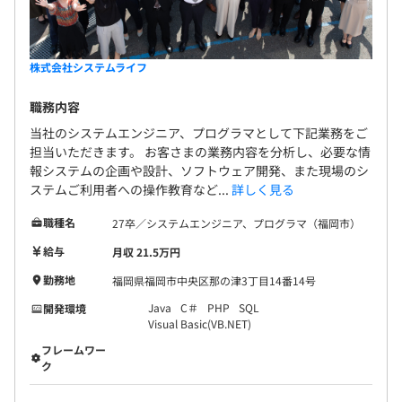
株式会社システムライフ
職務内容
当社のシステムエンジニア、プログラマとして下記業務をご
担当いただきます。 お客さまの業務内容を分析し、必要な情
報システムの企画や設計、ソフトウェア開発、また現場のシ
ステムご利用者への操作教育など...
詳しく見る
職種名
27卒／システムエンジニア、プログラマ（福岡市）
給与
月収 21.5万円
勤務地
福岡県福岡市中央区那の津3丁目14番14号
Java
C＃
PHP
SQL
開発環境
Visual Basic(VB.NET)
フレームワー
ク