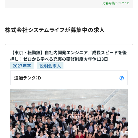
内容を分析し、必要な情報システムの企画や設計、
応募可能ランク：D
ソフトウェア開発、現場のシステム利用者への操作
社員110名のうち、97名がエンジニアです。
教育などを総合的におこなっています。 （業務分析
3カ月間（期間中、労働条件の変更はありません）
▶︎企画・設計▶︎開発導入） 【働く環境】 当社には、
株式会社システムライフが募集中の求人
メンバーが生き生きと働ける環境を整備しています。
エンジニアとして成長しながら働くける取り組みも
多数し、確実なキャリアプランを重ねていただけま
す。 当社の勤続年数5年以上の割合は約50%。そのう
【東京・転勤無】自社内開発エンジニア／成長スピードを後
押し！ゼロから学べる充実の研修制度★年休123日
ち入社11年目以上の割合は31%です。居心地のよい
2027年卒
説明会求人
社風で安心して長く働いていただくことができます。
また、男女ともに産休・育休制度も設けており、現
通過ランク：D
状産休・育休復帰率は100％です。子育て世代の時短
勤務や、夜間システムリリースなどのプロジェクト
事情に合わせたシフト勤務など、状況に応じて勤務
案件の規模にもよりますが、5～10名のチームで働くこと
時間を調整できる環境があり、今後もよりよい環境
が多いです。
作りのために改善していく予定です。