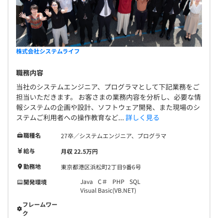
株式会社システムライフ
職務内容
当社のシステムエンジニア、プログラマとして下記業務をご
担当いただきます。 お客さまの業務内容を分析し、必要な情
報システムの企画や設計、ソフトウェア開発、また現場のシ
ステムご利用者への操作教育など...
詳しく見る
職種名
27卒／システムエンジニア、プログラマ
給与
月収 22.5万円
勤務地
東京都港区浜松町2丁目9番6号
Java
C＃
PHP
SQL
開発環境
Visual Basic(VB.NET)
フレームワー
ク