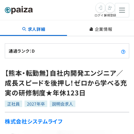
ログイン
新規登録
求人詳細
企業情報
転職・キャリア
未経験転職
求人検索
通過ランク：D
新卒就活
求人検索
インタビュー
【熊本・転勤無】自社内開発エンジニア／
学習
求人検索
インタビュー
転職成功ガイド
成長スピードを後押し！ゼロから学べる充
本選考
スキルチェック
講座一覧
実の研修制度★年休123日
転職成功ガイド
転職エージェント
ゲーム・マンガ
インターン
プログラミング言語
正社員
問題集
2027年卒
説明会求人
メディア
SQL
4択課題
株式会社システムライフ
新卒エージェント
paizaとは？
Tech Team Journal
評価結果一覧
ナレッジ