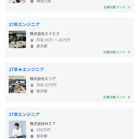
神奈川県
ることで理解を深めます。
つ養うため、安心して入社できます。一人前のエンジ
ウォーターフォール
応募可能ランク：E
↓
ニアになるまで3年～5年ほどかけて、経験を積んで
3か月の研修後、実務を通じた教育訓練（OJT）を受け、
いただきますが、他社と比べると新卒から戦力にな
賞与：年2回（7月、12月）
27卒エンジニア
よりスキルアップしていただきます。
るまでの時間は業界平均よりも早い！と自負してい
OJTに移った後も教育担当者が定期的に状況を確認しフォ
株式会社エイビス
ます。コツコツと専門知識を学び続けたい方、またお
ローしていきます。
月収 26万 〜 28万円
客様のお困りごとを解決するためにはどうすればい
東京都
キャリアコンサルティング制度の有無及びその内容
いかを考える仕事をしたい方はぜひ説明会にお越し
昇給：基本給年1回（4月）、技術手当年2回（4月・10
応募可能ランク：D
Journey制度というスキルアップ制度を採用
ください。 【事業内容】 専門分野に特化したシステ
月）
ムインテグレータとして、これまでに培った業務
◆人事評価制度
27卒★エンジニア
的・技術的知見を最大限に活かしたソリューション
外部の専門家を交え１年以上かけてつくり上げた人事評価
株式会社エリア
を提供しています。 トータルシステムからサブシス
制度で、スキルや売上貢献度、取り組み姿勢等、あらゆる
月収 20万円
前年度の有給休暇の平均取得日数
テムまで、業務改善に向け最適なシステムを提案・
社会保険完備（健康保険・厚生年金保険、雇用保険・労災
角度から評価をおこないます。
東京都
開発。顧客企業の課題をITで解消し企業成長を促す
保険）
10.1日
基本給は年１回、能力給は年２回の見直しをかけ、評価訓
応募可能ランク：B
ことがミッションです。 事業領域は、航空会社の予
前事業年度の育児休業取得者数／出産者数
練を受けた担当者が個人面談を実施しながら一人ひとりの
約管理システムや、物流倉庫の在庫管理システムな
スキルや業務事情に応じたキャリアステップサポートをお
男性0人/0人
27卒エンジニア
ど多岐に渡っております。 〈得意業界〉 運輸業、食
こなっていきます。
女性1人/1人
株式会社ＭＩＴ
肉卸売業、物流倉庫業、通販業、航空業、不動産
無期雇用
299万円
業、小売業、学校（高校・大学） ※お客さまの業務
東京都