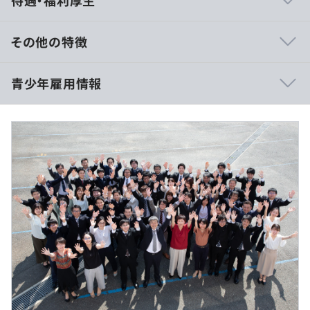
◆商品バーコード
さまざまな商品情報をデータ化して業務活用するシステム
（小売店レジ／物流現場）
その他の特徴
◆Webサイト注文
Webサイトを通じて消費者と企業をつなげるシステム
〈月給：205,000円〉
青少年雇用情報
（通販／座席予約）
・基本給：122,000円
◆追跡サービス
・技術手当：83,000円
商品の出荷元や動態履歴を確認するシステム（荷物配送／
食品トレーサビリティ）
◆商品検索
過去３年間の新卒採用者数・離職者数
指定された条件に該当する商品を検索するシステム（物件
前年度 採用者数7人 離職者数0人
検索／レンタル商品）等多数
（※
想定年収
は年収提示額を保証するものではありません）
2年度前 採用者数10人 離職者数2人
3年度前 採用者数13人 離職者数2人
過去３年間の新卒採用者数の男女別人数
前年度 男性5人 女性2人
9:00～18:00
◆学べる環境
2年度前 男性5人 女性5人
休憩時間：12:00〜13:00（60分）
社内システムによる情報共有や案件事例のケーススタディ
3年度前 男性11人 女性2人
平均残業時間：月10時間以内(基本定時退社です！)
を通して、他メンバーの開発経験を自らの肥やしにできる
※転勤はありません
平均勤続年数
環境があります。
7.4年