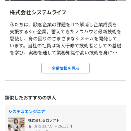
また技術面だけでなく、さまざまなテーマで小集団ディス
就業場所の変更範囲
カッションをおこなう取り組みもあります。
株式会社システムライフ
＜雇入時＞
・完全週休2日制（土・日）
人の多様性を認め合い、自分にない発想やスキルを互いに
雇入時：熊本営業所、および派遣先
・祝日
私たちは、顧客企業の課題をITで解消し企業成長を
学び合いながら、ひとりの人間として成長していくことが
研修の有無及び内容
・有給休暇：10日～20日
支援するSIer企業。蓄えてきたノウハウと最新技術を
できます。
＜変更範囲＞
入社後、約3カ月の研修で社会人としての基礎とプログラ
・夏季休暇
駆使し、身の回りのさまざまなシステムを開発して
変更範囲：会社の定める場所（テレワークを行う場所を含
ミングをおこなう上での基礎をしっかりと身につけていた
・年末年始休暇
います。当社の社員は新人研修で技術者としての基礎
◆社内で勉強会を定期開催
む）
だきます。
・慶弔休暇
を学び、実務を通して業務知識や高い技術を身につ
SEとして、お客様の業務課題を解決に導くためには、プ
その後、実務を通じた教育訓練（OJT）を受け、よりスキ
・産前・産後休暇
け、経験を積みながら「なんでもできるエンジニ
ログラミングのことだけでなく、お客様の業務業界につい
ルアップしていただきます。
・育児休暇 等
受動喫煙防止措置に関する事項
ア」として育っていきます。皆さんのアイデアを新し
て理解している必要があります。
企業情報を見る
従業員に対する受動喫煙対策：あり
い価値として創出する。活躍の場は無限です。当社に
弊社の得意業種：運輸・食肉・物流の3業種について、業
[技術研修の内容]
対策内容：敷地内禁煙（喫煙場所あり
は自分らしく生き生きと働ける環境があります。私た
界用語や業務フロー等、月に1回以上社内で学習する機会
1．基礎学習：プログラミングの基礎的な考え方であるア
ちと一緒に、新たな活躍のステージを広げていきま
を設けています。
ルゴリズムやフローチャートの書き方、コンピュータ基礎
・通勤手当（会社規定に基づき支給：上限45,000／月）
しょう。 【文理不問、未経験からチャレンジできま
弊社HPに勉強会で学習している内容を公開しております
類似したおすすめの求人
について学習します。
・休日等の割増賃金手当
す】 当社は入社時にプログラミングの知識がない方
ので、ご興味のある方は是非ご覧ください。(コンテンツ
2．開発言語学習：当社でメインで使っているプログラミ
・出張手当
も受け入れております。実際、文系出身の先輩も大勢
名：SL大学)
熊本バス「春竹町」徒歩1分
システムエンジニア
ング言語やデータベースの言語について学習します。
・技術手当（83,000円以上／月）
活躍しています。入社後は３カ月間の研修（Off-JT）
JR「南熊本駅」徒歩5分
3．総合演習：作業計画立案や理論・知識の活用方法な
株式会社ゼロソフト
・時間外残業手当
で、社会人としての基礎やプログラミングの基礎を
月収 23.7万 〜 26.1万円
ど、1.2で学んだ内容を演習課題を通じてアウトプットす
学びます。また実務訓練（OJT）で実践能力を少しず