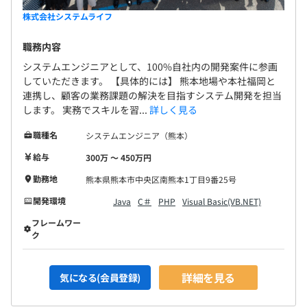
株式会社システムライフ
職務内容
システムエンジニアとして、100%自社内の開発案件に参画
していただきます。 【具体的には】 熊本地場や本社福岡と
連携し、顧客の業務課題の解決を目指すシステム開発を担当
します。 実務でスキルを習...
詳しく見る
職種名
システムエンジニア（熊本）
給与
300万 〜 450万円
勤務地
熊本県熊本市中央区南熊本1丁目9番25号
開発環境
Java
C＃
PHP
Visual Basic(VB.NET)
フレームワー
ク
詳細を見る
気になる(会員登録)