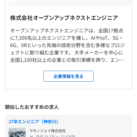
機械、電気・電子：月給214,000円
※派遣先企業の場合は無期雇用派遣となります。
キャリアコミュニケーショントレーニング
情報・化学・物理・数学、他：月給206,000円
◎大手メーカーを中心に全国1,100社以上、1,880以上の事
業所で当社のエンジニアが活躍しています！
株式会社オープンアップネクストエンジニア
▼全国プロジェクト先
■入社時研修
※上記、理系 機械、電気・電子は、機械工学系、または
【エリア区分】
就業規則
電気・電子工学系の学科・コースを専攻の方が対象
オープンアップネクストエンジニアは、全国17拠点
＜大手顧客との取引状況＞
東北（青森、岩手、宮城、山形、福島）
ビジネスマナー研修
に7,300名以上のエンジニアを擁し、AIやIoT、5G・
・自動車（国内完成車メーカー）：9社／10社中
関東（東京、神奈川、埼玉、千葉、茨城、栃木、群馬、山
社会人基礎研修
＜文系＞
6G、XRといった先端の技術分野を含む多様なプロジ
・自動車部品（売上高１兆円以上メーカー）：7社／8社
梨）
・高等専門学校（専攻科）・専門学校（4年制）
ェクトに取り組む企業です。 大手メーカーを中心に
中
東海（愛知、岐阜、静岡、三重）
■ラーニングウィーク（年2回／4月・10月）
月給221,000円
全国1,100社以上の企業との取引実績を誇り、エンジ
・重工業（売上高1千億円以上メーカー）：5社／5社中
関西（大阪、兵庫、京都、滋賀、奈良）
エンジニア知識習得向上のため、
ニアが幅広く活躍できるフィールドがあります。 エ
・電気機器（売上高1兆円以上メーカー）：6社／9社中
中国・九州（岡山、広島、山口、福岡、佐賀、長崎、大
専門分野・スキル別でeラーニングを受講します。
・高等専門学校（本科）・専門学校（2年制）・短期大学
ンジニアの成長と挑戦を全力で応援し、日本のモノ
・半導体・半導体製造装置（国内大手）：11社／14社中
分、宮崎、鹿児島）
企業情報を見る
※入社3年未満は必須、4年以上は任意／4時間分の手当支
月給206,000円
づくりに貢献しています。 ＼オープンアップネクス
※カッコ内の都道府県は現時点のもの。
給あり
トエンジニアが選ばれる理由／ 【エンジニア数7,300
＜取引先例＞
今後もおおむね同様の予定ですが、入社時点においては都
※理系・文系ともに、既卒者は最終学歴により上記と同額
名以上】東証プライム上場企業グループの一員！
・IHI
道府県が異なる場合もあります。
を支給
【成長実感96.7％】2,000種以上の研修講座、約300
・アルプスアルパイン
類似したおすすめの求人
自己啓発支援の有無及びその内容
※2027年4月採用予定
種の資格取得支援 【年間休日最大125日】完全週休2
・ウシオ電機
就業場所の変更範囲
■エンジニア主催のWEBセミナー
日制、月平均残業9.2時間、有給休暇も取りやすい！
・エーエスエムエル・ジャパン
27卒エンジニア（神奈川）
＜雇入時＞
エンジニアが講師となり、多彩なテーマで月1の勉強会を
【選べる勤務地エリア】エリア限定型採用あり 【毎
・SCSK
採用選考時に①全国型社員または②エリア限定型社員の勤
開催。
マキノジェイ株式会社
月の社宅家賃補助最大5.6万円】毎月社宅家賃の最大
・荏原製作所
月収 23.2万 〜 27.5万円