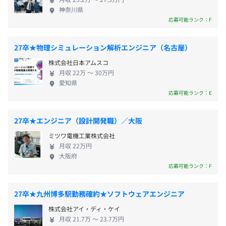
務地区分の希望を確認いたします。
「機械設計の基礎」「エンジンの仕組み」「半導体製造装
5～7割を会社が負担 ※規定有 ＜オープンアップネ
・Sky
神奈川県
※②の方はエリア区分の希望も伺います。
置の基礎」など多彩な内容を学べると参加者からも好評で
クストエンジニアで叶うキャリア・働き方＞ ★さま
・SCREENセミコンダクターソリューションズ
（※
想定年収
は年収提示額を保証するものではありません）
応募可能ランク：F
す。
ざまな製品・職種で経験が積みたい！ ★１つの技術
・スズキ
採用選考時に確認した内容を踏まえ、①か②のいずれか、
を極めたい！ ★学校で学んだ知識を活かしたい！ ★
・住友ゴム工業
27卒★物理シミュレーション解析エンジニア（名古屋）
②の場合は【エリア区分】についても会社で決定の上、内
■エンジニアコミュニティ
プライベートの時間もたっぷりほしい！ ★将来的に
・大同信号
定通知の際にご提示いたします。
エンジニア同士のオンラインコミュニティ。資格勉強会や
株式会社日本アムスコ
9：00～18：00
大手メーカーに移籍したい ※規定あり ＜選んで良
・ダイハツ工業
※内定通知からご入社までの間は、①と②、エリア区分の
ゲーム部、音楽サークルなどがあり、つながりの場となっ
月収 22万 〜 30万円
※配属先により異なります
かった！就職満足理由ベスト５＞ 第1位：休日もしっ
・デンソー
愛知県
変更は原則不可となります。
ています。
休憩時間：12：00～13：00（60分） ※配属先により異な
かりあり、プライベートも大切にできる 第2位：大手
・東海ソフト
応募可能ランク：E
＜変更範囲＞
ります
メーカーでさまざまな経験を積むことができる 第3
・東京エレクトロン テクノロジーソリューションズ
➀全国型社員、②エリア限定型社員の勤務地区分およびエ
■Home Coming Day（年4回）
平均残業時間：9.2時間 ※配属先により異なります
位：知識やスキルが身に付き成長を実感できる 第4
・東北エプソン
27卒★エンジニア（設計開発職）／大阪
リア区分の変更は、入社1年経過後に変更が可能です。
ホームカミングデーは同期のエンジニアや営業との
位：派遣先の上司や同僚とのコミュニケーションが
・豊田合成
※変更は会社所定の様式による申請内容が承認された場
定期交流会。キャリアの振り返りやスキルの棚卸しも行い
ミツワ電機工業株式会社
良好 第5位：正社員雇用で安定した収入を得られる
・トヨタ自動車
合、または会社提案に対し本人が同意した場合に実施しま
ます。
月収 22万円
※2023年5月エンジニアWebアンケート／自社調べ
・トヨタ自動車東日本
大阪府
す。
《年間休日最大125日》
あなたもこれからの次世代を担うエンジニアとし
・豊田自動織機
応募可能ランク：F
※変更範囲：全国型社員／エリア限定型社員の定める範囲
■2,000種以上の研修講座、eラーニング
・完全週休2日制（土・日）／祝日／GW、夏季、年末年
て、先端技術分野のフィールドで活躍してみません
・日本製鋼所
（配属先により異なる）
「自ら学び、成長したい」と考えるエンジニアのために、
始
か？
・パナソニック
27卒★九州博多駅勤務確約★ソフトウェアエンジニア
技術知識やビジネススキル、語学などの多彩な講座があり
※上記は、配属先のカレンダーに準ずる
・FUJI
ます。
株式会社アイ・ディ・ケイ
受動喫煙防止措置に関する事項
・富士電機
月収 21.7万 〜 23.7万円
・有給休暇（年間有給取得実績13.1日）
喫煙室設置
・三菱重工機械システム