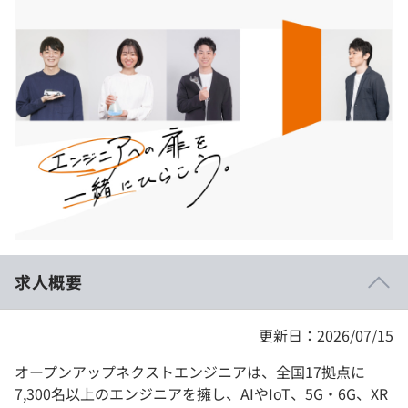
イベント・セミナー
paiza times
再チャレンジ結果一覧
リファレンス
インタビュー
note
就活成功ガイド
プラン
個人向けプラン
法人向けプラン
学校向けプラン
求人概要
契約内容・クーポン
更新日：2026/07/15
オープンアップネクストエンジニアは、全国17拠点に
7,300名以上のエンジニアを擁し、AIやIoT、5G・6G、XR