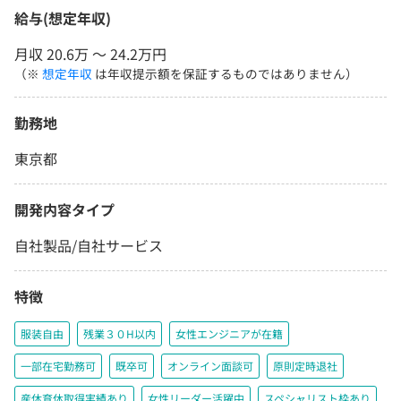
給与(想定年収)
月収 20.6万 〜 24.2万円
（※
想定年収
は年収提示額を保証するものではありません）
勤務地
東京都
開発内容タイプ
自社製品/自社サービス
特徴
服装自由
残業３０H以内
女性エンジニアが在籍
一部在宅勤務可
既卒可
オンライン面談可
原則定時退社
産休育休取得実績あり
女性リーダー活躍中
スペシャリスト枠あり