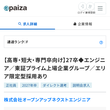
ログイン
新規登録
求人詳細
企業情報
転職・キャリア
未経験転職
求人検索
通過ランク：F
新卒就活
求人検索
インタビュー
【高専・短大・専門卒向け】27卒◆エンジニ
学習
求人検索
インタビュー
転職成功ガイド
ア／東証プライム上場企業グループ／エリ
本選考
スキルチェック
講座一覧
ア限定型採用あり
転職成功ガイド
転職エージェント
ゲーム・マンガ
インターン
プログラミング言語
正社員
問題集
2027年卒
ダイレクト選考
説明会求人
メディア
SQL
4択課題
株式会社オープンアップネクストエンジニア
新卒エージェント
paizaとは？
Tech Team Journal
評価結果一覧
ナレッジ