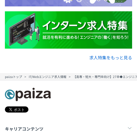
前年度の有給休暇の平均取得日数
13.1日
前事業年度の育児休業取得者数／出産者数
男性26人/62人
女性25人/26人
求人特集をもっと見る
paizaトップ
IT/Webエンジニア求人情報
【高専・短大・専門卒向け】27卒◆エンジニ
キャリアコンテンツ