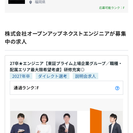
福岡県
＜研修講座の一例＞
・産前・産後休暇
※配属先により異なります
・ユナイテッド・セミコンダクター・ジャパン
応募可能ランク：F
機械ー
・育児休業
他※敬称略／五十音順
・技術者のための「設計実務の基礎と考え方」
・介護休業
・モノづくり現場の身近なIoT超入門
・特別休暇
・現場で役立つQC検定受験準備コース
株式会社オープンアップネクストエンジニアが募集
・慶弔休暇
・生産性を高める 工場のＤＸ
中の求人
＼「学び」「成長したい」をしっかりサポート！／
・問いをたてる技術を磨く～ＡＩ活用対応「質問力・検索
＜育児休暇取得実績＞
・2,000種以上の研修講座・eラーニングで成長をバック
力アップ講座」
女性：96.2％／男性74.2％
アップ！
※2024年7月～2025年6月実績
・エンジニアが講師のWebセミナーを毎月開催！
27卒★エンジニア【東証プライム上場企業グループ／職種・
電気ー
育児休業を取得開始した人数÷出産した人数（男性の場合
配属エリア最大限希望考慮】研修充実◎
・約300種の資格取得支援！
・絵で見てわかるシーケンス制御
は配偶者が出産した人数）
2027年卒
ダイレクト選考
説明会求人
・OJTで先輩エンジニアから生きた技術を学ぶ！
・（eラーニング）半導体素子
通過ランク：F
・電気測定 （テスタとオシロスコープを使った電気測
参考：労働者平均 女性86.6％／男性40.5%
《先輩エンジニアの声》
定）
※出所：2025年厚生労働省「雇用均等基本調査」
・大学で学んだプログラミング知識を生かして、システム
・見て、聴いて、読んで納得【制御技術】
エンジニアに！
・電気・電子シリーズ（センサ技術、半導体デバイスコー
・設計者として自動車開発に挑戦し、日々やりがいを感じ
ス）
ています！
・残業手当（100%別途支給）
・つきたかった研究職になるという夢がかない、資格取得
情報ー