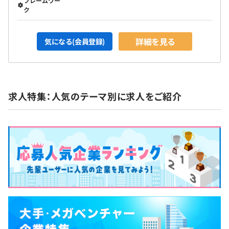
フレームワー
フィールドエンジニア：16.5%
ク
＜お祝い金支給の資格の一例＞
ソフトウェア・情報処理エンジニア：14.9%
機械ー
年1回（5月）
生産技術エンジニア：13.3%
・CAD利用技術者3次元2級
詳細を見る
気になる(会員登録)
組込み・制御エンジニア：5.4%
・品質管理（QC）検定２級
その他：7.8%
・AI実装検定 A級
※2025年10月実績
・社会保険完備（健康保険・厚生年金加入・雇用保険・労
電気ー
災保険）
求人特集：人気のテーマ別に求人をご紹介
・第三種電気主任技術者
・GLTD（団体長期障害所得補償保険）
・第二級陸上無線技術士
・総合福祉団体定期保険
・統計検定データサイエンス基礎
情報ー
・基本情報技術者試験
無期雇用
・エンベデッドシステムスペシャリスト試験
・ネットワークスペシャリスト試験
・Python3エンジニア認定実践
・AWS 認定AIプラクティショナー／ファンダメンタル
3カ月（試用期間は賞与査定期間の対象外）