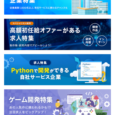
化学ー
・品質管理（QC）検定２級
・危険物取扱者 乙種
・検査分析士初級
メンター制度の有無
なし
キャリアコンサルティング制度の有無及びその内容
■キャリアコンサルティング
エンジニアが「目指す方向性」や「身に付けたいスキルや
キャリア」を設定し、半年後に向けて何を学ぶことが適切
であり、どんな社内の研修講座を受講すべきか、資格取得
支援制度の活用についてなどをアドバイスしています。
前年度の月平均所定外労働時間の実績
9.2時間