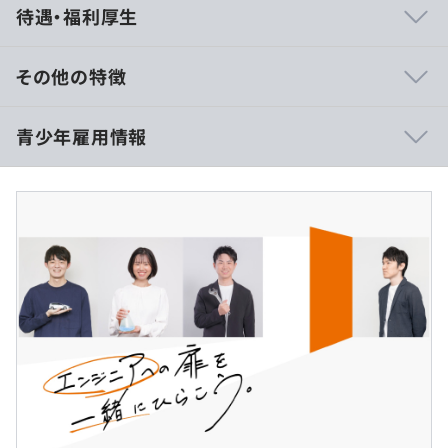
待遇・福利厚生
・年間休日最大125日、完全週休2日制！月平均残業9.2時
間でプライベートも充実！
・ライフステージに合わせて働けるエリア限定型採用あ
その他の特徴
り！
・業界トップクラスの福利厚生制度！毎月社宅家賃の最大
＜理系＞
青少年雇用情報
5～7割会社負担 ※規定有
・高等専門学校（専攻科）
・社内eスポーツ部発足！ゲーム好き必見！ 「FENNEL」
機械、電気・電子：月給242,000円
との定期コラボも！
情報・化学・物理・数学、他：月給228,000円
《先輩エンジニアの声》
・高等専門学校（本科）
過去３年間の新卒採用者数の男女別人数
・年間休日最大125日なので、大好きな海外旅行も計画的
機械、電気・電子：月給225,000円
前年度 男性172人 女性16人
にいってます！
情報・化学・物理・数学、他：月給215,000円
2年度前 男性219人 女性29人
・完全週休2日で残業も少なめ！仕事終わりに英会話教室
3年度前 男性237人 女性62人
に通いはじめました！
・専門学校（4年制）
・ゲームが趣味！会社にeスポーツ部ができてさっそく入
機械、電気・電子：月給236,000円
部し、毎日楽しいです！
情報・化学・物理・数学、他：月給225,000円
研修の有無及び内容
・専門学校（2年制）・短期大学
派遣先企業または請負事業所での勤務となります。
■入社前研修