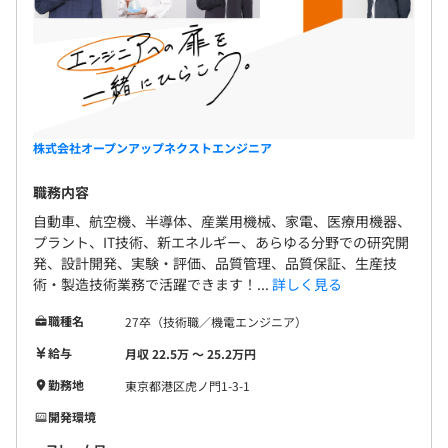
・通勤手当（上限5万円／月）
にも挑戦中！
・ゼロから学ぶネットワークとマルチメディア
※上記は規定によります
・Pythonで学ぶものづくりAI実装入門
・C言語プログラミング（基礎・応用）
【①全国型社員と②エリア限定型社員の待遇の相違】
・Java プログラミング（基礎・応用）
①と②は、次の通り社宅の会社負担割合が異なります。
CATIA、NX、AutoCAD、SolidWorks、Creo、ANSYS、
・クラウド導入の基礎
（配置される業務・プロジェクトにより転勤を必要とする
Abaqus、Nastran、LS-DYNA、InventorCR-8000、CR-
場合）
5000、Capital、OrCAD、AutoCAD Electrical、各種EDA
株式会社オープンアップネクストエンジニア
化学ー
①全国型社員：会社負担7割（ただし6年目以降は5割）
ツール、三菱シーケンサ、オムロンPLCなど
・（eラーニング）有機化学・高分子化学、分析化学・環
職務内容
②エリア限定型社員：会社負担5割（ただし6年目以降は3
※上記のツールはあくまで一例です。
境科学
割）
自動車、航空機、半導体、産業用機械、家電、医療用機器、
・知って納得！化学物質の話
※会社負担額については、別途定める地域区分により上限
プラント、IT技術、新エネルギー、あらゆる分野での研究開
・現場に役立つ品質管理（手法と実践）
発、設計開発、実験・評価、品質管理、品質保証、生産技
額があります。
・ＧＸを支える「新素材」あれこれ～カーボンニュートラ
術・製造技術業務で活躍できます！...
詳しく見る
※社宅入居年数は、会社指示の転勤の場合には都度リセッ
全国7,300以上名のエンジニアが在籍！
ル実現に向けて
トされます。
多くの新卒エンジニアが研究開発、設計・開発、実験・評
職種名
27卒（技術職／機電エンジニア）
・Excelで学ぶデータサイエンス入門
価、生産技術・製造技術業務で活躍してます！
給与
月収 22.5万 〜 25.2万円
■約300種の資格取得支援
勤務地
東京都港区虎ノ門1-3-1
＜職種別技術者比率＞
資格に応じたお祝い金の支給も行っています。合格祝い金
年2回（7月・12月）
開発・設計エンジニア：21.8%
開発環境
最大7万円
実験・評価エンジニア：20.3%