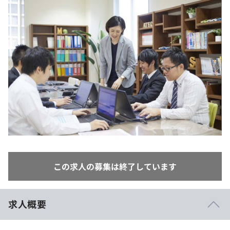
イベント・セミナー
paiza times
再チャレンジ結果一覧
リファレンス
インタビュー
note
就活成功ガイド
プラン
個人向けプラン
法人向けプラン
学校向けプラン
契約内容・クーポン
この求人の募集は終了しています
求人概要