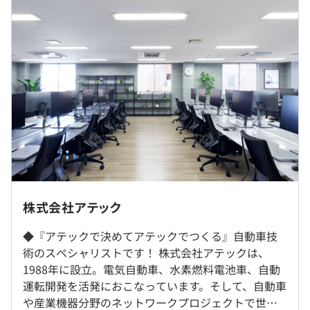
▼初任給
大学(学部)、専門(本科)：232,000円
過去３年間の新卒採用者数・離職者数
高専(専攻科)：240,100円
前年度 採用者数24人 離職者数3人
大学院：249,100円
・社員教育・研修制度（技術研修、新人・マネジメント層
2年度前 採用者数40人 離職者数6人
3年制専修：226,500円
向け研修、外部英語研修など）
3年度前 採用者数104人 離職者数49人
2年制専修技術短大：220,900円
・キャリア支援（キャリアサポート面談・キャリア研修）
過去３年間の新卒採用者数の男女別人数
・資格取得報奨金（取得時に5000円～10万円を支給）
前年度 男性19人 女性5人
▼基本給
・通信教育受講支援
2年度前 男性34人 女性6人
大学(学部)、専門(本科)：202,400円
・展示会・セミナー参加支援
大阪営業所
3年度前 男性90人 女性14人
高専(専攻科)：210,500円
〒530-0001 大阪府大阪市北区梅田三丁目4番5号 毎日新
平均勤続年数
大学院：219,500円
聞ビル6F
7.0年
3年制専修：196,500円
2年制専修技術短大：220,900円
◎質問／相談しやすい環境づくりを心がけています。
株式会社アテック
※兵庫県などへの配属もございます。
・始業後に毎日10～30分程度のミーティングをおこな
別途手当あり
◆『アテックで決めてアテックでつくる』自動車技
い、業務進捗などをチームで共有します。
社内もしくはお客様先での勤務となります。
研修の有無及び内容
・時間外手当全額支給
術のスペシャリストです！ 株式会社アテックは、
・開発期間はプロジェクトによってさまざまですが、お互
新入社員研修、各種階層別研修、技術分野別研修、各種勉
・家族手当（配偶者手当、子供手当）
1988年に設立。電気自動車、水素燃料電池車、自動
いがフォローしつつ全員でプロジェクト完了まで対応して
就業場所の変更範囲
強会など
・資格奨励一時金
運転開発を活発におこなっています。そして、自動車
いきます。
＜雇入時＞
自己啓発支援の有無及びその内容
・交通費全額支給
や産業機器分野のネットワークプロジェクトで世界