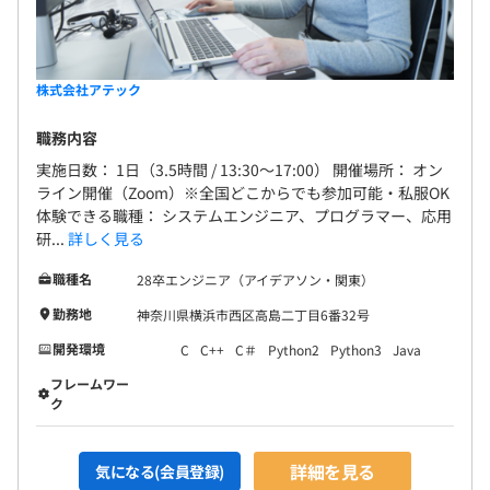
株式会社アテック
職務内容
実施日数： 1日（3.5時間 / 13:30～17:00） 開催場所： オン
ライン開催（Zoom）※全国どこからでも参加可能・私服OK
体験できる職種： システムエンジニア、プログラマー、応用
研...
詳しく見る
職種名
28卒エンジニア（アイデアソン・関東）
勤務地
神奈川県横浜市西区高島二丁目6番32号
開発環境
C
C++
C＃
Python2
Python3
Java
フレームワー
ク
詳細を見る
気になる(会員登録)