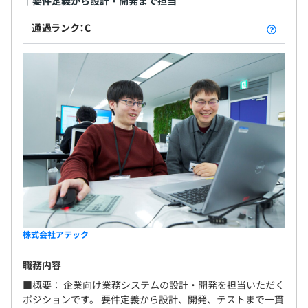
｜要件定義から設計・開発まで担当
れており安定感があります。
通過ランク：C
年1回（4月）
各種社会保険完備
無期雇用
株式会社アテック
職務内容
3カ月（条件などの変更はありません）
■概要： 企業向け業務システムの設計・開発を担当いただく
ポジションです。 要件定義から設計、開発、テストまで一貫