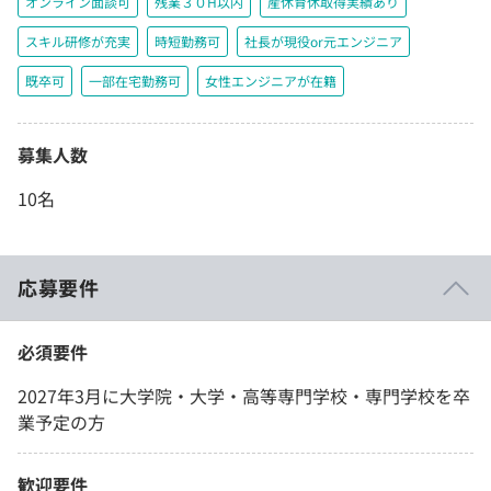
オンライン面談可
残業３０H以内
産休育休取得実績あり
スキル研修が充実
時短勤務可
社長が現役or元エンジニア
既卒可
一部在宅勤務可
女性エンジニアが在籍
募集人数
10名
応募要件
必須要件
2027年3月に大学院・大学・高等専門学校・専門学校を卒
業予定の方
歓迎要件