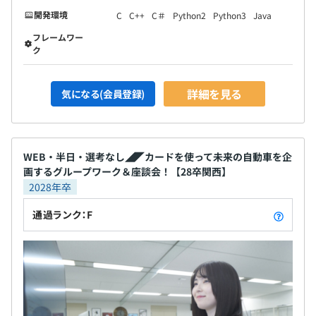
開発環境
C
C++
C＃
Python2
Python3
Java
フレームワー
ク
詳細を見る
気になる(会員登録)
WEB・半日・選考なし◢◤カードを使って未来の自動車を企
画するグループワーク＆座談会！【28卒関西】
2028年卒
通過ランク：F