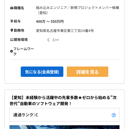
組み込みエンジニア／新規プロジェクトメンバー候補
職種名
（愛知）
給与
400万 〜 550万円
勤務地
愛知県名古屋市東区葵三丁目24番4号
開発環境
C
C++
フレームワー
ク
詳細を見る
気になる(会員登録)
【愛知】未経験から活躍中の先輩多数★ゼロから始める"次
世代"自動車のソフトウェア開発！
通過ランク：C