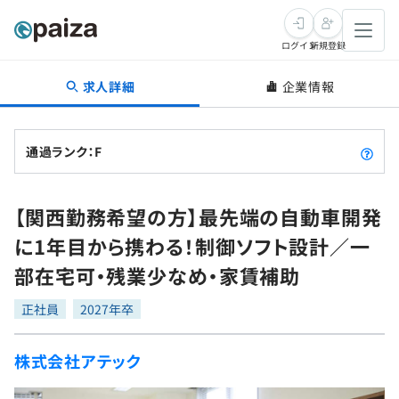
ログイン
新規登録
求人詳細
企業情報
転職・キャリア
未経験転職
求人検索
通過ランク：F
新卒就活
求人検索
インタビュー
【関西勤務希望の方】最先端の自動車開発
学習
求人検索
インタビュー
転職成功ガイド
に1年目から携わる！制御ソフト設計／一
本選考
スキルチェック
講座一覧
部在宅可・残業少なめ・家賃補助
転職成功ガイド
転職エージェント
ゲーム・マンガ
インターン
プログラミング言語
正社員
問題集
2027年卒
メディア
SQL
4択課題
株式会社アテック
新卒エージェント
paizaとは？
Tech Team Journal
評価結果一覧
ナレッジ