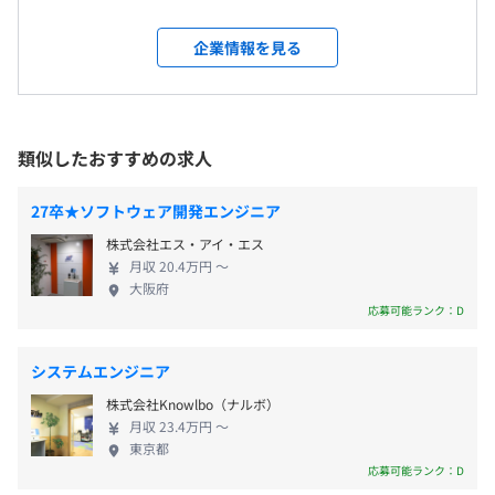
※新卒での初回配属は関東・東海・関西のいずれかになり
通信教育講座受講、上限50％まで資格取得補助
的にシェアを持つ、ベクタージャパンの公式パート
【開発環境】
ます。勤務地は希望を考慮して決定します。
メンター制度の有無
ナー企業です。自動車の今後の未来を左右する最先端
C言語、C++、C#、Python、Javaなど
企業情報を見る
※配属先により異なりますが、リモート勤務を導入してい
のCASE事業に関われるため、先進的で楽しくやりが
C言語がメインとなりますが、その他の言語も必要に応じ
なし
る会社が多いです。
い十分なお仕事です。 ◆自動運転を担うAUTOSAR事
て対応できるよう社内研修をおこなっています。
キャリアコンサルティング制度の有無及びその内容
＜変更範囲＞
業に携われます！ AUTOSARは、これからの自動車開
（※
想定年収
は年収提示額を保証するものではありません）
各種目的別研修
会社の定める場所（テレワークを行う場所を含む）
発現場で生産性を向上させるために必要な、車載ソ
社内検定等の制度の有無及びその内容
類似したおすすめの求人
フトウェア標準化規格のことです。2003年の発足以
なし
受動喫煙防止措置に関する事項
来、世界中のメーカーが参画しています。日本ではま
年1回の目標設定をして、半期で振り返りをおこなってい
27卒★ソフトウェア開発エンジニア
9：00～18：00
屋内原則禁煙（喫煙室あり）
だ馴染みがありませんが、AUTOSARは今後の自動車
ます。
株式会社エス・アイ・エス
※勤務時間・休憩時間は配属先により異なります。
開発の現場で非常に重要なものです。当社では、
チームの上司や個人での評価だけでなく、配属先やアウト
月収 20.4万円 〜
休憩時間：12：00～13：00（60分）
2019年AUTOSARのアソシエイトパートナーに加入し
プット先の会社からの評価など多角的に評価しています。
大阪府
前年度の月平均所定外労働時間の実績
平均残業時間：平均17時間／月
ており、AUTOSAR専任エンジニアの育成に力を入れ
応募可能ランク：D
17.0時間
ています。 ◆技術力の高い開発チームに参画できま
前年度の有給休暇の平均取得日数
す！ 「CSP-E」認証取得組み込みエンジニアが、プ
システムエンジニア
13.0日
ロジェクトメンバーとして在籍しています。自動車開
技術部として全拠点合わせて約1200名のエンジニアが在
株式会社Knowlbo（ナルボ）
【年間休日121日】
前事業年度の育児休業取得者数／出産者数
発の技術レベルが高いので、新しく学べることも多
籍しています。
月収 23.4万円 〜
・完全週休2日制
く成長意欲のある方は満足していただける環境です。
男性7人/19人
東京都
・GW休暇
ぜひフレッシュな社長直下プロジェクトのコアメン
女性6人/6人
応募可能ランク：D
・夏季休暇
バーとして活躍しませんか？これからの自動車業界