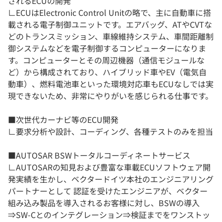
されるECUの開発
∟ECUはElectronic Control Unitの略で、主に自動車に搭
載される電子制御ユニットです。エアバッグ、ATやCVTな
どのトランスミッション、車線維持システム、車間距離制
御システムなどを電子制御するコンピューターになりま
す。コンピューターとその周辺機器（通信モジュールな
ど）から構成されており、ハイブリッド車やEV（電気自
動車）、燃料電池車といった環境対応車もECUなしでは実
現できないため、非常にやりがいを感じられる仕事です。
■次世代カーナビ等のECU開発
∟要求分析や設計、コーディング、各種テストのみを担当
■AUTOSAR BSWトータルコーディネートサービス
∟AUTOSARの知見および豊富な車載ECUソフトウェア開
発実績を生かし、ベクタードイツ本社のエンジニアリング
パートナーとして 認証を受けたエンジニアが、ベクター
組み込み製品を導入されるお客様に対し、BSWの導入
⇒SW-Cとのインテグレーション⇒検証までをワンストッ