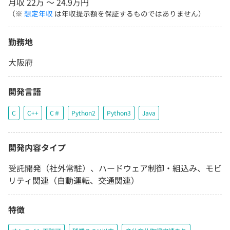
月収 22万 〜 24.9万円
（※
想定年収
は年収提示額を保証するものではありません）
勤務地
大阪府
開発言語
C
C++
C＃
Python2
Python3
Java
開発内容タイプ
受託開発（社外常駐）、ハードウェア制御・組込み、モビ
リティ関連（自動運転、交通関連）
特徴