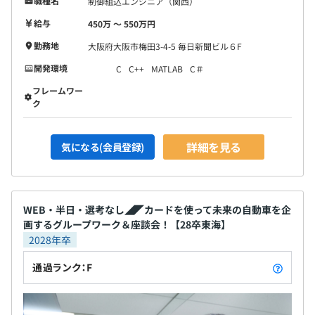
職種名
制御組込エンジニア（関西）
給与
450万 〜 550万円
勤務地
大阪府大阪市梅田3-4-5 毎日新聞ビル６F
開発環境
C
C++
MATLAB
C＃
フレームワー
ク
詳細を見る
気になる(会員登録)
WEB・半日・選考なし◢◤カードを使って未来の自動車を企
画するグループワーク＆座談会！【28卒東海】
2028年卒
通過ランク：F