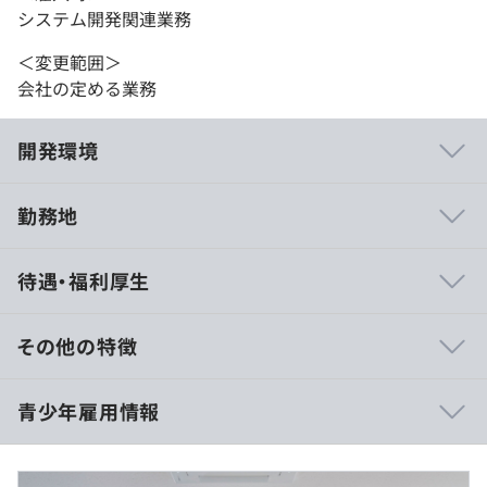
システム開発関連業務
＜変更範囲＞
会社の定める業務
開発環境
勤務地
・ツールを利用した開発であるため単独での作業機会が多
待遇・福利厚生
く、同チーム内との情報共有を毎日行いながら自分の責任
範囲を全うしていく開発スタイルとなります。
・チーム内の協力関係も良好であり、毎日の情報共有から
その他の特徴
作業量の調整等を行います。
顧客との打ち合わせも頻繁に行うため、個人業務中心であ
月収：22万円～24万9000円以上
青少年雇用情報
りながら対外折衝の能力も必要となります。
※経験や能力を考慮の上、当社規定により決定します。
・ツールベンダー様と気軽に都度連絡、相談できる環境で
※残業代は全額支給いたします。
あるため、開発はスムーズに行える点が強みです。