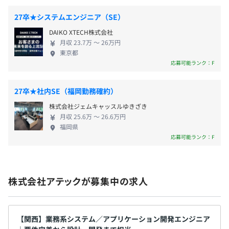
役員及び管理的地位にある者に占める女性の割合
・年末年始休暇（9日前後）
を支える「AUTOSAR」に携わりたいエンジニアをお
役員20.0%
27卒★システムエンジニア（SE）
・有給休暇
待ちしております！
管理職13.8%
DAIKO XTECH株式会社
・慶弔休暇
月収 23.7万 〜 26万円
・特別休暇
東京都
3～10名程度のチームに配属後、開発に携わります。
応募可能ランク：F
※配属先によって人数や構成は異なります。
27卒★社内SE（福岡勤務確約）
・交通費全額支給
株式会社ジェムキャッスルゆきざき
・家賃手当
月収 25.6万 〜 26.6万円
・職能手当
福岡県
・家族手当（配偶者手当、子ども手当1人～３人）
応募可能ランク：F
・残業手当
・役職者手当
株式会社アテックが募集中の求人
年2回（7月、12月）
※4.0カ月分／年。コロナ禍の中でも満額の賞与が支給さ
【関西】業務系システム／アプリケーション開発エンジニア