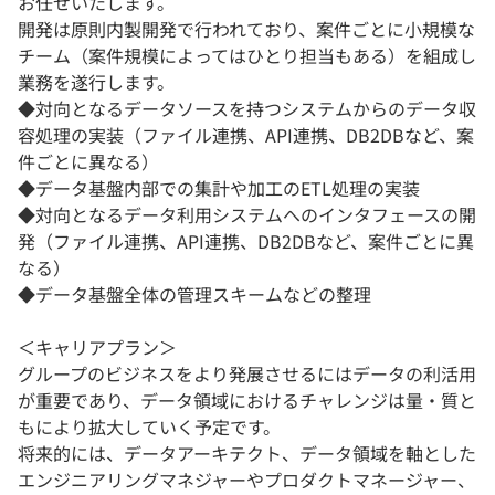
お任せいたします。
開発は原則内製開発で行われており、案件ごとに小規模な
チーム（案件規模によってはひとり担当もある）を組成し
業務を遂行します。
◆対向となるデータソースを持つシステムからのデータ収
容処理の実装（ファイル連携、API連携、DB2DBなど、案
件ごとに異なる）
◆データ基盤内部での集計や加工のETL処理の実装
◆対向となるデータ利用システムへのインタフェースの開
発（ファイル連携、API連携、DB2DBなど、案件ごとに異
なる）
◆データ基盤全体の管理スキームなどの整理
＜キャリアプラン＞
グループのビジネスをより発展させるにはデータの利活用
が重要であり、データ領域におけるチャレンジは量・質と
もにより拡大していく予定です。
将来的には、データアーキテクト、データ領域を軸とした
エンジニアリングマネジャーやプロダクトマネージャー、