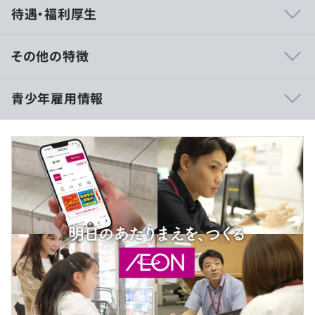
待遇・福利厚生
その他の特徴
月給：250,000円 ～
青少年雇用情報
※固定残業代制ではありません。時間外勤務が発生した場
合は、時間外勤務手当が別途支給されます。
※該当する場合、住宅助成金（持家・賃貸とも社内規定に
より支給）の支給、もしくは社宅の提供が別途あります。
※上記とは別に以下支給がございます
過去３年間の新卒採用者数・離職者数
・企業型確定拠出年金(DC)として別途3,700円/月を付与
前年度 採用者数0人 離職者数0人
・退職金として企業年金基金 (DB)1,500円/月を積立
2年度前 採用者数0人 離職者数0人
3年度前 採用者数0人 離職者数0人
（※
想定年収
は年収提示額を保証するものではありません）
研修の有無及び内容
◎オンライン／オフラインのハイブリッド型勤務・出社時
は本社（海浜幕張）もしくはサテライトオフィス(京橋)と
あり：新入社員研修