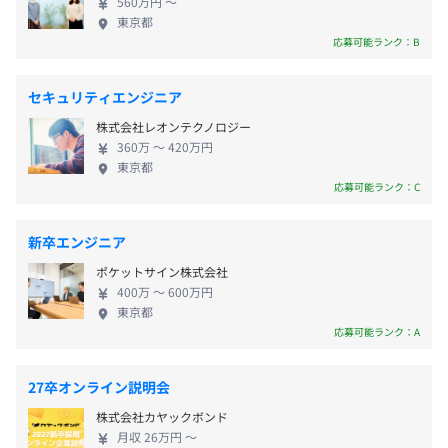
560万円 〜
さま視点のプロダクト開発と業界を変えることを追
東京都
求できる—それが、イオンスマートテクノロジーで働
応募可能ランク：B
く魅力です。 ◆◇デジタルの力で、小売の未来をつ
くる◇◆ イオンスマートテクノロジーは、日本最大
セキュリティエンジニア
・住居手当：住宅助成金（持家・賃貸とも社内規定により
級の小売企業・イオングループのデジタル戦略をリ
株式会社レオンテクノロジー
支給）
ードする会社です。 私たちのミッションは、「デジ
360万 〜 420万円
・社宅制度あり
タル技術でアジアの小売業を変える」こと。2020年
東京都
・通勤手当：交通費全額支給
の設立以来、グループ全体のDX（デジタルトランス
応募可能ランク：C
・社員買物割引制度あり
フォーメーション）を推進し、 新しい購買体験の提
・イオングッドライフクラブ（共済会）：余暇をお得に楽
供とサプライチェーンマネジメントの改革を推進し
新卒エンジニア
しめるサービス、団体保険等があります。
ています。 具体的には、基幹システムの開発から、
ポケットサイン株式会社
・育児介護制度あり
グループ共通のプラットフォーム構築、各種IDの統
400万 〜 600万円
合まで、バックエンドからフロントエンドまで幅広
東京都
く手がけています。 イオンの店舗やサービスを利用
応募可能ランク：A
する何百万ものお客さま、そして従業員の皆さん
が、より便利で快適な生活を送れるよう、デジタル
賞与：年3回（5月・7月・12月）
27卒オンライン説明会
の力で支えています。 イオンが提供する顧客体験
※賞与額は月給×3カ月分を想定
株式会社カヤックボンド
を、デジタルを通じて最大化し、「自分がつくった
月収 26万円 〜
システムが、社会のインフラになる」そんな実感を