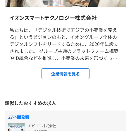
なります。
※研修時は出社必須、部署への配属後は高頻度での出社を
コアタイムなしのフルフレックスタイム制です。
イオンスマートテクノロジー株式会社
想定
入社後にチームや上長と相談しながらMTG時間や出社の
※時世の状況により変更となる可能性があります
前年度の月平均所定外労働時間の実績
頻度などを設定し、個々人のご事情に即した働き方ができ
私たちは、「デジタル技術でアジアの小売業を変え
15.0時間
ます。
る」というビジョンのもと、イオングループ全体の
就業場所の変更範囲
その他、毎週金曜日はNo残業デー。
デジタルシフトをリードするために、2020年に設立
＜雇入時＞
休憩時間：休憩60分 ※昼食時間は業務の都合により各々
されました。 グループ共通のプラットフォーム構築
本社
の自主性に任せています
やID統合などを推進し、小売業の未来を形づくって
＜変更範囲＞
平均残業時間：平均15時間／月
います。 そして2024年12月、私たちはさらなる進化
会社の定める範囲
を遂げます。イオングループの基幹システムを長年支
企業情報を見る
えてきたイオンアイビスのIT事業部門と統合し、 バ
受動喫煙防止措置に関する事項
ックエンドからフロントエンドまでを一貫して手が
・120日～125日
就業時間内禁煙・敷地内禁煙
ける体制へ。これにより、お客さまの生活インフラ
年間所定労働時間を1920時間と定めており、年間365日の
として、より革新的な価値をスピーディーに提供で
類似したおすすめの求人
中で各自が勤務日及び休日の計画を立てています。土日を
きる環境が整いました。 通常のスタートアップでは
お休みに設定されている方がほとんどです。
経験できない、「第2次創業期」×「日本最大級の小
27卒開発職
・年次有給休暇 有
売グループ」 という独自のステージ。圧倒的なスケ
JR「海浜幕張駅」徒歩8分
モビルス株式会社
・その他 慶弔休暇等 有
ール感のもと、 大規模な開発に携わりながら、お客