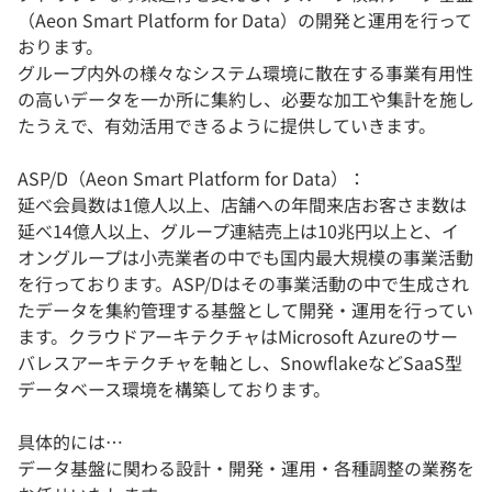
（Aeon Smart Platform for Data）の開発と運用を行って
おります。
グループ内外の様々なシステム環境に散在する事業有用性
の高いデータを一か所に集約し、必要な加工や集計を施し
たうえで、有効活用できるように提供していきます。
ASP/D（Aeon Smart Platform for Data）：
延べ会員数は1億人以上、店舗への年間来店お客さま数は
延べ14億人以上、グループ連結売上は10兆円以上と、イ
オングループは小売業者の中でも国内最大規模の事業活動
を行っております。ASP/Dはその事業活動の中で生成され
たデータを集約管理する基盤として開発・運用を行ってい
ます。クラウドアーキテクチャはMicrosoft Azureのサー
バレスアーキテクチャを軸とし、SnowflakeなどSaaS型
データベース環境を構築しております。
具体的には…
データ基盤に関わる設計・開発・運用・各種調整の業務を