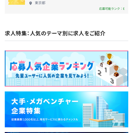
東京都
持てる環境で、私たちと一緒に小売の未来を創りま
応募可能ランク：E
せんか？ ◆◇具体的な事業・サービス内容◇◆
昇給査定年1回
▍「iAEON」アプリの開発 支払い・ポイント・お得
情報が一つに集約されたイオンのトータルアプリの
求人特集：人気のテーマ別に求人をご紹介
開発 ▍店舗システムのDX化 ネットスーパー・EC・
サービスカウンターシステムなど、デジタルを活用
社保完備
した小売り体験の実現 ▍グループ全体のITソリュー
ション・基幹システムの開発 グループ会社の基幹シ
ステム開発、運用・保守・ITインフラ構築により、顧
客体験の向上や新たなサプライチェーンモデル構
無期雇用
築、コーポレートガバナンスの強化などグループの
発展に寄与 ▍DXによる新しい店舗営業への支援 セル
フレジやiAEONと連動したモバイル決済など多彩な
ソリューションの提供やビックデータを活用した需
要予測、リアルタイムに営業情報を活用できるスマ
ホ端末「モバイルアシスタント」など、店舗DXへ寄
与 ▍購買・会員データ活用のための基盤構築 数千億
の購買データ、および数千万の会員データのグルー