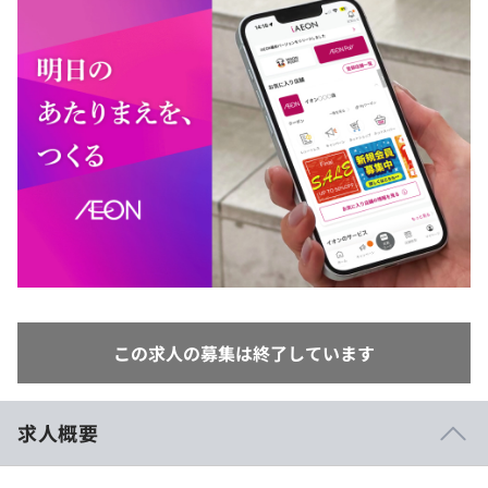
イベント・セミナー
paiza times
再チャレンジ結果一覧
リファレンス
インタビュー
note
就活成功ガイド
プラン
個人向けプラン
法人向けプラン
学校向けプラン
契約内容・クーポン
この求人の募集は終了しています
求人概要