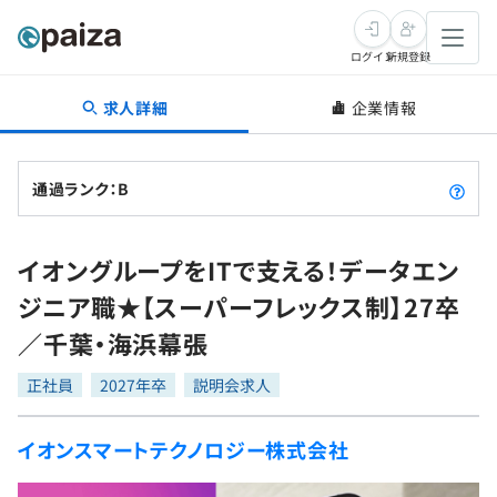
ログイン
新規登録
求人詳細
企業情報
転職・キャリア
未経験転職
求人検索
通過ランク：B
新卒就活
求人検索
インタビュー
イオングループをITで支える！データエン
学習
求人検索
インタビュー
転職成功ガイド
ジニア職★【スーパーフレックス制】27卒
本選考
スキルチェック
講座一覧
／千葉・海浜幕張
転職成功ガイド
転職エージェント
ゲーム・マンガ
インターン
プログラミング言語
正社員
問題集
2027年卒
説明会求人
メディア
SQL
4択課題
イオンスマートテクノロジー株式会社
新卒エージェント
paizaとは？
Tech Team Journal
評価結果一覧
ナレッジ