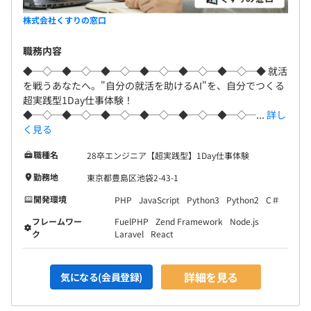
設立当初から、メリトクラシー（実力主義）を理念とし
て、明瞭でわかりやすい人事制度を徹底しています。今ま
株式会社くすりの窓口
での学歴や職歴という過去を評価するのではなく、当社に
職務内容
ジョインしてから何をしたかという結果・努力を明確に評
価していきます。
◆─◇─◆─◇─◆─◇─◆─◇─◆─◇─◆─◇─◆ 就活
を戦うあなたへ。"自分の就活を助けるAI"を、自分でつくる
超実践型1Day仕事体験！
◆─◇─◆─◇─◆─◇─◆─◇─◆─◇─◆─◇─...
詳し
く見る
部署名：システム開発部
社員数：正社員数50名
職種名
28卒エンジニア【超実践型】1Day仕事体験
特徴：当社の提供サービスを始め、インフラ部門やセキュ
勤務地
東京都豊島区池袋2-43-1
リティなどを担当しているエンジニア集団の組織です。
開発環境
PHP
JavaScript
Python3
Python2
C＃
開発商材：主に下記3つになります。
・『e-オーダー』：医薬品の在庫管理とAIで需要予測をお
フレームワー
FuelPHP
Zend Framework
Node.js
ク
Laravel
React
こなう自動発注システム
・『みんなのお薬箱』：デッドストックになった医薬品の
出品・落札がおこなえるマーケットプレイス
詳細を見る
気になる(会員登録)
・『HOSPITAL SUPPORT』：オンライン診療と電話診療
に対応したシステム