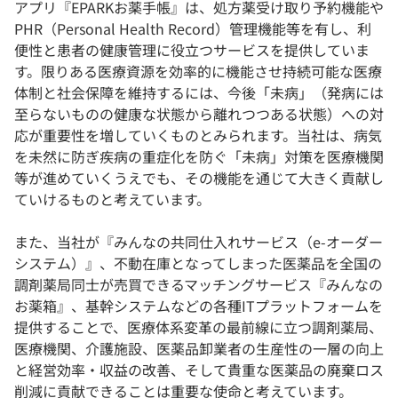
アプリ『EPARKお薬手帳』は、処方薬受け取り予約機能や
PHR（Personal Health Record）管理機能等を有し、利
便性と患者の健康管理に役立つサービスを提供していま
す。限りある医療資源を効率的に機能させ持続可能な医療
体制と社会保障を維持するには、今後「未病」（発病には
至らないものの健康な状態から離れつつある状態）への対
応が重要性を増していくものとみられます。当社は、病気
を未然に防ぎ疾病の重症化を防ぐ「未病」対策を医療機関
等が進めていくうえでも、その機能を通じて大きく貢献し
ていけるものと考えています。
また、当社が『みんなの共同仕入れサービス（e-オーダー
システム）』、不動在庫となってしまった医薬品を全国の
調剤薬局同士が売買できるマッチングサービス『みんなの
お薬箱』、基幹システムなどの各種ITプラットフォームを
提供することで、医療体系変革の最前線に立つ調剤薬局、
医療機関、介護施設、医薬品卸業者の生産性の一層の向上
と経営効率・収益の改善、そして貴重な医薬品の廃棄ロス
削減に貢献できることは重要な使命と考えています。