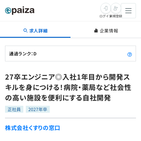
ログイン
新規登録
求人詳細
企業情報
転職・キャリア
未経験転職
求人検索
通過ランク：D
新卒就活
求人検索
インタビュー
27卒エンジニア◎入社1年目から開発ス
学習
求人検索
インタビュー
転職成功ガイド
キルを身につける！病院・薬局など社会性
本選考
スキルチェック
講座一覧
の高い施設を便利にする自社開発
転職成功ガイド
転職エージェント
ゲーム・マンガ
インターン
プログラミング言語
正社員
問題集
2027年卒
メディア
SQL
4択課題
株式会社くすりの窓口
新卒エージェント
paizaとは？
Tech Team Journal
評価結果一覧
ナレッジ