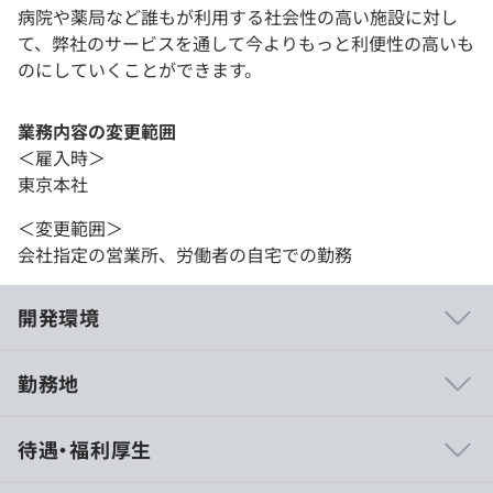
病院や薬局など誰もが利用する社会性の高い施設に対し
て、弊社のサービスを通して今よりもっと利便性の高いも
のにしていくことができます。
業務内容の変更範囲
＜雇入時＞
東京本社
＜変更範囲＞
会社指定の営業所、労働者の自宅での勤務
開発環境
勤務地
◆ユーザーに寄り添ったおもてなし精神
待遇・福利厚生
患者様第一をモットーに、患者様が使いやすいサービスは
もちろん、全国にある病院・薬局などの医療施設、また介