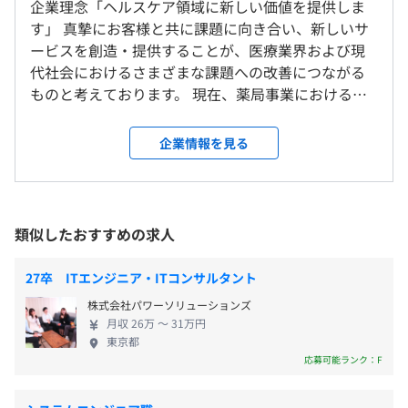
研修の有無及び内容
企業理念「ヘルスケア領域に新しい価値を提供しま
＜雇入時＞
平均残業時間：平均約20時間／月
落札が行えるマーケットプレイス
す」 真摯にお客様と共に課題に向き合い、新しいサ
東京本社
e-ラーニングシステムを活用して社員ごとに必要な科目に
・『HOSPITAL SUPPORT』：オンライン診療と電話診療
ービスを創造・提供することが、医療業界および現
＜変更範囲＞
ついて受講していただき知識を身に着けていただきます。
に対応したシステム
代社会におけるさまざまな課題への改善につながる
会社指定の営業所、労働者の自宅での勤務
自己啓発支援の有無及びその内容
・『iPadケア記録アプリ』：介護現場に特化した記録用ア
ものと考えております。 現在、薬局事業における加
スキルアップ支援制度があり、資格取得等の際一部補助を
【年間休日数124日】
プリケーション
盟店舗数は28,000店舗（市場シェア47%）を超えま
しております。
・完全週休2日制（土日祝休み）
受動喫煙防止措置に関する事項
した。今後さらにサービスを拡充して、医療のDX化
企業情報を見る
メンター制度の有無
・年次有給休暇：10日～20日（入社半年後に支給）
敷地内禁煙（喫煙場所あり）
を進めることによって、患者様・医療機関・介護・
・年末年始休暇
なし
福祉すべての生産性向上を目指していきます。 「事
・夏季休暇
入社後はチームリーダーの下、OJTで一緒に開発をしてい
キャリアコンサルティング制度の有無及びその内容
業を通じて社会加地の解決に貢献する」 わが国のヘ
・慶弔休暇
きます。まずは社内の開発スタイルに慣れてもらえればと
なし
ルスケア領域では、急速な高齢化の進展で増大する
類似したおすすめの求人
・産前産後休暇
「池袋駅」より徒歩6分
思います。
社内検定等の制度の有無及びその内容
医療費の削減など医療体系の変革が急務となってい
・育児休暇
業界に関しての知識はほとんど必要ではないので、業界未
なし
ます。 一般ユーザー（患者）向けに提供する調剤薬
・出産特別休暇
27卒 ITエンジニア・ITコンサルタント
経験の方でも安心して参画いただけます。
局の検索・予約サイト／アプリ『EPARKくすりの窓
・介護休暇
困ったことがあれば随時相談できる環境ですので、安心し
株式会社パワーソリューションズ
口』、電子お薬手帳アプリ『EPARKお薬手帳』は、
てキャッチアップいただければと思います。
月収 26万 〜 31万円
処方薬受け取り予約機能やPHR（Personal Health
東京都
Record）管理機能等を有し、利便性と患者の健康管
前年度の月平均所定外労働時間の実績
応募可能ランク：F
理に役立つサービスを提供しています。限りある医療
20.0時間
・通勤交通費（月に3万円まで支給）
資源を効率的に機能させ持続可能な医療体制と社会