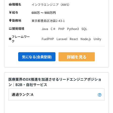
職種名
インフラエンジニア（AWS）
給与
600万 〜 900万円
勤務地
東京都豊島区池袋2-43-1
開発環境
Java
C＃
PHP
Python3
SQL
フレームワー
FuelPHP
Laravel
React
Node.js
Unity
ク
詳細を見る
気になる(会員登録)
医療業界のDX推進を加速させるリードエンジニアポジショ
ン｜B2B・自社サービス
通過ランク：A