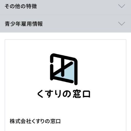
護施設に対して、お仕事の効率化やコスト削減ができるプ
その他の特徴
ロダクトを提供しています。くすりの窓口が提供するどの
サービスも原点は、ご利用される方々の「困りごと」を解
■賃金形態：月給制
青少年雇用情報
決することによる体験の向上にフォーカスしており、利用
■賃金の決定方法：当社規定により決定いたします
者のニーズに耳を傾け、その多くの声をできる限り商品や
■月給：約270,000円
サービスのアップデートに生かしています。
・基本給：約210,000円
・固定残業代：35時間分、約60,000円（超過分は別途
支給）
過去３年間の新卒採用者数・離職者数
前年度 採用者数4人 離職者数0人
・『EPAREKくすりの窓口』：月間2,300万PV、累計1,000
2年度前 採用者数4人 離職者数0人
万予約を超える国内最大級の薬局・ドラッグストア検索、
3年度前 採用者数4人 離職者数0人
予約サービス
過去３年間の新卒採用者数の男女別人数
・『EPARKお薬手帳』：150万DLを超える、家族全員の服
（※
想定年収
は年収提示額を保証するものではありません）
前年度 男性3人 女性1人
薬情報を簡単にデータ管理できる、電子お薬手帳アプリ
2年度前 男性4人 女性0人
・『Pharmacy Support』：薬局業界に特化した予約管
リモート勤務制度はありますが、基本は出社することが多
3年度前 男性4人 女性0人
理・決済管理・顧客管理の簡単一元化システム
いです。
9：00～18：00（労働時間8時間）
・『e-オーダー』：医薬品の在庫管理とAIで需要予測を行
株式会社くすりの窓口
休憩時間：60分（※昼食時間は業務の都合により各々の
う自動発注システム
就業場所の変更範囲
自主性に任せています）
・『みんなのお薬箱』：不動在庫になった医薬品の出品・