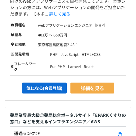
向けのWeb／アプリサービスを自社開発しています。 本ポジ
ションの方には、Webアプリケーションの開発をご担当いた
だきます。 【本ポ...
詳しく見る
職種名
webアプリケーションエンジニア［PHP］
給与
402万 〜 650万円
勤務地
東京都豊島区池袋2-43-1
開発環境
PHP
JavaScript
HTML+CSS
フレームワー
FuelPHP
Laravel
React
ク
詳細を見る
気になる(会員登録)
薬局業界最大級◎薬局総合ポータルサイト『EPARKくすりの
窓口』などを支えるインフラエンジニア／AWS
通過ランク：F