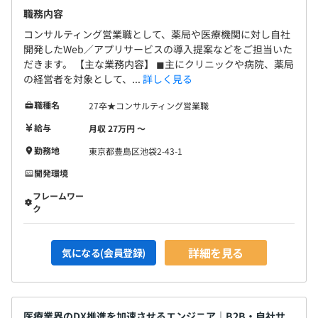
職務内容
コンサルティング営業職として、薬局や医療機関に対し自社
開発したWeb／アプリサービスの導入提案などをご担当いた
だきます。 【主な業務内容】 ◼︎主にクリニックや病院、薬局
の経営者を対象として、...
詳しく見る
職種名
27卒★コンサルティング営業職
給与
月収 27万円 〜
勤務地
東京都豊島区池袋2-43-1
開発環境
フレームワー
ク
詳細を見る
気になる(会員登録)
医療業界のDX推進を加速させるエンジニア｜B2B・自社サ