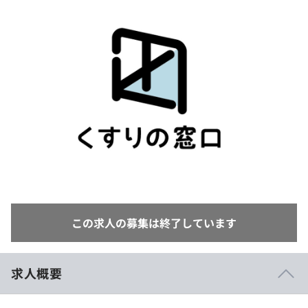
イベント・セミナー
paiza times
再チャレンジ結果一覧
リファレンス
インタビュー
note
就活成功ガイド
プラン
個人向けプラン
法人向けプラン
学校向けプラン
契約内容・クーポン
この求人の募集は終了しています
求人概要