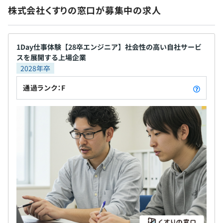
株式会社くすりの窓口が募集中の求人
無期雇用
【開発環境】
・言語：PHP、Node.js、Python、HTML、Javacript、
CSS
1Day仕事体験【28卒エンジニア】社会性の高い自社サービ
・バージョン管理：Git
スを展開する上場企業
6カ月（条件などの変更はありません）
・リポジトリ管理：BitBucket
2028年卒
・フレームワーク：FuelPHP、Zend Framework 2
通過ランク：F
・IDE：Visial Studio、Eclipse
・システム環境：AWS
・CI：Jenkins
・サーバ監視：Zabbix
・DB：Amazon RDS（MySQL、Aurora）、Amazon
DynamoDB、PostgreSQL804（on Amazon RedShift）
◆半期ごとの目標設定・振り返りによる評価で決まりま
す。