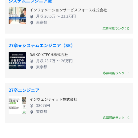
・住宅手当
システムエンジニア職
相談の上、ご希望のマシンを支給いたします。
保障を維持するには、今後「未病」（発病には至ら
∟該当条件より第一地域月10,000円支給（東京・神奈
インフォメーションサービスフォース株式会社
ないものの健康な状態から離れつつある状態）への
川・千葉・埼玉・愛知・京都・大阪・兵庫）
月収 20.6万 〜 23.2万円
対応が重要性を増していくものとみられます。当社
※該当条件より第二地域月5,000円支給（上記以外の地
東京都
は、病気を未然に防ぎ疾病の重症化を防ぐ「未病」
応募可能ランク：D
域）
対策を医療機関等が進めていくうえでも、その機能
を通じて大きく貢献していけるものと考えています。
27卒★システムエンジニア（SE）
また、当社が『みんなの共同仕入れサービス（e-オ
DAIKO XTECH株式会社
ーダーシステム）』、不動在庫となってしまった医
半期に一度（営業職のみ毎月）
Zabbix
月収 23.7万 〜 26万円
薬品を全国の調剤薬局同士が売買できるマッチング
東京都
サービス『みんなのお薬箱』、基幹システムなどの
応募可能ランク：F
各種ITプラットフォームを提供することで、医療体系
変革の最前線に立つ調剤薬局、医療機関、介護施
年2回（夏季賞与：10月～3月・冬季賞与：4月～9月）
27卒エンジニア
Elasticsearch、Amazon Redshift
設、医薬品卸業者の生産性の一層の向上と経営効
インヴェンティット株式会社
率・収益の改善、そして貴重な医薬品の廃棄ロス削
380万円
減に貢献できることは重要な使命と考えています。
東京都
応募可能ランク：C
社会保険完備（雇用・労災・健康・厚生年金）