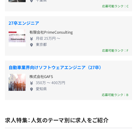
システム導入のお声がけをいただいています。 ま
応募可能ランク：C
た、直販と代理店販売の目的を明確にすることで、
医療に関わる企業として、喫煙をしていない方には年1万
前年度の月平均所定外労働時間の実績
効率的にシェアを拡大してきました。当社の販売導
円を「健康手当」として支給しています。
27卒エンジニア
17.5時間
入は大学病院や大規模病院を中心としており、新し
前年度の有給休暇の平均取得日数
有限会社PrimeConsulting
いシステムの開発や運用モデル構築をおこなってい
月収 25万円 〜
18.0日
ます。そのノウハウを共有することで、中小規模病院
東京都
前事業年度の育児休業取得者数／出産者数
や診療所に対しては、地域に馴染んだ販売代理店が
応募可能ランク：F
年2回（1月・7月）
効率的に導入をおこないます。 ■オフィスシステム
男性0人/4人
事業 すべての業界がターゲットです。文書管理シス
女性5人/5人
自動車業界向けソフトウェアエンジニア（27卒）
テム、ヘルスケアシステムは、医療以外の業界でも
役員及び管理的地位にある者に占める女性の割合
株式会社GAFS
使えます。どんな業界にも存在する“文書”に注目し、
役員0.0%
社会保険完備（健康保険・厚生年金加入・雇用保険・労災
350万 〜 400万円
紙書類の管理やシステム化などを支援することで業
管理職18.4%
保険）
愛知県
務効率化を実現します。各業界や企業独自の運用にも
応募可能ランク：B
柔軟に対応できるようにつくられているため、業界
や業種、部署や職種を問わず汎用的に利用できます。
トップ戦略で、医療システム事業と同じビジネスモ
無期雇用
求人特集：人気のテーマ別に求人をご紹介
デルを構築中です。各業界に精通した販売代理店と組
むことで、効率的にシェアを拡大しています。 ★☆
当社の製品はすべて100％自社開発☆★ 当社ではア