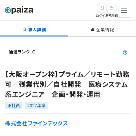
ログイン
新規登録
求人詳細
企業情報
転職・キャリア
未経験転職
求人検索
通過ランク：C
新卒就活
求人検索
インタビュー
【大阪オープン枠】プライム／リモート勤務
学習
求人検索
インタビュー
転職成功ガイド
可／残業代別／自社開発 医療システム
本選考
スキルチェック
講座一覧
系エンジニア 企画・開発・運用
転職成功ガイド
転職エージェント
ゲーム・マンガ
インターン
プログラミング言語
正社員
問題集
2027年卒
メディア
SQL
4択課題
株式会社ファインデックス
新卒エージェント
paizaとは？
Tech Team Journal
評価結果一覧
ナレッジ