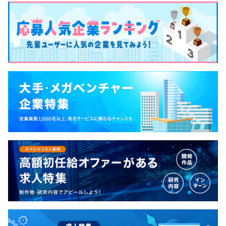
プリケーション開発および研究開発ともに、請負・
派遣・出向などは一切なく、じっくりキャリアを積
み上げ、時間をかけてエンジニアに育ってもらえる
環境です。 開発の最上流の工程や企画など、スキル
アップに応じて仕事の幅もどんどん広がっていく成
長感とおもしろさがあります。 自分が携わったシス
テムの評価を直接聞くことができるのも魅力の1つで
す。 また、週3日の在宅勤務やフレックス制を採用し
ていますので、自由なスタイルで開発業務をおこな
っていただけます。