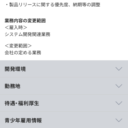
・製品リリースに関する優先度、納期等の調整
業務内容の変更範囲
＜雇入時＞
システム開発関連業務
＜変更範囲＞
会社の定める業務
開発環境
勤務地
■ 裁量と挑戦を歓迎
待遇・福利厚生
エンジニア一人ひとりの裁量を尊重する風土です。若手で
も新しい技術の導入を提案でき、上流から下流まで広い範
囲に参画できます。あなたのアイデアと挑戦を歓迎しま
青少年雇用情報
す。