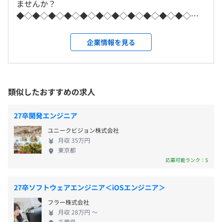
ませんか？
※希望しない転勤はありません。
用意しています。
◆◇◆◇◆◇◆◇◆◇◆◇◆◇◆◇◆◇◆◇◆◇◆
＜変更範囲＞
●取得奨励の制度休暇
その後は、各配属拠点にて、部署に特化したOJT研修を実
◇◆◇◆◇◆◇◆◇◆◇◆◇◆ ＼未来の医療業界を
変更なし
法定休暇＋9日の特別有給休暇の取得が可能
施。配属先の先輩社員が、あなたのキャリアの土台を築く
担っている会社です！／ システム事業を展開し、効
企業情報を見る
GW休暇、夏季休暇、年末年始休暇
相談の上、ご希望のマシンを支給いたします。
ための手厚いサポートを行います。
率的な診療をサポートする医療システムや、医療機
リフレッシュ休暇（年1回以上、連続5日以上取得）
受動喫煙防止措置に関する事項
※研修内容は、その年の採用人数や状況に応じて、常に最
関（事務部門）、自治体・公的企業向けシステム、
サバティカル休暇（最長6ヶ月）
・従業員に対する受動喫煙対策：あり
適な形にアップデートしていきます。
新しい発想と最先端の技術を用いたHealthTechシス
対策内容：敷地内禁煙（喫煙場所あり）
自己啓発支援の有無及びその内容
テムの開発を手がけています。 実際に日本全国の大
●年間休日数118日（2024年実績）
類似したおすすめの求人
オブジェクト指向、アジャイル、スクラム、ペアプロ、テ
会社の定める資格試験に合格した際は、報奨金を支給。
学病院におけるシェアが高く、医療分野における影
スト駆動開発、チケット駆動開発、ドメイン駆動設計、コ
受験料や教材費、交通費も会社が負担し、あなたの成長を
響力も大きいです。ITの力で医療を変えることが期待
27卒開発エンジニア
ーディング規約あり
バックアップします。
されています。 【事業内容】 ■医療システム事業 す
【大阪メトロ（地下鉄）・京阪電鉄】
ユニークビジョン株式会社
メンター制度の有無
べての医療機関がターゲットです。大規模病院から診
交通費 ：定期代相当額支給（上限40,000円/月）
淀屋橋駅、北浜駅
月収 35万円
療所まで、規模や役割の異なるさまざまな医療機関
あり
残業代 ：全額支給（サービス・持ち帰り残業なし）
東京都
地下通路19番出口直結
へシステムを導入しています。医療機関の規模や運用
キャリアコンサルティング制度の有無及びその内容
応募可能ランク：S
その他 ：定期健康診断（人間ドック補助あり）、出張手
（駅直結なので濡れずに通勤可能です！）
にも柔軟に対応できる、幅広い製品があることも強
なし
当、役職手当、資格奨励金制度（当社が定める資格試験に
みです。国立大学病院のシェアは75%以上。案件獲
社内検定等の制度の有無及びその内容
限る）、従業員持株制度、J-ESOP（株式給付信託）、社
27卒ソフトウェアエンジニア＜iOSエンジニア＞
得ではなく、質の高いコンサルティングに注力して
内懇親会（年1回）、クラブ活動補助…等
なし
フラー株式会社
いるため、飛び込み営業はおこなっていません。大
Docker、Terraform、Kubernetes、Zabbix
月収 28万円 〜
学病院での高いシェアにより、医療機関様の方から
千葉県