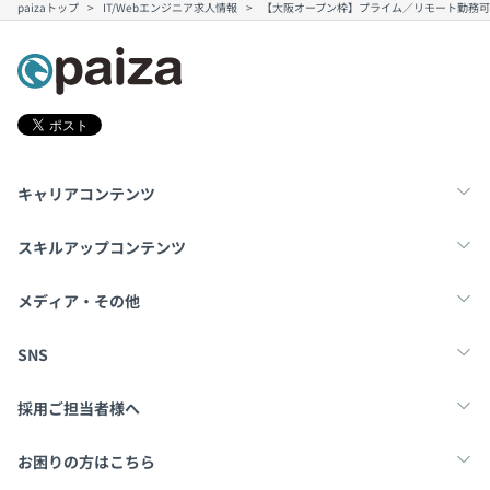
paizaトップ
IT/Webエンジニア求人情報
【大阪オープン枠】プライム／リモート勤務
キャリアコンテンツ
転職・キャリア
未経験転職
新卒就活
スキルアップコンテンツ
学習
スキルチェック
マンガ・ゲーム
メディア・その他
Tech Team Journal
paiza times
note
SNS
X
Facebook
採用ご担当者様へ
採用・教育をお考えの企業様へ
中途求人掲載はこちら
お困りの方はこちら