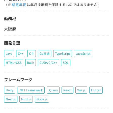
（※
想定年収
は年収提示額を保証するものではありません）
勤務地
大阪府
開発言語
Java
C++
C＃
Go言語
TypeScript
JavaScript
HTML+CSS
Bash
CUDA C/C++
SQL
フレームワーク
Unity
.NET Framework
jQuery
React
Vue.js
Flutter
Next.js
Nuxt.js
Node.js