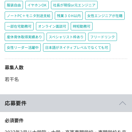
服装自由
イヤホンOK
社長が現役or元エンジニア
ノートPC＋モニタ別途支給
残業３０H以内
女性エンジニアが在籍
一部在宅勤務可
オンライン面談可
時短勤務可
産休育休取得実績あり
スペシャリスト枠あり
フリードリンク
女性リーダー活躍中
日本語がネイティブレベルでなくても可
募集人数
若干名
応募要件
必須要件