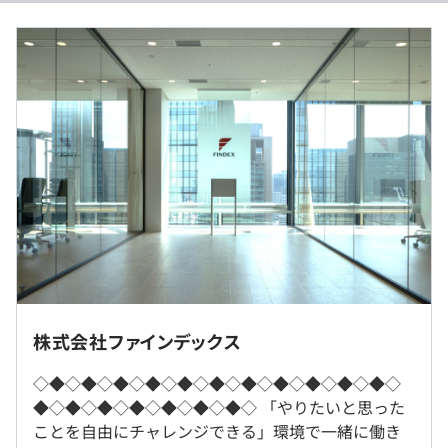
■ AIを使いこなす、最先端の開発スタイル
（※
想定年収
は年収提示額を保証するものではありません）
開発現場では Claude Code・GitHub Copilot・Gemini と
過去３年間の新卒採用者数・離職者数
いった生成AIを日常的に活用しています。コード生成にと
前年度 採用者数6人 離職者数0人
どまらず、テスト生成・コードレビュー・仕様やドキュメ
2年度前 採用者数3人 離職者数0人
標準労働時間（1日）：7.5時間
ントの作成まで幅広くAIを使い、エンジニアはより本質的
3年度前 採用者数7人 離職者数1人
※10：00～15：00 を含めれば、出勤時間は基本的に自由
な設計や課題解決に集中できる環境です。
過去３年間の新卒採用者数の男女別人数
です。
さらに社内勉強会も活発で、メンバー同士が日々意欲的に
休憩時間：60分 ※昼食時間は定めていないので、空い
前年度 男性1人 女性5人
AIを学び合う文化が根づいています。
ている時間で昼食を取ることが可能です
2年度前 男性2人 女性1人
平均残業時間：17.5時間
3年度前 男性2人 女性5人
■ フラットで助け合うチーム文化
平均勤続年数
年齢や経験に関わらず、自由に意見を交わせる環境です。
6.8年
チーム全体で業務をカバーし合う体制なので、安心して挑
戦に打ち込めます。
就業場所の変更範囲
株式会社ファインデックス
●休日・休暇
＜雇入時＞
完全週休2日制（土、日）、祝日
■ 距離を感じさせない開発環境
◇◆◇◆◇◆◇◆◇◆◇◆◇◆◇◆◇◆◇◆◇◆◇
大阪支店・東京本社・四国支社・札幌支店・福岡支店・新
年次有給休暇（初年度10日間）、
研修の有無及び内容
全国に拠点がありますが、バーチャルオフィスツールを活
◆◇◆◇◆◇◆◇◆◇◆◇◆◇ 「やりたいと思った
潟支店・京都支店（本人の希望する勤務地）
慶弔休暇、免許更新休暇、引越休暇、
用し、同じオフィスにいるかのような円滑なコミュニケー
松山支店にて約2週間、ビジネスマナーから製品知識、医
ことを自由にチャレンジできる」環境で一緒に働き
および自宅
介護休業、産前産後休業、看護休業、育児休業
ションを実現しています。
療市場まで、あなたの成長をサポートする手厚い研修をご