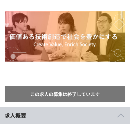
イベント・セミナー
paiza times
再チャレンジ結果一覧
リファレンス
インタビュー
note
就活成功ガイド
プラン
個人向けプラン
法人向けプラン
学校向けプラン
契約内容・クーポン
この求人の募集は終了しています
求人概要