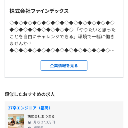
戦に打ち込めます。
株式会社ファインデックス
●休日・休暇
就業場所の変更範囲
完全週休2日制（土、日）、祝日
■ 距離を感じさせない開発環境
◇◆◇◆◇◆◇◆◇◆◇◆◇◆◇◆◇◆◇◆◇◆◇
＜雇入時＞
年次有給休暇（初年度10日間）、
研修の有無及び内容
全国に拠点がありますが、バーチャルオフィスツールを活
◆◇◆◇◆◇◆◇◆◇◆◇◆◇ 「やりたいと思った
京都支店東京本社・四国支社・大阪支店・札幌支店・福岡
慶弔休暇、免許更新休暇、引越休暇、
用し、同じオフィスにいるかのような円滑なコミュニケー
松山支店にて約2週間、ビジネスマナーから製品知識、医
ことを自由にチャレンジできる」環境で一緒に働き
支店・新潟支店・（本人の希望する勤務地）
介護休業、産前産後休業、看護休業、育児休業
ションを実現しています。
療市場まで、あなたの成長をサポートする手厚い研修をご
ませんか？
および自宅
用意しています。
◆◇◆◇◆◇◆◇◆◇◆◇◆◇◆◇◆◇◆◇◆◇◆
※希望しない転勤はありません。
●取得奨励の制度休暇
その後は、各配属拠点にて、部署に特化したOJT研修を実
◇◆◇◆◇◆◇◆◇◆◇◆◇◆ ＼未来の医療業界を
＜変更範囲＞
法定休暇＋9日の特別有給休暇の取得が可能
施。配属先の先輩社員が、あなたのキャリアの土台を築く
担っている会社です！／ システム事業を展開し、効
変更なし
企業情報を見る
GW休暇、夏季休暇、年末年始休暇
相談の上、ご希望のマシンを支給いたします。
ための手厚いサポートを行います。
率的な診療をサポートする医療システムや、医療機
リフレッシュ休暇（年1回以上、連続5日以上取得）
※研修内容は、その年の採用人数や状況に応じて、常に最
関（事務部門）、自治体・公的企業向けシステム、
サバティカル休暇（最長6ヶ月）
受動喫煙防止措置に関する事項
適な形にアップデートしていきます。
新しい発想と最先端の技術を用いたHealthTechシス
・従業員に対する受動喫煙対策：あり
自己啓発支援の有無及びその内容
テムの開発を手がけています。 実際に日本全国の大
●年間休日数118日（2024年実績）
類似したおすすめの求人
対策内容：敷地内禁煙（喫煙場所あり）
オブジェクト指向、アジャイル、スクラム、ペアプロ、テ
会社の定める資格試験に合格した際は、報奨金を支給。
学病院におけるシェアが高く、医療分野における影
スト駆動開発、チケット駆動開発、ドメイン駆動設計、コ
受験料や教材費、交通費も会社が負担し、あなたの成長を
響力も大きいです。ITの力で医療を変えることが期待
27卒エンジニア（福岡）
ーディング規約あり
バックアップします。
されています。 【事業内容】 ■医療システム事業 す
株式会社あつまる
メンター制度の有無
べての医療機関がターゲットです。大規模病院から診
交通費 ：定期代相当額支給（上限40,000円/月）
京都市営地下鉄烏丸線 烏丸御池駅から徒歩1分、阪急京都
月収 27.3万円
療所まで、規模や役割の異なるさまざまな医療機関
あり
福岡県