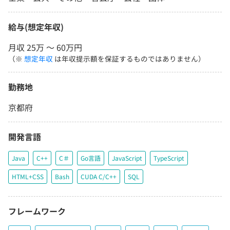
給与(想定年収)
月収 25万 〜 60万円
（※
想定年収
は年収提示額を保証するものではありません）
勤務地
京都府
開発言語
Java
C++
C＃
Go言語
JavaScript
TypeScript
HTML+CSS
Bash
CUDA C/C++
SQL
フレームワーク