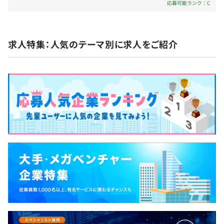
応募可能ランク：C
ンを行っています。
柔軟に対応できるようにつくられているため、業界
そのため、拠点間を感じない開発環境となっております。
や業種、部署や職種を問わず汎用的に利用できます。
チャットはGoogleChatを使用しています。
トップ戦略で、医療システム事業と同じビジネスモ
無期雇用
求人特集：人気のテーマ別に求人をご紹介
デルを構築中です。各業界に精通した販売代理店と組
チーム内で日々の進捗や課題を共有し合い、協力しながら
むことで、効率的にシェアを拡大しています。 ★☆
業務を進めていきます。
当社の製品はすべて100％自社開発☆★ 当社ではア
メンバーが働きやすく仕事に打ち込むための環境作りを大
プリケーション開発および研究開発ともに、請負・
切にしていて、自由度の高い環境です。
派遣・出向などは一切なく、じっくりキャリアを積
こんな方法ではどうか？こんな表現はどうか？など、ミー
み上げ、時間をかけてエンジニアに育ってもらえる
ティングでも自由に発言でき、フラットな関係性が特徴で
環境です。 開発の最上流の工程や企画など、スキル
す。
アップに応じて仕事の幅もどんどん広がっていく成
また、特定の人に作業が集中しないよう、チームでカバー
長感とおもしろさがあります。 自分が携わったシス
する環境を整えています。
テムの評価を直接聞くことができるのも魅力の1つで
す。 また、週3日の在宅勤務やフレックス制を採用し
【開発環境】
ていますので、自由なスタイルで開発業務をおこな
・サーバ：WindowsServer、GCP
っていただけます。
・OS：Windows、Linuxなど
・言語：C#、C++、JavaScriptなど