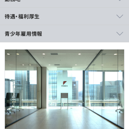
■ 裁量と挑戦を歓迎
待遇・福利厚生
エンジニア一人ひとりの裁量を尊重する風土です。若手で
も新しい技術の導入を提案でき、上流から下流まで広い範
囲に参画できます。あなたのアイデアと挑戦を歓迎しま
青少年雇用情報
す。
■ AIを使いこなす、最先端の開発スタイル
（※
想定年収
は年収提示額を保証するものではありません）
開発現場では Claude Code・GitHub Copilot・Gemini と
過去３年間の新卒採用者数・離職者数
いった生成AIを日常的に活用しています。コード生成にと
前年度 採用者数6人 離職者数0人
どまらず、テスト生成・コードレビュー・仕様やドキュメ
2年度前 採用者数3人 離職者数0人
標準労働時間（1日）：7.5時間
ントの作成まで幅広くAIを使い、エンジニアはより本質的
3年度前 採用者数7人 離職者数1人
※10：00～15：00 を含めれば、出勤時間は基本的に自由
な設計や課題解決に集中できる環境です。
過去３年間の新卒採用者数の男女別人数
です。
さらに社内勉強会も活発で、メンバー同士が日々意欲的に
休憩時間：60分（※昼食時間は定めていないので、空い
前年度 男性1人 女性5人
AIを学び合う文化が根づいています。
ている時間で昼食を取ることが可能です）
2年度前 男性2人 女性1人
平均残業時間：17.5時間
3年度前 男性2人 女性5人
■ フラットで助け合うチーム文化
平均勤続年数
年齢や経験に関わらず、自由に意見を交わせる環境です。
6.8年
チーム全体で業務をカバーし合う体制なので、安心して挑