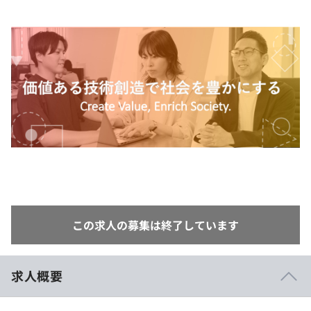
イベント・セミナー
paiza times
再チャレンジ結果一覧
リファレンス
インタビュー
note
就活成功ガイド
プラン
個人向けプラン
法人向けプラン
学校向けプラン
契約内容・クーポン
この求人の募集は終了しています
求人概要