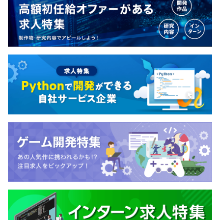
・フレームワーク：Ruby on Rails、jQuery、Vue.js
・DB：SQLServer、Oracle、PostgreSQLなど
・バージョン管理：GitBucket