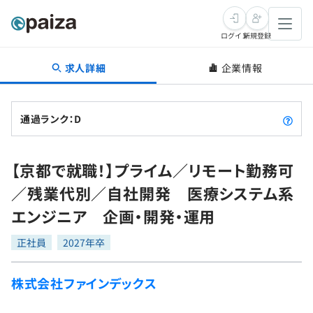
ログイン
新規登録
求人詳細
企業情報
転職・キャリア
未経験転職
求人検索
通過ランク：D
新卒就活
求人検索
インタビュー
【京都で就職！】プライム／リモート勤務可
学習
求人検索
インタビュー
転職成功ガイド
／残業代別／自社開発 医療システム系
本選考
スキルチェック
講座一覧
エンジニア 企画・開発・運用
転職成功ガイド
転職エージェント
ゲーム・マンガ
インターン
プログラミング言語
正社員
問題集
2027年卒
メディア
SQL
4択課題
株式会社ファインデックス
新卒エージェント
paizaとは？
Tech Team Journal
評価結果一覧
ナレッジ