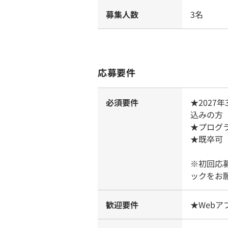
募集人数
3名
応募要件
必須要件
★202
込みの方
★プログ
★既卒可
※初回応
ックをお
歓迎要件
★Web