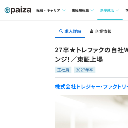
転職・キャリア
未経験転職
新卒就活
求人検索
求人検索
求人検索
求人詳細
企業情報
本選考
インタビュー
インタビュー
インターン
27卒★トレファクの自社
転職成功ガイド
転職成功ガイド
ンジ！／東証上場
新卒エージェ
転職エージェント
正社員
2027年卒
イベント・セ
株式会社トレジャー・ファクトリ
インタビュー
就活成功ガイ