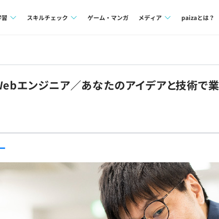
学習
スキルチェック
ゲーム・マンガ
メディア
paizaとは？
講座一覧
プログラミング言語
Tech Team Journal
問題集
SQL
paiza times
Webエンジニア／あなたのアイデアと技術で
4択課題
評価結果一覧
note
ント
ナレッジ
再チャレンジ結果一覧
ミナー
リファレンス
ー
プラン
ド
個人向けプラン
法人向けプラン
学校向けプラン