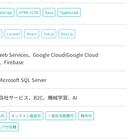
aScript
HTML+CSS
Sass
TypeScript
Laravel
React
Vue.js
Next.js
eb Services、Google Cloud(Google Cloud
)、Firebase
crosoft SQL Server
自社サービス、B2C、機械学習、AI
以内
オンライン面談可
一部在宅勤務可
既卒可
ニアが在籍