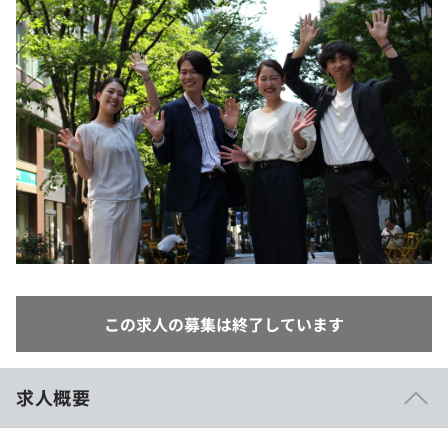
イベント・セミナー
paiza times
再チャレンジ結果一覧
リファレンス
インタビュー
note
就活成功ガイド
プラン
個人向けプラン
法人向けプラン
学校向けプラン
契約内容・クーポン
この求人の募集は終了しています
求人概要