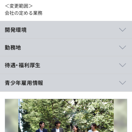
＜変更範囲＞
会社の定める業務
開発環境
勤務地
年齢が若く経験が浅い方でも、メイン担当になる機会が多
待遇・福利厚生
いので、やりがいを感じながら働くことができます。
他社は複数案件をこなすケースが多いですが、イーストは
担当制のため、『お客様に密着型で対応できる』ことが魅
青少年雇用情報
力です。
■賃金形態：月給制
■月給：23万円〜(大学・大学院・専門・短大卒)
・基本給：21万円
過去３年間の新卒採用者数・離職者数
・職鵜手当：2万円
前年度 採用者数7人 離職者数0人
■残業代：全額支給(1分単位)
2年度前 採用者数6人 離職者数2人