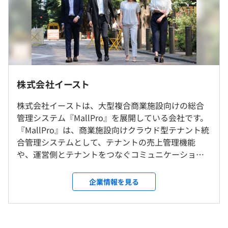
3年度前 採用者数8人 離職者数1人
過去３年間の新卒採用者数の男女別人数
前年度 男性3人 女性4人
2年度前 男性2人 女性2人
（※
想定年収
は年収提示額を保証するものではありません）
3年度前 男性4人 女性3人
定期的なミーティングで、今後実装する企画を決定しま
す。
株式会社イースト
フレックスタイム制（コアタイム11:00～15:00）
導入、開発メンバー混合で率直な意見を交換し合っていま
※標準労働時間 9:30~18:30
研修の有無及び内容
株式会社イーストは、大型複合商業施設向けの総合
す。
就業場所の変更範囲
休憩時間：休憩60分 ※昼食時間は業務の都合により各々
管理システム『MallPro』を展開している会社です。
決定した仕様の開発規模に合わせて適切な開発チームを起
オーダーメイドの教育プランを用意しておりますので、一
＜雇入時＞
の自主性に任せています
『MallPro』は、商業施設向けクラウド型テナント統
ち上げ、連携しながらリリースまで開発を進めています。
人一人あった研修を行います。
大阪支社、および自宅
平均残業時間：10-20時間／月 システム事業平均
合管理システムとして、テナントの売上管理機能
メンター制度の有無
＜変更範囲＞
や、運営側とテナントをつなぐコミュニケーション
◆エンジニアの開発環境（言語・フレームワークなど）
あり
会社の定める場所（テレワークを行う場所を含む）
機能、蓄積データの分析機能を提供しています。 評
＜Web開発＞
判が評判を呼び、現在、六本木ヒルズ、丸ビル、ラ
OS：Linux、Windows
企業情報を見る
＜年間休日125日以上＞
受動喫煙防止措置に関する事項
ンドマークプラザなど、全国の有名商業施設が導
言語：Java、JavaScript
・完全週休2日制（土日祝休）
敷地内禁煙／敷地内禁煙（喫煙場所あり）
入。その他、アウトレットモールなど郊外の大規模
フレームワーク：Spring
前年度の月平均所定外労働時間の実績
・夏季休暇
商業施設、地方都市の駅前商業施設などにも導入さ
DB：PostgreSQL
4.0時間
・年末年始休暇
れています。商業施設運営に必要なサービスをワンス