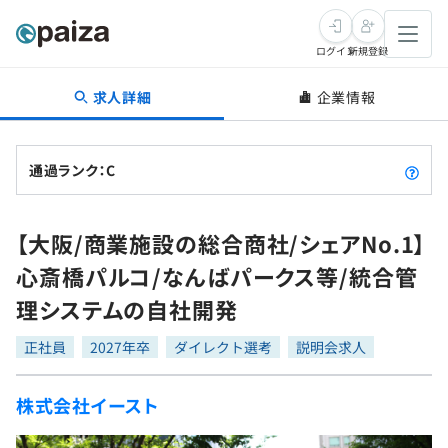
ログイン
新規登録
求人詳細
企業情報
転職・キャリア
未経験転職
求人検索
通過ランク：C
新卒就活
求人検索
インタビュー
【大阪/商業施設の総合商社/シェアNo.1】
学習
求人検索
インタビュー
転職成功ガイド
心斎橋パルコ/なんばパークス等/統合管
本選考
スキルチェック
講座一覧
理システムの自社開発
転職成功ガイド
転職エージェント
ゲーム・マンガ
インターン
プログラミング言語
正社員
問題集
2027年卒
ダイレクト選考
説明会求人
メディア
SQL
4択課題
株式会社イースト
新卒エージェント
paizaとは？
Tech Team Journal
評価結果一覧
ナレッジ