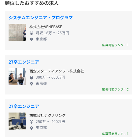
統合開発環境：Eclipse
類似したおすすめの求人
前年度の有給休暇の平均取得日数
・有給休暇
トップで提供している弊社は、業界のオンリーワン
バージョン管理：Git
11.2日
・特別休暇
企業といえます。 圧倒的な導入実績を誇る弊社のサ
大阪メトロ御堂筋線 淀屋橋駅１１番出口 徒歩３分
システムエンジニア・プログラマ
前事業年度の育児休業取得者数／出産者数
・産休、育児休暇
ービスですが、インバウンド需要を積極的に獲りに
大阪メトロ堺筋線 北浜駅６番出口 徒歩５分
株式会社VENEBASE
いくためのブランディングや観光戦略策定、リサー
京阪本線 淀屋橋駅１９番出口 徒歩５分
男性4人/4人
月収 18万 〜 25万円
チ、プロモーションなども手がけています。これもイ
女性21人/21人
システム事業ユニットとして約90名の社員で構成されて
東京都
ーストらしくワンストップで、戦略策定から実行に
役員及び管理的地位にある者に占める女性の割合
います。
応募可能ランク：F
交通費全額支給（上限月額 5 万円迄）
いたるまで、オペレーション含めて提供。すでに京
役員33.3%
都、沖縄、東北など全国の自治体での取り組まれて
管理職33.3%
27卒エンジニア
います。 人々の生活を豊かにする商業施設を支援す
西安スターティアソフト株式会社
る業務。あなたもわたしたちと一緒に貢献しません
300万 〜 600万円
か？
賞与年2回(夏冬)
東京都
応募可能ランク：C
協力会社の方を含め、平均2名～10名で開発をおこなって
27卒エンジニア
昇給年1回(1月)
おります。
株式会社テクノリンク
250万 〜 400万円
東京都
応募可能ランク：E