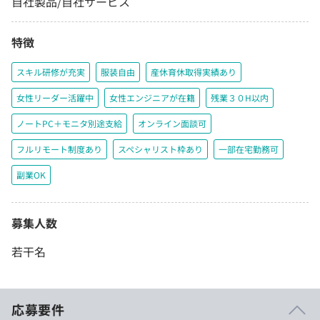
自社製品/自社サービス
特徴
スキル研修が充実
服装自由
産休育休取得実績あり
女性リーダー活躍中
女性エンジニアが在籍
残業３０H以内
ノートPC＋モニタ別途支給
オンライン面談可
フルリモート制度あり
スペシャリスト枠あり
一部在宅勤務可
副業OK
募集人数
若干名
応募要件