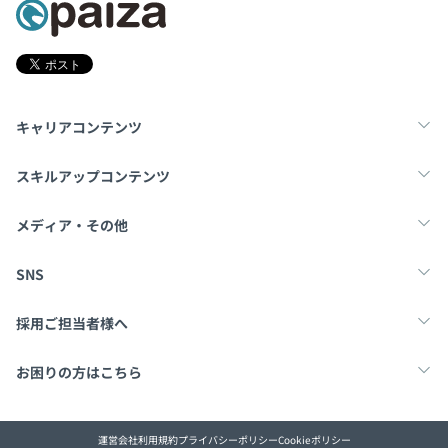
キャリアコンテンツ
転職・キャリア
未経験転職
新卒就活
スキルアップコンテンツ
学習
スキルチェック
マンガ・ゲーム
メディア・その他
Tech Team Journal
paiza times
note
SNS
X
Facebook
採用ご担当者様へ
採用・教育をお考えの企業様へ
中途求人掲載はこちら
お困りの方はこちら
paizaとは？
お問い合わせ・FAQ
運営会社
利用規約
プライバシーポリシー
Cookieポリシー