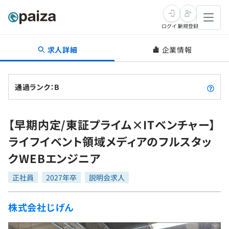
ログイン
新規登録
求人詳細
企業情報
転職・キャリア
未経験転職
求人検索
通過ランク：B
新卒就活
求人検索
インタビュー
【早期内定/東証プライム×ITベンチャー】
学習
求人検索
インタビュー
転職成功ガイド
ライフイベント領域メディアのフルスタッ
本選考
スキルチェック
講座一覧
クWEBエンジニア
転職成功ガイド
転職エージェント
ゲーム・マンガ
インターン
プログラミング言語
正社員
問題集
2027年卒
説明会求人
メディア
SQL
4択課題
株式会社じげん
新卒エージェント
paizaとは？
Tech Team Journal
評価結果一覧
ナレッジ