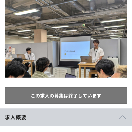
イベント・セミナー
paiza times
再チャレンジ結果一覧
リファレンス
インタビュー
note
就活成功ガイド
プラン
個人向けプラン
法人向けプラン
学校向けプラン
契約内容・クーポン
この求人の募集は終了しています
求人概要