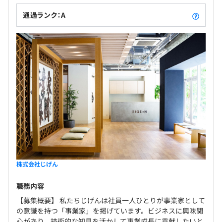
通過ランク：A
従業員数（単体）：226名（2026年3月末時点）
内エンジニア30名程度で構成されています。
平均2名～3名で開発を行っております。
株式会社じげん
職務内容
【募集概要】 私たちじげんは社員一人ひとりが事業家として
の意識を持つ「事業家」を掲げています。ビジネスに興味関
心があり、技術的な知見を活かして事業成長に貢献したいと