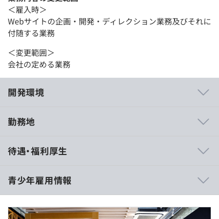
＜雇入時＞
Webサイトの企画・開発・ディレクション業務及びそれに
付随する業務
＜変更範囲＞
会社の定める業務
開発環境
勤務地
全て自社開発を行っています。事業の企画～開発、実装ま
待遇・福利厚生
でを全て自社で担当しており、多種多様な事業を少人数で
開発しているため、状況に応じて複数のプロジェクトを同
時進行しながら、タテ・ヨコ・ナナメ、エンジニアだけに
青少年雇用情報
とどまらず様々な職種のメンバーとコミュニケーションを
取りつつ、自分自身で施策を推進し、成果を出すところま
月給：300,000円～500,000円+各種手当
での一連の流れにかかわります。様々な業務を通してマル
月給には固定残業手当（45時間分）：78,035 円～