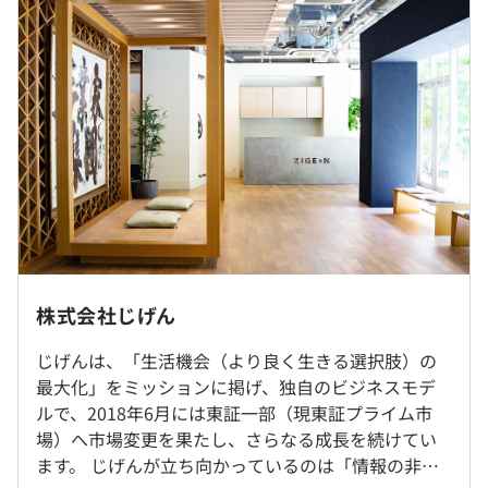
チに活躍できる人にステップアップが可能であり、エンジ
130,058円を含む
過去３年間の新卒採用者数の男女別人数
ニアリングを強みとしつつ、技術サイドとビジネスサイド
※45時間を超過した時間外労働の残業手当は追加支給
前年度 男性13人 女性3人
のバランスを取りながらスキルを伸ばしていける環境で
2年度前 男性17人 女性3人
す。
想定年収：372万円～612万円
3年度前 男性19人 女性2人
※時間外労働が月間45時間以下であった場合、早期帰社
平均勤続年数
また、ベトナムに弊社子会社ZIGExN VeNturaがあり、弊
手当を支給（10,000円）
4.0年
社グループのみに向けたオフショア開発を行っています。
※想定年収金額は早期帰社手当を含んだ場合
定期的にベトナムよりエンジニアが来日して日本の開発を
※加えて全社業績・個人の実績により業績連動賞与支給
学びながら数か月滞在するなど、VeNturaとの交流も活発
に行われております。
研修の有無及び内容
▼リモートワークについて
・新卒全体研修（約2週間）を実施。
基本的にはオフィスへの出社を推奨していますが、在宅勤
株式会社じげん
・OJT研修：配属後はOJTトレーナーがつき、実務を通じ
（※
想定年収
は年収提示額を保証するものではありません）
務を組み合わせたハイブリッド勤務を標準の勤務体系とし
て開発プロセスを習得。
・「賃貸スモッカ」
ています。
じげんは、「生活機会（より良く生きる選択肢）の
・社内勉強会・LT会：AI・機械学習・A/Bテストなど技術
日本最大級の不動産賃貸住宅情報サービス
在宅勤務は、月最大8日まで（試用期間中は月最大4日ま
最大化」をミッションに掲げ、独自のビジネスモデ
共有の場を積極的に開催。
で）利用することができます。
ルで、2018年6月には東証一部（現東証プライム市
フレックスタイム制（1日8時間）
自己啓発支援の有無及びその内容
・「アルバイトEX」
※所属長の判断により、出社勤務となる場合あり
場）へ市場変更を果たし、さらなる成長を続けてい
※コアタイム（10:00～16:00）あり
アルバイトEXは、全国の主要アルバイト募集サイト掲載
資格補助制度（資格取得にかかる費用を1人30万円/年ま
ます。 じげんが立ち向かっているのは「情報の非対
休憩時間：12:00〜15:00の間で60分
の求人情報から、まとめて一括検索ができるアルバイト求
でサポートする制度）