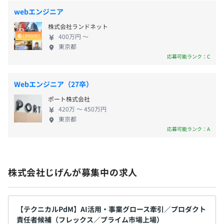
給与改定年４回
ォーム」を提供。事業を通じて社会との調和を図
webエンジニア
り、共に持続的発展を追求していきます。 ■経営理
株式会社ランドネット
念 「OVER the DIMENSION ― 次元を超えよ！」 圧
・書籍購入補助
400万円 〜
倒的に突き抜けたサービス、圧倒的に突き抜けた会
東京都
・勉強会出席支援等
各種社会保険完備／関東ITソフトウェア健康保険組合
社を創り、世の中の常識や価値観を覆します。
応募可能ランク：C
（雇用保険・労災保険・健康保険・厚生年金保険）
■Purpose Update Your Story ーあなたを、未来
に。 ■事業内容 じげんでは、生活において最良の意
Webエンジニア（27卒）
思決定を支援するプラットフォームとして、求人、
MacBook Pro 16inch
ポート株式会社
不動産、自動車、旅行など40以上のサービスを提供
マルチモニター用ディスプレイ
無期雇用
420万 〜 450万円
しています。
東京都
応募可能ランク：A
6ヶ月
※試用期間中の待遇などに変更はありません
株式会社じげんが募集中の求人
Docker
【テクニカルPdM】AI活用・事業グロース牽引／プロダクト
責任者候補（フレックス／プライム市場上場）