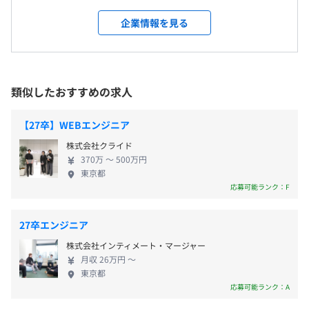
称性（情報を届けたい人・手にしたい人が出会えな
就業場所の変更範囲
平均残業時間：平均20～30時間／月
人専門の検索サービスです。
メンター制度の有無
い問題）」。インターネットの発展により格段に増
＜雇入時＞
企業情報を見る
・「中古車EX」
あり
加した情報の中から、必要な情報を有機的に収束、
東京本社及び労働者の自宅
全国約40万台の中古車情報サービス
再構築し、パーソナライズして届けることで、ユー
＜変更範囲＞
ザーが自ら最良の意思決定を行い、行動することの
会社の定める場所（労働者の自宅を含む）
・完全週休2日制（土日祝）
・「TCV」
できる「場」を創出しています。 事業で社会の問題
類似したおすすめの求人
・特別休暇（7月～9月の任意の日に3日間 ※2025年度）
世界中のバイヤーに日本の中古車を届ける、日本最大級の
役員及び管理的地位にある者に占める女性の割合
を解決するプロフェッショナル＝事業家集団とし
・年末年始休業
受動喫煙防止措置に関する事項
中古車輸出サイト
て、さらなる高みを目指しています。 ■基本理念
役員25.0%
・年次有給休暇（時間単位での取得も可能）
屋内原則禁煙（喫煙室あり）
【27卒】WEBエンジニア
ZIGEｘNは、生活機会の最大化を目指し、インター
管理職15.3%
・その他、法令および就業規則に定める休暇
・「セルトレ」
株式会社クライド
ネットを通じて宇宙（せかい）をつなぐ『場』を提
事故車や廃車 どんな車両でも、ベストマッチした世界中
370万 〜 500万円
供することで、 社会との調和を図り、共に持続的発
東京都
の買取事業者へ効率的に届けるDXサービス
展を追求していく。 ー ITの進化が私達の生活の質
応募可能ランク：F
・東京メトロ 日比谷線「虎ノ門ヒルズ」駅A1・A2出口徒
を格段に向上させる一方で、インターネットがもた
・交通費：全額支給
・「結婚相談所比較ネット」
歩3分
らした情報爆発により、膨大な選択肢があっても、
・早期帰社手当：時間外労働が月間45時間以下であった
優良結婚相談所の情報比較サービス
・東京メトロ 日比谷線「神谷町」駅4a出口徒歩4分
27卒エンジニア
独自の判断基準を持てない人々の増加や、情報量、
場合、早期帰社手当を支給する（10,000円）
株式会社インティメート・マージャー
機会の格差が課題となっています。 ー じげんは大
・「フランチャイズ比較.net」
月収 26万円 〜
量の情報を有機的に収束、再構築し、パーソナライ
東京都
日本最大級120社以上のフランチャイズ募集情報比較サー
ズして届けることで、ユーザーが自ら最良の意思決
応募可能ランク：A
ビス
定を行い、行動することのできる「場＝プラットフ