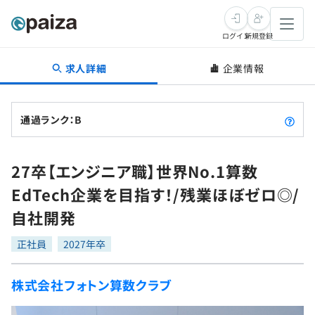
ログイン
新規登録
求人詳細
企業情報
転職・キャリア
未経験転職
求人検索
通過ランク：B
新卒就活
求人検索
インタビュー
27卒【エンジニア職】世界No.1算数
学習
求人検索
インタビュー
転職成功ガイド
EdTech企業を目指す！/残業ほぼゼロ◎/
本選考
スキルチェック
講座一覧
自社開発
転職成功ガイド
転職エージェント
ゲーム・マンガ
インターン
プログラミング言語
正社員
問題集
2027年卒
メディア
SQL
4択課題
株式会社フォトン算数クラブ
新卒エージェント
paizaとは？
Tech Team Journal
評価結果一覧
ナレッジ