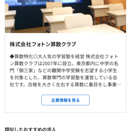
10：00～19：00（所定労働8時間）
休憩時間：60分（※昼食時間は業務の都合により各々の
研修の有無及び内容
自主性に任せています）
・技術書の購入費用を補助します。
転勤はございません。
※新人研修として弊塾の仕組みや体制、教育方針などをお
平均残業時間：平均3時間／月
・資格取得支援制度（例｜Oracleゴールドマスター：20
伝えします。その後は、OJT形式にて頼れる先輩社員がし
万円支給）
っかりお教えしますのでご安心ください。
就業場所の変更範囲
・ハッカソンのような制度を導入（今後はタブレットを活
株式会社フォトン算数クラブ
自己啓発支援の有無及びその内容
＜雇入時＞
用した文字認識システムの開発をはじめ、小学生である生
東京本社
自己啓発は非常に重要な事だと思っております。社内研
・完全週休2日制（土・日）
◆算数特化◎大人気の学習塾を経営 株式会社フォト
徒たちが使いやすいシステムの開発などを計画していま
＜変更範囲＞
修、社外研修、良書を読書する事により皆さんの「毎年自
・祝日
ン算数クラブは2007年に設立。東京都内に中学の名
す）
会社の定める場所
分の価値を上げていきましょう。」
・年末年始休暇
門「御三家」などの難関中学受験を志望する小学生
また、資格取得応援制度もございます。(規定あり)
・GW休暇
を対象とした、算数専門の学習塾を運営している会
・夏期休暇
受動喫煙防止措置に関する事項
社です。合格を大きく左右する算数に着目をし事業を
・有給休暇（※法定通り付与）
屋内全面禁煙
展開。創業以来19年間増収を継続する安定経営をお
開発マシンはWindowsです。
・慶弔休暇
こなっており、堅実性と将来性を兼ね備えています。
■支給マシン例
企業情報を見る
前年度の月平均所定外労働時間の実績
・産前、産後休暇
当社は独自の優れた学習システムを確立し、毎年塾
OS ：windows 11 Pro
5.0時間
・育児休暇
生の8割以上が御三家・早慶レベル以上に合格してお
CPU ：Core i7-10700
前事業年度の育児休業取得者数／出産者数
り、業界トップクラスの実績を誇っております。少子
東京モノレール「天王洲アイル駅」より徒歩1分
メモリ：16GB
化が進んでいますが、中学受験のニーズは高まる一
りんかい線「天王洲アイル駅」より徒歩6分
SSD ：1TB
男性0人/0人
類似したおすすめの求人