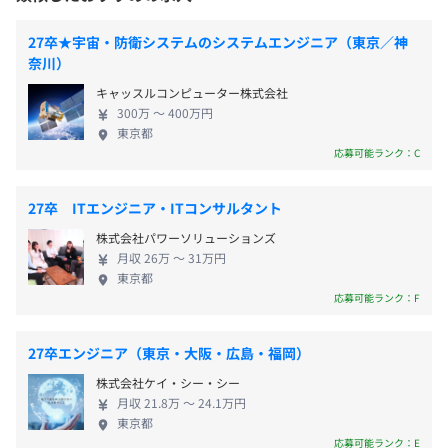
方です。入塾希望者は定員の5倍、毎年希望者も増え
※品川駅からバスも出ております。
HDD ：2TB
女性0人/0人
・交通費（全額支給）
続けています。 自由が丘など10ヶ所に校舎を展開し
モニタ：24.1インチ x 2枚
27卒★宇宙・防衛システムのシステムエンジニア（東京／神
・残業代（1分単位で全額支給）
ていますが、2021年3月には、ICT教育新規事業とし
奈川）
てオンライン教室を開講。今後は希望するすべての
キャッスルコンピューター株式会社
小学生が学べるオンラインの算数塾の運営に向け
300万 〜 400万円
て、ICT教育を中核事業として拡大していく方針で
プロジェクトごとに選択
東京都
す。 当社で働く魅力は、ITの力で世界中の子どもた
賞与：年2回
応募可能ランク：C
ちに学ぶ機会を与えられることです。わたしたちと一
※その他、業務のパフォーマンス等を評価し社長賞が支給
緒に、子どもの算数能力を底上げする教育インフラ
される場合があります。
27卒 ITエンジニア・ITコンサルタント
の構築を目指し、「算数革命」を推進していくエン
株式会社パワーソリューションズ
ジニアをお待ちしております！
月収 26万 〜 31万円
東京都
昇給：年1回（4月）
応募可能ランク：F
【開発環境】
・サーバ：Amazon Linux
27卒エンジニア（東京・大阪・広島・福岡）
・OS：Linux
株式会社ケイ・シー・シー
・健康保険
・言語：Node.js
月収 21.8万 〜 24.1万円
・厚生年金
・Web Server：Node.js
東京都
・雇用保険
・DB：MySQL
応募可能ランク：E