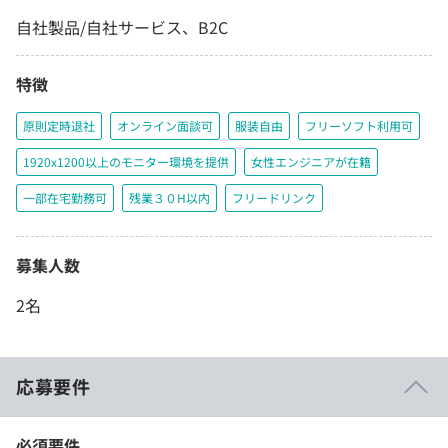
自社製品/自社サービス、B2C
特徴
原則定時退社
オンライン面談可
服装自由
フリーソフト利用可
1920x1200以上のモニター環境を提供
女性エンジニアが在籍
一部在宅勤務可
残業３０H以内
フリードリンク
募集人数
2名
応募要件
必須要件