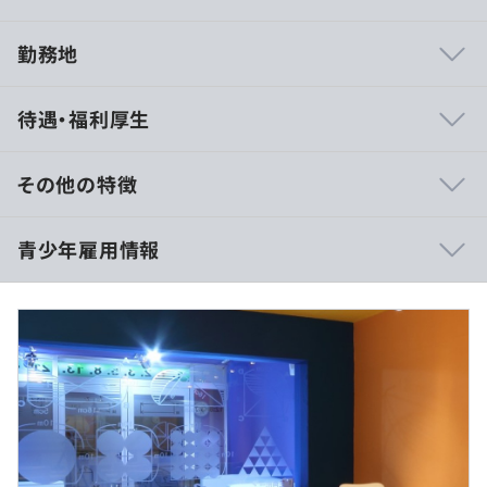
勤務地
・システムの一部分だけでなく、上流工程から担当できる
待遇・福利厚生
のが魅力です。
・オンライン授業サービスの改修・メンテナンス・分析・
開発をおこなっています。
その他の特徴
・勤務中に学習の時間を設けていただくことが可能です。
スキルを磨きながら仕事に取り組めます。
大卒：月給32.5万円
青少年雇用情報
・少数精鋭の活気ある職場です。ご自身の提案を発信でき
大学院卒：修士月給33.5万 博士月給36万円
る雰囲気があります。
※残業代は超過分は別途支給
・人に投資するのが弊塾の基本方針ですので、人材も妥協
なく精査し採用しています。講師も事務員も誠実なスタッ
フばかりで雰囲気のよさが自慢です。
過去３年間の新卒採用者数の男女別人数
・ご自身のスキルでさらなる価値提供をおこないながら、
前年度 男性0人 女性1人
自分の可能性を広げていける環境です。最新の言語やイン
（※
想定年収
は年収提示額を保証するものではありません）
2年度前 男性0人 女性2人
フラを学べるので、積極的にチャレンジして活躍していき
3年度前 男性2人 女性4人
たいエンジニアにぴったりの職場です。