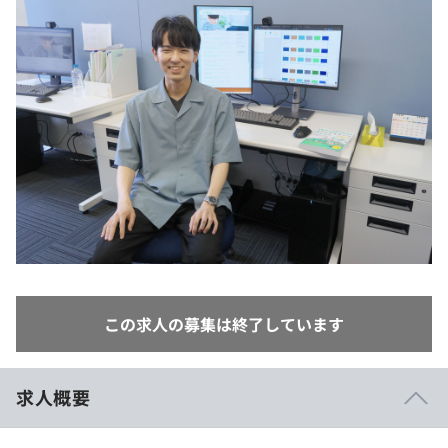
イベント・セミナー
paiza times
再チャレンジ結果一覧
リファレンス
インタビュー
note
就活成功ガイド
プラン
個人向けプラン
法人向けプラン
学校向けプラン
契約内容・クーポン
この求人の募集は終了しています
求人概要