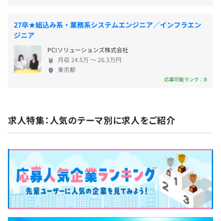
・労災保険
・バージョン管理：GitHub
27卒★組込み系・業務系システムエンジニア／インフラエン
ジニア
PCIソリューションズ株式会社
無期雇用
全社：40名
月収 24.5万 〜 26.3万円
エンジニア部門：5名（社外顧問1名）
東京都
応募可能ランク：B
6カ月（労働条件変更なし）
食品メーカーのシステム子会社にて、親会社向けの全社規
求人特集：人気のテーマ別に求人をご紹介
模のシステム開発に従事。
その後、事業拡大のため、外部のお客様向けに、主に
Webシステムの開発業務を行う。
10年以上の期間でほぼ全てが、ユーザー企業様との直接
取引で、
上流工程～下流工程、サーバーの構築、運用保守と、シス
テムを提供するために必要な全ての業務に携わってきまし
た。