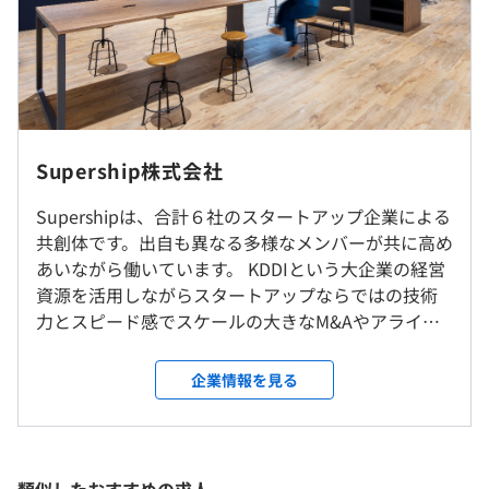
用コスト削減を支援する媒体社向けの広告配信プラットフ
前年度 男性10人 女性3人
ォームです。
2年度前 男性14人 女性1人
https://supership.jp/magazine/advertisement/866/
3年度前 男性7人 女性4人
転勤はありません。
■fortuna
（※
想定年収
は年収提示額を保証するものではありません）
「Fortuna」は、確かなデータで顧客の理解促進を支援
就業場所の変更範囲
し、スムーズな施策実現へ導くマーケター向け課題解決ソ
Supership株式会社
研修の有無及び内容
＜雇入時＞
リューションです。
東京本社、および自宅 ※約1ヶ月の全体研修期間は出社必
新卒研修（ビジネス研修、テック研修）、その他研修制度
フレックスタイム制（コアタイム12：00～15：00）
Supershipは、合計６社のスタートアップ企業による
https://supership.jp/business/fortuna/
須
あり
休憩時間：休憩60分 ※昼食時間は業務の都合により各々
共創体です。出自も異なる多様なメンバーが共に高め
＜変更範囲＞
メンター制度の有無
の自主性に任せています
あいながら働いています。 KDDIという大企業の経営
■S4（Supership Search Solution）
会社の定める場所（テレワークを行う場所を含む）
あり
平均残業時間：平均10~15時間/月
資源を活用しながらスタートアップならではの技術
「S4シリーズ」はサイト内検索エンジンやサイト内商品
力とスピード感でスケールの大きなM&Aやアライア
広告ソリューション、商品レコメンド広告ソリューション
受動喫煙防止措置に関する事項
ンスを重ね成長を続けてきました。 我々はこうした
など、SupershipがEC事業者様向けに提供するサービス群
従業員に対する受動喫煙対策：あり
独自の組織戦略を「ハイブリッドスタートアップ」
です。
企業情報を見る
前年度の月平均所定外労働時間の実績
・土日
対策内容：敷地内禁煙（喫煙場所あり）
と呼んでおり、日本型ユニコーン企業創出の新たな
https://supership.jp/magazine/product/1184/
・祝日
ケーススタディとして世界に示すことを目指してい
10.0時間
・年末年始休暇
ます。 グループの中核となるSupershipは、デジタル
■Supership Touch Gift
前年度の有給休暇の平均取得日数
・Happy Friday（土曜日と祝日が重なった場合前日の金
広告事業や検索ソリューション、OMO事業、メッセ
顧客がNFC搭載什器にスマホタッチすることで自社媒体に
17.9日