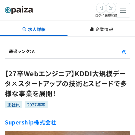
ログイン
新規登録
求人詳細
企業情報
転職・キャリア
未経験転職
求人検索
通過ランク：A
新卒就活
求人検索
インタビュー
【27卒Webエンジニア】KDDI大規模デー
学習
求人検索
インタビュー
転職成功ガイド
タ×スタートアップの技術とスピードで多
本選考
スキルチェック
講座一覧
様な事業を展開！
転職成功ガイド
転職エージェント
ゲーム・マンガ
インターン
プログラミング言語
正社員
問題集
2027年卒
メディア
SQL
4択課題
Supership株式会社
新卒エージェント
paizaとは？
Tech Team Journal
評価結果一覧
ナレッジ