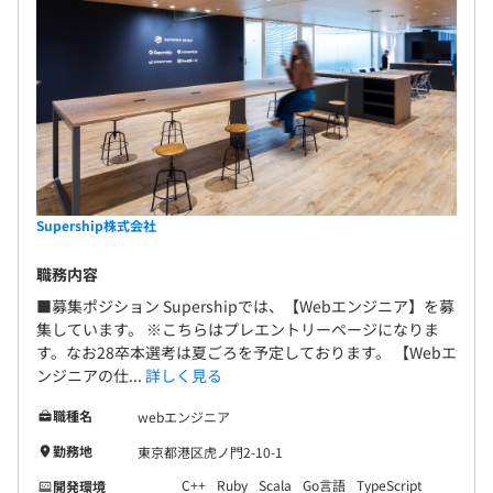
Supership株式会社
職務内容
■募集ポジション Supershipでは、【Webエンジニア】を募
集しています。 ※こちらはプレエントリーページになりま
す。なお28卒本選考は夏ごろを予定しております。 【Webエ
ンジニアの仕...
詳しく見る
職種名
webエンジニア
勤務地
東京都港区虎ノ門2-10-1
C++
Ruby
Scala
Go言語
TypeScript
開発環境