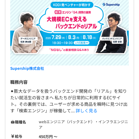
半期ごとに上長とご自身で目標設定をいただき、その振り
返りによる評価をおこなっています。
Supership株式会社
会社指定のキャリアパスはなく、スペシャリストとしての
キャリアやマネジメントのキャリア、スペシャリストとマ
職務内容
ネジメントのキャリア半々で歩まれる方もいるなどキャリ
⚫︎膨大なデータを扱うバックエンド開発の「リアル」を知り
アパスはご自身で決めることができます。
たい就活生の皆さまへ 私たちが日常的に利用するECサイ
ト。その裏側では、ユーザーが求める商品を瞬時に見つけ出
す「検索エンジン」が稼働して...
詳しく見る
webエンジニア（バックエンド）・インフラエンジニ
職種名
ア
給与
450万円 〜