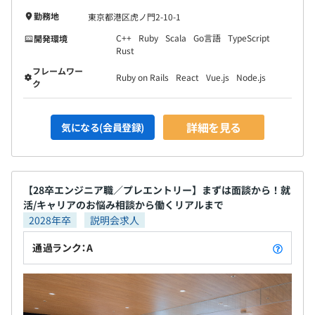
勤務地
東京都港区虎ノ門2-10-1
平均3名～10名で開発をおこなっております。
C++
Ruby
Scala
Go言語
TypeScript
開発環境
Rust
フレームワー
Ruby on Rails
React
Vue.js
Node.js
ク
詳細を見る
気になる(会員登録)
【28卒エンジニア職／プレエントリー】まずは面談から！就
活/キャリアのお悩み相談から働くリアルまで
2028年卒
説明会求人
通過ランク：A