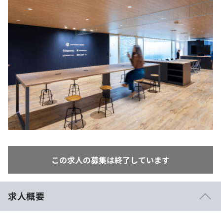
イベント・セミナー
paiza times
再チャレンジ結果一覧
リファレンス
インタビュー
note
就活成功ガイド
プラン
個人向けプラン
法人向けプラン
学校向けプラン
契約内容・クーポン
この求人の募集は終了しています
求人概要