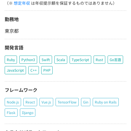
（※
想定年収
は年収提示額を保証するものではありません）
勤務地
東京都
開発言語
Ruby
Python3
Swift
Scala
TypeScript
Rust
Go言語
JavaScript
C++
PHP
フレームワーク
Node.js
React
Vue.js
TensorFlow
Gin
Ruby on Rails
Flask
Django