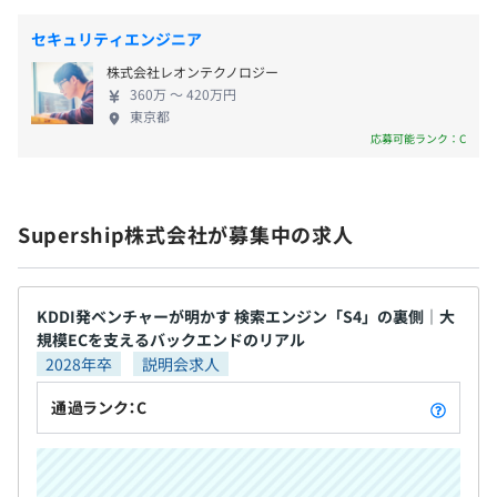
社会保険完備（健康保険：KDDI健康保険・厚生年金加
相談の上、ご希望のマシンを支給いたします。
案の事業があったりと自分のアイディアや意見を出
入・雇用保険・労災保険）
セキュリティエンジニア
しながら、チームでより良いものを作っていこうと
株式会社レオンテクノロジー
いう文化があります。 ■社風・制度について ・多
360万 〜 420万円
くの社員の入社理由に「人」が入ってくるほど、
アジャイル
東京都
「人」を強みとした会社です！ ・リモートワークや
無期雇用
応募可能ランク：C
働く時間の調整など、柔軟な働き方が許されており、
プライベートも大切にしながら仕事をすることがで
きます。
Supership株式会社が募集中の求人
3カ月
KDDI発ベンチャーが明かす 検索エンジン「S4」の裏側｜大
Docker、Terraform、Ansible、Kubernetes、Amazon
規模ECを支えるバックエンドのリアル
ECS
2028年卒
説明会求人
通過ランク：C
BigQuery、Elasticsearch、Apache Hadoop、Apache
Spark、PyTorch、pandas、scikit-learn