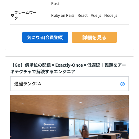
Rust
フレームワー
Ruby on Rails
React
Vue.js
Node.js
ク
詳細を見る
気になる(会員登録)
【Go】億単位の配信×Exactly-Once×低遅延｜難題をアー
キテクチャで解決するエンジニア
通過ランク：A