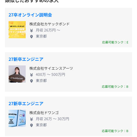
類似したおすすめの求人
曜日が休日）
ージングプラットフォーム事業、データコンサルテ
誘導し特典付与やデータの活用を支援する店舗型リテール
東京メトロ日比谷線「虎ノ門ヒルズ駅」徒歩3分
・有給休暇：初年度最大15日付与（入社時支給）
ィング事業などを展開しています。 そんな私たちの
メディアソリューションです。
東京メトロ銀座線「虎ノ門駅」徒歩6分
27卒オンライン説明会
・慶弔休暇
存在意義は、「ミライリアルの幸せを、デジタルの
https://supership.jp/business/touchgift/
株式会社カヤックボンド
・産前産後休暇
力で創る」ことです。 今まで無かった新しい価値を
月収 26万円 〜
・育児休暇
具体的な形にして世の中に届け続けていくことが、
東京都
・アニバーサリー休暇
社会への貢献に繋がると信じています。 私たちにし
応募可能ランク：E
か創れない未来を一緒に作っていきましょう！ ■エ
・メンター制度：担当社員との1on1制度
ンジニア組織について ・大規模な資金調達を実現
・キャリアコンサルティング制度：所属上長とのキャリア
27新卒エンジニア
し、継続的なM&Aおよびジョイントベンチャー設立
面談
株式会社サイエンスアーツ
・残業代
で大きくなっている組織であることから、中途採用
・新卒導入研修：入社時から3ヶ月間を研修期間とし、集
400万 〜 500万円
・交通費支給
では採用できないような技術に精通したエンジニア、
合研修やジョブローテーションを通して社会人基
東京都
データサイエンティストが集まっています。現在エン
礎能力の向上や業界知識・その他必要スキルのインプット
応募可能ランク：B
ジニア、データサイエンティスト210名以上（グルー
を実施
プ含む）が在籍しており、CTO経験者が複数人いた
・社内研修制度：月1回のアドテク基礎講座や事業部別フ
27新卒エンジニア
り、人工知能学会にて論文採択されたりしている強
昇給査定：年2回（5月、11月）
ォロー講座、技術職の社内勉強会などに参加可能
株式会社ドワンゴ
者もいます。 ・技術はサービスに応じて最適な技術
月収 26万 〜 30万円
をエンジニアが自ら選定し、ビジネスアイデアの段
東京都
階から開発、お客様に届くまでの各工程を、ビジネ
応募可能ランク：B
ス職と協力しながら進めています。 ・エンジニア発