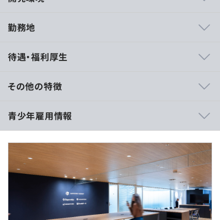
勤務地
・CTO経験者が複数人在籍
待遇・福利厚生
・競プロガチ勢多数 (社内で普及活動してます)
・エンジニアとして起業 → バイアウト経験者在籍
・OSS活動しているもいます
その他の特徴
・グループにデータサイエンティストが100名在籍
■賃金形態：年俸制／年俸を12分割（残業代は別途支
青少年雇用情報
給）
■賃金の決定方法：当社規定により決定
■年収：
■ScaleOut DSP
4,500,000円～(見込45h込み)
「ScaleOut」は、データとテクノロジーで価値ある広告
■月給：
過去３年間の新卒採用者数・離職者数
配信を実現するアドプラットフォームです。
375,000円～(固定残業代を含む)
https://supership.jp/magazine/advertisement/922/
前年度 採用者数13人 離職者数0人
※上記には固定残業代（45h/97,544円～）を含みます。
2年度前 採用者数15人 離職者数0人
※固定残業時間を超過した場合は別途支給いたします。
■Ad Generation
3年度前 採用者数11人 離職者数0人
「Ad Generation」は、媒体社の広告収益最大化と広告運
過去３年間の新卒採用者数の男女別人数