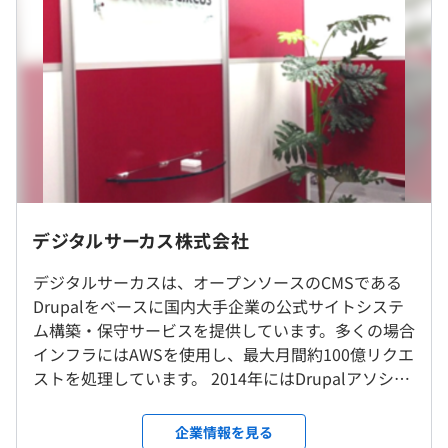
は最適な場所（南青山のオフィスor自宅など）で決まった
・能力給：スキルに応じて決定
平均勤続年数
時間に働いています。ただし、チームがお客さまにしっか
・定額残業代：66,000円～（45時間分）
5.0年
りとサービスを提供できれば、メンバーの体調や都合にあ
・リモートワーク手当：5,000円（条件有）
わせてリモートワークやお休み、中抜けなどをチーム内で
■通勤交通費：実費精算
調整することも可能です。
■残業平均0～30時間/月
■賞与：業績賞与（業績により支給）10月
自己啓発支援の有無及びその内容
■エンジニアだけじゃない、豊富なキャリアパス
■給料改定：11月
資格取得支援制度
プロジェクトではプログラムの開発以外にも、お客様への
またはリモートワーク
要望ヒアリングや資料作成、CMSの設定作業、品質管理
(テスト)、運用サポートなどたくさんの業務があります。
就業場所の変更範囲
デジタルサーカス株式会社
前年度の月平均所定外労働時間の実績
＜雇入時＞
（※
想定年収
は年収提示額を保証するものではありません）
10.0時間
デジタルサーカスは、オープンソースのCMSである
オフィスまたはリモートワーク
前年度の有給休暇の平均取得日数
Drupalをベースに国内大手企業の公式サイトシステ
＜変更範囲＞
◆Drupal
ム構築・保守サービスを提供しています。多くの場合
変更なし
20.0日
PHPベースのオープンソースCMS Drupalをベースとして
インフラにはAWSを使用し、最大月間約100億リクエ
前事業年度の育児休業取得者数／出産者数
基本10：00～18：00＋前後どちらか1時間（実働8時間）
様々な開発に携わっています。
ストを処理しています。 2014年にはDrupalアソシエ
（休憩1時間）※状況によりご自身で選択可
男性0人/0人
受動喫煙防止措置に関する事項
https://www.dgcircus.com/works/drupal
ーションより国内初の公式サポーティングパートナ
休憩時間：基本60分 ※各々の自主性に任せています
女性0人/0人
屋内禁煙
ーとして認定され、2024年にはDrupal認定パートナ
企業情報を見る
平均残業時間：平均0-30時間／月 ※プロジェクトの状況
役員及び管理的地位にある者に占める女性の割合