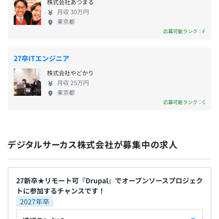
株式会社あつまる
ャッシュ, Redisなどのバックエンドキャッシュ ■ス
月収 30万円
クラムを採用した開発体制 デジタルサーカスでは開
東京都
発手法としてスクラムを採用しています。プロジェク
応募可能ランク：F
昇給査定年1回（11月）
アジャイル、スクラム
トは5名〜8名前後からなるチームにアサインされ、
チームメンバで協力してプロジェクトを進行します。
27卒ITエンジニア
チームの中では「プロダクトオーナー」「スクラム
株式会社やどかり
マスター」など役割に名前が付けられ、その役割を
各種社会保険完備
月収 25万円
チームメンバーが担当します。この役割は固定したも
東京都
のではなく、いつでも交換可能としています。また、
応募可能ランク：C
それ以外の「マネージャー」「リーダー」の様な役
職はなくフラットな組織でチームメンバーはチーム
無期雇用
Docker、Ansible
のために、チームはお客さまのために価値を提供し
デジタルサーカス株式会社が募集中の求人
続けています。 ■このように仕事をしています デジ
タルサーカスでは、オフィスへの出勤/リモートワー
クを使い分けるスタンダードと、完全フルリモート
試用期間6カ月（給与は本採用時と同額）
の2つのワークスタイルを用意しています。 開発はお
27新卒★リモート可『Drupal』でオープンソースプロジェク
トに参加するチャンスです！
客さまオフィスなどへの常駐はせず、メンバーは南
2027年卒
青山のオフィスまたは自宅などで決まった時間に働
いています。ただし、チームがお客さまにしっかりと