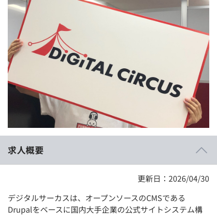
イベント・セミナー
paiza times
再チャレンジ結果一覧
リファレンス
インタビュー
note
就活成功ガイド
プラン
個人向けプラン
法人向けプラン
学校向けプラン
求人概要
契約内容・クーポン
更新日：2026/04/30
デジタルサーカスは、オープンソースのCMSである
Drupalをベースに国内大手企業の公式サイトシステム構