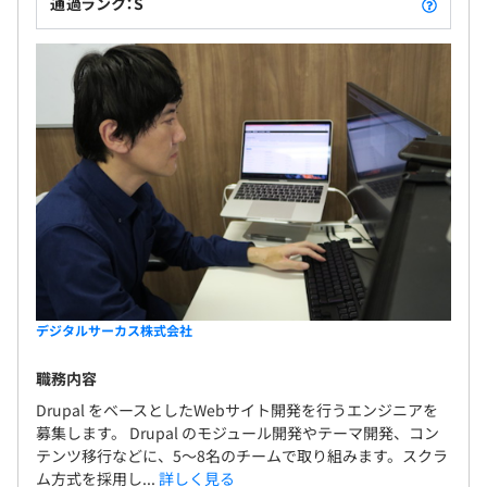
通過ランク：S
▼開発スタイル
サービスを提供できれば、メンバーの体調や都合に
デジタルサーカスではチームのコミュニケーションを重視
あわせて中抜けなどをチーム内で調整することも可
したスクラム開発を導入しています。スクラム（アジャイ
能です。 メンバーは支給された MacBook Pro 上に
ル開発）を採用した5名～8名の開発チームごとにデイリ
Vagrant や Docker で個人開発環境を構築して開発を
ースクラムやスプリント（目標や課題、振り返りなどのミ
進めます。開発タスクは課題管理システム Redmine
ーティング）を行い、チームのコミュニケーションを重視
で管理していて、チームの計画ミーティングで相談
したスクラム開発を導入しています。自律的かつ、透明性
して担当を決めます。自分の担当になったタスクでプ
を重視した自己組織化チームを目指しています。
ログラムを書いたらソースコード管理システム
GitLab に登録してチームメンバのレビューを受け、
▼チーム外のコミュニケーション
OKとなれば社内開発環境やテスト環境、本番環境と
月に1回全員参加の「All Hands」と呼ばれる全社会議を
反映されていきます。この体制で進めることにより、
開催しており、各チームが前月の活動実績と翌月の活動予
チームとしてプロダクトの品質を保ちつつチームメ
定を共有しています。有志による勉強会やワークショップ
ンバーが成長することができます。
デジタルサーカス株式会社
も開催しています。開発プロジェクト以外でも、ヘルスケ
職務内容
アやインフラなど目的別に有志で「ギルド」や「ワーキン
ググループ」というグループを作り社内活動をしていま
Drupal をベースとしたWebサイト開発を行うエンジニアを
す。
募集します。 Drupal のモジュール開発やテーマ開発、コン
テンツ移行などに、5～8名のチームで取り組みます。スクラ
また、デジタルサーカスはOSSやユーザコミュニティへの
ム方式を採用し...
詳しく見る
貢献をしています。