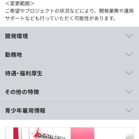
＜変更範囲＞
ご希望やプロジェクトの状況などにより、開発業務や運用
サポートなども行っていただく可能性があります。
開発環境
勤務地
■チームのコミュニケーションを重視したスクラム開発を
待遇・福利厚生
導入
デジタルサーカスでは開発チームごとにチームのコミュニ
ケーションを重視したスクラム開発を導入しています。デ
その他の特徴
イリースクラムや計画ミーティング、スプリントレビュー
（目標や課題、振り返りなどのミーティング）を行い、自
■賃金形態：月給制
青少年雇用情報
律的かつ、透明性を重視した自己組織化チームを目指して
■決定方法：経験スキルに応じて決定
います。
■月給例：272,500円
（内訳：基本給＋能力給＋定額残業代＋手当）
■開発はお客さまオフィスなどへの常駐はせず、メンバー
・基本給：201,500円