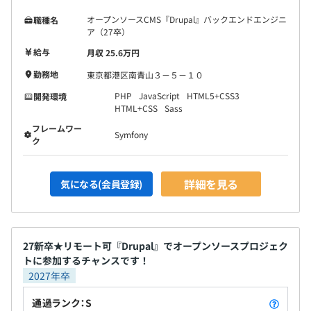
Drupalベンダーとしてはもちろんですが、日本国内にお
オープンソースCMS『Drupal』バックエンドエンジニ
職種名
けるDrupalの普及活動・サポートも行っています。単なる
ア（27卒）
ユーザーに留まらず、公式のDrupal認定パートナー、モ
給与
月収 25.6万円
ジュールコミッターとして、Drupalに貢献しています。ま
勤務地
東京都港区南青山３－５－１０
た、Drupal以外にも私たちが採用している技術に関連し
PHP
JavaScript
HTML5+CSS3
開発環境
たユーザコミュニティへの支援をカンファレンス協賛など
HTML+CSS
Sass
の形で行っています。
フレームワー
また、外部のセミナーや勉強会、カンファレンスの参加も
Symfony
ク
推奨しております。毎年開催されるPHPカンファレンス
や、当社CTOが主催するPHPerKaigiには毎年スポンサー
として出展しています。
詳細を見る
気になる(会員登録)
27新卒★リモート可『Drupal』でオープンソースプロジェク
メンバーの９割以上がエンジニアで構成されており、毎年
トに参加するチャンスです！
自分以外のチームメンバー全員から評価をもらいチームメ
2027年卒
ンバー全員の評価を行う「360度評価」を実施していま
す。
通過ランク：S