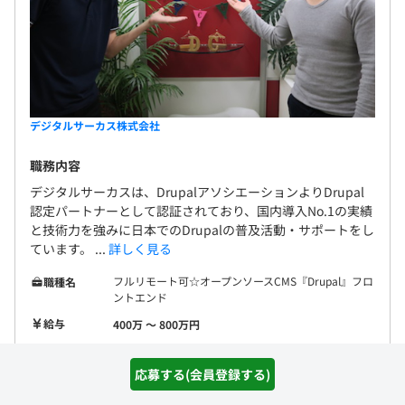
デジタルサーカス株式会社
職務内容
デジタルサーカスは、DrupalアソシエーションよりDrupal
認定パートナーとして認証されており、国内導入No.1の実績
と技術力を強みに日本でのDrupalの普及活動・サポートをし
ています。 ...
詳しく見る
フルリモート可☆オープンソースCMS『Drupal』フロ
職種名
ントエンド
給与
400万 〜 800万円
勤務地
東京都港区南青山３－５－１０
応募する(会員登録する)
Java
PHP
JavaScript
HTML5+CSS3
開発環境
HTML+CSS
Sass