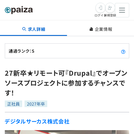
ログイン
新規登録
求人詳細
企業情報
転職・キャリア
未経験転職
求人検索
通過ランク：S
新卒就活
求人検索
インタビュー
27新卒★リモート可『Drupal』でオープン
学習
求人検索
インタビュー
転職成功ガイド
ソースプロジェクトに参加するチャンスで
本選考
スキルチェック
講座一覧
す！
転職成功ガイド
転職エージェント
ゲーム・マンガ
インターン
プログラミング言語
正社員
問題集
2027年卒
メディア
SQL
4択課題
デジタルサーカス株式会社
新卒エージェント
paizaとは？
Tech Team Journal
評価結果一覧
ナレッジ