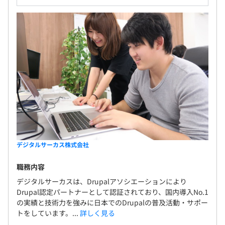
公平性や客観性を実現した評価をエンジニア同士で行うこ
とでモチベーションアップにつながっています。
【フラットな関係性で活発に意見が飛び交う現場】
作業は5〜8名前後のチームで行います。チームメンバーは
ほぼ全員がDrupal技術者で、チーム内で日々の進捗や課
題を共有し合い、協力しながら業務を進めていきます。
メンバーが働きやすく仕事に打ち込むための環境作りを大
切にしていて、自由度の高い環境です。こんな方法ではど
うか？こんな表現はどうか？など、ミーティングでも自由
デジタルサーカス株式会社
に発言でき、フラットな関係性が特徴です。
職務内容
デジタルサーカスは、Drupalアソシエーションにより
Drupal認定パートナーとして認証されており、国内導入No.1
の実績と技術力を強みに日本でのDrupalの普及活動・サポー
トをしています。...
詳しく見る