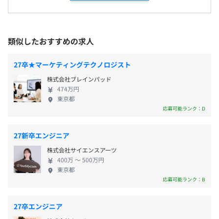
ーとして認証されました。 ■Drupalとは Drupalは世
により異なります
役員0.0%
界で最も普及しているオープンソースCMSの1つで
■オンボーディングの実施
管理職0.0%
す。エンタープライズ要件を受けきれる設計、豊富な
東京メトロ銀座線、千代田線、半蔵門線「表参道」A4出
入社後は所属チーム内でのオンボーディングの実施と、個
モジュールやテーマなどのエコシステム、
類似したおすすめの求人
口より徒歩7分
人で技術本などを熟読しながらプロジェクトに参画する上
Drupal.org による組織だった運営などから北米や欧
・完全週休2日制（土日）
東京メトロ銀座線「外苑前」1a出口より徒歩7分
でのトレーニングを行います。
州で高く評価され、近年、日本国内でも注目されて
・祝日
27卒★マーケティングテクノロジスト
います。 エンジニア目線で見ても、Symfonyコンポ
・有給休暇制度（入社半年後に10日間）夏休みなど長期
■ 書籍購入支援制度
株式会社ブレインパッド
ネントを下回りに採用しDIを多用したテスタブルな
休暇可
技術スキルや専門知識の習得に関する書籍代を会社が全額
474万円
設計がされていたり、複数Webサーバ / DBサーバは
・年末年始休暇（12／29～1／4までお休みです）
東京都
負担する制度があります。
もちろんCloudFrontなどのページキャッシュやS3な
応募可能ランク：D
どのCDNのサポートが無理なく導入可能な設計にな
■ 資格取得支援制度
っていたりと、とても楽しく安心して開発が進めら
27新卒エンジニア
IPA情報処理技術者試験、Acquia Certificateなどの受験料
れるプロダクトになっています。 ■エンタープライ
通勤交通費手当：実費精算
を会社で負担しています。
株式会社サイエンスアーツ
ズCMS デジタルサーカスは国内大手企業のお客さま
リモートワーク手当：5,000円（条件有）
400万 〜 500万円
向けに Drupal をエンタープライズCMSとして導入す
東京都
るお手伝いをしています。 ・数万〜十数万件規模の
応募可能ランク：B
コンテンツ ・数億リクエスト/月のトラフィック ・複
・MacbookPro
数サーバ間でのコンテンツ配信やワークフロー管
業績賞与（10月）
27卒エンジニア
・PhpStorm完備
理・スケジューリング ・CloudFrontなどのページキ