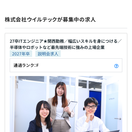
※配属先により異なる
敷地内すべて禁煙
して最初の仕事は何よりも大切であると考えていま
※受動喫煙防止の対策の環境は就業先に準ずる
す。それは社会人としての基礎に重要な影響を与える
株式会社ウイルテックが募集中の求人
からです。 だからこそ、当社では最初に配属される
前年度の月平均所定外労働時間の実績
プロジェクトは、本人と相談をしながら慎重に決定
16.59時間
・交通費支給（上限15万円／月）
していきます。 やりたい分野、憧れの製品や技術に
前年度の有給休暇の平均取得日数
・時間外手当（別途全額支給）
携われる。エンジニアの第一歩を踏み出す時のワク
配属先により異なる
27卒ITエンジニア★関西勤務／幅広いスキルを身につける／
半導体やロボットなど最先端技術に強みの上場企業
・借り上げ社宅制度
ワク感を、ずっと忘れずに成長していただけるよう
9.4日
2027年卒
説明会求人
長期的なサポートをおこないます。 また、ウイルテ
ックグループ全体で新たな職種にチャレンジするこ
通過ランク：F
とができる「ジョブポスティング制度」を導入して
います。 技術職として入社後、 経験を活かし、採用
賞与：年2回（9月、3月）
担当にジョブチェンジして求職者に仕事の楽しさを
伝えるなど、幅広く活躍できるフィールドがありま
す。 ■社員を大切にする風土です。 設立以来「社員
の雇用を守る」ことをポリシーに、生涯エンジニア
昇給：年1回（5月）
として働き続けるための雇用の安定をはかってまい
りました。 過去の世界的な不況時にも、社員をリス
トラせず乗り越えてきました。東証スタンダード上