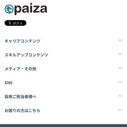
キャリアコンテンツ
転職・キャリア
未経験転職
新卒就活
スキルアップコンテンツ
学習
スキルチェック
マンガ・ゲーム
メディア・その他
Tech Team Journal
paiza times
note
SNS
X
Facebook
採用ご担当者様へ
採用・教育をお考えの企業様へ
中途求人掲載はこちら
お困りの方はこちら
paizaとは？
お問い合わせ・FAQ