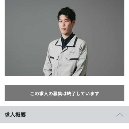
イベント・セミナー
paiza times
再チャレンジ結果一覧
リファレンス
インタビュー
note
就活成功ガイド
プラン
個人向けプラン
法人向けプラン
学校向けプラン
契約内容・クーポン
この求人の募集は終了しています
求人概要