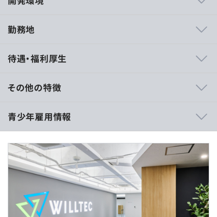
開発環境
勤務地
・入社後研修
待遇・福利厚生
基礎研修：メンタルヘルス教育／CSR基礎教育／ウイル
テックマン研修／ハラスメント研修
階級別研修：新卒研修／新卒フォローアップ研修／キャ
その他の特徴
リアデザイン研修／２年目研修／３年目研修／マネジメン
ト研修Ⅰ〜Ⅲ／新任部長研修／次世代幹部研修／新任課長
《初任給 》
青少年雇用情報
研修
一律：月給：210,000円／基本月額：210,000円
課題別研修：1on1コーチング研修
部門研修：各事業本部で実施の専門教育
※交通費・時間外手当は別途全額支給いたします
・フォローアップ研修
※固定残業代（みなし残業代）制ではありません。
ビジネスマナーやコミュニケーションマナーについて復
過去３年間の新卒採用者数の男女別人数
習を兼ね学び直し、社会人の基礎力を形成します。
前年度 男性115人 女性51人
・eラーニングなどのオンライン学習支援
2年度前 男性90人 女性19人
・資格取得、資格保有者特別支援制度
3年度前 男性95人 女性11人
（※
想定年収
は年収提示額を保証するものではありません）