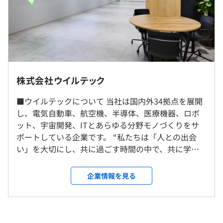
◆フォロー制度
研修の有無及び内容
■全国各地（以下事業拠点）
09:00～17:45
・営業担当フォロー制度
岩手県、宮城県、茨城県、埼玉県、東京都、神奈川県、大
・新卒社員研修
実働時間：8時間/日
営業担当が1名担当としてつき、就業面で不安のないよう
阪府、石川県、愛知県、三重県、兵庫県、広島県、福岡
・入社前社会人準備研修
※配属先により異なる
にフォローやサポートをしていきます。
県、宮崎県、大分県、沖縄県 34拠点
・入社後のフォローアップ研修
休憩時間：45分 ※配属先により異なる
配属先を一緒に決めたり、配属後も随時面談を行いながら
株式会社ウイルテック
・eラーニング
平均残業時間：平均10-25時間／月
より活躍できるよう営業担当が全力でフォローいたしま
※勤務地は配属先により異なります(希望を考慮し配属)
・NX・CAD研修
■ウイルテックについて 当社は国内外34拠点を展開
す。
選考時に希望の勤務エリアをお伺いいたします。
・技術研修
し、電気自動車、航空機、半導体、医療機器、ロボ
・階層別研修
ット、宇宙開発、ITとあらゆる分野モノづくりをサ
◆キャリアカウンセリング制度
キャリアコンサルティング制度の有無及びその内容
就業場所の変更範囲
・完全週休2日制（会社カレンダーによる※）
ポートしている企業です。 “私たちは「人との出会
当社では国家資格を持ったキャリアコンサルタントが在籍
＜雇入時＞
◆キャリアコンサルティング制度
・夏季休暇※
い」を大切にし、共に過ごす時間の中で、共に学
しております。
全国のお取引先企業（エリア指定可）
国家資格を有するキャリアコンサルタントが所属している
・年末年始休暇※
び、共に成長しながら豊かな社会の創造に邁進し、
仕事上の悩みやキャリアについて等、いつでも面談実施可
＜変更範囲＞
専門部署があります。
・有給休暇
「笑顔が溢れる社会づくり」に貢献する。” という企
能です。
企業情報を見る
会社の定める場所（本人の考課・希望を考慮した上、当社
どういったキャリアを積みたいのか、何が自分に向いてい
・特別休暇 (入社半年以内に利用できる特別休暇が3日間
業理念のもと、効率的な事業活動を通じて高いサー
自社を熟知した担当が面談する事で、キャリアについてよ
の定める業務全般）
るのかなどをいつでも相談することができます。
有り)
ビス品質の維持・向上を行い、様々なメーカーから
り詳しく的確にアドバイスが可能。面談内容は守秘義務で
人生を左右する大切な相談だからこそ、プロによるキャリ
・慶弔休暇
の信頼に応えています。 ■エンジニアとしての生涯
守られています。
アコンサルティング制度をご用意しております。
・育児介護休暇 など
受動喫煙防止措置に関する事項
キャリアを真剣に考えている企業です。 新入社員と