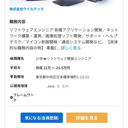
株式会社ウイルテック
職務内容
ソフトウェアエンジニア 各種アプリケーション開発／ネット
ワーク構築・運用／画像処理ソフト開発／サポート・ヘルプ
デスク／マイコン制御開発／通信システム開発など。 【具体
的な職務内容の例】 車載E...
詳しく見る
職種名
27卒★ソフトウェア開発エンジニア
給与
月収 21万 〜 23.5万円
勤務地
東京都中央区日本橋茅場町1-13-21
開発環境
Java
C
C++
フレームワー
ク
詳細を見る
気になる(会員登録)