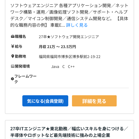
ソフトウェアエンジニア 各種アプリケーション開発／ネット
ワーク構築・運用／画像処理ソフト開発／サポート・ヘルプ
デスク／マイコン制御開発／通信システム開発など。 【具体
的な職務内容の例】 車載E...
詳しく見る
職種名
27卒★ソフトウェア開発エンジニア
給与
月収 21万 〜 23.5万円
勤務地
福岡県福岡市博多区博多駅前2-19-22
開発環境
Java
C
C++
フレームワー
ク
詳細を見る
気になる(会員登録)
27卒ITエンジニア★東北勤務／幅広いスキルを身につける／
半導体やロボットなど最先端技術に強みの上場企業