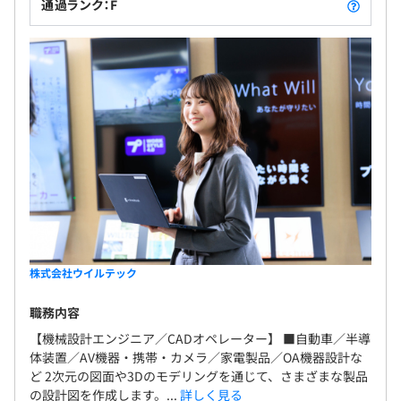
通過ランク：F
株式会社ウイルテック
職務内容
【機械設計エンジニア／CADオペレーター】 ■自動車／半導
体装置／AV機器・携帯・カメラ／家電製品／OA機器設計な
ど 2次元の図面や3Dのモデリングを通じて、さまざまな製品
の設計図を作成します。...
詳しく見る