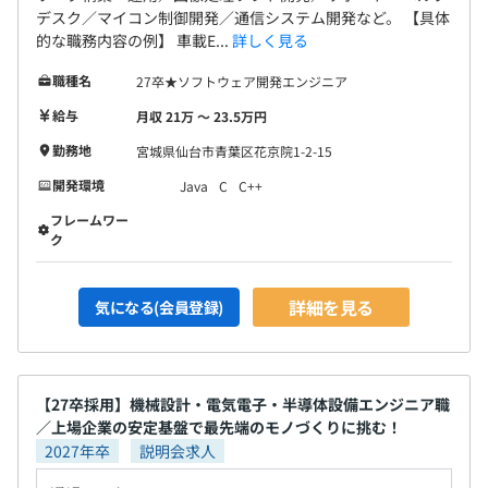
デスク／マイコン制御開発／通信システム開発など。 【具体
的な職務内容の例】 車載E...
詳しく見る
職種名
27卒★ソフトウェア開発エンジニア
給与
月収 21万 〜 23.5万円
勤務地
宮城県仙台市青葉区花京院1-2-15
開発環境
Java
C
C++
フレームワー
ク
詳細を見る
気になる(会員登録)
【27卒採用】機械設計・電気電子・半導体設備エンジニア職
／上場企業の安定基盤で最先端のモノづくりに挑む！
2027年卒
説明会求人