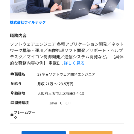
場の安定経営基盤を礎に、この思いをこれからも変
社会保険完備（健康保険・厚生年金保険、雇用保険・労災
わることなくずっと大切にしていきます。 ■プライ
保険）
ベートと仕事どちらも大切であると考えています。
私たちは「プライベートを軸に生活と労働の時間を
株式会社ウイルテック
割り充てられる働き方をしたいと考える人」を“プラ
職務内容
充ワーカー”と名づけ、この働き方に賛同していま
無期雇用
す。 プライベートが充実しているからこそ、仕事も
ソフトウェアエンジニア 各種アプリケーション開発／ネット
ワーク構築・運用／画像処理ソフト開発／サポート・ヘルプ
頑張ることができると考えており、実際に当社で
デスク／マイコン制御開発／通信システム開発など。 【具体
は、プライベートを充実させながら活躍している社
的な職務内容の例】 車載E...
詳しく見る
員が多くいます。 そのほかにも、希望に沿った有給
3カ月（期間中、待遇面の変更はありません）
取得の推進や、産休・育休取得の応援。産休・育休
職種名
27卒★ソフトウェア開発エンジニア
後の復帰率も高い、働きやすい職場環境です。
給与
月収 21万 〜 23.5万円
勤務地
大阪府大阪市北区梅田2-4-13
開発環境
Java
C
C++
フレームワー
ク