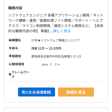
職務内容
ソフトウェアエンジニア 各種アプリケーション開発／ネット
ワーク構築・運用／画像処理ソフト開発／サポート・ヘルプ
デスク／マイコン制御開発／通信システム開発など。 【具体
的な職務内容の例】 車載E...
詳しく見る
職種名
27卒★ソフトウェア開発エンジニア
給与
月収 21万 〜 23.5万円
勤務地
愛知県名古屋市中村区名駅南1-17-23
開発環境
Java
C
C++
フレームワー
ク
詳細を見る
気になる(会員登録)