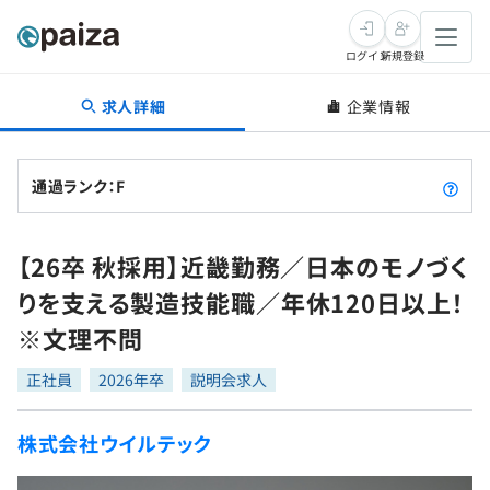
ログイン
新規登録
求人詳細
企業情報
転職・キャリア
未経験転職
求人検索
通過ランク：F
新卒就活
求人検索
インタビュー
【26卒 秋採用】近畿勤務／日本のモノづく
学習
求人検索
インタビュー
転職成功ガイド
りを支える製造技能職／年休120日以上！
本選考
スキルチェック
講座一覧
※文理不問
転職成功ガイド
転職エージェント
ゲーム・マンガ
インターン
プログラミング言語
正社員
問題集
2026年卒
説明会求人
メディア
SQL
4択課題
株式会社ウイルテック
新卒エージェント
paizaとは？
Tech Team Journal
評価結果一覧
ナレッジ