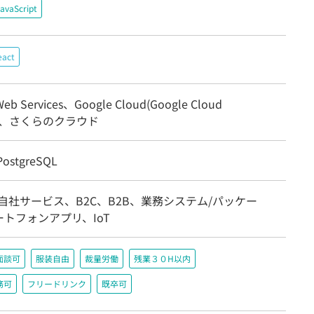
avaScript
eact
eb Services、Google Cloud(Google Cloud
rm)、さくらのクラウド
ostgreSQL
自社サービス、B2C、B2B、業務システム/パッケー
トフォンアプリ、IoT
面談可
服装自由
裁量労働
残業３０H以内
務可
フリードリンク
既卒可