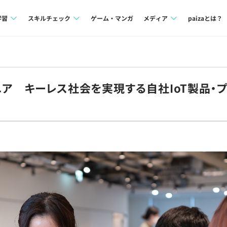
学習
スキルチェック
ゲーム・マンガ
メディア
paizaとは？
講座一覧
プログラミング言語
Tech Team Journal
問題集
SQL
paiza times
ニア キーレス社会を実現する自社IoT製品・
4択課題
評価結果一覧
note
ント
ナレッジ
再チャレンジ結果一覧
ミナー
リファレンス
プラン
ド
個人向けプラン
法人向けプラン
学校向けプラン