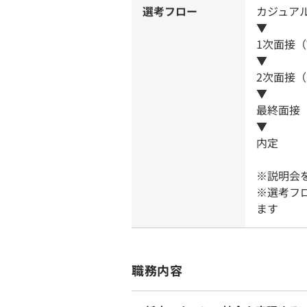
選考フロー
カジュア
▼
1次面接（
▼
2次面接
▼
最終面接
▼
内定
※説明会
※選考フ
ます
職務内容