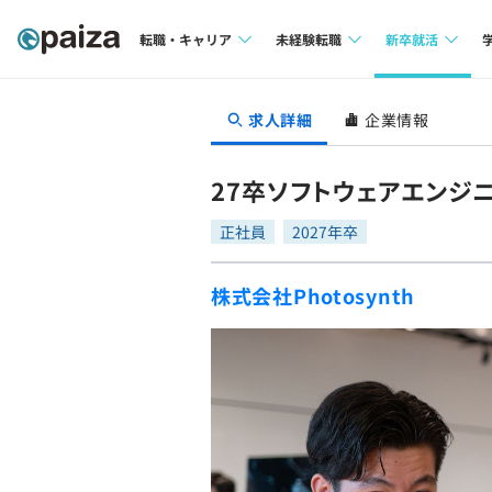
転職・キャリア
未経験転職
新卒就活
求人検索
求人検索
求人検索
求人詳細
企業情報
本選考
インタビュー
インタビュー
インターン
27卒ソフトウェアエンジ
転職成功ガイド
転職成功ガイド
正社員
2027年卒
新卒エージェ
転職エージェント
株式会社Photosynth
イベント・セ
インタビュー
就活成功ガイ