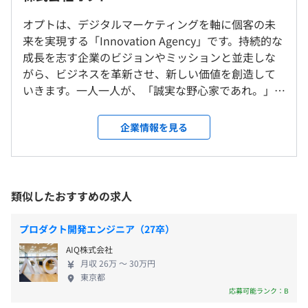
就業場所の変更範囲
研修終了後（7月〜）はコアタイム無しのフルフレックス
＜雇入時＞
最初の3ヶ月は全体研修（※2023卒実績。研修内容は変更
勤務となります。
オプトは、デジタルマーケティングを軸に個客の未
本社、及び自宅、その他会社の定める事業所
の可能性あり）
休憩時間：60分 ※1年目後半からフルフレックスとなるた
来を実現する「Innovation Agency」です。持続的な
＜変更範囲＞
・IT, マーケティング研修 (ビジネス職と合同)
め各々の自主性に任せています
成長を志す企業のビジョンやミッションと並走しな
macOS か Windows か選べます
会社の定める場所
・基礎的な技術研修
平均残業時間：3.26時間 ※エンジニア組織のみ（対象期
がら、ビジネスを革新させ、新しい価値を創造して
MacBook Pro のカスタマイズもOK！
・実践的なWebアプリケーション開発研修
間：2022年4月～2023年3月末）
いきます。一人一人が、「誠実な野心家であれ。」と
キーボードやポインティングデバイス等の周辺機器も選択
・クラウドサービスを使いこなすための社外研修
受動喫煙防止措置に関する事項
いう理想の姿を追求し、ヒトと社会を豊かにする成
OK！
※全体研修後は配属先の先輩社員がトレーナーとなり業務
従業員に対する受動喫煙対策：あり
長エンジンとなります。
オフィスには4Kモニタやハイクラスな椅子も用意！
企業情報を見る
をサポート
対策内容：敷地内禁煙（喫煙場所あり）
自己啓発支援の有無及びその内容
・年間休日126日（2022年実績）
■研修等
・完全週休2日制（土日）
・社内勉強会（隔週）
・年末年始休暇（12/27～1/4）
プロジェクトごとに選択、アジャイル、スクラム、ペアプ
類似したおすすめの求人
・社内開発イベント（ハッカソン、ISUCON等）（不定
・年次有給休暇
・JR中央線・総武線「市ケ谷駅」より徒歩5分
ロ
期）
・リフレッシュ休暇（4月1日起算で入社から1年経過後に
・東京メトロ有楽町線・南北線、都営新宿線「市ケ谷駅」
プロダクト開発エンジニア（27卒）
・開発合宿（不定期）
連続して2日、それ以降3年毎のサイクルで連続して10日
より徒歩7分
AIQ株式会社
メンター制度の有無
＋3万円を支給）
・東京メトロ有楽町線「麹町駅」6番出口 徒歩5分
月収 26万 〜 30万円
・結婚休暇（6日）
あり
東京都
・特別休暇
キャリアコンサルティング制度の有無及びその内容
応募可能ランク：B
・慶弔休暇