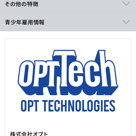
・テレワーク推進によるコミュニケーション不足解消のた
その他の特徴
め、あえて雑談のための時間を設けているチームもありま
す。
■賃金形態：月給制
青少年雇用情報
・月給：32万円～ ※職種・能力に応じて変更の可能性あ
り
・月給内訳（月給32万円の場合）
- 基本給＋ライフデザイン手当：25.6万円
◆インターネット広告支援サービス
- 普通時間外固定支給(30時間分)：6.4万円 ※超過分は別
過去３年間の新卒採用者数・離職者数
◆マーケティング支援サービス
途支給
◆OMO（オンライン マージ オフライン）支援サービス
前年度 採用者数85人 離職者数8人
◆AI関連サービス
2年度前 採用者数77人 離職者数14人
◆人財・教育支援サービス
3年度前 採用者数52人 離職者数12人
◆メディアコンテンツ
過去３年間の新卒採用者数の男女別人数
前年度 男性37人 女性48人
（※
想定年収
は年収提示額を保証するものではありません）
2年度前 男性43人 女性34人
東京または仙台勤務。基本的に転勤はありません。
3年度前 男性24人 女性28人
・月数回の社内勉強会の開催
※現在はリモート推奨での勤務となっており、自宅での勤
・社内外でのテックイベントの開催（ハッカソン等）
務が多くなっています。
入社後から研修期間中（4〜6月）は9:30〜18:00の時間管
・書籍購入や資格取得、カンファレンス参加のための補助
理。
制度
株式会社オプト
研修の有無及び内容