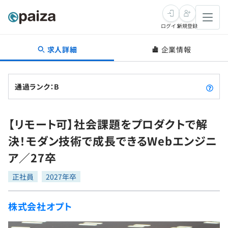
ログイン
新規登録
求人詳細
企業情報
転職・キャリア
未経験転職
求人検索
通過ランク：B
新卒就活
求人検索
インタビュー
【リモート可】社会課題をプロダクトで解
学習
求人検索
インタビュー
転職成功ガイド
決！モダン技術で成長できるWebエンジニ
本選考
スキルチェック
講座一覧
ア／27卒
転職成功ガイド
転職エージェント
ゲーム・マンガ
インターン
プログラミング言語
正社員
問題集
2027年卒
メディア
SQL
4択課題
株式会社オプト
新卒エージェント
paizaとは？
Tech Team Journal
評価結果一覧
ナレッジ