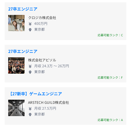
月に１度、キャリアにおける面談を実施しています。
・産前／産後休暇
27卒エンジニア
・育児休暇
Docker、Terraform、AWS CloudFormation、Ansible、
クロジカ株式会社
・介護休暇
Amazon ECS、Google Kubernetes Engine、Zabbix、
400万円
・Woman休暇
Datadog、Mackerel
前年度の月平均所定外労働時間の実績
東京都
・子の看護のための休暇
応募可能ランク：C
18.0時間
前年度の有給休暇の平均取得日数
27卒エンジニア
11.6日
BigQuery、Elasticsearch、Apache Spark、Amazon
前事業年度の育児休業取得者数／出産者数
株式会社アビソル
・残業代
Athena、Dataflow
月収 24.3万 〜 26万円
男性4人/26人
・交通費支給
東京都
女性17人/18人
・役職手当
応募可能ランク：F
役員及び管理的地位にある者に占める女性の割合
・出張手当
役員1.0%
【27新卒】ゲームエンジニア
管理職16.0%
ARSTECH GUILD株式会社
月収 27.5万円
・特別賞与
東京都
・上場時分配金あり
応募可能ランク：A
【開発環境】