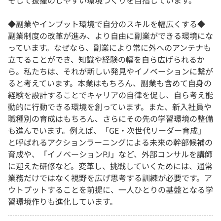
そして抜擢のしやすい環境づくりを目指しています。
◆副業やインプット環境で自分のスキルを幅広くする◆
副業制度の改革が進み、より自由に副業ができる環境にな
っています。なぜなら、副業により常に外へのアンテナも
立てることができ、知識や経験の幅を自ら広げられるか
ら。私たちは、それが新しい発見やイノベーションに繋が
ると考えています。本業はもちろん、副業も含めて自身の
経験を設計することでキャリアの自律を促し、自ら考え能
動的に行動できる環境を創っています。また、新入社員や
職種別の育成はもちろん、さらにその先の学習環境の整備
も進んでいます。例えば、「GE・次世代リーダー育成」
と呼ばれるアクションラーニングによる未来の幹部候補の
育成や、「イノベーションPJ」など、外部コンサルを講師
に迎えた研修など。変革し、挑戦していくためには、通常
業務だけではなく視野を広げ思考する訓練が必要です。ア
ウトプットすることを前提に、一人ひとりの基盤となる学
習環境作りも進化しています。