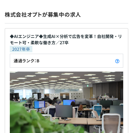
・フロントエンド: TypeScript, Angular, React, Vue.js,
Elm, jQuery
株式会社オプトが募集中の求人
昇給査定 年2回（1月、7月）
・バックエンド: Scala, Play Framework, Akka HTTP,
Spark, Ruby, Ruby on Rails, PHP, FuelPHP, Laravel,
Java, Spring Boot, Clojure,
◆AIエンジニア◆生成AI×分析で広告を変革！自社開発・リ
Duct
モート可・柔軟な働き方／27卒
社会保険完備（健康保険、厚生年金加入、雇用保険、労災
・インフラ: AWS, GCP
2027年卒
保険）
通過ランク：B
半期ごとの目標設定、振り返りによる評価をおこなってい
無期雇用
ます。
エンジニアの評価はチームマネージャーと部長が集まって
評価ミーティングを行い、メンバー1人1人に対して個々
の能力や成果を評価し、その結果をもとに来期さらに成長
3カ月（待遇の変更はありません）
するためのフィードバックをおこなっています。