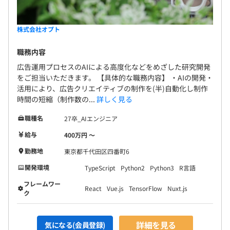
全社約898名（2024年4月現在）
エンジニア組織は約40名で構成されています。（うち、
株式会社オプト
webエンジニア約30名）
職務内容
広告運用プロセスのAIによる高度化などをめざした研究開発
をご担当いただきます。 【具体的な職務内容】 ・AIの開発・
活用により、広告クリエイティブの制作を(半)自動化し制作
時間の短縮（制作数の...
詳しく見る
職種名
27卒_AIエンジニア
給与
400万円 〜
平均3名～6名で開発をおこなっています。
勤務地
東京都千代田区四番町6
プロダクトマネージャーとエンジニアで構成するチームで
開発環境
TypeScript
Python2
Python3
R言語
プロダクトの企画から開発、保守までを担当します。
フレームワー
React
Vue.js
TensorFlow
Nuxt.js
ク
詳細を見る
気になる(会員登録)