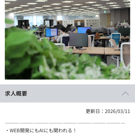
イベント・セミナー
paiza times
再チャレンジ結果一覧
リファレンス
インタビュー
note
就活成功ガイド
プラン
個人向けプラン
法人向けプラン
学校向けプラン
求人概要
契約内容・クーポン
更新日：2026/03/11
―――――――――――――――――――――――――
・WEB開発にもAIにも関われる！