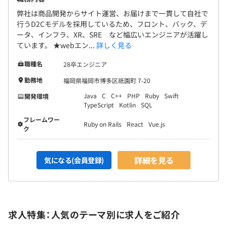
弊社は商品開発からサイト運営、お届けまで一貫して自社で
行うD2Cモデルを採用しているため、フロント、バック、デ
ータ、インフラ、XR、SRE など幅広いエンジニアが活躍し
ています。 ★webエン...
詳しく見る
職種名
28卒エンジニア
勤務地
福岡県福岡市博多区祇園町 7-20
Java
C
C++
PHP
Ruby
Swift
開発環境
TypeScript
Kotlin
SQL
フレームワー
Ruby on Rails
React
Vue.js
ク
詳細を見る
気になる(会員登録)
求人特集：人気のテーマ別に求人をご紹介