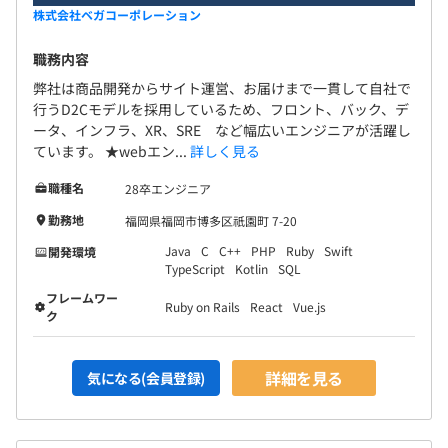
株式会社ベガコーポレーション
職務内容
弊社は商品開発からサイト運営、お届けまで一貫して自社で
行うD2Cモデルを採用しているため、フロント、バック、デ
ータ、インフラ、XR、SRE など幅広いエンジニアが活躍し
ています。 ★webエン...
詳しく見る
職種名
28卒エンジニア
勤務地
福岡県福岡市博多区祇園町 7-20
Java
C
C++
PHP
Ruby
Swift
開発環境
TypeScript
Kotlin
SQL
フレームワー
Ruby on Rails
React
Vue.js
ク
詳細を見る
気になる(会員登録)