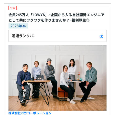
ネットで家具インテリア商品を購入する方も増え、
大手企業もネットに参入してくる時代となり、その
中でさらに成長していくためには、常にフレッシュ
会員245万人「LOWYA」~企画から入る自社開発エンジニア
として共にワクワクを作りませんか？~福利厚生◎
でクリエイティブなアイデアが必要になります。 小
2028年卒
さいころからPCに触れる環境があったり、初めて持
った携帯がスマートフォンであったりと、常日頃か
通過ランク：C
らインターネットやSNSに触れている皆さんだから
こそ、できることがあるはずです！ 当社で、あなた
のアイデアをカタチにしてみませんか？「未知の常
識を生み出す」方を待っています！
株式会社ベガコーポレーション