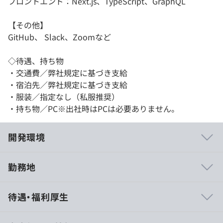
フロントエンド：Next.js、TypeScript、GraphQL
【その他】
GitHub、 Slack、Zoomなど
◇待遇、持ち物
・交通費／弊社規定に基づき支給
・宿泊先／弊社規定に基づき支給
・服装／指定なし（私服推奨）
・持ち物／PC※出社時はPCは必要ありません。
開発環境
勤務地
技術選定はエンジニアに裁量があり、新たな企画が日々採
待遇・福利厚生
用され、世界的な事業を構築していけます。
自分のチャレンジしたい技術などを自主的に提案していけ
る環境です。