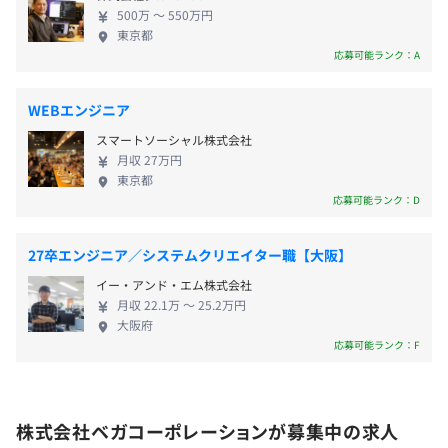
創業当時はたった2名でスタートしたベガコーポレー
500万 〜 550万円
役員0.0%
ションも創立から22年目を迎え、従業員数は300名を
東京都
管理職21.0%
超え、 今後は、創業当初のスピリッツをより意識
応募可能ランク：A
し、今のマーケットにない新しいEコマースに向け
て、研究開発などをおこないながら、日本から世界
WEBエンジニア
に向けて挑戦していきます。 ■チャンスをつくりだ
スマートソーシャル株式会社
すことができるのは、成長企業ならでは！ IT技術が
月収 27万円
日々進化し、新たなデバイスが登場してきている現
東京都
在、Eコマース企業は売上や会社規模を年々拡大して
応募可能ランク：D
います。 これからは新たなステージへの挑戦として
さらなるサービスの展開を視野にいれています。 そ
27卒エンジニア／システムクリエイター職【大阪】
のため、新たな部署・役割等が増設され、責任のあ
イー・アンド・エム株式会社
るポジションを任せてもらえるチャンスは無限大で
月収 22.1万 〜 25.2万円
す。 1年目は最前線で知識や経験を身に付け、どんど
大阪府
ん活躍してください。どう成長していけるかはあな
応募可能ランク：F
たしだいです。会社とともに未来に向かって成長して
いきましょう！ ■MAKE NEW STANDARDS 創業
当初、「家具をインターネットで買う常識をつく
株式会社ベガコーポレーションが募集中の求人
る」がわたしたちのテーマでした。 それが今では、