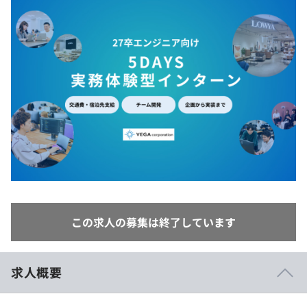
イベント・セミナー
paiza times
再チャレンジ結果一覧
リファレンス
インタビュー
note
就活成功ガイド
プラン
個人向けプラン
法人向けプラン
学校向けプラン
契約内容・クーポン
この求人の募集は終了しています
求人概要