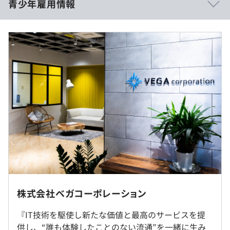
青少年雇用情報
インターン時の報酬はございません
■LOWYA（ロウヤ）
過去３年間の新卒採用者数・離職者数
https://www.low-ya.com/
前年度 採用者数7人 離職者数0人
1~4日目：10:00~18:00
2年度前 採用者数12人 離職者数2人
5日目：10:00~20:00
3年度前 採用者数11人 離職者数0人
休憩時間：休憩60分
過去３年間の新卒採用者数の男女別人数
平均残業時間：インターンのため、なし
前年度 男性2人 女性5人
2年度前 男性9人 女性3人
■社内勉強会の開催
3年度前 男性5人 女性6人
■書籍、社外勉強会・カンファレンス参加費用の補助制度
■メンター制度
インターンのため、なし
■評価、表彰制度（社内表彰）
■OSSプロジェクトへの参加
受動喫煙防止措置に関する事項
株式会社ベガコーポレーション
研修の有無及び内容
■スクラム開発実施
屋内原則禁煙（喫煙専用室設置あり）
・交通費／弊社規定に基づき支給
新人研修、新人フォロー研修、メンター・インストラクタ
『IT技術を駆使し新たな価値と最高のサービスを提
・宿泊先／弊社規定に基づき支給
ー研修、マネジメント研修、経営層研修、eラーニング、
供し、“誰も体験したことのない流通”を一緒に生み