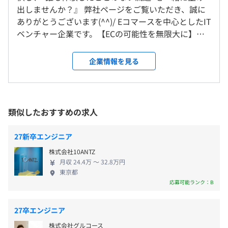
※交通費並びに宿泊費は、5日間すべての日程にご参加さ
手上げ研修
出しませんか？』 弊社ページをご覧いただき、誠に
れた方が支給対象となります
自己啓発支援の有無及びその内容
ありがとうございます(^^)/ Eコマースを中心としたIT
業務に資するとして会社が認めた資格取得者への手当支
ベンチャー企業です。【ECの可能性を無限大に】を
給、知識をつけるための書籍購入補助
VISIONに掲げ、国内に事業を展開しています。
メンター制度の有無
◆LOWYA-国内向け家具Eコマース事業- インターネッ
企業情報を見る
インターンのため、なし
ト上に家具・インテリアショップを複数サイト展開
あり
しています。 自社で企画した家具・インテリア等を
キャリアコンサルティング制度の有無及びその内容
製造委託先にて製作し、自社内で商品の撮影や販売
上司および人事によるキャリアなどに関する相談を実施
webページの制作、販売促進・広告宣伝を通じてお
社内検定等の制度の有無及びその内容
類似したおすすめの求人
現在エンジニアは60名弱。平均年齢は30代です。
インターンのため、なし
客様のもとへお届けいたします。 家具をインターネ
スキルマスター制度
ットを通して販売するだけでなく、IT技術を使って
会社が認定した資格を取得した際に、受験料の補助や祝い
27新卒エンジニア
流通（買い方）に変革を起こします。 ■お客様の満
金(一部資格のみ)を支給する制度
株式会社10ANTZ
足と感動をかなえる唯一のEコマース企業へ 当社は、
月収 24.4万 〜 32.8万円
雇用関係なし
2004年にEコマースで家具インテリア商品の販売を始
東京都
め、2015年から世界へ向けてグローバルECプラット
応募可能ランク：B
フォームをスタートしました！ 変化の激しいEコマー
前年度の月平均所定外労働時間の実績
ス市場をマーケット分析・数値分析をおこないなが
27卒エンジニア
14.0時間
ら、日々新たなサービスの開拓をおこなっています。
役員及び管理的地位にある者に占める女性の割合
株式会社グルコース