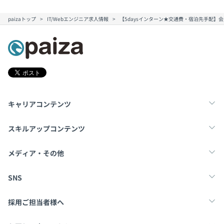
paizaトップ
IT/Webエンジニア求人情報
【5daysインターン★交通費・宿泊先手配】会
キャリアコンテンツ
転職・キャリア
未経験転職
新卒就活
スキルアップコンテンツ
学習
スキルチェック
マンガ・ゲーム
メディア・その他
Tech Team Journal
paiza times
note
SNS
X
Facebook
採用ご担当者様へ