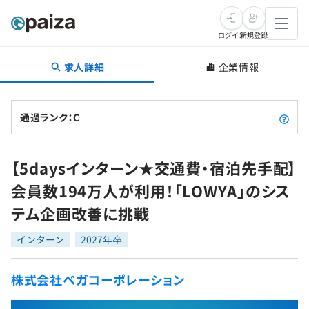
ログイン
新規登録
求人詳細
企業情報
転職・キャリア
未経験転職
求人検索
通過ランク：C
新卒就活
求人検索
インタビュー
【5daysインターン★交通費・宿泊先手配】
学習
求人検索
インタビュー
転職成功ガイド
会員数194万人が利用！「LOWYA」のシス
本選考
スキルチェック
講座一覧
テム企画改善に挑戦
転職成功ガイド
転職エージェント
ゲーム・マンガ
インターン
プログラミング言語
インターン
問題集
2027年卒
メディア
SQL
4択課題
株式会社ベガコーポレーション
新卒エージェント
paizaとは？
Tech Team Journal
評価結果一覧
ナレッジ