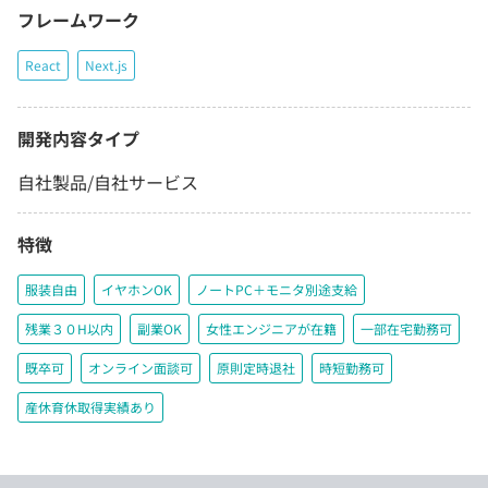
フレームワーク
React
Next.js
開発内容タイプ
自社製品/自社サービス
特徴
服装自由
イヤホンOK
ノートPC＋モニタ別途支給
残業３０H以内
副業OK
女性エンジニアが在籍
一部在宅勤務可
既卒可
オンライン面談可
原則定時退社
時短勤務可
産休育休取得実績あり