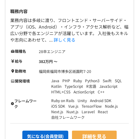
職務内容
業務内容は多岐に渡り、フロントエンド・サーバーサイド・
アプリ（iOS、Android）・インフラ・アクセス解析など、幅
広い分野で各エンジニアが活躍しています。 入社後もスキル
や志向にあわせて、...
詳しく見る
職種名
28卒エンジニア
給与
382万円 〜
勤務地
福岡県福岡市博多区祇園町7-20
Java
PHP
Ruby
Python3
Swift
SQL
開発環境
Kotlin
TypeScript
R言語
JavaScript
HTML+CSS
ActionScript
C++
Ruby on Rails
Unity
Android SDK
フレームワー
iOS SDK
Vue.js
TensorFlow
Node.js
ク
Next.js
Nuxt.js
Laravel
React
自社フレームワーク
詳細を見る
気になる(会員登録)